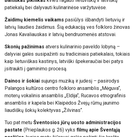
Baltiškas piknikas
kvies ragauti lietuviškų ir latviškų
patiekalų bei dalyvauti kulinarinėse varžytuvėse.
Žaidimų kiemelis vaikams
pasiūlys išbandyti lietuvių ir
latvių liaudies žaidimus. Šią edukaciją ves folkloro žinovas
Jonas Kavaliauskas ir latvių bendruomenės atstovai.
Skonių pažinimas
atvers kulinarinio paveldo lobyną –
dalyviai galės susipažinti su tradiciniais patiekalais, tokiais
kaip lietuviškas kastinys, latviški špekeraučiai bei patys
įsitraukti į gaminimo procesą.
Dainos ir šokiai
sujungs muziką ir judesį – pasirodys
Palangos kultūros centro folkloro ansamblis „Mėguva“,
moterų vokalinis ansamblis „Eldija“, Rucavos etnografinis
ansamblis ir kapela bei Klaipėdos Žvejų rūmų jaunimo
liaudiškų šokių kolektyvas „Žilvinas“.
Tuo pat metu
Šventosios jūrų uosto administracijos
pastate
(Prieplaukos g. 26) vyks
filmų apie Šventąją