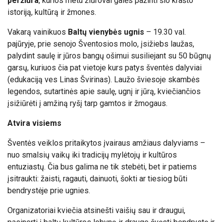
peržiūra
, kurios metu žiūrovai galės pažinti šio krašto
istoriją, kultūrą ir žmones.
Vakarą vainikuos
Baltų vienybės ugnis
– 19.30 val.
pajūryje, prie senojo Šventosios molo, įsižiebs laužas,
palydint saulę ir jūros bangų ošimui susiliejant su 50 būgnų
garsų, kuriuos čia pat vietoje kurs patys šventės dalyviai
(edukaciją ves Linas Švirinas). Laužo šviesoje skambės
legendos, sutartinės apie saulę, ugnį ir jūrą, kviečiančios
įsižiūrėti į amžiną ryšį tarp gamtos ir žmogaus.
Atvira visiems
Šventės veiklos pritaikytos įvairaus amžiaus dalyviams –
nuo smalsių vaikų iki tradicijų mylėtojų ir kultūros
entuziastų. Čia bus galima ne tik stebėti, bet ir patiems
įsitraukti: žaisti, ragauti, dainuoti, šokti ar tiesiog būti
bendrystėje prie ugnies.
Organizatoriai kviečia atsinešti vaišių sau ir draugui,