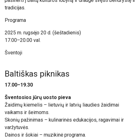
pasinerti į baltų kultūros lobyną ir drauge švęsti bendrystę ir
tradicijas.
Programa
2025 m. rugsėjo 20 d. (šeštadienis)
17.00–20.00 val.
Šventoji
Baltiškas piknikas
17.00–19.30
Šventosios jūrų uosto pieva
Žaidimų kiemelis – lietuvių ir latvių liaudies žaidimai
vaikams ir šeimoms.
Skonių pažinimas – kulinarinės edukacijos, ragavimai ir
varžytuvės.
Dainos ir šokiai – muzikinė programa.