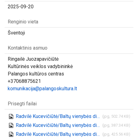
2025-09-20
Renginio vieta
Šventoji
Kontaktinis asmuo
Ringailė Juozapavičiūtė
Kultūrinės veiklos vadybininkė
Palangos kultūros centras
+37068875621
komunikacija@palangoskultura.lt
Prisegti failai
Radvilė Kucevičiūtė/Baltų vienybės diena Šventojoje
(jpg, 502.74 KB)
Radvilė Kucevičiūtė/Baltų vienybės diena Šventojoje
(jpg, 387.34 KB)
Radvilė Kucevičiūtė/Baltų vienybės diena Šventojoje
(jpg, 425.56 KB)