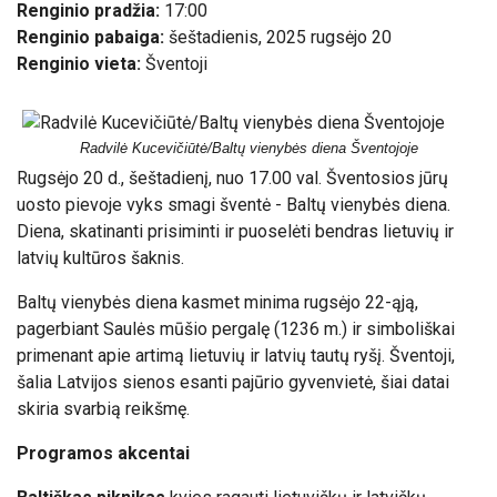
Renginio pradžia:
17:00
Renginio pabaiga:
šeštadienis, 2025 rugsėjo 20
Renginio vieta:
Šventoji
Radvilė Kucevičiūtė/Baltų vienybės diena Šventojoje
Rugsėjo 20 d., šeštadienį, nuo 17.00 val. Šventosios jūrų
uosto pievoje vyks
smagi
švent
ė - Baltų vienybės diena.
Diena, skatinanti prisiminti ir puoselėti bendras lietuvių ir
latvių kultūros šaknis.
Baltų vienybės diena kasmet minima rugsėjo 22-ąją,
pagerbiant Saulės mūšio pergalę (1236 m.) ir simboliškai
primenant apie artimą lietuvių ir latvių tautų ryšį. Šventoji
,
šalia Latvijos sienos esanti pajūrio gyvenvietė,
šiai datai
skiria svarbią reikšmę.
Programos akcentai