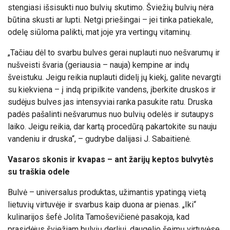
stengiasi išsisukti nuo bulvių skutimo. Šviežių bulvių nėra
būtina skusti ar lupti. Netgi priešingai – jei tinka patiekale,
odelę siūloma palikti, mat joje yra vertingų vitaminų.
„Tačiau dėl to svarbu bulves gerai nuplauti nuo nešvarumų ir
nušveisti švaria (geriausia – nauja) kempine ar indų
šveistuku. Jeigu reikia nuplauti didelį jų kiekį, galite nevargti
su kiekviena – į indą pripilkite vandens, įberkite druskos ir
sudėjus bulves jas intensyviai ranka pasukite ratu. Druska
padės pašalinti nešvarumus nuo bulvių odelės ir sutaupys
laiko. Jeigu reikia, dar kartą procedūrą pakartokite su nauju
vandeniu ir druska“, – gudrybe dalijasi J. Sabaitienė.
Vasaros skonis ir kvapas – ant žarijų keptos bulvytės
su traškia odele
Bulvė – universalus produktas, užimantis ypatingą vietą
lietuvių virtuvėje ir svarbus kaip duona ar pienas. „Iki“
kulinarijos šefė Jolita Tamoševičienė pasakoja, kad
prasidėjus šviežiam bulvių derliui, daugelio šeimų virtuvėse