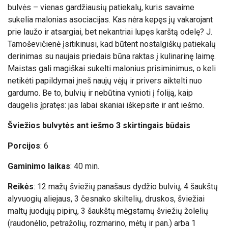
bulvės – vienas gardžiausių patiekalų, kuris savaime
sukelia malonias asociacijas. Kas nėra kepęs jų vakarojant
prie laužo ir atsargiai, bet nekantriai lupęs karštą odelę? J.
Tamoševičienė įsitikinusi, kad būtent nostalgiškų patiekalų
derinimas su naujais priedais būna raktas į kulinarinę laimę.
Maistas gali magiškai sukelti malonius prisiminimus, o keli
netikėti papildymai įneš naujų vėjų ir privers aiktelti nuo
gardumo. Be to, bulvių ir nebūtina vynioti į foliją, kaip
daugelis įpratęs: jas labai skaniai iškepsite ir ant iešmo.
Šviežios bulvytės ant iešmo 3 skirtingais būdais
Porcijos
: 6
Gaminimo laikas
: 40 min.
Reikės
: 12 mažų šviežių panašaus dydžio bulvių, 4 šaukštų
alyvuogių aliejaus, 3 česnako skiltelių, druskos, šviežiai
maltų juodųjų pipirų, 3 šaukštų mėgstamų šviežių žolelių
(raudonėlio, petražolių, rozmarino, mėtų ir pan.) arba 1