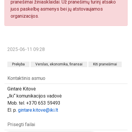
pranešimai žiniasklaidai. Už pranešimų turinį atsako
juos paskelbę asmenys bei jų atstovaujamos
organizacijos.
2025-06-11 09:28
Prekyba
Verslas, ekonomika, finansai
Kiti pranešimai
Kontaktinis asmuo
Gintarė Kitovė
„Iki“ komunikacijos vadovė
Mob. tel. +370 653 59493
El. p.
gintare.kitove@iki.lt
Prisegti failai