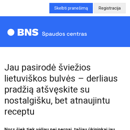
Skelbti pranešimą
Registracija
Jau pasirodė šviežios
lietuviškos bulvės – derliaus
pradžią atšvęskite su
nostalgišku, bet atnaujintu
receptu
Nors šiek tiek vėliau nei pernai, tačiau ūkininkai jau