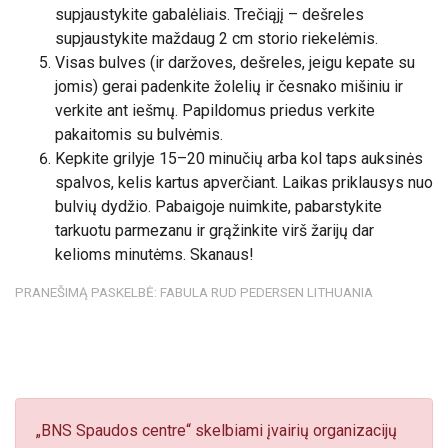
supjaustykite gabalėliais. Trečiąjį – dešreles
supjaustykite maždaug 2 cm storio riekelėmis.
Visas bulves (ir daržoves, dešreles, jeigu kepate su
jomis) gerai padenkite žolelių ir česnako mišiniu ir
verkite ant iešmų. Papildomus priedus verkite
pakaitomis su bulvėmis.
Kepkite grilyje 15–20 minučių arba kol taps auksinės
spalvos, kelis kartus apverčiant. Laikas priklausys nuo
bulvių dydžio. Pabaigoje nuimkite, pabarstykite
tarkuotu parmezanu ir grąžinkite virš žarijų dar
kelioms minutėms. Skanaus!
PRANEŠIMĄ PASKELBĖ: FABULA RUD PEDERSEN LITHUANIA
„BNS Spaudos centre“ skelbiami įvairių organizacijų