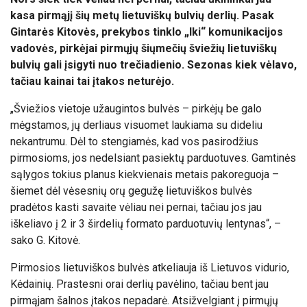
kasa pirmąjį šių metų lietuviškų bulvių derlių. Pasak
Gintarės Kitovės, prekybos tinklo „Iki“ komunikacijos
vadovės, pirkėjai pirmųjų šiųmečių šviežių lietuviškų
bulvių gali įsigyti nuo trečiadienio. Sezonas kiek vėlavo,
tačiau kainai tai įtakos neturėjo.
„Šviežios vietoje užaugintos bulvės – pirkėjų be galo
mėgstamos, jų derliaus visuomet laukiama su dideliu
nekantrumu. Dėl to stengiamės, kad vos pasirodžius
pirmosioms, jos nedelsiant pasiektų parduotuves. Gamtinės
sąlygos tokius planus kiekvienais metais pakoreguoja –
šiemet dėl vėsesnių orų gegužę lietuviškos bulvės
pradėtos kasti savaite vėliau nei pernai, tačiau jos jau
iškeliavo į 2 ir 3 širdelių formato parduotuvių lentynas“, –
sako G. Kitovė.
Pirmosios lietuviškos bulvės atkeliauja iš Lietuvos vidurio,
Kėdainių. Prastesni orai derlių pavėlino, tačiau bent jau
pirmąjam šalnos įtakos nepadarė. Atsižvelgiant į pirmųjų