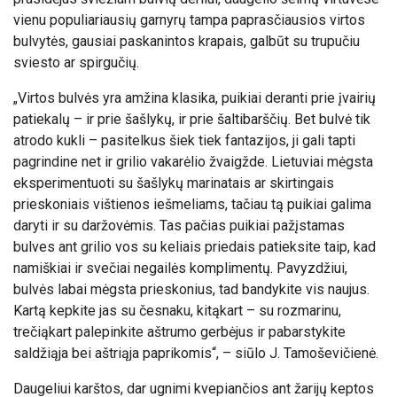
vienu populiariausių garnyrų tampa paprasčiausios virtos
bulvytės, gausiai paskanintos krapais, galbūt su trupučiu
sviesto ar spirgučių.
„Virtos bulvės yra amžina klasika, puikiai deranti prie įvairių
patiekalų – ir prie šašlykų, ir prie šaltibarščių. Bet bulvė tik
atrodo kukli – pasitelkus šiek tiek fantazijos, ji gali tapti
pagrindine net ir grilio vakarėlio žvaigžde. Lietuviai mėgsta
eksperimentuoti su šašlykų marinatais ar skirtingais
prieskoniais vištienos iešmeliams, tačiau tą puikiai galima
daryti ir su daržovėmis. Tas pačias puikiai pažįstamas
bulves ant grilio vos su keliais priedais patieksite taip, kad
namiškiai ir svečiai negailės komplimentų. Pavyzdžiui,
bulvės labai mėgsta prieskonius, tad bandykite vis naujus.
Kartą kepkite jas su česnaku, kitąkart – su rozmarinu,
trečiąkart palepinkite aštrumo gerbėjus ir pabarstykite
saldžiąja bei aštriąja paprikomis“, – siūlo J. Tamoševičienė.
Daugeliui karštos, dar ugnimi kvepiančios ant žarijų keptos