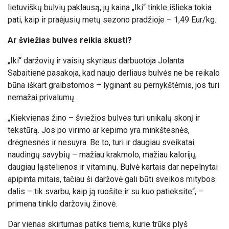
lietuviškų bulvių paklausą, jų kaina „Iki“ tinkle išlieka tokia
pati, kaip ir praėjusių metų sezono pradžioje – 1,49 Eur/kg.
Ar šviežias bulves reikia skusti?
„Iki“ daržovių ir vaisių skyriaus darbuotoja Jolanta
Sabaitienė pasakoja, kad naujo derliaus bulvės ne be reikalo
būna iškart graibstomos – lyginant su pernykštėmis, jos turi
nemažai privalumų.
„Kiekvienas žino – šviežios bulvės turi unikalų skonį ir
tekstūrą. Jos po virimo ar kepimo yra minkštesnės,
drėgnesnės ir nesuyra. Be to, turi ir daugiau sveikatai
naudingų savybių – mažiau krakmolo, mažiau kalorijų,
daugiau ląstelienos ir vitaminų. Bulvė kartais dar nepelnytai
apipinta mitais, tačiau ši daržovė gali būti sveikos mitybos
dalis – tik svarbu, kaip ją ruošite ir su kuo patieksite“, –
primena tinklo daržovių žinovė.
Dar vienas skirtumas patiks tiems, kurie trūks plyš