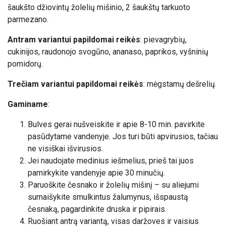
šaukšto džiovintų žolelių mišinio, 2 šaukštų tarkuoto
parmezano.
Antram variantui papildomai reikės
: pievagrybių,
cukinijos, raudonojo svogūno, ananaso, paprikos, vyšninių
pomidorų.
Trečiam variantui papildomai reikės
: mėgstamų dešrelių.
Gaminame
:
Bulves gerai nušveiskite ir apie 8-10 min. pavirkite
pasūdytame vandenyje. Jos turi būti apvirusios, tačiau
ne visiškai išvirusios.
Jei naudojate medinius iešmelius, prieš tai juos
pamirkykite vandenyje apie 30 minučių.
Paruoškite česnako ir žolelių mišinį – su aliejumi
sumaišykite smulkintus žalumynus, išspaustą
česnaką, pagardinkite druska ir pipirais.
Ruošiant antrą variantą, visas daržoves ir vaisius