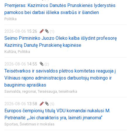
Premjeras: Kazimiros Danutės Prunskienės lyderystės
pamokos bei darbai išlieka svarbūs ir šiandien
Politika
2026-08-06
15:26
(1)
Seimo Pirmininko Juozo Oleko kalba išlydint profesorę
Kazimirą Danutę Prunskienę kapinėse
Kultūra,
Politika
2026-08-06
14:55
(2)
Teisėtvarkos ir savivaldos plėtros komitetas reaguoja į
Vilniaus rajono administracijos darbuotojų mobingo ir
bauginimo apraiškas
Savivalda, regionai,
Teisėsauga, teisėtvarka
2026-08-06
13:58
(5)
Europos čempionių titulą VDU komandai nukalusi M.
Petrėnaitė: „Jei charakteris yra, laimėti įmanoma“
Sportas,
Švietimas ir mokslas