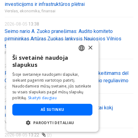
investicijoms ir infrastruktūros plėtrai
Verslas, ekonomika, finansai
2026-08-05
13:38
Seimo nario A. Zuoko pranešimas: Audito komiteto
pirmininkas Artūras Zuokas lankysis Naujosios Vilnios
×
teritorijoje įrengtame sąvartyne
Politika,
Gamta, aplinkosauga
Ši svetainė naudoja
LITHUANIAN
slapukus
2026-08-05
13:34
ENGLISH
Pritarta Klimato kaitos valdymo įstatymo pakeitimams dėl
Šioje svetainėje naudojami slapukai,
CO2 transportavimo infrastruktūros aiškesnio reguliavimo
siekiant pagerinti vartotojo patirtį.
Naudodamiesi mūsų svetaine, jūs sutinkate
Gamta, aplinkosauga
su visais slapukais pagal mūsų slapukų
politiką.
Skaityti daugiau
2026-08-05
13:26
(6)
Išmanieji baldai stebina Lietuvos pirkėjus: štai kokį
AŠ SUTINKU
išgraibsto pirmiausia
Verslas, ekonomika, finansai,
Prekyba
PARODYTI DETALIAU
BŪTINIEJI
2026-08-05
13:22
(2)