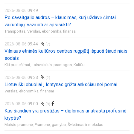
2026-08-06
09:49
Po savaitgalio audros – klausimas, kurį uždavė šimtai
vairuotojų: važiuoti ar apsisukti?
Transportas,
Verslas, ekonomika, finansai
2026-08-06
09:44
(7)
Vilniaus etninės kultūros centras rugpjūtį išpuoš šiaudiniais
sodais
Kiti pranešimai,
Laisvalaikis, pramogos,
Kultūra
2026-08-06
09:33
(2)
Lietuviški obuoliai į lentynas grįžta anksčiau nei pernai
Verslas, ekonomika, finansai
2026-08-06
09:00
(8)
Kas šiandien yra prestižas – diplomas ar atrasta profesinė
kryptis?
Maisto pramonė,
Pramonė, gamyba,
Švietimas ir mokslas