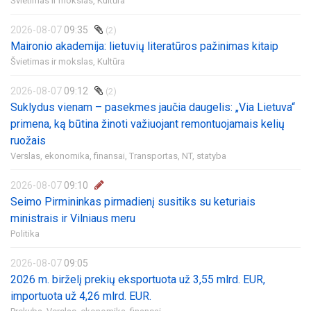
Švietimas ir mokslas,
Kultūra
2026-08-07
09:35
(2)
Maironio akademija: lietuvių literatūros pažinimas kitaip
Švietimas ir mokslas,
Kultūra
2026-08-07
09:12
(2)
Suklydus vienam – pasekmes jaučia daugelis: „Via Lietuva“
primena, ką būtina žinoti važiuojant remontuojamais kelių
ruožais
Verslas, ekonomika, finansai,
Transportas,
NT, statyba
2026-08-07
09:10
Seimo Pirmininkas pirmadienį susitiks su keturiais
ministrais ir Vilniaus meru
Politika
2026-08-07
09:05
2026 m. birželį prekių eksportuota už 3,55 mlrd. EUR,
importuota už 4,26 mlrd. EUR.