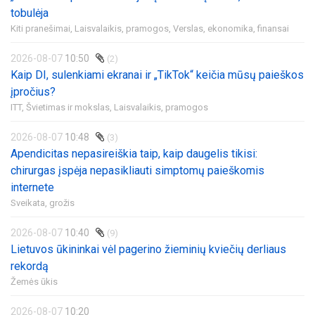
tobulėja
Kiti pranešimai,
Laisvalaikis, pramogos,
Verslas, ekonomika, finansai
2026-08-07
10:50
(2)
Kaip DI, sulenkiami ekranai ir „TikTok“ keičia mūsų paieškos
įpročius?
ITT,
Švietimas ir mokslas,
Laisvalaikis, pramogos
2026-08-07
10:48
(3)
Apendicitas nepasireiškia taip, kaip daugelis tikisi:
chirurgas įspėja nepasikliauti simptomų paieškomis
internete
Sveikata, grožis
2026-08-07
10:40
(9)
Lietuvos ūkininkai vėl pagerino žieminių kviečių derliaus
rekordą
Žemės ūkis
2026-08-07
10:20