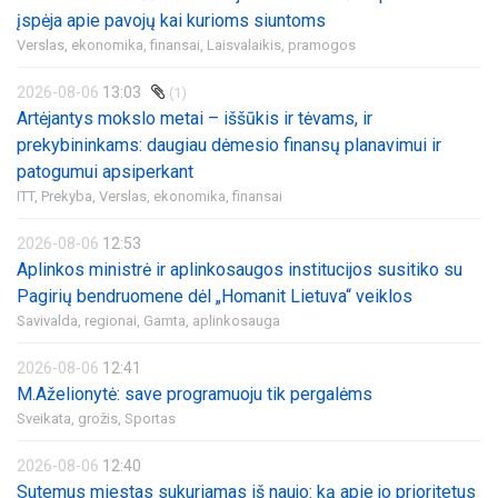
įspėja apie pavojų kai kurioms siuntoms
Verslas, ekonomika, finansai,
Laisvalaikis, pramogos
2026-08-06
13:03
(1)
Artėjantys mokslo metai – iššūkis ir tėvams, ir
prekybininkams: daugiau dėmesio finansų planavimui ir
patogumui apsiperkant
ITT,
Prekyba,
Verslas, ekonomika, finansai
2026-08-06
12:53
Aplinkos ministrė ir aplinkosaugos institucijos susitiko su
Pagirių bendruomene dėl „Homanit Lietuva“ veiklos
Savivalda, regionai,
Gamta, aplinkosauga
2026-08-06
12:41
M.Aželionytė: save programuoju tik pergalėms
Sveikata, grožis,
Sportas
2026-08-06
12:40
Sutemus miestas sukuriamas iš naujo: ką apie jo prioritetus