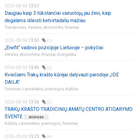
2026-08-06
13:57
Daugiau kaip 3 tūkstančiai vairuotojų jau žino, kaip
degalams išleisti ketvirtadaliu mažiau
Transportas,
Verslas, ekonomika, finansai
2026-08-06
13:50
(1)
„Enefit“ vadovo pozicijoje Lietuvoje – pokyčiai
Verslas, ekonomika, finansai,
Energetika
2026-08-06
13:46
(2)
Kviečiami Trakų krašto kūrėjai dalyvauti parodoje „IDE
DAILA“
Turizmas,
Laisvalaikis, pramogos,
Kultūra
2026-08-06
13:36
(2)
TRAKŲ KRAŠTO TRADICINIŲ AMATŲ CENTRO ATIDARYMO
ŠVENTĖ
anonsas
Kultūra,
Laisvalaikis, pramogos,
Turizmas
2026-08-06
13:23
(6)