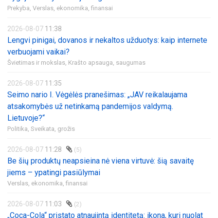
Prekyba,
Verslas, ekonomika, finansai
2026-08-07
11:38
Lengvi pinigai, dovanos ir nekaltos užduotys: kaip internete
verbuojami vaikai?
Švietimas ir mokslas,
Krašto apsauga, saugumas
2026-08-07
11:35
Seimo nario I. Vėgėlės pranešimas: „JAV reikalaujama
atsakomybės už netinkamą pandemijos valdymą.
Lietuvoje?“
Politika,
Sveikata, grožis
2026-08-07
11:28
(5)
Be šių produktų neapsieina nė viena virtuvė: šią savaitę
jiems – ypatingi pasiūlymai
Verslas, ekonomika, finansai
2026-08-07
11:03
(2)
„Coca-Cola“ pristato atnaujintą identitetą: ikona, kuri nuolat