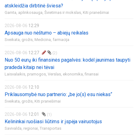
atskleidžia dirbtinė šviesa?
Gamta, aplinkosauga,
Švietimas ir mokslas,
Kiti pranešimai
2026-08-06
12:29
Apsauga nuo nėštumo – abiejų reikalas
Sveikata, grožis,
Medicina, farmacija
2026-08-06
12:27
(2)
Nuo 50 eurų iki finansinės pagalvės: kodėl jaunimas taupyti
pradeda kitaip nei tėvai
Laisvalaikis, pramogos,
Verslas, ekonomika, finansai
2026-08-06
12:10
Priklausomybė nuo partnerio: „be jo(s) esu niekas“
Sveikata, grožis,
Kiti pranešimai
2026-08-06
12:01
(1)
Kelininkai ruošiasi liūtims ir įspėja vairuotojus
Savivalda, regionai,
Transportas