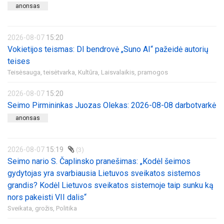
anonsas
2026-08-07
15:20
Vokietijos teismas: DI bendrovė „Suno AI“ pažeidė autorių
teises
Teisėsauga, teisėtvarka,
Kultūra,
Laisvalaikis, pramogos
2026-08-07
15:20
Seimo Pirmininkas Juozas Olekas: 2026-08-08 darbotvarkė
anonsas
2026-08-07
15:19
(3)
Seimo nario S. Čaplinsko pranešimas: „Kodėl šeimos
gydytojas yra svarbiausia Lietuvos sveikatos sistemos
grandis? Kodėl Lietuvos sveikatos sistemoje taip sunku ką
nors pakeisti VII dalis“
Sveikata, grožis,
Politika