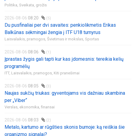
Politika,
Sveikata, grožis
2026-08-06
08:20
(5)
Du pusfinaliai per dvi savaites: penkiolikmetis Erikas
Balkūnas sėkmingai žengia į ITF U18 turnyrus
Laisvalaikis, pramogos,
Švietimas ir mokslas,
Sportas
2026-08-06
08:06
(1)
Įprastas žygis gali tapti kur kas įdomesnis: tereikia kelių
programėlių
ITT,
Laisvalaikis, pramogos,
Kiti pranešimai
2026-08-06
08:05
(3)
Naujas sukčių triukas: gyventojams vis dažniau skambina
per „Viber“
Verslas, ekonomika, finansai
2026-08-06
08:03
(2)
Metalo, kartumo ar rūgšties skonis burnoje: ką reiškia šie
organizmo signalai?