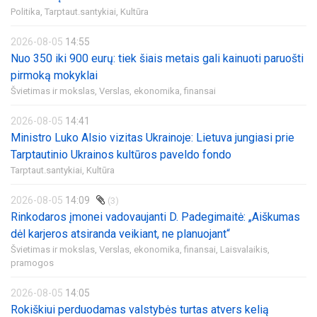
Politika,
Tarptaut.santykiai,
Kultūra
2026-08-05
14:55
Nuo 350 iki 900 eurų: tiek šiais metais gali kainuoti paruošti
pirmoką mokyklai
Švietimas ir mokslas,
Verslas, ekonomika, finansai
2026-08-05
14:41
Ministro Luko Alsio vizitas Ukrainoje: Lietuva jungiasi prie
Tarptautinio Ukrainos kultūros paveldo fondo
Tarptaut.santykiai,
Kultūra
2026-08-05
14:09
(3)
Rinkodaros įmonei vadovaujanti D. Padegimaitė: „Aiškumas
dėl karjeros atsiranda veikiant, ne planuojant“
Švietimas ir mokslas,
Verslas, ekonomika, finansai,
Laisvalaikis,
pramogos
2026-08-05
14:05
Rokiškiui perduodamas valstybės turtas atvers kelią