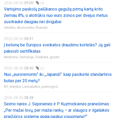
2026-08-06
09:00
(4)
Vartojimo paskolų palūkanos gegužę pirmą kartą krito
žemiau 8%, o atotrūkis nuo euro zonos per dvejus metus
susitraukė daugiau nei dvigubai
Verslas, ekonomika, finansai
2026-08-06
08:41
Į kelionę be Europos sveikatos draudimo kortelės? Ją gali
pakeisti sertifikatas
Medicina, farmacija,
Sveikata, grožis
2026-08-06
08:40
(1)
Nuo „euroremonto“ iki „Japandi“: kaip pasikeitė standartinis
butas per 20 metų?
NT, statyba,
Laisvalaikis, pramogos
2026-08-06
08:38
Seimo narės J. Sejonienės ir P. Kuzmickienės pranešimas:
„Per mažai lovų, per mažai rankų – ar slaugos ir ilgalaikės
priežiūros sistema spėja paskui visuomenę?“