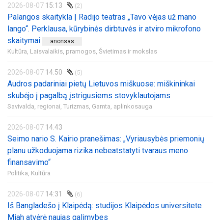
2026-08-07
15:13
(2)
Palangos skaitykla | Radijo teatras „Tavo vėjas už mano
lango“. Perklausa, kūrybinės dirbtuvės ir atviro mikrofono
skaitymai
anonsas
Kultūra,
Laisvalaikis, pramogos,
Švietimas ir mokslas
2026-08-07
14:50
(5)
Audros padariniai pietų Lietuvos miškuose: miškininkai
skubėjo į pagalbą įstrigusiems stovyklautojams
Savivalda, regionai,
Turizmas,
Gamta, aplinkosauga
2026-08-07
14:43
Seimo nario S. Kairio pranešimas: „Vyriausybės priemonių
planu užkoduojama rizika nebeatstatyti tvaraus meno
finansavimo“
Politika,
Kultūra
2026-08-07
14:31
(6)
Iš Bangladešo į Klaipėdą: studijos Klaipėdos universitete
Miah atvėrė naujas galimybes