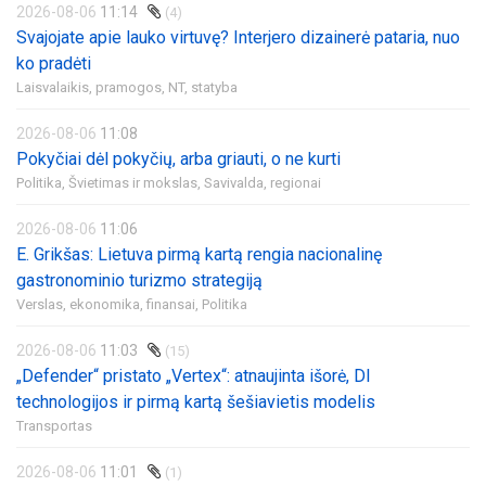
2026-08-06
11:14
(4)
Svajojate apie lauko virtuvę? Interjero dizainerė pataria, nuo
ko pradėti
Laisvalaikis, pramogos,
NT, statyba
2026-08-06
11:08
Pokyčiai dėl pokyčių, arba griauti, o ne kurti
Politika,
Švietimas ir mokslas,
Savivalda, regionai
2026-08-06
11:06
E. Grikšas: Lietuva pirmą kartą rengia nacionalinę
gastronominio turizmo strategiją
Verslas, ekonomika, finansai,
Politika
2026-08-06
11:03
(15)
„Defender“ pristato „Vertex“: atnaujinta išorė, DI
technologijos ir pirmą kartą šešiavietis modelis
Transportas
2026-08-06
11:01
(1)