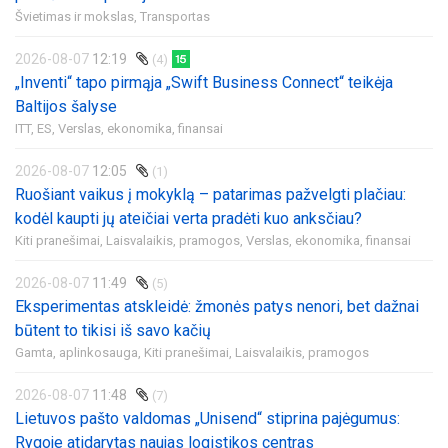
Švietimas ir mokslas,
Transportas
2026-08-07
12:19
(4)
„Inventi“ tapo pirmąja „Swift Business Connect“ teikėja
Baltijos šalyse
ITT,
ES,
Verslas, ekonomika, finansai
2026-08-07
12:05
(1)
Ruošiant vaikus į mokyklą – patarimas pažvelgti plačiau:
kodėl kaupti jų ateičiai verta pradėti kuo anksčiau?
Kiti pranešimai,
Laisvalaikis, pramogos,
Verslas, ekonomika, finansai
2026-08-07
11:49
(5)
Eksperimentas atskleidė: žmonės patys nenori, bet dažnai
būtent to tikisi iš savo kačių
Gamta, aplinkosauga,
Kiti pranešimai,
Laisvalaikis, pramogos
2026-08-07
11:48
(7)
Lietuvos pašto valdomas „Unisend“ stiprina pajėgumus:
Rygoje atidarytas naujas logistikos centras