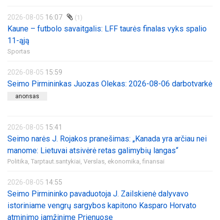
2026-08-05
16:07
(1)
Kaune – futbolo savaitgalis: LFF taurės finalas vyks spalio
11-ąją
Sportas
2026-08-05
15:59
Seimo Pirmininkas Juozas Olekas: 2026-08-06 darbotvarkė
anonsas
2026-08-05
15:41
Seimo narės J. Rojakos pranešimas: „Kanada yra arčiau nei
manome: Lietuvai atsivėrė retas galimybių langas“
Politika,
Tarptaut.santykiai,
Verslas, ekonomika, finansai
2026-08-05
14:55
Seimo Pirmininko pavaduotoja J. Zailskienė dalyvavo
istoriniame vengrų sargybos kapitono Kasparo Horvato
atminimo įamžinime Prienuose