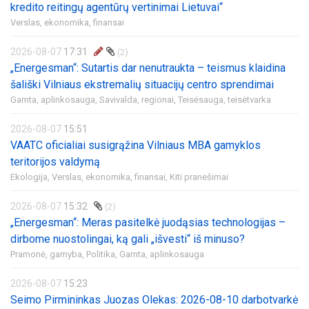
kredito reitingų agentūrų vertinimai Lietuvai“
Verslas, ekonomika, finansai
2026-08-07
17:31
(2)
„Energesman“: Sutartis dar nenutraukta – teismus klaidina
šališki Vilniaus ekstremalių situacijų centro sprendimai
Gamta, aplinkosauga,
Savivalda, regionai,
Teisėsauga, teisėtvarka
2026-08-07
15:51
VAATC oficialiai susigrąžina Vilniaus MBA gamyklos
teritorijos valdymą
Ekologija,
Verslas, ekonomika, finansai,
Kiti pranešimai
2026-08-07
15:32
(2)
„Energesman“: Meras pasitelkė juodąsias technologijas –
dirbome nuostolingai, ką gali „išvesti“ iš minuso?
Pramonė, gamyba,
Politika,
Gamta, aplinkosauga
2026-08-07
15:23
Seimo Pirmininkas Juozas Olekas: 2026-08-10 darbotvarkė