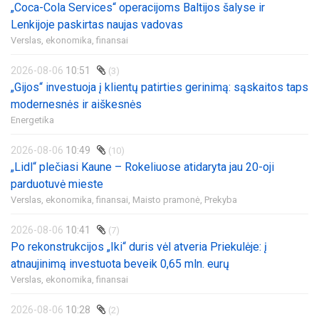
„Coca-Cola Services“ operacijoms Baltijos šalyse ir
Lenkijoje paskirtas naujas vadovas
Verslas, ekonomika, finansai
2026-08-06
10:51
(3)
„Gijos“ investuoja į klientų patirties gerinimą: sąskaitos taps
modernesnės ir aiškesnės
Energetika
2026-08-06
10:49
(10)
„Lidl“ plečiasi Kaune – Rokeliuose atidaryta jau 20-oji
parduotuvė mieste
Verslas, ekonomika, finansai,
Maisto pramonė,
Prekyba
2026-08-06
10:41
(7)
Po rekonstrukcijos „Iki“ duris vėl atveria Priekulėje: į
atnaujinimą investuota beveik 0,65 mln. eurų
Verslas, ekonomika, finansai
2026-08-06
10:28
(2)