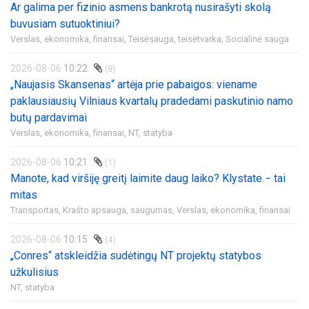
Ar galima per fizinio asmens bankrotą nusirašyti skolą
buvusiam sutuoktiniui?
Verslas, ekonomika, finansai,
Teisėsauga, teisėtvarka,
Socialinė sauga
2026-08-06
10:22
(8)
„Naujasis Skansenas“ artėja prie pabaigos: viename
paklausiausių Vilniaus kvartalų pradedami paskutinio namo
butų pardavimai
Verslas, ekonomika, finansai,
NT, statyba
2026-08-06
10:21
(1)
Manote, kad viršiję greitį laimite daug laiko? Klystate − tai
mitas
Transportas,
Krašto apsauga, saugumas,
Verslas, ekonomika, finansai
2026-08-06
10:15
(4)
„Conres“ atskleidžia sudėtingų NT projektų statybos
užkulisius
NT, statyba