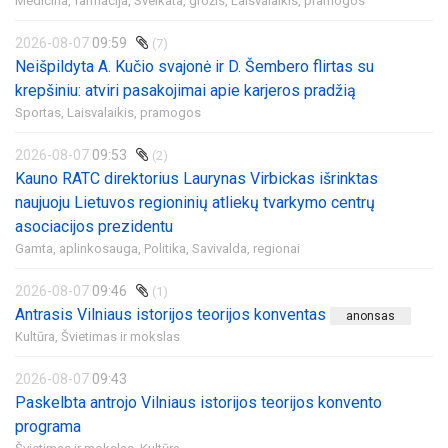
Medicina, farmacija,
Sveikata, grožis,
Laisvalaikis, pramogos
2026-08-07
09:59
(7)
Neišpildyta A. Kučio svajonė ir D. Šembero flirtas su
krepšiniu: atviri pasakojimai apie karjeros pradžią
Sportas,
Laisvalaikis, pramogos
2026-08-07
09:53
(2)
Kauno RATC direktorius Laurynas Virbickas išrinktas
naujuoju Lietuvos regioninių atliekų tvarkymo centrų
asociacijos prezidentu
Gamta, aplinkosauga,
Politika,
Savivalda, regionai
2026-08-07
09:46
(1)
Antrasis Vilniaus istorijos teorijos konventas
anonsas
Kultūra,
Švietimas ir mokslas
2026-08-07
09:43
Paskelbta antrojo Vilniaus istorijos teorijos konvento
programa