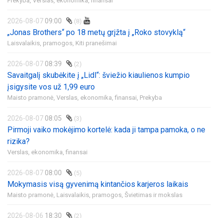
Prekyba,
Verslas, ekonomika, finansai
2026-08-07
09:00
(8)
„Jonas Brothers“ po 18 metų grįžta į „Roko stovyklą“
Laisvalaikis, pramogos,
Kiti pranešimai
2026-08-07
08:39
(2)
Savaitgalį skubėkite į „Lidl“: šviežio kiaulienos kumpio
įsigysite vos už 1,99 euro
Maisto pramonė,
Verslas, ekonomika, finansai,
Prekyba
2026-08-07
08:05
(3)
Pirmoji vaiko mokėjimo kortelė: kada ji tampa pamoka, o ne
rizika?
Verslas, ekonomika, finansai
2026-08-07
08:00
(5)
Mokymasis visą gyvenimą kintančios karjeros laikais
Maisto pramonė,
Laisvalaikis, pramogos,
Švietimas ir mokslas
2026-08-06
18:30
(2)