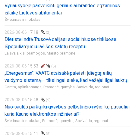
Vyriausybėje pasveikinti geriausiai brandos egzaminus
išlaikę Lietuvos abiturientai
Švietimas ir mokslas
2026-08-06
17:18
(2)
Dietistė Indrė Trusovė dalijasi socialiniuose tinkluose
išpopuliarėjusiu lašišos salotų receptu
Laisvalaikis, pramogos,
Maisto pramonė
2026-08-06
15:53
(5)
„Energesman“: VAATC atsisakė paleisti įdiegtą eilių
valdymo sistemą – tikslingai siekė, kad vežėjai ilgai lauktų
Gamta, aplinkosauga,
Pramonė, gamyba,
Savivalda, regionai
2026-08-06
15:48
(9)
Nuo saulės parkų iki gyvybes gelbstinčio ryšio: ką pasauliui
kuria Kauno elektronikos inžinieriai?
Švietimas ir mokslas,
Pramonė, gamyba,
Savivalda, regionai
2026-08-06
15:41
(5)