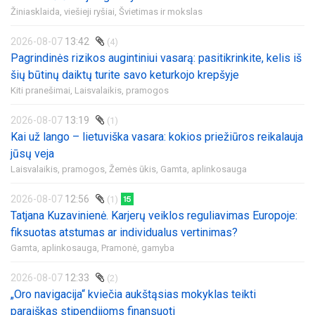
Žiniasklaida, viešieji ryšiai,
Švietimas ir mokslas
2026-08-07
13:42
(4)
Pagrindinės rizikos augintiniui vasarą: pasitikrinkite, kelis iš
šių būtinų daiktų turite savo keturkojo krepšyje
Kiti pranešimai,
Laisvalaikis, pramogos
2026-08-07
13:19
(1)
Kai už lango – lietuviška vasara: kokios priežiūros reikalauja
jūsų veja
Laisvalaikis, pramogos,
Žemės ūkis,
Gamta, aplinkosauga
2026-08-07
12:56
(1)
Tatjana Kuzavinienė. Karjerų veiklos reguliavimas Europoje:
fiksuotas atstumas ar individualus vertinimas?
Gamta, aplinkosauga,
Pramonė, gamyba
2026-08-07
12:33
(2)
„Oro navigacija“ kviečia aukštąsias mokyklas teikti
paraiškas stipendijoms finansuoti