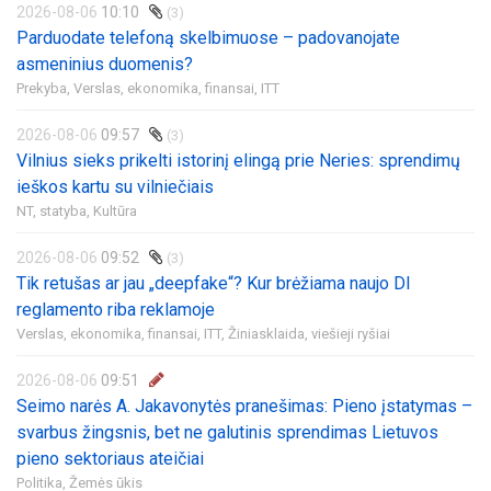
2026-08-06
10:10
(3)
Parduodate telefoną skelbimuose – padovanojate
asmeninius duomenis?
Prekyba,
Verslas, ekonomika, finansai,
ITT
2026-08-06
09:57
(3)
Vilnius sieks prikelti istorinį elingą prie Neries: sprendimų
ieškos kartu su vilniečiais
NT, statyba,
Kultūra
2026-08-06
09:52
(3)
Tik retušas ar jau „deepfake“? Kur brėžiama naujo DI
reglamento riba reklamoje
Verslas, ekonomika, finansai,
ITT,
Žiniasklaida, viešieji ryšiai
2026-08-06
09:51
Seimo narės A. Jakavonytės pranešimas: Pieno įstatymas –
svarbus žingsnis, bet ne galutinis sprendimas Lietuvos
pieno sektoriaus ateičiai
Politika,
Žemės ūkis