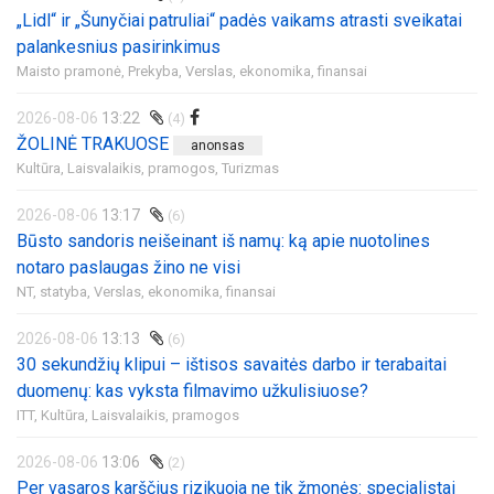
„Lidl“ ir „Šunyčiai patruliai“ padės vaikams atrasti sveikatai
palankesnius pasirinkimus
Maisto pramonė,
Prekyba,
Verslas, ekonomika, finansai
2026-08-06
13:22
(4)
ŽOLINĖ TRAKUOSE
anonsas
Kultūra,
Laisvalaikis, pramogos,
Turizmas
2026-08-06
13:17
(6)
Būsto sandoris neišeinant iš namų: ką apie nuotolines
notaro paslaugas žino ne visi
NT, statyba,
Verslas, ekonomika, finansai
2026-08-06
13:13
(6)
30 sekundžių klipui – ištisos savaitės darbo ir terabaitai
duomenų: kas vyksta filmavimo užkulisiuose?
ITT,
Kultūra,
Laisvalaikis, pramogos
2026-08-06
13:06
(2)
Per vasaros karščius rizikuoja ne tik žmonės: specialistai