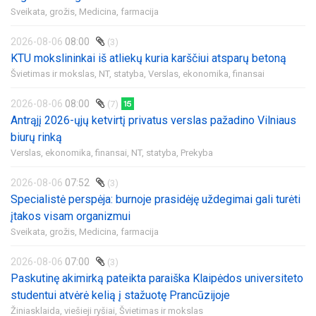
Sveikata, grožis,
Medicina, farmacija
2026-08-06
08:00
(3)
KTU mokslininkai iš atliekų kuria karščiui atsparų betoną
Švietimas ir mokslas,
NT, statyba,
Verslas, ekonomika, finansai
2026-08-06
08:00
(7)
Antrąjį 2026-ųjų ketvirtį privatus verslas pažadino Vilniaus
biurų rinką
Verslas, ekonomika, finansai,
NT, statyba,
Prekyba
2026-08-06
07:52
(3)
Specialistė perspėja: burnoje prasidėję uždegimai gali turėti
įtakos visam organizmui
Sveikata, grožis,
Medicina, farmacija
2026-08-06
07:00
(3)
Paskutinę akimirką pateikta paraiška Klaipėdos universiteto
studentui atvėrė kelią į stažuotę Prancūzijoje
Žiniasklaida, viešieji ryšiai,
Švietimas ir mokslas