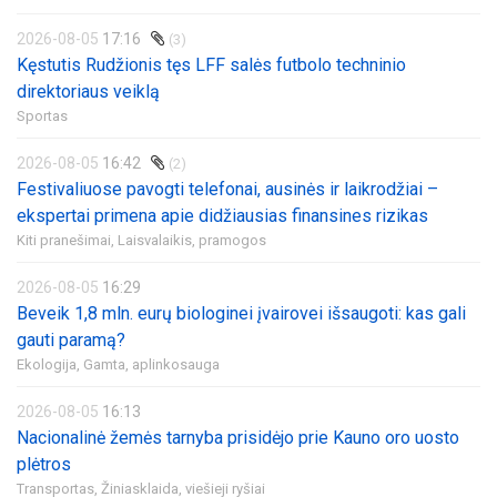
2026-08-05
17:16
(3)
Kęstutis Rudžionis tęs LFF salės futbolo techninio
direktoriaus veiklą
Sportas
2026-08-05
16:42
(2)
Festivaliuose pavogti telefonai, ausinės ir laikrodžiai –
ekspertai primena apie didžiausias finansines rizikas
Kiti pranešimai,
Laisvalaikis, pramogos
2026-08-05
16:29
Beveik 1,8 mln. eurų biologinei įvairovei išsaugoti: kas gali
gauti paramą?
Ekologija,
Gamta, aplinkosauga
2026-08-05
16:13
Nacionalinė žemės tarnyba prisidėjo prie Kauno oro uosto
plėtros
Transportas,
Žiniasklaida, viešieji ryšiai