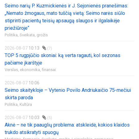
Seimo narių P. Kuzmickienės ir J. Sejonienės pranešimas:
„Nemato žmogaus, mato tuščią vietą: Seimo narės siūlo
stiprinti pacientų teisių apsaugą slaugos ir ilgalaikėje
priežiūroje“
Politika,
Sveikata, grožis
2026-08-07
10:13
(7)
TOP 5 rugpjūčio skoniai: ką verta ragauti, kol sezonas
pačiame įkarštyje
Verslas, ekonomika, finansai
2026-08-07
10:06
Seimo skaitykloje – Vytenio Povilo Andriukaičio 75-mečiui
skirta paroda
Politika,
Kultūra
2026-08-07
10:03
(5)
Aknė – ne tik paauglių problema: atskleidė, kokios klaidos
trukdo atsikratyti spuogų