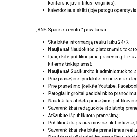
konferencijas ir kitus renginius);
kalendoriaus skiltį (joje patogu operatyvia
„BNS Spaudos centro“ privalumai:
Skelbkite informaciją realiu laiku 24/7;
Naujiena!
Naudokitės platesnėmis teksto 
Išsiųskite publikuojamą pranešimą Lietuvos 
kitiems tinklapiams);
Naujiena
! Susikurkite ir administruokit
Prie pranešimo pridėkite organizacijos log
Prie pranešimo įkelkite Youtube, Facebook 
Patogiai ir greitai pasidalinkite pranešim
Naudokitės atidėto pranešimo publikavimo
Savarankiškai redaguokite išplatintą pra
Atšaukite išpublikuotą pranešimą;
Publikuokite pranešimus ne tik Lietuvoje, 
Savarankiškai skelbkite pranešimus realiu 