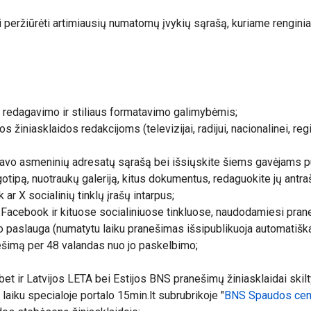
i peržiūrėti artimiausių numatomų įvykių sąrašą, kuriame renginiai 
redagavimo ir stiliaus formatavimo galimybėmis;
žiniasklaidos redakcijoms (televizijai, radijui, nacionalinei, regi
e savo asmeninių adresatų sąrašą bei išsiųskite šiems gavėjams p
otipą, nuotraukų galeriją, kitus dokumentus, redaguokite jų antra
ar X socialinių tinklų įrašų intarpus;
u Facebook ir kituose socialiniuose tinkluose, naudodamiesi pran
 paslauga (numatytu laiku pranešimas išsipublikuoja automatiška
nešimą per 48 valandas nuo jo paskelbimo;
bet ir Latvijos LETA bei Estijos BNS pranešimų žiniasklaidai skil
laiku specialoje portalo 15min.lt subrubrikoje "
BNS Spaudos cen