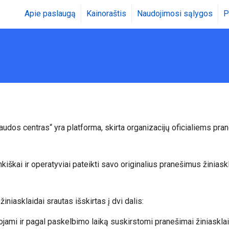
Apie paslaugą
Kainoraštis
Naudojimosi sąlygos
P
dos centras“ yra platforma, skirta organizacijų oficialiems pran
kiškai ir operatyviai pateikti savo originalius pranešimus žinias
iasklaidai srautas išskirtas į dvi dalis:
ikuojami ir pagal paskelbimo laiką suskirstomi pranešimai žinias