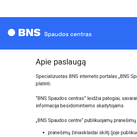
Apie paslaugą
Specializuotas BNS interneto portalas „BNS Spau
platinti.
“BNS Spaudos centras” leidžia patogiai, savaran
informacija besidomintiems skaitytojams.
„BNS Spaudos centre“ publikuojamų pranešimų žin
pranešimų žiniasklaidai skiltį (joje publ