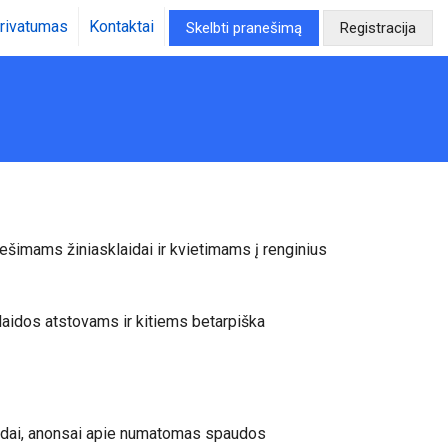
rivatumas
Kontaktai
Skelbti pranešimą
Registracija
ešimams žiniasklaidai ir kvietimams į renginius
klaidos atstovams ir kitiems betarpiška
klaidai, anonsai apie numatomas spaudos