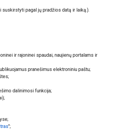
suskirstyti pagal jų pradžios datą ir laiką.).
oninei ir rajoninei spaudai, naujienų portalams ir
ublikuojamus pranešimus elektroniniu paštu;
štes;
ešimo dalinimosi funkcija;
i);
tyse;
tras
";