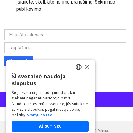
įsigijote, skelbkite norimą pranešimą. Sėkmingo
publikavimo!
×
Ši svetainė naudoja
Pamiršote slaptažodį?
LITHUANIAN
slapukus
ENGLISH
Šioje svetainėje naudojami slapukai,
siekiant pagerinti vartotojo patirtį.
Naudodamiesi mūsų svetaine, jūs sutinkate
su visais slapukais pagal mūsų slapukų
politiką.
Skaityti daugiau
Paslaugą teikia UAB "BNS".
AŠ SUTINKU
Buveinės adresas: Kęstučio g. 25, LT-08121 Vilnius