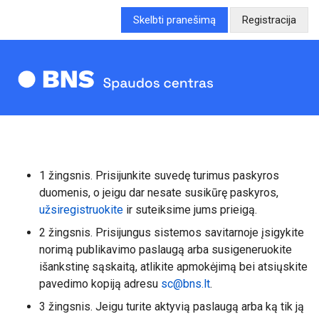
Skelbti pranešimą
Registracija
1 žingsnis. Prisijunkite suvedę turimus paskyros
duomenis, o jeigu dar nesate susikūrę paskyros,
užsiregistruokite
ir suteiksime jums prieigą.
2 žingsnis. Prisijungus sistemos savitarnoje įsigykite
norimą publikavimo paslaugą arba susigeneruokite
išankstinę sąskaitą, atlikite apmokėjimą bei atsiųskite
pavedimo kopiją adresu
sc@bns.lt
.
3 žingsnis. Jeigu turite aktyvią paslaugą arba ką tik ją