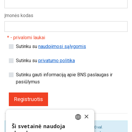
Įmonės kodas
* - privalomi laukai
Sutinku su
naudojimosi sąlygomis
Sutinku su
privatumo politika
Sutinku gauti informaciją apie BNS paslaugas ir
pasiūlymus
Registruotis
×
Ši svetainė naudoja
Asmenys registruojami darbo dienomis 9.00-17.00 val.
LITHUANIAN