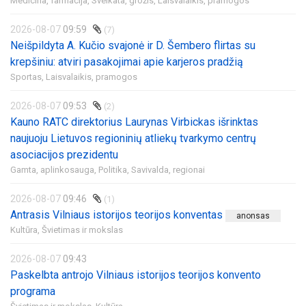
Medicina, farmacija,
Sveikata, grožis,
Laisvalaikis, pramogos
2026-08-07
09:59
(7)
Neišpildyta A. Kučio svajonė ir D. Šembero flirtas su
krepšiniu: atviri pasakojimai apie karjeros pradžią
Sportas,
Laisvalaikis, pramogos
2026-08-07
09:53
(2)
Kauno RATC direktorius Laurynas Virbickas išrinktas
naujuoju Lietuvos regioninių atliekų tvarkymo centrų
asociacijos prezidentu
Gamta, aplinkosauga,
Politika,
Savivalda, regionai
2026-08-07
09:46
(1)
Antrasis Vilniaus istorijos teorijos konventas
anonsas
Kultūra,
Švietimas ir mokslas
2026-08-07
09:43
Paskelbta antrojo Vilniaus istorijos teorijos konvento
programa