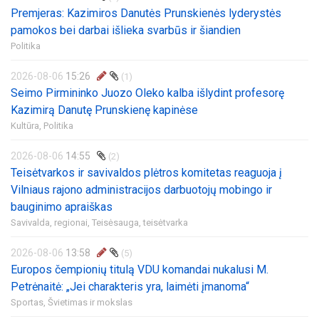
Premjeras: Kazimiros Danutės Prunskienės lyderystės
pamokos bei darbai išlieka svarbūs ir šiandien
Politika
2026-08-06
15:26
(1)
Seimo Pirmininko Juozo Oleko kalba išlydint profesorę
Kazimirą Danutę Prunskienę kapinėse
Kultūra,
Politika
2026-08-06
14:55
(2)
Teisėtvarkos ir savivaldos plėtros komitetas reaguoja į
Vilniaus rajono administracijos darbuotojų mobingo ir
bauginimo apraiškas
Savivalda, regionai,
Teisėsauga, teisėtvarka
2026-08-06
13:58
(5)
Europos čempionių titulą VDU komandai nukalusi M.
Petrėnaitė: „Jei charakteris yra, laimėti įmanoma“
Sportas,
Švietimas ir mokslas