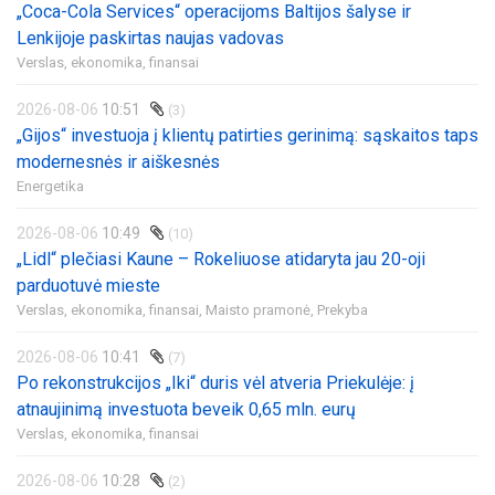
„Coca-Cola Services“ operacijoms Baltijos šalyse ir
Lenkijoje paskirtas naujas vadovas
Verslas, ekonomika, finansai
2026-08-06
10:51
(3)
„Gijos“ investuoja į klientų patirties gerinimą: sąskaitos taps
modernesnės ir aiškesnės
Energetika
2026-08-06
10:49
(10)
„Lidl“ plečiasi Kaune – Rokeliuose atidaryta jau 20-oji
parduotuvė mieste
Verslas, ekonomika, finansai,
Maisto pramonė,
Prekyba
2026-08-06
10:41
(7)
Po rekonstrukcijos „Iki“ duris vėl atveria Priekulėje: į
atnaujinimą investuota beveik 0,65 mln. eurų
Verslas, ekonomika, finansai
2026-08-06
10:28
(2)