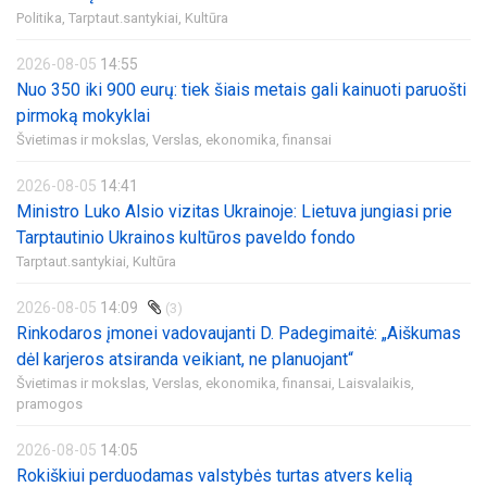
Politika,
Tarptaut.santykiai,
Kultūra
2026-08-05
14:55
Nuo 350 iki 900 eurų: tiek šiais metais gali kainuoti paruošti
pirmoką mokyklai
Švietimas ir mokslas,
Verslas, ekonomika, finansai
2026-08-05
14:41
Ministro Luko Alsio vizitas Ukrainoje: Lietuva jungiasi prie
Tarptautinio Ukrainos kultūros paveldo fondo
Tarptaut.santykiai,
Kultūra
2026-08-05
14:09
(3)
Rinkodaros įmonei vadovaujanti D. Padegimaitė: „Aiškumas
dėl karjeros atsiranda veikiant, ne planuojant“
Švietimas ir mokslas,
Verslas, ekonomika, finansai,
Laisvalaikis,
pramogos
2026-08-05
14:05
Rokiškiui perduodamas valstybės turtas atvers kelią