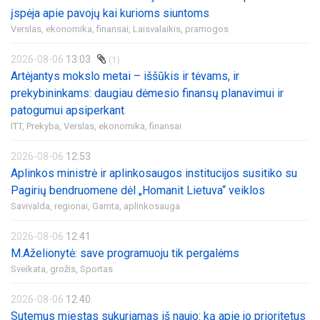
įspėja apie pavojų kai kurioms siuntoms
Verslas, ekonomika, finansai,
Laisvalaikis, pramogos
2026-08-06
13:03
(1)
Artėjantys mokslo metai – iššūkis ir tėvams, ir
prekybininkams: daugiau dėmesio finansų planavimui ir
patogumui apsiperkant
ITT,
Prekyba,
Verslas, ekonomika, finansai
2026-08-06
12:53
Aplinkos ministrė ir aplinkosaugos institucijos susitiko su
Pagirių bendruomene dėl „Homanit Lietuva“ veiklos
Savivalda, regionai,
Gamta, aplinkosauga
2026-08-06
12:41
M.Aželionytė: save programuoju tik pergalėms
Sveikata, grožis,
Sportas
2026-08-06
12:40
Sutemus miestas sukuriamas iš naujo: ką apie jo prioritetus