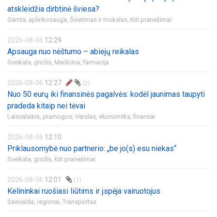
atskleidžia dirbtinė šviesa?
Gamta, aplinkosauga,
Švietimas ir mokslas,
Kiti pranešimai
2026-08-06
12:29
Apsauga nuo nėštumo – abiejų reikalas
Sveikata, grožis,
Medicina, farmacija
2026-08-06
12:27
(2)
Nuo 50 eurų iki finansinės pagalvės: kodėl jaunimas taupyti
pradeda kitaip nei tėvai
Laisvalaikis, pramogos,
Verslas, ekonomika, finansai
2026-08-06
12:10
Priklausomybė nuo partnerio: „be jo(s) esu niekas“
Sveikata, grožis,
Kiti pranešimai
2026-08-06
12:01
(1)
Kelininkai ruošiasi liūtims ir įspėja vairuotojus
Savivalda, regionai,
Transportas