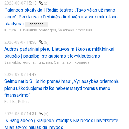
2026-08-07
15:13
(2)
Palangos skaitykla | Radijo teatras „Tavo vėjas už mano
lango“. Perklausa, kūrybinės dirbtuvės ir atviro mikrofono
skaitymai
anonsas
Kultūra,
Laisvalaikis, pramogos,
Švietimas ir mokslas
2026-08-07
14:50
(5)
Audros padariniai pietų Lietuvos miškuose: miškininkai
skubėjo į pagalbą įstrigusiems stovyklautojams
Savivalda, regionai,
Turizmas,
Gamta, aplinkosauga
2026-08-07
14:43
Seimo nario S. Kairio pranešimas: „Vyriausybės priemonių
planu užkoduojama rizika nebeatstatyti tvaraus meno
finansavimo“
Politika,
Kultūra
2026-08-07
14:31
(6)
Iš Bangladešo į Klaipėdą: studijos Klaipėdos universitete
Miah atvėrė naujas galimybes