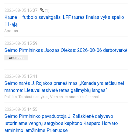
2026-08-05
16:07
(1)
Kaune – futbolo savaitgalis: LFF taurės finalas vyks spalio
11-ąją
Sportas
2026-08-05
15:59
Seimo Pirmininkas Juozas Olekas: 2026-08-06 darbotvarkė
anonsas
2026-08-05
15:41
Seimo narės J. Rojakos pranešimas: „Kanada yra arčiau nei
manome: Lietuvai atsivėrė retas galimybių langas“
Politika,
Tarptaut.santykiai,
Verslas, ekonomika, finansai
2026-08-05
14:55
Seimo Pirmininko pavaduotoja J. Zailskienė dalyvavo
istoriniame vengrų sargybos kapitono Kasparo Horvato
atminimo įamžinime Prienuose