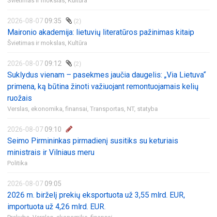
Švietimas ir mokslas,
Kultūra
2026-08-07
09:35
(2)
Maironio akademija: lietuvių literatūros pažinimas kitaip
Švietimas ir mokslas,
Kultūra
2026-08-07
09:12
(2)
Suklydus vienam – pasekmes jaučia daugelis: „Via Lietuva“
primena, ką būtina žinoti važiuojant remontuojamais kelių
ruožais
Verslas, ekonomika, finansai,
Transportas,
NT, statyba
2026-08-07
09:10
Seimo Pirmininkas pirmadienį susitiks su keturiais
ministrais ir Vilniaus meru
Politika
2026-08-07
09:05
2026 m. birželį prekių eksportuota už 3,55 mlrd. EUR,
importuota už 4,26 mlrd. EUR.