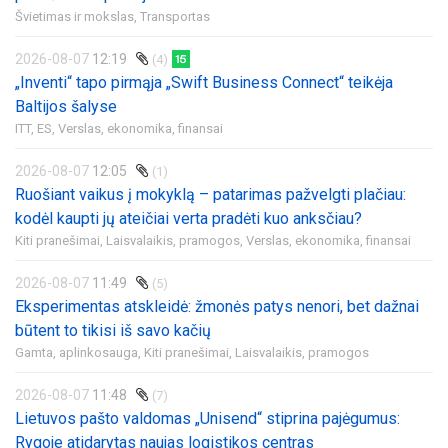
Švietimas ir mokslas,
Transportas
2026-08-07
12:19
(4)
„Inventi“ tapo pirmąja „Swift Business Connect“ teikėja
Baltijos šalyse
ITT,
ES,
Verslas, ekonomika, finansai
2026-08-07
12:05
(1)
Ruošiant vaikus į mokyklą – patarimas pažvelgti plačiau:
kodėl kaupti jų ateičiai verta pradėti kuo anksčiau?
Kiti pranešimai,
Laisvalaikis, pramogos,
Verslas, ekonomika, finansai
2026-08-07
11:49
(5)
Eksperimentas atskleidė: žmonės patys nenori, bet dažnai
būtent to tikisi iš savo kačių
Gamta, aplinkosauga,
Kiti pranešimai,
Laisvalaikis, pramogos
2026-08-07
11:48
(7)
Lietuvos pašto valdomas „Unisend“ stiprina pajėgumus:
Rygoje atidarytas naujas logistikos centras