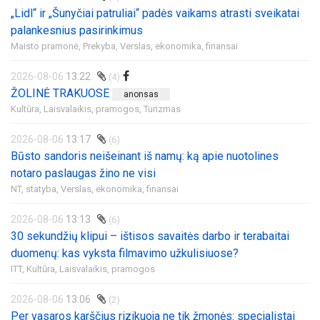
„Lidl“ ir „Šunyčiai patruliai“ padės vaikams atrasti sveikatai
palankesnius pasirinkimus
Maisto pramonė,
Prekyba,
Verslas, ekonomika, finansai
2026-08-06
13:22
(4)
ŽOLINĖ TRAKUOSE
anonsas
Kultūra,
Laisvalaikis, pramogos,
Turizmas
2026-08-06
13:17
(6)
Būsto sandoris neišeinant iš namų: ką apie nuotolines
notaro paslaugas žino ne visi
NT, statyba,
Verslas, ekonomika, finansai
2026-08-06
13:13
(6)
30 sekundžių klipui – ištisos savaitės darbo ir terabaitai
duomenų: kas vyksta filmavimo užkulisiuose?
ITT,
Kultūra,
Laisvalaikis, pramogos
2026-08-06
13:06
(2)
Per vasaros karščius rizikuoja ne tik žmonės: specialistai