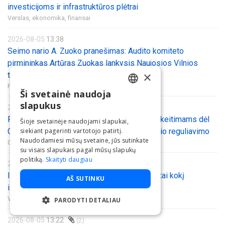
investicijoms ir infrastruktūros plėtrai
Verslas, ekonomika, finansai
2026-08-05
13:38
Seimo nario A. Zuoko pranešimas: Audito komiteto
pirmininkas Artūras Zuokas lankysis Naujosios Vilnios
×
teritorijoje įrengtame sąvartyne
Politika,
Gamta, aplinkosauga
Ši svetainė naudoja
LITHUANIAN
slapukus
2026-08-05
13:34
ENGLISH
Pritarta Klimato kaitos valdymo įstatymo pakeitimams dėl
Šioje svetainėje naudojami slapukai,
CO2 transportavimo infrastruktūros aiškesnio reguliavimo
siekiant pagerinti vartotojo patirtį.
Naudodamiesi mūsų svetaine, jūs sutinkate
Gamta, aplinkosauga
su visais slapukais pagal mūsų slapukų
politiką.
Skaityti daugiau
2026-08-05
13:26
(6)
Išmanieji baldai stebina Lietuvos pirkėjus: štai kokį
AŠ SUTINKU
išgraibsto pirmiausia
Verslas, ekonomika, finansai,
Prekyba
PARODYTI DETALIAU
BŪTINIEJI
2026-08-05
13:22
(2)