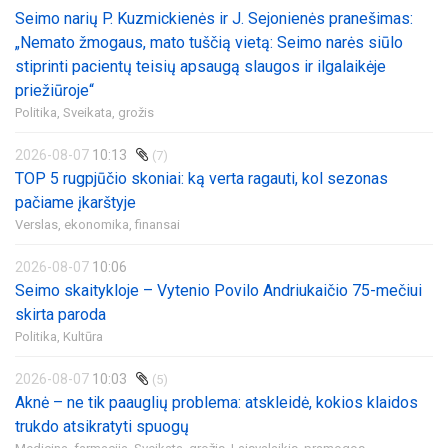
Seimo narių P. Kuzmickienės ir J. Sejonienės pranešimas:
„Nemato žmogaus, mato tuščią vietą: Seimo narės siūlo
stiprinti pacientų teisių apsaugą slaugos ir ilgalaikėje
priežiūroje“
Politika,
Sveikata, grožis
2026-08-07
10:13
(7)
TOP 5 rugpjūčio skoniai: ką verta ragauti, kol sezonas
pačiame įkarštyje
Verslas, ekonomika, finansai
2026-08-07
10:06
Seimo skaitykloje – Vytenio Povilo Andriukaičio 75-mečiui
skirta paroda
Politika,
Kultūra
2026-08-07
10:03
(5)
Aknė – ne tik paauglių problema: atskleidė, kokios klaidos
trukdo atsikratyti spuogų