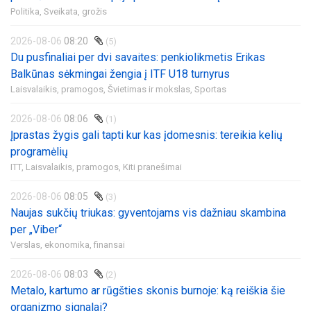
Politika,
Sveikata, grožis
2026-08-06
08:20
(5)
Du pusfinaliai per dvi savaites: penkiolikmetis Erikas
Balkūnas sėkmingai žengia į ITF U18 turnyrus
Laisvalaikis, pramogos,
Švietimas ir mokslas,
Sportas
2026-08-06
08:06
(1)
Įprastas žygis gali tapti kur kas įdomesnis: tereikia kelių
programėlių
ITT,
Laisvalaikis, pramogos,
Kiti pranešimai
2026-08-06
08:05
(3)
Naujas sukčių triukas: gyventojams vis dažniau skambina
per „Viber“
Verslas, ekonomika, finansai
2026-08-06
08:03
(2)
Metalo, kartumo ar rūgšties skonis burnoje: ką reiškia šie
organizmo signalai?