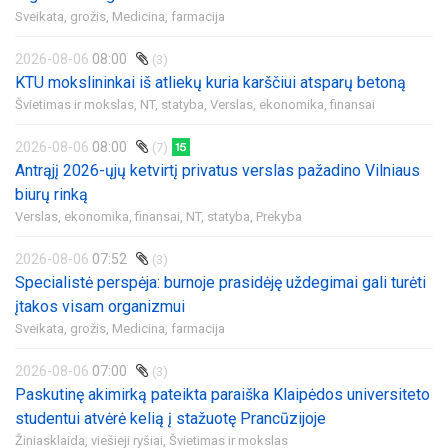
Sveikata, grožis,
Medicina, farmacija
2026-08-06
08:00
(3)
KTU mokslininkai iš atliekų kuria karščiui atsparų betoną
Švietimas ir mokslas,
NT, statyba,
Verslas, ekonomika, finansai
2026-08-06
08:00
(7)
Antrąjį 2026-ųjų ketvirtį privatus verslas pažadino Vilniaus
biurų rinką
Verslas, ekonomika, finansai,
NT, statyba,
Prekyba
2026-08-06
07:52
(3)
Specialistė perspėja: burnoje prasidėję uždegimai gali turėti
įtakos visam organizmui
Sveikata, grožis,
Medicina, farmacija
2026-08-06
07:00
(3)
Paskutinę akimirką pateikta paraiška Klaipėdos universiteto
studentui atvėrė kelią į stažuotę Prancūzijoje
Žiniasklaida, viešieji ryšiai,
Švietimas ir mokslas