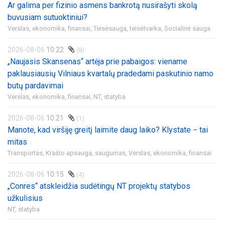
Ar galima per fizinio asmens bankrotą nusirašyti skolą
buvusiam sutuoktiniui?
Verslas, ekonomika, finansai,
Teisėsauga, teisėtvarka,
Socialinė sauga
2026-08-06
10:22
(8)
„Naujasis Skansenas“ artėja prie pabaigos: viename
paklausiausių Vilniaus kvartalų pradedami paskutinio namo
butų pardavimai
Verslas, ekonomika, finansai,
NT, statyba
2026-08-06
10:21
(1)
Manote, kad viršiję greitį laimite daug laiko? Klystate − tai
mitas
Transportas,
Krašto apsauga, saugumas,
Verslas, ekonomika, finansai
2026-08-06
10:15
(4)
„Conres“ atskleidžia sudėtingų NT projektų statybos
užkulisius
NT, statyba