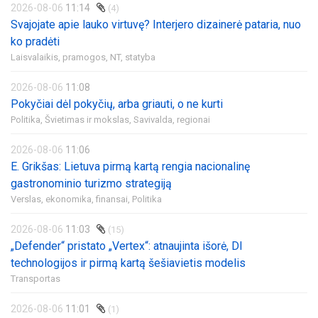
2026-08-06
11:14
(4)
Svajojate apie lauko virtuvę? Interjero dizainerė pataria, nuo
ko pradėti
Laisvalaikis, pramogos,
NT, statyba
2026-08-06
11:08
Pokyčiai dėl pokyčių, arba griauti, o ne kurti
Politika,
Švietimas ir mokslas,
Savivalda, regionai
2026-08-06
11:06
E. Grikšas: Lietuva pirmą kartą rengia nacionalinę
gastronominio turizmo strategiją
Verslas, ekonomika, finansai,
Politika
2026-08-06
11:03
(15)
„Defender“ pristato „Vertex“: atnaujinta išorė, DI
technologijos ir pirmą kartą šešiavietis modelis
Transportas
2026-08-06
11:01
(1)