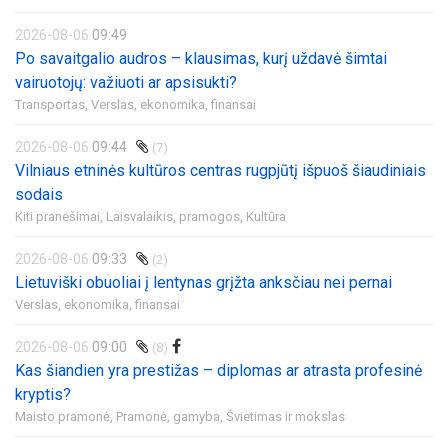
2026-08-06
09:49
Po savaitgalio audros – klausimas, kurį uždavė šimtai
vairuotojų: važiuoti ar apsisukti?
Transportas,
Verslas, ekonomika, finansai
2026-08-06
09:44
(7)
Vilniaus etninės kultūros centras rugpjūtį išpuoš šiaudiniais
sodais
Kiti pranešimai,
Laisvalaikis, pramogos,
Kultūra
2026-08-06
09:33
(2)
Lietuviški obuoliai į lentynas grįžta anksčiau nei pernai
Verslas, ekonomika, finansai
2026-08-06
09:00
(8)
Kas šiandien yra prestižas – diplomas ar atrasta profesinė
kryptis?
Maisto pramonė,
Pramonė, gamyba,
Švietimas ir mokslas