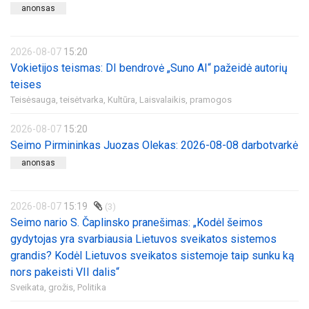
anonsas
2026-08-07
15:20
Vokietijos teismas: DI bendrovė „Suno AI“ pažeidė autorių
teises
Teisėsauga, teisėtvarka,
Kultūra,
Laisvalaikis, pramogos
2026-08-07
15:20
Seimo Pirmininkas Juozas Olekas: 2026-08-08 darbotvarkė
anonsas
2026-08-07
15:19
(3)
Seimo nario S. Čaplinsko pranešimas: „Kodėl šeimos
gydytojas yra svarbiausia Lietuvos sveikatos sistemos
grandis? Kodėl Lietuvos sveikatos sistemoje taip sunku ką
nors pakeisti VII dalis“
Sveikata, grožis,
Politika