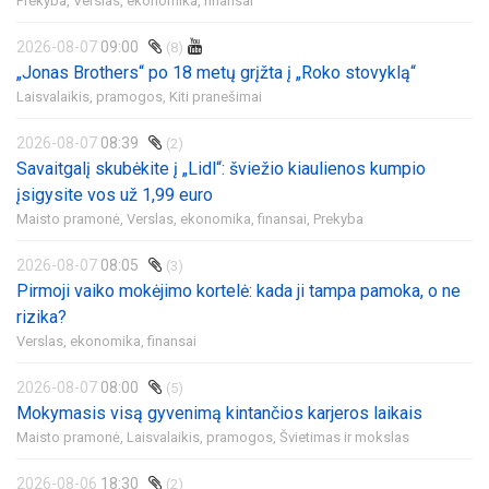
Prekyba,
Verslas, ekonomika, finansai
2026-08-07
09:00
(8)
„Jonas Brothers“ po 18 metų grįžta į „Roko stovyklą“
Laisvalaikis, pramogos,
Kiti pranešimai
2026-08-07
08:39
(2)
Savaitgalį skubėkite į „Lidl“: šviežio kiaulienos kumpio
įsigysite vos už 1,99 euro
Maisto pramonė,
Verslas, ekonomika, finansai,
Prekyba
2026-08-07
08:05
(3)
Pirmoji vaiko mokėjimo kortelė: kada ji tampa pamoka, o ne
rizika?
Verslas, ekonomika, finansai
2026-08-07
08:00
(5)
Mokymasis visą gyvenimą kintančios karjeros laikais
Maisto pramonė,
Laisvalaikis, pramogos,
Švietimas ir mokslas
2026-08-06
18:30
(2)