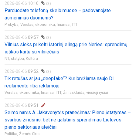
2026-08-06
10:10
(3)
Parduodate telefoną skelbimuose – padovanojate
asmeninius duomenis?
Prekyba,
Verslas, ekonomika, finansai,
ITT
2026-08-06
09:57
(3)
Vilnius sieks prikelti istorinį elingą prie Neries: sprendimų
ieškos kartu su vilniečiais
NT, statyba,
Kultūra
2026-08-06
09:52
(3)
Tik retušas ar jau „deepfake“? Kur brėžiama naujo DI
reglamento riba reklamoje
Verslas, ekonomika, finansai,
ITT,
Žiniasklaida, viešieji ryšiai
2026-08-06
09:51
Seimo narės A. Jakavonytės pranešimas: Pieno įstatymas –
svarbus žingsnis, bet ne galutinis sprendimas Lietuvos
pieno sektoriaus ateičiai
Politika,
Žemės ūkis