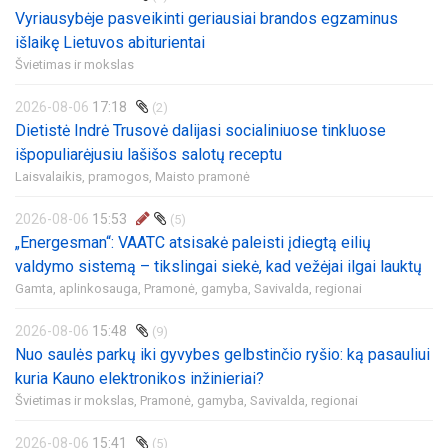
Vyriausybėje pasveikinti geriausiai brandos egzaminus
išlaikę Lietuvos abiturientai
Švietimas ir mokslas
2026-08-06
17:18
(2)
Dietistė Indrė Trusovė dalijasi socialiniuose tinkluose
išpopuliarėjusiu lašišos salotų receptu
Laisvalaikis, pramogos,
Maisto pramonė
2026-08-06
15:53
(5)
„Energesman“: VAATC atsisakė paleisti įdiegtą eilių
valdymo sistemą – tikslingai siekė, kad vežėjai ilgai lauktų
Gamta, aplinkosauga,
Pramonė, gamyba,
Savivalda, regionai
2026-08-06
15:48
(9)
Nuo saulės parkų iki gyvybes gelbstinčio ryšio: ką pasauliui
kuria Kauno elektronikos inžinieriai?
Švietimas ir mokslas,
Pramonė, gamyba,
Savivalda, regionai
2026-08-06
15:41
(5)