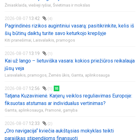
Žiniasklaida, viešieji ryšiai,
Švietimas ir mokslas
2026-08-07
13:42
(4)
Pagrindinės rizikos augintiniui vasarą: pasitikrinkite, kelis iš
šių būtinų daiktų turite savo keturkojo krepšyje
Kiti pranešimai,
Laisvalaikis, pramogos
2026-08-07
13:19
(1)
Kai už lango – lietuviška vasara: kokios priežiūros reikalauja
jūsų veja
Laisvalaikis, pramogos,
Žemės ūkis,
Gamta, aplinkosauga
2026-08-07
12:56
(1)
Tatjana Kuzavinienė. Karjerų veiklos reguliavimas Europoje:
fiksuotas atstumas ar individualus vertinimas?
Gamta, aplinkosauga,
Pramonė, gamyba
2026-08-07
12:33
(2)
„Oro navigacija“ kviečia aukštąsias mokyklas teikti
paraiškas stipendijoms finansuoti