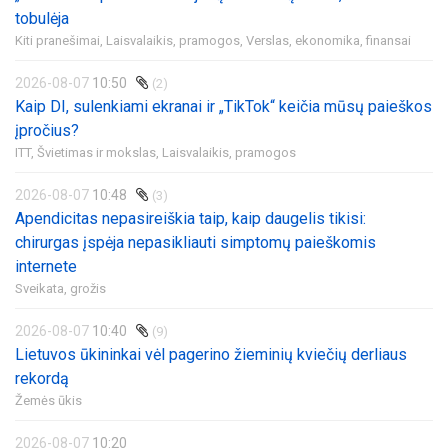
tobulėja
Kiti pranešimai,
Laisvalaikis, pramogos,
Verslas, ekonomika, finansai
2026-08-07
10:50
(2)
Kaip DI, sulenkiami ekranai ir „TikTok“ keičia mūsų paieškos
įpročius?
ITT,
Švietimas ir mokslas,
Laisvalaikis, pramogos
2026-08-07
10:48
(3)
Apendicitas nepasireiškia taip, kaip daugelis tikisi:
chirurgas įspėja nepasikliauti simptomų paieškomis
internete
Sveikata, grožis
2026-08-07
10:40
(9)
Lietuvos ūkininkai vėl pagerino žieminių kviečių derliaus
rekordą
Žemės ūkis
2026-08-07
10:20