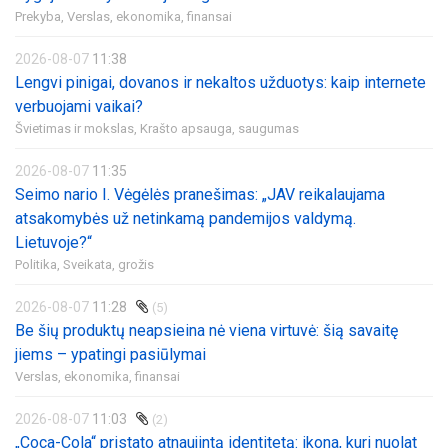
Prekyba,
Verslas, ekonomika, finansai
2026-08-07
11:38
Lengvi pinigai, dovanos ir nekaltos užduotys: kaip internete
verbuojami vaikai?
Švietimas ir mokslas,
Krašto apsauga, saugumas
2026-08-07
11:35
Seimo nario I. Vėgėlės pranešimas: „JAV reikalaujama
atsakomybės už netinkamą pandemijos valdymą.
Lietuvoje?“
Politika,
Sveikata, grožis
2026-08-07
11:28
(5)
Be šių produktų neapsieina nė viena virtuvė: šią savaitę
jiems – ypatingi pasiūlymai
Verslas, ekonomika, finansai
2026-08-07
11:03
(2)
„Coca-Cola“ pristato atnaujintą identitetą: ikona, kuri nuolat