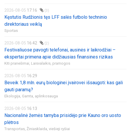
2026-08-05
17:16
(3)
Kęstutis Rudžionis tęs LFF salės futbolo techninio
direktoriaus veiklą
Sportas
2026-08-05
16:42
(2)
Festivaliuose pavogti telefonai, ausinės ir laikrodžiai –
ekspertai primena apie didžiausias finansines rizikas
Kiti pranešimai,
Laisvalaikis, pramogos
2026-08-05
16:29
Beveik 1,8 mln. eurų biologinei įvairovei išsaugoti: kas gali
gauti paramą?
Ekologija,
Gamta, aplinkosauga
2026-08-05
16:13
Nacionalinė žemės tarnyba prisidėjo prie Kauno oro uosto
plėtros
Transportas,
Žiniasklaida, viešieji ryšiai