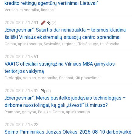
kredito reitingų agentūrų vertinimai Lietuvai“
Verslas, ekonomika, finansai
2026-08-07
17:31
(2)
„Energesman“: Sutartis dar nenutraukta – teismus klaidina
šališki Vilniaus ekstremalių situacijų centro sprendimai
Gamta, aplinkosauga,
Savivalda, regionai,
Teisėsauga, teisėtvarka
2026-08-07
15:51
VAATC oficialiai susigrąžina Vilniaus MBA gamyklos
teritorijos valdymą
Ekologija,
Verslas, ekonomika, finansai,
Kiti pranešimai
2026-08-07
15:32
(2)
„Energesman“: Meras pasitelkė juodąsias technologijas –
dirbome nuostolingai, ką gali „išvesti“ iš minuso?
Pramonė, gamyba,
Politika,
Gamta, aplinkosauga
2026-08-07
15:23
Seimo Pirmininkas Juozas Olekas: 2026-08-10 darbotvarkė