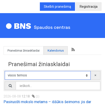
Skelbti pranešimą
Registracija
Pranešimai žiniasklaidai
Kalendorius
Pranešimai žiniasklaidai
×
2026-08-08
12:18
(2)
Pasiruošti mokslo metams – iššūkis šeimoms: jis dar