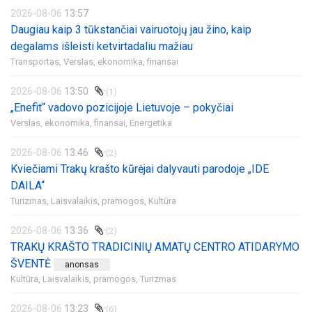
2026-08-06
13:57
Daugiau kaip 3 tūkstančiai vairuotojų jau žino, kaip
degalams išleisti ketvirtadaliu mažiau
Transportas,
Verslas, ekonomika, finansai
2026-08-06
13:50
(1)
„Enefit“ vadovo pozicijoje Lietuvoje – pokyčiai
Verslas, ekonomika, finansai,
Energetika
2026-08-06
13:46
(2)
Kviečiami Trakų krašto kūrėjai dalyvauti parodoje „IDE
DAILA“
Turizmas,
Laisvalaikis, pramogos,
Kultūra
2026-08-06
13:36
(2)
TRAKŲ KRAŠTO TRADICINIŲ AMATŲ CENTRO ATIDARYMO
ŠVENTĖ
anonsas
Kultūra,
Laisvalaikis, pramogos,
Turizmas
2026-08-06
13:23
(6)