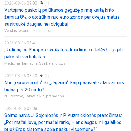
2026-08-06
09:00
(4)
Vartojimo paskolų palūkanos gegužę pirmą kartą krito
žemiau 8%, o atotrūkis nuo euro zonos per dvejus metus
susitraukė daugiau nei dvigubai
Verslas, ekonomika, finansai
2026-08-06
08:41
Į kelionę be Europos sveikatos draudimo kortelės? Ją gali
pakeisti sertifikatas
Medicina, farmacija,
Sveikata, grožis
2026-08-06
08:40
(1)
Nuo „euroremonto“ iki „Japandi“: kaip pasikeitė standartinis
butas per 20 metų?
NT, statyba,
Laisvalaikis, pramogos
2026-08-06
08:38
Seimo narės J. Sejonienės ir P. Kuzmickienės pranešimas:
„Per mažai lovų, per mažai rankų – ar slaugos ir ilgalaikės
priežiūros sistema spėja paskui visuomenę?“