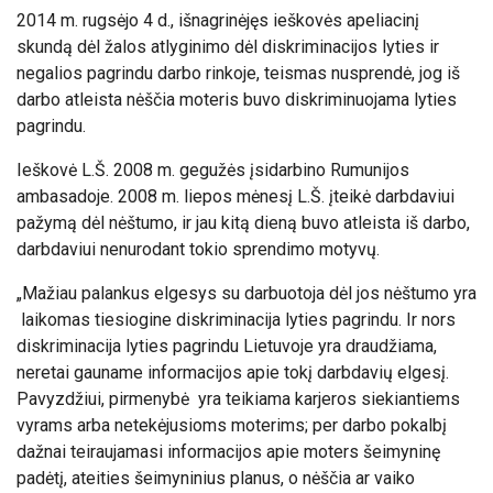
2014 m. rugsėjo 4 d., išnagrinėjęs ieškovės apeliacinį
skundą dėl žalos atlyginimo dėl diskriminacijos lyties ir
negalios pagrindu darbo rinkoje, teismas nusprendė, jog iš
darbo atleista nėščia moteris buvo diskriminuojama lyties
pagrindu.
Ieškovė L.Š. 2008 m. gegužės įsidarbino Rumunijos
ambasadoje. 2008 m. liepos mėnesį L.Š. įteikė darbdaviui
pažymą dėl nėštumo, ir jau kitą dieną buvo atleista iš darbo,
darbdaviui nenurodant tokio sprendimo motyvų.
„Mažiau palankus elgesys su darbuotoja dėl jos nėštumo yra
laikomas tiesiogine diskriminacija lyties pagrindu. Ir nors
diskriminacija lyties pagrindu Lietuvoje yra draudžiama,
neretai gauname informacijos apie tokį darbdavių elgesį.
Pavyzdžiui, pirmenybė yra teikiama karjeros siekiantiems
vyrams arba netekėjusioms moterims; per darbo pokalbį
dažnai teiraujamasi informacijos apie moters šeimyninę
padėtį, ateities šeimyninius planus, o nėščia ar vaiko