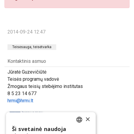
2014-09-24 12:47
Teisėsauga, teisėtvarka
Kontaktinis asmuo
Jūratė Guzevičiūtė
Teisės programų vadovė
Žmogaus teisių stebėjimo institutas
8 5 23 14 677
hrmi@hrmi.lt
×
Ši svetainė naudoja
LITHUANIAN
Dalintis