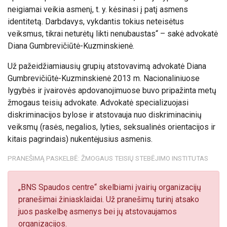
neigiamai veikia asmenį, t. y. kėsinasi į patį asmens
identitetą. Darbdavys, vykdantis tokius neteisėtus
veiksmus, tikrai neturėtų likti nenubaustas“ – sakė advokatė
Diana Gumbrevičiūtė-Kuzminskienė.
Už pažeidžiamiausių grupių atstovavimą advokatė Diana
Gumbrevičiūtė-Kuzminskienė 2013 m. Nacionaliniuose
lygybės ir įvairovės apdovanojimuose buvo pripažinta metų
žmogaus teisių advokate. Advokatė specializuojasi
diskriminacijos bylose ir atstovauja nuo diskriminacinių
veiksmų (rasės, negalios, lyties, seksualinės orientacijos ir
kitais pagrindais) nukentėjusius asmenis.
PRANEŠIMĄ PASKELBĖ: ŽMOGAUS TEISIŲ STEBĖJIMO INSTITUTAS
„BNS Spaudos centre“ skelbiami įvairių organizacijų
pranešimai žiniasklaidai. Už pranešimų turinį atsako
juos paskelbę asmenys bei jų atstovaujamos
organizacijos.