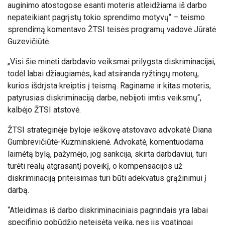
auginimo atostogose esanti moteris atleidžiama iš darbo
nepateikiant pagrįstų tokio sprendimo motyvų“ – teismo
sprendimą komentavo ŽTSI teisės programų vadovė Jūratė
Guzevičiūtė.
„Visi šie minėti darbdavio veiksmai prilygsta diskriminacijai,
todėl labai džiaugiamės, kad atsiranda ryžtingų moterų,
kurios išdrįsta kreiptis į teismą. Raginame ir kitas moteris,
patyrusias diskriminaciją darbe, nebijoti imtis veiksmų“,
kalbėjo ŽTSI atstovė.
ŽTSI strateginėje byloje ieškovę atstovavo advokatė Diana
Gumbrevičiūtė-Kuzminskienė. Advokatė, komentuodama
laimėtą bylą, pažymėjo, jog sankcija, skirta darbdaviui, turi
turėti realų atgrasantį poveikį, o kompensacijos už
diskriminaciją priteisimas turi būti adekvatus grąžinimui į
darbą.
“Atleidimas iš darbo diskriminaciniais pagrindais yra labai
specifinio pobūdžio neteisėta veika, nes jis ypatingai