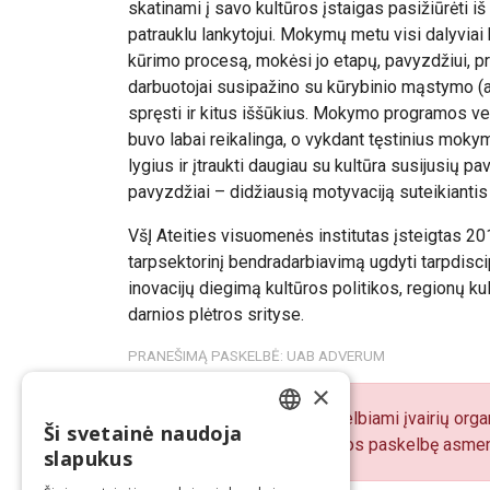
skatinami į savo kultūros įstaigas pasižiūrėti iš š
patrauklu lankytojui. Mokymų metu visi dalyviai 
kūrimo procesą, mokėsi jo etapų, pavyzdžiui, pr
darbuotojai susipažino su kūrybinio mąstymo (
spręsti ir kitus iššūkius. Mokymo programos ve
buvo labai reikalinga, o vykdant tęstinius mokymu
lygius ir įtraukti daugiau su kultūra susijusių p
pavyzdžiai – didžiausią motyvaciją suteikiantis 
VšĮ Ateities visuomenės institutas įsteigtas 2012
tarpsektorinį bendradarbiavimą ugdyti tarpdiscip
inovacijų diegimą kultūros politikos, regionų kult
darnios plėtros srityse.
PRANEŠIMĄ PASKELBĖ: UAB ADVERUM
×
„BNS Spaudos centre“ skelbiami įvairių organ
Ši svetainė naudoja
LITHUANIAN
pranešimų turinį atsako juos paskelbę asmen
slapukus
ENGLISH