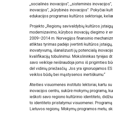
„socialinės inovacijos‟, „sisteminės inovacijos‟,
inovacijos‟, „kūrybinės inovacijos‟. Pokyčiai kult
edukacijos programas kultūros sektoriuje, kelian
Projekto „Regionų savivaldybių kultūros įstai
modernizavimo, kūrybos inovacijų diegimo ir erd
2009–2014 m. Norvegijos finansinio mechanizm
atliktas tyrimas padėjo įvertinti kultūros įstaig
inovatyvumą, išanalizuoti jų potencialą inovaci
kvalifikacijų tobulinimui. Mokslininkas tyrėjas d
savo veikloje neišnaudoja joms iš prigimties būdi
dėl vidinių priežasčių. Jos yra ignoruojamos ES 
veiklos būdų bei mąstysenos inertiškumu.“
Ateities visuomenės instituto lektoriai, kartu su
inovacijos centru, sukūrė mokymų programą, kur
ieškoti savo regiono kultūrinio identiteto, didžiu
to identiteto pristatymui visuomenei. Programą
Lietuvos regionų. Mokymų programos metu, skir