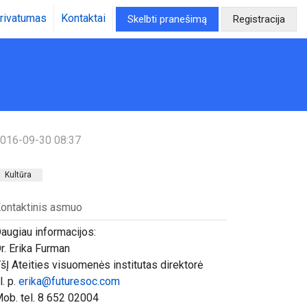
rivatumas
Kontaktai
Skelbti pranešimą
Registracija
016-09-30 08:37
Kultūra
ontaktinis asmuo
augiau informacijos:
r. Erika Furman
šĮ Ateities visuomenės institutas direktorė
l. p.
erika@futuresoc.com
ob. tel. 8 652 02004