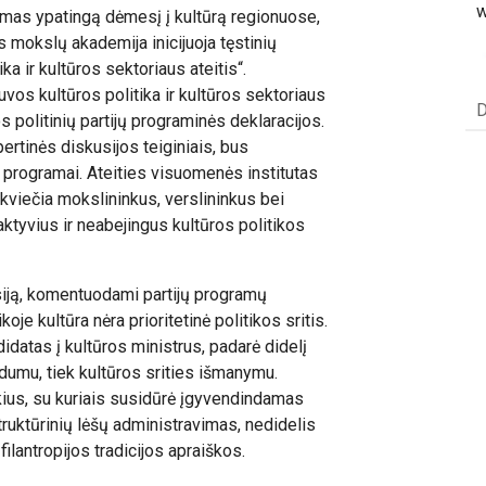
w
mas ypatingą dėmesį į kultūrą regionuose,
 mokslų akademija inicijuoja tęstinių
ika ir kultūros sektoriaus ateitis“.
uvos kultūros politika ir kultūros sektoriaus
D
os politinių partijų programinės deklaracijos.
ertinės diskusijos teiginiais, bus
rogramai. Ateities visuomenės institutas
kviečia mokslininkus, verslininkus bei
aktyvius ir neabejingus kultūros politikos
kusiją, komentuodami partijų programų
oje kultūra nėra prioritetinė politikos sritis.
idatas į kultūros ministrus, padarė didelį
dumu, tiek kultūros srities išmanymu.
ūkius, su kuriais susidūrė įgyvendindamas
uktūrinių lėšų administravimas, nedidelis
lantropijos tradicijos apraiškos.