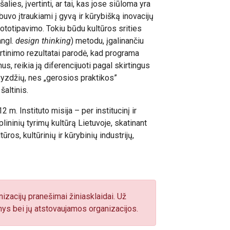
alies, įvertinti, ar tai, kas jose siūloma yra
buvo įtraukiami į gyvą ir kūrybišką inovacijų
ototipavimo. Tokiu būdu kultūros srities
angl.
design thinking
) metodu, įgalinančiu
rtinimo rezultatai parodė, kad programa
s, reikia ją diferencijuoti pagal skirtingus
avyzdžių, nes „gerosios praktikos”
šaltinis.
 m. Instituto misija – per institucinį ir
lininių tyrimų kultūrą Lietuvoje, skatinant
ūros, kultūrinių ir kūrybinių industrijų,
izacijų pranešimai žiniasklaidai. Už
ys bei jų atstovaujamos organizacijos.