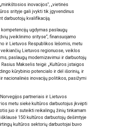
 „minkštosios inovacijos‟, „vietinės
ūros srityje gali įvykti tik įgyvendinus
t darbuotojų kvalifikaciją.
gų kompetencijų ugdymas paslaugų
vių įveiklinimo srityse“, finansuojamo
o ir Lietuvos Respublikos lėšomis, metu
ų, veikiančių Lietuvos regionuose, veiklos
joms, paslaugų modernizavimui ir darbuotojų
r. Rasius Makselis teigė: „Kultūros įstaigos
ngo kūrybinio potencialo ir dėl išorinių, ir
ir nacionalinės inovacijų politikos, pasižymi
 Norvegijos partneriais ir Lietuvos
ios metu siekė kultūros darbuotojus įkvėpti
otis juo ir suteikti reikalingų žinių tinkamam
 išklausė 150 kultūros darbuotojų dešimtyje
tingų kultūros sektorių darbuotojai buvo