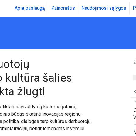
Apie paslaugą
Kainoraštis
Naudojimosi sąlygos
P
uotojų
2
o kultūra šalies
ta žlugti
K
D
tliktas savivaldybių kultūros įstaigų
D
inis būdas skatinti inovacijas regionų
V
s politika, dialogas tarp kultūros darbuotojų,
E
administracijai, bendruomenėms ir verslui.
M