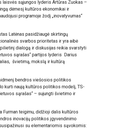
s laisvės sąjungos lyderis Artūras Zuokas –
tingą dėmesį kultūros ekonomikai ir
panaudojusi programoje žodį „inovatyvumas“
stas Latėnas pasidžiaugė skirtingų
cionalinės svarbos prioritetas ir yra aibė
ietinį dialogą ir diskusijas reikia svarstyti
etuvos sąrašas“ partijos lyderis Darius
lias, švietimą, mokslą ir kultūrą
 vaidmenį bendros viešosios politikos
o kurti naują kultūros politikos modelį, TS-
ietuvos sąrašas“ – sujungti švietimo ir
a Furman teigimu, didžioji dalis kultūros
endros inovacijų politikos įgyvendinimo
ra susipažinusi su elementariomis sąvokomis: