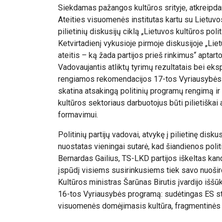
Siekdamas pažangos kultūros srityje, atkreipda
Ateities visuomenės institutas kartu su Lietuvos
pilietinių diskusijų ciklą „Lietuvos kultūros polit
Ketvirtadienį vykusioje pirmoje diskusijoje „Liet
ateitis – ką žada partijos prieš rinkimus“ aptart
Vadovaujantis atliktų tyrimų rezultatais bei eksp
rengiamos rekomendacijos 17-tos Vyriausybės p
skatina atsakingą politinių programų rengimą ir 
kultūros sektoriaus darbuotojus būti pilietiškai 
formavimui.
Politinių partijų vadovai, atvykę į pilietinę dis
nuostatas vieningai sutarė, kad šiandienos politik
Bernardas Gailius, TS-LKD partijos iškeltas kand
įspūdį visiems susirinkusiems tiek savo nuošir
Kultūros ministras Šarūnas Birutis įvardijo išš
16-tos Vyriausybės programą: sudėtingas ES str
visuomenės domėjimasis kultūra, fragmentinės fi