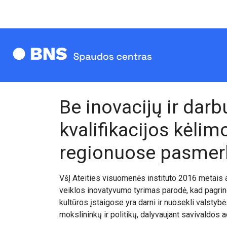
Be inovacijų ir darb
kvalifikacijos kėlim
regionuose pasmerk
VšĮ Ateities visuomenės instituto 2016 metais a
veiklos inovatyvumo tyrimas parodė, kad pagrind
kultūros įstaigose yra darni ir nuosekli valstybė
mokslininkų ir politikų, dalyvaujant savivaldos 