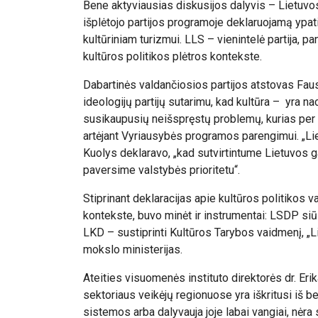
Bene aktyviausias diskusijos dalyvis – Lietuvo
išplėtojo partijos programoje deklaruojamą ypa
kultūriniam turizmui. LLS – vienintelė partija, 
kultūros politikos plėtros kontekste.
Dabartinės valdančiosios partijos atstovas Fau
ideologijų partijų sutarimu, kad kultūra – yra na
susikaupusių neišspręstų problemų, kurias per pil
artėjant Vyriausybės programos parengimui. „Li
Kuolys deklaravo, „kad sutvirtintume Lietuvos ga
paversime valstybės prioritetu“.
Stiprinant deklaracijas apie kultūros politikos
kontekste, buvo minėt ir instrumentai: LSDP siūl
LKD – sustiprinti Kultūros Tarybos vaidmenį, „L
mokslo ministerijas.
Ateities visuomenės instituto direktorės dr. Erik
sektoriaus veikėjų regionuose yra iškritusi iš b
sistemos arba dalyvauja joje labai vangiai, nė