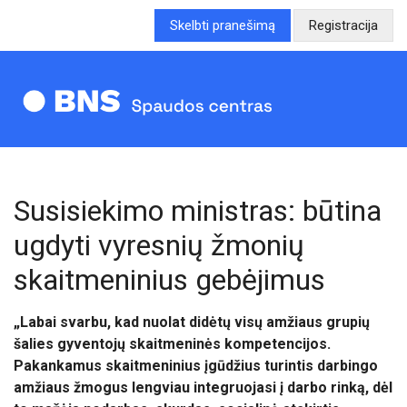
Skelbti pranešimą
Registracija
Susisiekimo ministras: būtina
ugdyti vyresnių žmonių
skaitmeninius gebėjimus
„Labai svarbu, kad nuolat didėtų visų amžiaus grupių
šalies gyventojų skaitmeninės kompetencijos.
Pakankamus skaitmeninius įgūdžius turintis darbingo
amžiaus žmogus lengviau integruojasi į darbo rinką, dėl