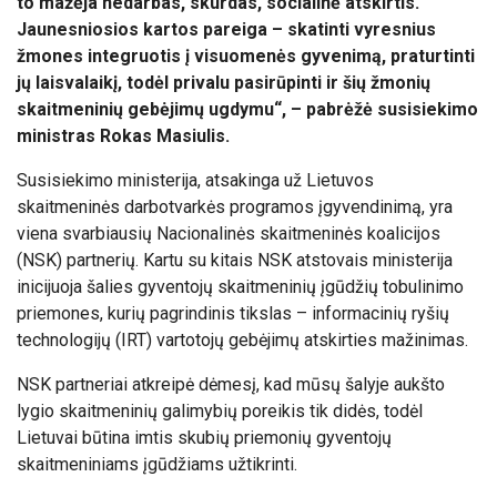
to mažėja nedarbas, skurdas, socialinė atskirtis.
Jaunesniosios kartos pareiga – skatinti vyresnius
žmones integruotis į visuomenės gyvenimą, praturtinti
jų laisvalaikį, todėl privalu pasirūpinti ir šių žmonių
skaitmeninių gebėjimų ugdymu“, – pabrėžė susisiekimo
ministras Rokas Masiulis.
Susisiekimo ministerija, atsakinga už Lietuvos
skaitmeninės darbotvarkės programos įgyvendinimą, yra
viena svarbiausių Nacionalinės skaitmeninės koalicijos
(NSK) partnerių. Kartu su kitais NSK atstovais ministerija
inicijuoja šalies gyventojų skaitmeninių įgūdžių tobulinimo
priemones, kurių pagrindinis tikslas – informacinių ryšių
technologijų (IRT) vartotojų gebėjimų atskirties mažinimas.
NSK partneriai atkreipė dėmesį, kad mūsų šalyje aukšto
lygio skaitmeninių galimybių poreikis tik didės, todėl
Lietuvai būtina imtis skubių priemonių gyventojų
skaitmeniniams įgūdžiams užtikrinti.