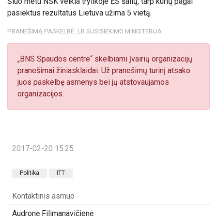
Šiuo metu NSK veikia trylikoje ES šalių, tarp kurių pagal
pasiektus rezultatus Lietuva užima 5 vietą.
PRANEŠIMĄ PASKELBĖ: LR SUSISIEKIMO MINISTERIJA
„BNS Spaudos centre“ skelbiami įvairių organizacijų
pranešimai žiniasklaidai. Už pranešimų turinį atsako
juos paskelbę asmenys bei jų atstovaujamos
organizacijos.
2017-02-20 15:25
Politika
ITT
Kontaktinis asmuo
Audronė Filimanavičienė