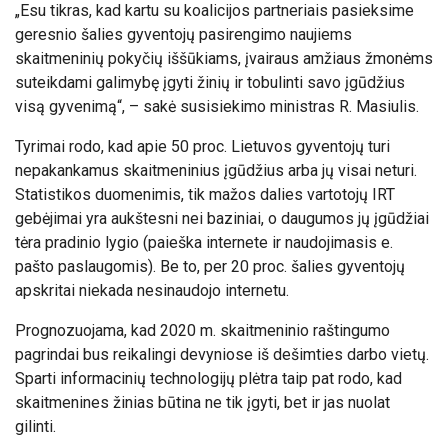
„Esu tikras, kad kartu su koalicijos partneriais pasieksime
geresnio šalies gyventojų pasirengimo naujiems
skaitmeninių pokyčių iššūkiams, įvairaus amžiaus žmonėms
suteikdami galimybę įgyti žinių ir tobulinti savo įgūdžius
visą gyvenimą“, – sakė susisiekimo ministras R. Masiulis.
Tyrimai rodo, kad apie 50 proc. Lietuvos gyventojų turi
nepakankamus skaitmeninius įgūdžius arba jų visai neturi.
Statistikos duomenimis, tik mažos dalies vartotojų IRT
gebėjimai yra aukštesni nei baziniai, o daugumos jų įgūdžiai
tėra pradinio lygio (paieška internete ir naudojimasis e.
pašto paslaugomis). Be to, per 20 proc. šalies gyventojų
apskritai niekada nesinaudojo internetu.
Prognozuojama, kad 2020 m. skaitmeninio raštingumo
pagrindai bus reikalingi devyniose iš dešimties darbo vietų.
Sparti informacinių technologijų plėtra taip pat rodo, kad
skaitmenines žinias būtina ne tik įgyti, bet ir jas nuolat
gilinti.