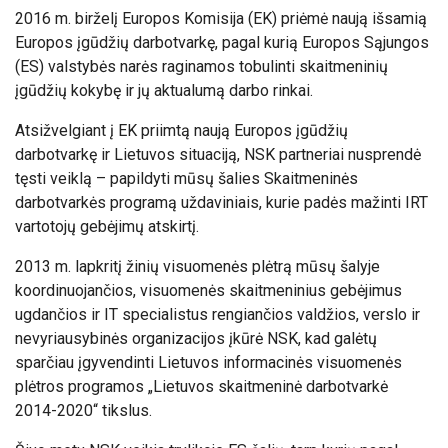
2016 m. birželį Europos Komisija (EK) priėmė naują išsamią
Europos įgūdžių darbotvarkę, pagal kurią Europos Sąjungos
(ES) valstybės narės raginamos tobulinti skaitmeninių
įgūdžių kokybę ir jų aktualumą darbo rinkai.
Atsižvelgiant į EK priimtą naują Europos įgūdžių
darbotvarkę ir Lietuvos situaciją, NSK partneriai nusprendė
tęsti veiklą – papildyti mūsų šalies Skaitmeninės
darbotvarkės programą uždaviniais, kurie padės mažinti IRT
vartotojų gebėjimų atskirtį.
2013 m. lapkritį žinių visuomenės plėtrą mūsų šalyje
koordinuojančios, visuomenės skaitmeninius gebėjimus
ugdančios ir IT specialistus rengiančios valdžios, verslo ir
nevyriausybinės organizacijos įkūrė NSK, kad galėtų
sparčiau įgyvendinti Lietuvos informacinės visuomenės
plėtros programos „Lietuvos skaitmeninė darbotvarkė
2014-2020“ tikslus.