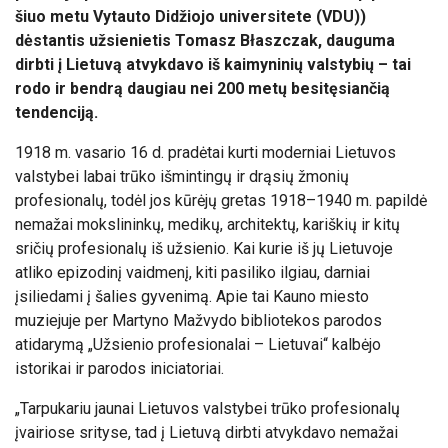
šiuo metu Vytauto Didžiojo universitete (VDU))
dėstantis užsienietis Tomasz Błaszczak, dauguma
dirbti į Lietuvą atvykdavo iš kaimyninių valstybių – tai
rodo ir bendrą daugiau nei 200 metų besitęsiančią
tendenciją.
1918 m. vasario 16 d. pradėtai kurti moderniai Lietuvos
valstybei labai trūko išmintingų ir drąsių žmonių
profesionalų, todėl jos kūrėjų gretas 1918–1940 m. papildė
nemažai mokslininkų, medikų, architektų, kariškių ir kitų
sričių profesionalų iš užsienio. Kai kurie iš jų Lietuvoje
atliko epizodinį vaidmenį, kiti pasiliko ilgiau, darniai
įsiliedami į šalies gyvenimą. Apie tai Kauno miesto
muziejuje per Martyno Mažvydo bibliotekos parodos
atidarymą „Užsienio profesionalai – Lietuvai“ kalbėjo
istorikai ir parodos iniciatoriai.
„Tarpukariu jaunai Lietuvos valstybei trūko profesionalų
įvairiose srityse, tad į Lietuvą dirbti atvykdavo nemažai