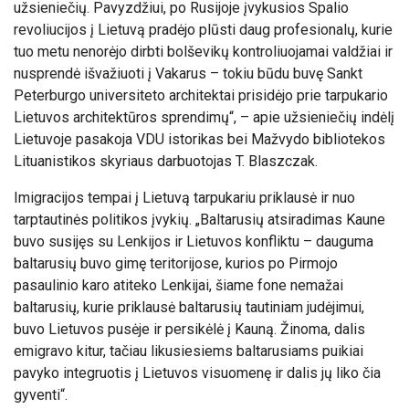
užsieniečių. Pavyzdžiui, po Rusijoje įvykusios Spalio
revoliucijos į Lietuvą pradėjo plūsti daug profesionalų, kurie
tuo metu nenorėjo dirbti bolševikų kontroliuojamai valdžiai ir
nusprendė išvažiuoti į Vakarus – tokiu būdu buvę Sankt
Peterburgo universiteto architektai prisidėjo prie tarpukario
Lietuvos architektūros sprendimų“, – apie užsieniečių indėlį
Lietuvoje pasakoja VDU istorikas bei Mažvydo bibliotekos
Lituanistikos skyriaus darbuotojas T. Blaszczak.
Imigracijos tempai į Lietuvą tarpukariu priklausė ir nuo
tarptautinės politikos įvykių. „Baltarusių atsiradimas Kaune
buvo susijęs su Lenkijos ir Lietuvos konfliktu – dauguma
baltarusių buvo gimę teritorijose, kurios po Pirmojo
pasaulinio karo atiteko Lenkijai, šiame fone nemažai
baltarusių, kurie priklausė baltarusių tautiniam judėjimui,
buvo Lietuvos pusėje ir persikėlė į Kauną. Žinoma, dalis
emigravo kitur, tačiau likusiesiems baltarusiams puikiai
pavyko integruotis į Lietuvos visuomenę ir dalis jų liko čia
gyventi“.