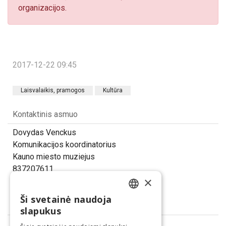
organizacijos.
2017-12-22 09:45
Laisvalaikis, pramogos
Kultūra
Kontaktinis asmuo
Dovydas Venckus
Komunikacijos koordinatorius
Kauno miesto muziejus
837207611
×
d.venckus@kaunomuziejus.lt
Ši svetainė naudoja
LITHUANIAN
Dalintis
slapukus
ENGLISH