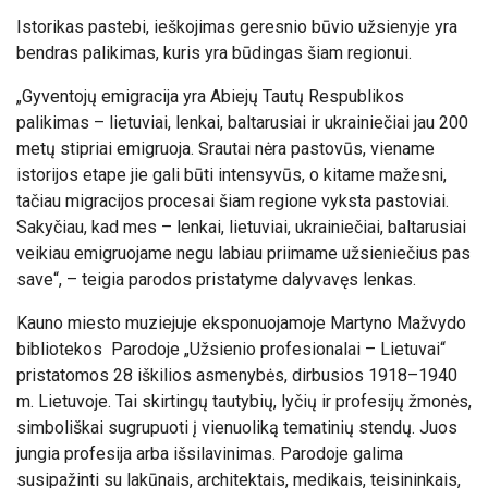
Istorikas pastebi, ieškojimas geresnio būvio užsienyje yra
bendras palikimas, kuris yra būdingas šiam regionui.
„Gyventojų emigracija yra Abiejų Tautų Respublikos
palikimas – lietuviai, lenkai, baltarusiai ir ukrainiečiai jau 200
metų stipriai emigruoja. Srautai nėra pastovūs, viename
istorijos etape jie gali būti intensyvūs, o kitame mažesni,
tačiau migracijos procesai šiam regione vyksta pastoviai.
Sakyčiau, kad mes – lenkai, lietuviai, ukrainiečiai, baltarusiai
veikiau emigruojame negu labiau priimame užsieniečius pas
save“, – teigia parodos pristatyme dalyvavęs lenkas.
Kauno miesto muziejuje eksponuojamoje Martyno Mažvydo
bibliotekos Parodoje „Užsienio profesionalai – Lietuvai“
pristatomos 28 iškilios asmenybės, dirbusios 1918–1940
m. Lietuvoje. Tai skirtingų tautybių, lyčių ir profesijų žmonės,
simboliškai sugrupuoti į vienuoliką tematinių stendų. Juos
jungia profesija arba išsilavinimas. Parodoje galima
susipažinti su lakūnais, architektais, medikais, teisininkais,