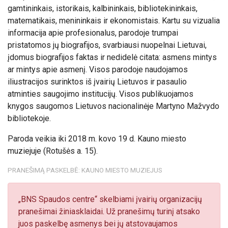
gamtininkais, istorikais, kalbininkais, bibliotekininkais,
matematikais, menininkais ir ekonomistais. Kartu su vizualia
informacija apie profesionalus, parodoje trumpai
pristatomos jų biografijos, svarbiausi nuopelnai Lietuvai,
įdomus biografijos faktas ir nedidelė citata: asmens mintys
ar mintys apie asmenį. Visos parodoje naudojamos
iliustracijos surinktos iš įvairių Lietuvos ir pasaulio
atminties saugojimo institucijų. Visos publikuojamos
knygos saugomos Lietuvos nacionalinėje Martyno Mažvydo
bibliotekoje.
Paroda veikia iki 2018 m. kovo 19 d. Kauno miesto
muziejuje (Rotušės a. 15).
PRANEŠIMĄ PASKELBĖ: KAUNO MIESTO MUZIEJUS
„BNS Spaudos centre“ skelbiami įvairių organizacijų
pranešimai žiniasklaidai. Už pranešimų turinį atsako
juos paskelbę asmenys bei jų atstovaujamos