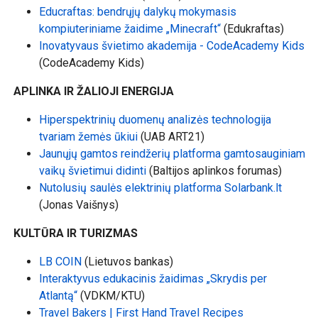
Educraftas: bendrųjų dalykų mokymasis
kompiuteriniame žaidime „Minecraft“
(Edukraftas)
Inovatyvaus švietimo akademija - CodeAcademy Kids
(CodeAcademy Kids)
APLINKA IR ŽALIOJI ENERGIJA
Hiperspektrinių duomenų analizės technologija
tvariam žemės ūkiui
(UAB ART21)
Jaunųjų gamtos reindžerių platforma gamtosauginiam
vaikų švietimui didinti
(Baltijos aplinkos forumas)
Nutolusių saulės elektrinių platforma Solarbank.lt
(Jonas Vaišnys)
KULTŪRA IR TURIZMAS
LB COIN
(Lietuvos bankas)
Interaktyvus edukacinis žaidimas „Skrydis per
Atlantą“
(VDKM/KTU)
Travel Bakers | First Hand Travel Recipes