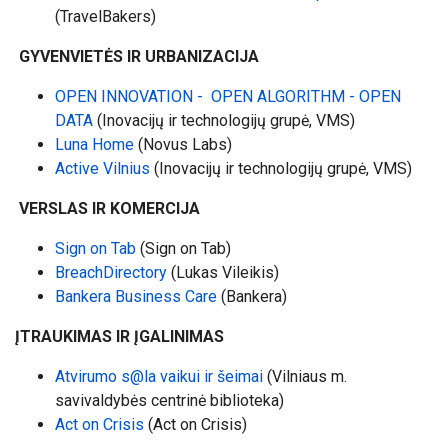
(TravelBakers)
GYVENVIETĖS IR URBANIZACIJA
OPEN INNOVATION - OPEN ALGORITHM - OPEN
DATA
(Inovacijų ir technologijų grupė, VMS)
Luna Home
(Novus Labs)
Active Vilnius
(Inovacijų ir technologijų grupė, VMS)
VERSLAS IR KOMERCIJA
Sign on Tab
(Sign on Tab)
BreachDirectory
(Lukas Vileikis)
Bankera Business Care
(Bankera)
ĮTRAUKIMAS IR ĮGALINIMAS
Atvirumo s@la vaikui ir šeimai
(Vilniaus m.
savivaldybės centrinė biblioteka)
Act on Crisis
(Act on Crisis)