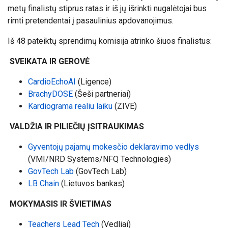
metų finalistų stiprus ratas ir iš jų išrinkti nugalėtojai bus
rimti pretendentai į pasaulinius apdovanojimus.
Iš 48 pateiktų sprendimų komisija atrinko šiuos finalistus:
SVEIKATA IR GEROVĖ
CardioEchoAI
(Ligence)
BrachyDOSE
(Šeši partneriai)
Kardiograma realiu laiku
(ZIVE)
VALDŽIA IR PILIEČIŲ ĮSITRAUKIMAS
Gyventojų pajamų mokesčio deklaravimo vedlys
(VMI/NRD Systems/NFQ Technologies)
GovTech Lab
(GovTech Lab)
LB Chain
(Lietuvos bankas)
MOKYMASIS IR ŠVIETIMAS
Teachers Lead Tech
(Vedliai)