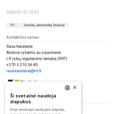
2020-07-27 12:37
ITT
Verslas, ekonomika, finansai
Kontaktinis asmuo
Rasa Karalienė
Atstovė ryšiams su visuomene
LR ryšių reguliavimo tarnyba (RRT)
+370 5 210 56 85
rasa.karaliene@rrt.lt
×
Ši svetainė naudoja
LITHUANIAN
Dalintis
slapukus
ENGLISH
Šioje svetainėje naudojami slapukai,