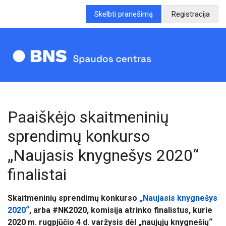
Skelbti pranešimą
Registracija
Paaiškėjo skaitmeninių
sprendimų konkurso
„Naujasis knygnešys 2020“
finalistai
Skaitmeninių sprendimų konkurso
„
Naujasis knygnešys
2020“
, arba #NK2020, k
omisija atrinko finalistus, kurie
2020
m. rugpjūčio
4 d. varžysis dėl „naujųjų knygnešių“