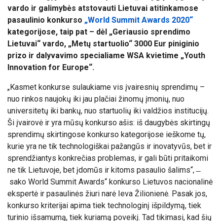
vardo ir galimybės atstovauti Lietuvai atitinkamose
pasaulinio konkurso
„World Summit Awards 2020“
kategorijose, taip pat – dėl „Geriausio sprendimo
Lietuvai“ vardo, „Metų startuolio“ 3000 Eur piniginio
prizo ir dalyvavimo specialiame WSA kvietime „Youth
Innovation for Europe“.
„Kasmet konkurse sulaukiame vis įvairesnių sprendimų –
nuo rinkos naujokų iki jau plačiai žinomų įmonių, nuo
universitetų iki bankų, nuo startuolių iki valdžios institucijų.
Ši įvairovė ir yra mūsų konkurso ašis: iš daugybės skirtingų
sprendimų skirtingose konkurso kategorijose ieškome tų,
kurie yra ne tik technologiškai pažangūs ir inovatyvūs, bet ir
sprendžiantys konkrečias problemas, ir gali būti pritaikomi
ne tik Lietuvoje, bet įdomūs ir kitoms pasaulio šalims“, ̶
sako World Summit Awards“ konkurso Lietuvos nacionalinė
ekspertė ir pasaulinės žiuri narė Ieva Žilionienė. Pasak jos,
konkurso kriterijai apima tiek technologinį išpildymą, tiek
turinio išsamumą, tiek kuriamą poveikį. Tad tikimasi, kad šių