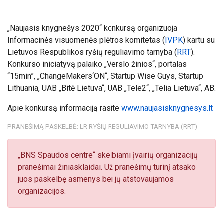
„Naujasis knygnešys 2020“ konkursą organizuoja
Informacinės visuomenės plėtros komitetas (
IVPK
) kartu su
Lietuvos Respublikos ryšių reguliavimo tarnyba (
RRT
).
Konkurso iniciatyvą palaiko „Verslo žinios“, portalas
“15min”, „ChangeMakers‘ON“, Startup Wise Guys, Startup
Lithuania, UAB „Bitė Lietuva“, UAB „Tele2“, „Telia Lietuva“, AB.
Apie konkursą informaciją rasite
www.naujasisknygnesys.lt
PRANEŠIMĄ PASKELBĖ: LR RYŠIŲ REGULIAVIMO TARNYBA (RRT)
„BNS Spaudos centre“ skelbiami įvairių organizacijų
pranešimai žiniasklaidai. Už pranešimų turinį atsako
juos paskelbę asmenys bei jų atstovaujamos
organizacijos.