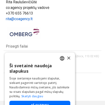
Rita Rauluševičiūtė
co:agency projektų vadovė
+370 655 76613
rita@coagency.lt
Prisegti failai
Būsto energinės klasės kuo jos skiriasi ir kokie pokyčiai laukia nuo 2021 m.
×
(docx, 113.02 KB)
Ši svetainė naudoja
LITHUANIAN
Dalintis
slapukus
ENGLISH
Šioje svetainėje naudojami slapukai,
siekiant pagerinti vartotojo patirtį.
Naudodamiesi mūsų svetaine, jūs sutinkate
su visais slapukais pagal mūsų slapukų
politiką.
Skaityti daugiau
Paslaugą teikia UAB "BNS".