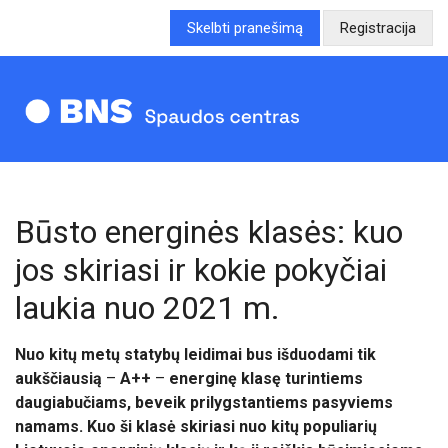
Skelbti pranešimą
Registracija
Būsto energinės klasės: kuo
jos skiriasi ir kokie pokyčiai
laukia nuo 2021 m.
Nuo kitų metų statybų leidimai bus išduodami tik
aukščiausią
–
A++
–
energinę klasę turintiems
daugiabučiams, beveik prilygstantiems pasyviems
namams. Kuo ši klasė skiriasi nuo kitų populiarių