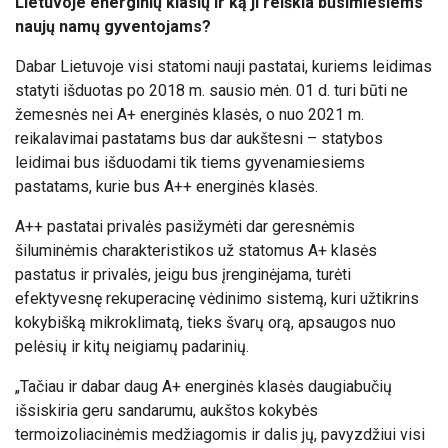
Lietuvoje energinių klasių ir ką ji reiškia būsimiesiems
naujų namų gyventojams?
Dabar Lietuvoje visi statomi nauji pastatai, kuriems leidimas
statyti išduotas po 2018 m. sausio mėn. 01 d. turi būti ne
žemesnės nei A+ energinės klasės, o nuo 2021 m.
reikalavimai pastatams bus dar aukštesni – statybos
leidimai bus išduodami tik tiems gyvenamiesiems
pastatams, kurie bus A++ energinės klasės.
A++ pastatai privalės pasižymėti dar geresnėmis
šiluminėmis charakteristikos už statomus A+ klasės
pastatus ir privalės, jeigu bus įrenginėjama, turėti
efektyvesnę rekuperacinę vėdinimo sistemą, kuri užtikrins
kokybišką mikroklimatą, tieks švarų orą, apsaugos nuo
pelėsių ir kitų neigiamų padarinių.
„Tačiau ir dabar daug A+ energinės klasės daugiabučių
išsiskiria geru sandarumu, aukštos kokybės
termoizoliacinėmis medžiagomis ir dalis jų, pavyzdžiui visi