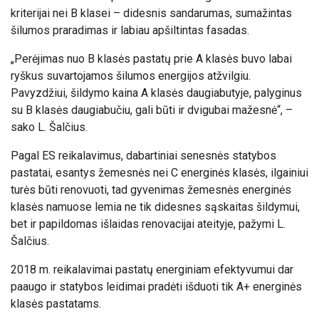
kriterijai nei B klasei – didesnis sandarumas, sumažintas
šilumos praradimas ir labiau apšiltintas fasadas.
„Perėjimas nuo B klasės pastatų prie A klasės buvo labai
ryškus suvartojamos šilumos energijos atžvilgiu.
Pavyzdžiui, šildymo kaina A klasės daugiabutyje, palyginus
su B klasės daugiabučiu, gali būti ir dvigubai mažesnė“, –
sako L. Šalčius.
Pagal ES reikalavimus, dabartiniai senesnės statybos
pastatai, esantys žemesnės nei C energinės klasės, ilgainiui
turės būti renovuoti, tad gyvenimas žemesnės energinės
klasės namuose lemia ne tik didesnes sąskaitas šildymui,
bet ir papildomas išlaidas renovacijai ateityje, pažymi L.
Šalčius.
2018 m. reikalavimai pastatų energiniam efektyvumui dar
paaugo ir statybos leidimai pradėti išduoti tik A+ energinės
klasės pastatams.