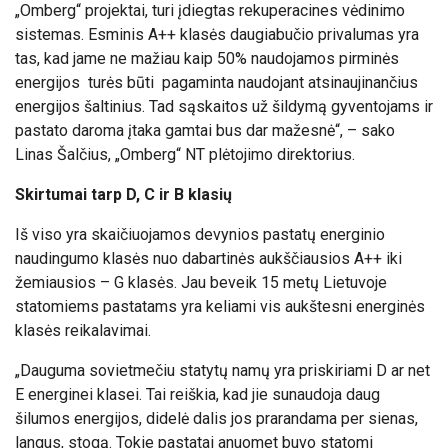
„Omberg“ projektai, turi įdiegtas rekuperacines vėdinimo
sistemas. Esminis A++ klasės daugiabučio privalumas yra
tas, kad jame ne mažiau kaip 50% naudojamos pirminės
energijos turės būti pagaminta naudojant atsinaujinančius
energijos šaltinius. Tad sąskaitos už šildymą gyventojams ir
pastato daroma įtaka gamtai bus dar mažesnė“, – sako
Linas Šalčius, „Omberg“ NT plėtojimo direktorius.
Skirtumai tarp D, C ir B klasių
Iš viso yra skaičiuojamos devynios pastatų energinio
naudingumo klasės nuo dabartinės aukščiausios A++ iki
žemiausios – G klasės. Jau beveik 15 metų Lietuvoje
statomiems pastatams yra keliami vis aukštesni energinės
klasės reikalavimai.
„Dauguma sovietmečiu statytų namų yra priskiriami D ar net
E energinei klasei. Tai reiškia, kad jie sunaudoja daug
šilumos energijos, didelė dalis jos prarandama per sienas,
langus, stogą. Tokie pastatai anuomet buvo statomi