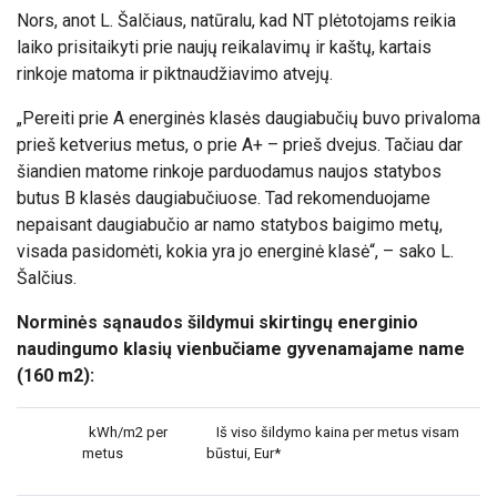
Nors, anot L. Šalčiaus, natūralu, kad NT plėtotojams reikia
laiko prisitaikyti prie naujų reikalavimų ir kaštų, kartais
rinkoje matoma ir piktnaudžiavimo atvejų.
„Pereiti prie A energinės klasės daugiabučių buvo privaloma
prieš ketverius metus, o prie A+ – prieš dvejus. Tačiau dar
šiandien matome rinkoje parduodamus naujos statybos
butus B klasės daugiabučiuose. Tad rekomenduojame
nepaisant daugiabučio ar namo statybos baigimo metų,
visada pasidomėti, kokia yra jo energinė klasė“, – sako L.
Šalčius.
Norminės sąnaudos šildymui skirtingų energinio
naudingumo klasių vienbučiame gyvenamajame name
(160 m2):
kWh/m2 per
Iš viso šildymo kaina per metus visam
metus
būstui, Eur*