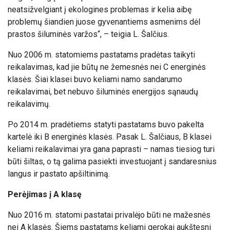
neatsižvelgiant į ekologines problemas ir kelia aibę
problemų šiandien juose gyvenantiems asmenims dėl
prastos šiluminės varžos“, – teigia L. Šalčius.
Nuo 2006 m. statomiems pastatams pradėtas taikyti
reikalavimas, kad jie būtų ne žemesnės nei C energinės
klasės. Šiai klasei buvo keliami namo sandarumo
reikalavimai, bet nebuvo šiluminės energijos sąnaudų
reikalavimų.
Po 2014 m. pradėtiems statyti pastatams buvo pakelta
kartelė iki B energinės klasės. Pasak L. Šalčiaus, B klasei
keliami reikalavimai yra gana paprasti – namas tiesiog turi
būti šiltas, o tą galima pasiekti investuojant į sandaresnius
langus ir pastato apšiltinimą.
Perėjimas į A klasę
Nuo 2016 m. statomi pastatai privalėjo būti ne mažesnės
nei A klasės. Šiems pastatams keliami gerokai aukštesni