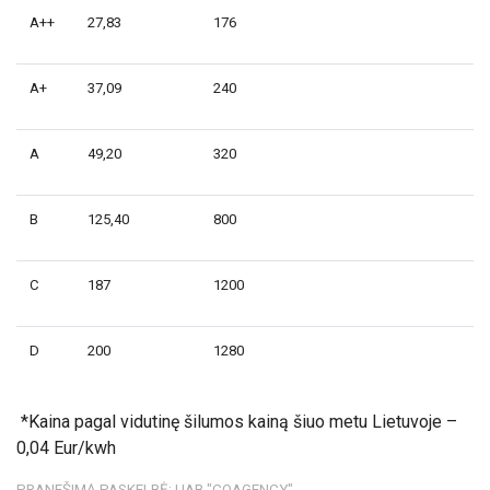
A++
27,83
176
A+
37,09
240
A
49,20
320
B
125,40
800
C
187
1200
D
200
1280
*Kaina pagal vidutinę šilumos kainą šiuo metu Lietuvoje –
0,04 Eur/kwh
PRANEŠIMĄ PASKELBĖ: UAB "COAGENCY"