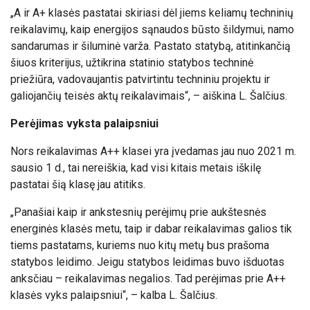
„A ir A+ klasės pastatai skiriasi dėl jiems keliamų techninių
reikalavimų, kaip energijos sąnaudos būsto šildymui, namo
sandarumas ir šiluminė varža. Pastato statybą, atitinkančią
šiuos kriterijus, užtikrina statinio statybos techninė
priežiūra, vadovaujantis patvirtintu techniniu projektu ir
galiojančių teisės aktų reikalavimais“, – aiškina L. Šalčius.
Perėjimas vyksta palaipsniui
Nors reikalavimas A++ klasei yra įvedamas jau nuo 2021 m.
sausio 1 d., tai nereiškia, kad visi kitais metais iškilę
pastatai šią klasę jau atitiks.
„Panašiai kaip ir ankstesnių perėjimų prie aukštesnės
energinės klasės metu, taip ir dabar reikalavimas galios tik
tiems pastatams, kuriems nuo kitų metų bus prašoma
statybos leidimo. Jeigu statybos leidimas buvo išduotas
anksčiau – reikalavimas negalios. Tad perėjimas prie A++
klasės vyks palaipsniui“, – kalba L. Šalčius.