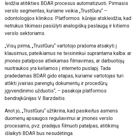
leidžia atitikties BDAR procesus automatizuoti. Pirmasis
verslo segmentas, kuriame veikia „TrustGuru“ –
odontologijos klinikos. Platformos kūrėjai atskleidžia, kad
netrukus tikimasi pasiūlyti analogišką paslaugą ir kitiems
verslo sektoriams.
„Visų pirma, „TrustGuru“ vartotojo prašoma atsakyti į
klausimus, pateikiamus ne teisininkui suprantama kalba: ar
įmonės patalpose atliekamas filmavimas, ar darbuotojų
nuotraukos yra keliamos į interneto puslapį. Tada
pradedamas BDAR gido etapas, kuriame vartotojas turi
atlikti įvairias parengtų dokumentų ir procedūrų
įgyvendinimo užduotis“, – pasakoja platformos
bendraįkūrėjas V. Barzdaitis.
Anot jo, „TrustGuru“ užtikrina, kad pasikeitus asmens
duomenų apsaugos reguliavimui ar įmonės verslo
procesams, pvz. pradėjus filmuoti patalpas, atitikimą
išlaikyti BDAR bus nesudėtinga.