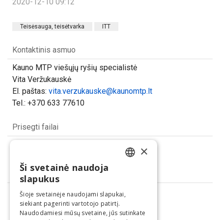
2020-12-10 09:12
Teisėsauga, teisėtvarka
ITT
Kontaktinis asmuo
Kauno MTP viešųjų ryšių specialistė
Vita Veržukauskė
El. paštas:
vita.verzukauske@kaunomtp.lt
Tel.: +370 633 77610
Prisegti failai
Darbas biure
×
(jpeg, 60.10 KB)
Ši svetainė naudoja
LITHUANIAN
Dalintis
slapukus
ENGLISH
Šioje svetainėje naudojami slapukai,
siekiant pagerinti vartotojo patirtį.
Naudodamiesi mūsų svetaine, jūs sutinkate