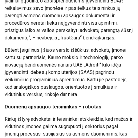
įkainiai gąsdina, o apsisprendusiems įgyvendinti BDAR
reikalavimus savo įmonėse ir pasitelkus teisininkus jų
parengti asmens duomenų apsaugos dokumentai ir
procedūros neretai lieka neįgyvendinti visa apimtimi,
pristigus laiko ar valios perskaityti advokatų parengtą šūsnį
dokumentų“, – neabejoja „TrustGuru“ bendraįkūrėjas.
Būtent įsigilinus į šiuos verslo iššūkius, advokatų įmonei
kartu su partneriais, Kauno mokslo ir technologijų parko
inovacijų bendruomenės nariais UAB „Adroiti“ kilo idėja
įgyvendinti debesų kompiuterijos (SAAS) pagrindu
veikiančius programinius sprendimus. Kartu jie pastebėjo,
kad analogiškos paslaugos, orientuotos į smulkius ir
vidutinius verslus, rinkoje dar nėra.
Duomenų apsaugos teisininkas – robotas
Rinką ištyrę advokatai ir teisininkai atskleidžia, kad mažas ir
vidutines įmones galima sugrupuoti į sektorius pagal
įmonių procesus, susijusius su asmens duomenimis, kas