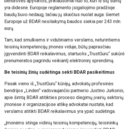
bendrovės apyvartos, priklausomai nuo to, kuri iš šių sumų
yra didesnė. Europoje reglamento įsigaliojimo pradžioje
baudų buvo nedaug, tačiau jų skaičius nuolat auga: šiemet
Europoje už BDAR nesilaikymą baudos siekia per 243 mln.
eurų.
Tam, kad smulkiems ir vidutiniams verslams, neturintiems
teisinių kompetencijų įmonės viduje, būtų paprasčiau
įgyvendinti BDAR reikalavimus, startuolis „TrustGuru“ sukūrė
prenumeratos pagrindu veikiantį elektroninį sprendimą.
Be teisinių žinių sudėtinga sekti BDAR pasikeitimus
Pasak vieno iš „TrustGuru“ kūrėjų, advokatų profesinės
bendrijos „Linden“ vadovaujančio partnerio Justino Jurkonio,
apie šimtą BDAR atitikties proceso diegimų įvairių sektorių
įmonėse ir organizacijose atlikę advokatai nustatė, kad
verslams atitikti BDAR reikalavimus yra ypač sudėtinga.
„Įmonėms stinga vidinių teisinių kompetencijų, teisininkų