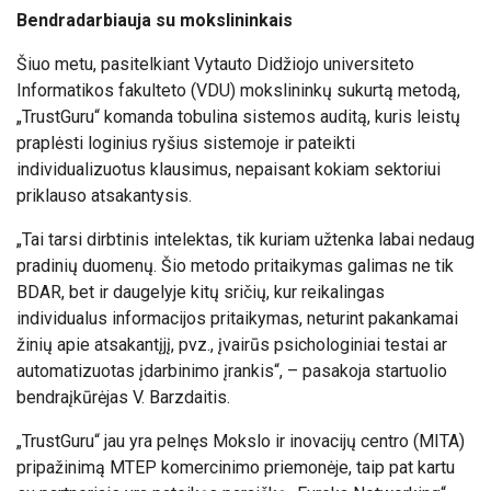
Bendradarbiauja su mokslininkais
Šiuo metu, pasitelkiant Vytauto Didžiojo universiteto
Informatikos fakulteto (VDU) mokslininkų sukurtą metodą,
„TrustGuru“ komanda tobulina sistemos auditą, kuris leistų
praplėsti loginius ryšius sistemoje ir pateikti
individualizuotus klausimus, nepaisant kokiam sektoriui
priklauso atsakantysis.
„Tai tarsi dirbtinis intelektas, tik kuriam užtenka labai nedaug
pradinių duomenų. Šio metodo pritaikymas galimas ne tik
BDAR, bet ir daugelyje kitų sričių, kur reikalingas
individualus informacijos pritaikymas, neturint pakankamai
žinių apie atsakantįjį, pvz., įvairūs psichologiniai testai ar
automatizuotas įdarbinimo įrankis“, – pasakoja startuolio
bendraįkūrėjas V. Barzdaitis.
„TrustGuru“ jau yra pelnęs Mokslo ir inovacijų centro (MITA)
pripažinimą MTEP komercinimo priemonėje, taip pat kartu