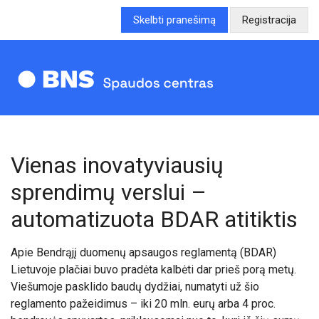
Skelbti pranešimą
Registracija
Vienas inovatyviausių
sprendimų verslui –
automatizuota BDAR atitiktis
Apie Bendrąjį duomenų apsaugos reglamentą (BDAR)
Lietuvoje plačiai buvo pradėta kalbėti dar prieš porą metų.
Viešumoje pasklido baudų dydžiai, numatyti už šio
reglamento pažeidimus – iki 20 mln. eurų arba 4 proc.