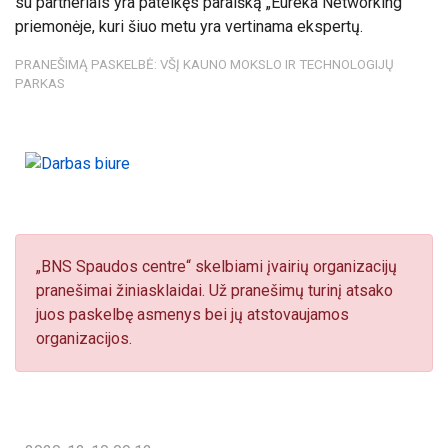
su partneriais yra pateikęs paraišką „Eureka Networking“
priemonėje, kuri šiuo metu yra vertinama ekspertų.
PRANEŠIMĄ PASKELBĖ: VŠĮ KAUNO MOKSLO IR TECHNOLOGIJŲ
PARKAS
„BNS Spaudos centre“ skelbiami įvairių organizacijų
pranešimai žiniasklaidai. Už pranešimų turinį atsako
juos paskelbę asmenys bei jų atstovaujamos
organizacijos.