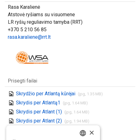
Rasa Karalienė
Atstovė ryšiams su visuomene
LR ryšių reguliavimo tarnyba (RRT)
+370 5 210 56 85
rasa.karaliene@rrt.lt
Prisegti failai
Skrydžio per Atlantą kūrėjai
(jpg, 1.35 MB)
Skrydis per Atlantą1
(jpg, 1.64 MB)
Skrydis per Atlant (1)
(jpg, 1.64 MB)
Skrydis per Atlant (2)
(jpg, 1.94 MB)
Parsisiųsti visus
×
(.zip)