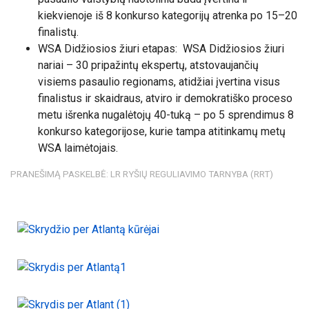
kiekvienoje iš 8 konkurso kategorijų atrenka po 15–20
finalistų.
WSA Didžiosios žiuri etapas: WSA Didžiosios žiuri
nariai – 30 pripažintų ekspertų, atstovaujančių
visiems pasaulio regionams, atidžiai įvertina visus
finalistus ir skaidraus, atviro ir demokratiško proceso
metu išrenka nugalėtojų 40-tuką – po 5 sprendimus 8
konkurso kategorijose, kurie tampa atitinkamų metų
WSA laimėtojais.
PRANEŠIMĄ PASKELBĖ: LR RYŠIŲ REGULIAVIMO TARNYBA (RRT)