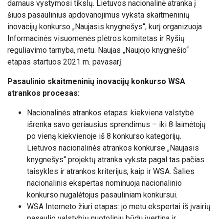
darnaus vystymosi tikslų. Lietuvos nacionalinė atranka į
šiuos pasaulinius apdovanojimus vyksta skaitmeninių
inovacijų konkurso „Naujasis knygnešys“, kurį organizuoja
Informacinės visuomenės plėtros komitetas ir Ryšių
reguliavimo tarnyba, metu. Naujas „Naujojo knygnešio“
etapas startuos 2021 m. pavasarį.
Pasaulinio skaitmeninių inovacijų konkurso WSA
atrankos procesas:
Nacionalinės atrankos etapas: kiekviena valstybė
išrenka savo geriausius sprendimus – iki 8 laimėtojų
po vieną kiekvienoje iš 8 konkurso kategorijų.
Lietuvos nacionalinės atrankos konkurse „Naujasis
knygnešys“ projektų atranka vyksta pagal tas pačias
taisykles ir atrankos kriterijus, kaip ir WSA. Šalies
nacionalinis ekspertas nominuoja nacionalinio
konkurso nugalėtojus pasauliniam konkursui.
WSA Interneto žiuri etapas: jo metu ekspertai iš įvairių
pasaulio valstybių nuotoliniu būdu įvertina ir