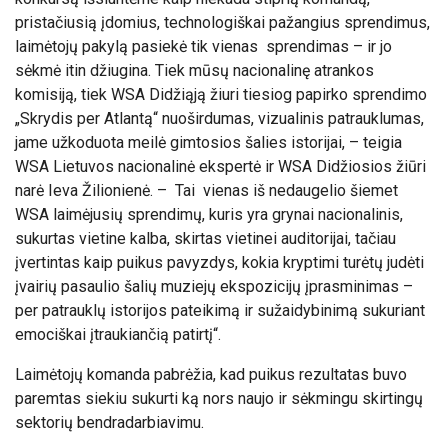
pristačiusią įdomius, technologiškai pažangius sprendimus,
laimėtojų pakylą pasiekė tik vienas sprendimas – ir jo
sėkmė itin džiugina. Tiek mūsų nacionalinę atrankos
komisiją, tiek WSA Didžiąją žiuri tiesiog papirko sprendimo
„Skrydis per Atlantą“ nuoširdumas, vizualinis patrauklumas,
jame užkoduota meilė gimtosios šalies istorijai, – teigia
WSA Lietuvos nacionalinė ekspertė ir WSA Didžiosios žiūri
narė Ieva Žilionienė. – Tai vienas iš nedaugelio šiemet
WSA laimėjusių sprendimų, kuris yra grynai nacionalinis,
sukurtas vietine kalba, skirtas vietinei auditorijai, tačiau
įvertintas kaip puikus pavyzdys, kokia kryptimi turėtų judėti
įvairių pasaulio šalių muziejų ekspozicijų įprasminimas –
per patrauklų istorijos pateikimą ir sužaidybinimą sukuriant
emociškai įtraukiančią patirtį“.
Laimėtojų komanda pabrėžia, kad puikus rezultatas buvo
paremtas siekiu sukurti ką nors naujo ir sėkmingu skirtingų
sektorių bendradarbiavimu.