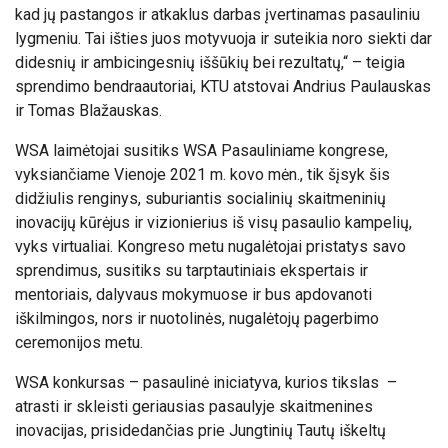
kad jų pastangos ir atkaklus darbas įvertinamas pasauliniu
lygmeniu. Tai išties juos motyvuoja ir suteikia noro siekti dar
didesnių ir ambicingesnių iššūkių bei rezultatų,“ – teigia
sprendimo bendraautoriai, KTU atstovai Andrius Paulauskas
ir Tomas Blažauskas.
WSA laimėtojai susitiks WSA Pasauliniame kongrese,
vyksiančiame Vienoje 2021 m. kovo mėn., tik šįsyk šis
didžiulis renginys, suburiantis socialinių skaitmeninių
inovacijų kūrėjus ir vizionierius iš visų pasaulio kampelių,
vyks virtualiai. Kongreso metu nugalėtojai pristatys savo
sprendimus, susitiks su tarptautiniais ekspertais ir
mentoriais, dalyvaus mokymuose ir bus apdovanoti
iškilmingos, nors ir nuotolinės, nugalėtojų pagerbimo
ceremonijos metu.
WSA konkursas – pasaulinė iniciatyva, kurios tikslas –
atrasti ir skleisti geriausias pasaulyje skaitmenines
inovacijas, prisidedančias prie Jungtinių Tautų iškeltų