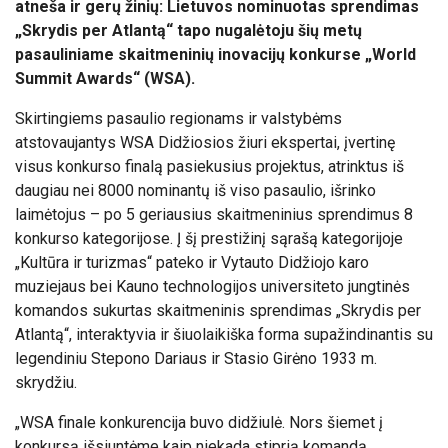
atneša ir gerų žinių: Lietuvos nominuotas sprendimas
„Skrydis per Atlantą“ tapo nugalėtoju šių metų
pasauliniame skaitmeninių inovacijų konkurse „World
Summit Awards“ (WSA).
Skirtingiems pasaulio regionams ir valstybėms
atstovaujantys WSA Didžiosios žiuri ekspertai, įvertinę
visus konkurso finalą pasiekusius projektus, atrinktus iš
daugiau nei 8000 nominantų iš viso pasaulio, išrinko
laimėtojus – po 5 geriausius skaitmeninius sprendimus 8
konkurso kategorijose. Į šį prestižinį sąrašą kategorijoje
„Kultūra ir turizmas“ pateko ir Vytauto Didžiojo karo
muziejaus bei Kauno technologijos universiteto jungtinės
komandos sukurtas skaitmeninis sprendimas „Skrydis per
Atlantą“, interaktyvia ir šiuolaikiška forma supažindinantis su
legendiniu Stepono Dariaus ir Stasio Girėno 1933 m.
skrydžiu.
„WSA finale konkurencija buvo didžiulė. Nors šiemet į
konkursą išsiuntėme kaip niekada stiprią komandą,