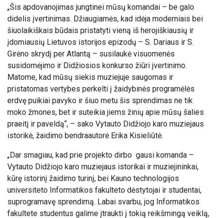
„Šis apdovanojimas jungtinei mūsų komandai – be galo
didelis įvertinimas. Džiaugiamės, kad idėja moderniais bei
šiuolaikiškais būdais pristatyti vieną iš herojiškiausių ir
įdomiausių Lietuvos istorijos epizodų – S. Dariaus ir S.
Girėno skrydį per Atlantą – susilaukė visuomenės
susidomėjimo ir Didžiosios konkurso žiūri įvertinimo.
Matome, kad mūsų siekis muziejuje saugomas ir
pristatomas vertybes perkelti į žaidybinės programėlės
erdvę puikiai pavyko ir šiuo metu šis sprendimas ne tik
moko žmones, bet ir suteikia jiems žinių apie mūsų šalies
praeitį ir paveldą“, – sako Vytauto Didžiojo karo muziejaus
istorikė, žaidimo bendraautorė Erika Kisieliūtė.
„Dar smagiau, kad prie projekto dirbo gausi komanda –
Vytauto Didžiojo karo muziejaus istorikai ir muziejininkai,
kūrę istorinį žaidimo turinį, bei Kauno technologijos
universiteto Informatikos fakulteto dėstytojai ir studentai,
suprogramavę sprendimą. Labai svarbu, jog Informatikos
fakultete studentus galime įtraukti į tokią reikšmingą veiklą,