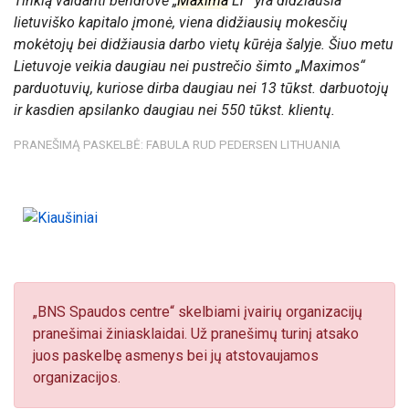
Tinklą valdanti bendrovė „
Maxima
LT“ yra didžiausia
lietuviško kapitalo įmonė, viena didžiausių mokesčių
mokėtojų bei didžiausia darbo vietų kūrėja šalyje. Šiuo metu
Lietuvoje veikia daugiau nei pustrečio šimto „Maximos“
parduotuvių, kuriose dirba daugiau nei 13 tūkst. darbuotojų
ir kasdien apsilanko daugiau nei 550 tūkst. klientų.
PRANEŠIMĄ PASKELBĖ: FABULA RUD PEDERSEN LITHUANIA
„BNS Spaudos centre“ skelbiami įvairių organizacijų
pranešimai žiniasklaidai. Už pranešimų turinį atsako
juos paskelbę asmenys bei jų atstovaujamos
organizacijos.