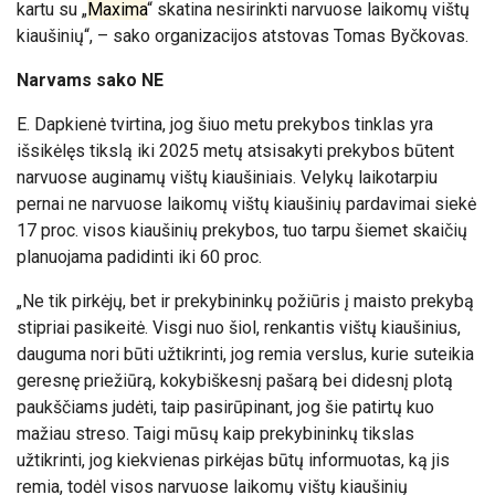
kartu su „
Maxima
“ skatina nesirinkti narvuose laikomų vištų
kiaušinių“, – sako organizacijos atstovas Tomas Byčkovas.
Narvams sako NE
E. Dapkienė tvirtina, jog šiuo metu prekybos tinklas yra
išsikėlęs tikslą iki 2025 metų atsisakyti prekybos būtent
narvuose auginamų vištų kiaušiniais. Velykų laikotarpiu
pernai ne narvuose laikomų vištų kiaušinių pardavimai siekė
17 proc. visos kiaušinių prekybos, tuo tarpu šiemet skaičių
planuojama padidinti iki 60 proc.
„Ne tik pirkėjų, bet ir prekybininkų požiūris į maisto prekybą
stipriai pasikeitė. Visgi nuo šiol, renkantis vištų kiaušinius,
dauguma nori būti užtikrinti, jog remia verslus, kurie suteikia
geresnę priežiūrą, kokybiškesnį pašarą bei didesnį plotą
paukščiams judėti, taip pasirūpinant, jog šie patirtų kuo
mažiau streso. Taigi mūsų kaip prekybininkų tikslas
užtikrinti, jog kiekvienas pirkėjas būtų informuotas, ką jis
remia, todėl visos narvuose laikomų vištų kiaušinių