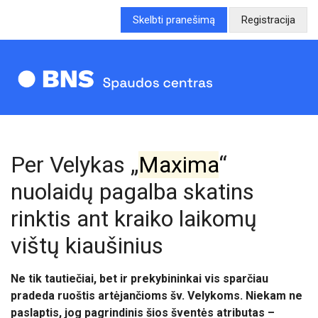
Skelbti pranešimą
Registracija
Per Velykas „
Maxima
“
nuolaidų pagalba skatins
rinktis ant kraiko laikomų
vištų kiaušinius
Ne tik tautiečiai, bet ir prekybininkai vis sparčiau
pradeda ruoštis artėjančioms šv. Velykoms. Niekam ne
paslaptis, jog pagrindinis šios šventės atributas –