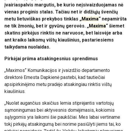
įvairiaspalvis margutis, be kurio neįsivaizduojamas nė
vienas proginis stalas. Tačiau net ir didžiųjų švenčių
metu lietuviškas prekybos tinklas „
Maxima
“ nepamiršta
ne tik žmonių, bet ir gyvūnų gerovės. „
Maxima
“ šiemet
skatins pirkėjus rinktis ne narvuose, bet laisvėje arba
ant kraiko laikomų vištų kiaušinius, pastariesiems
taikydama nuolaidas.
Pirkėjai priima atsakingesnius sprendimus
„Maximos“ Komunikacijos ir įvaizdžio departamento
direktorė Ernesta Dapkienė pastebi, kad tautiečiai
apsipirkinėjimo metu pradėjo atsakingiau rinktis vištų
kiaušinius.
„Nuolat augančius skaičius lemia stiprėjantis vartotojų
sąmoningumas bei aktyvesnis domėjimasis, kokiomis
sąlygomis yra laikomi šie paukščiai. Mes labai vertiname
tokį pirkėjų atsakingumą bei norime pasiūlyti jiems tai, ko