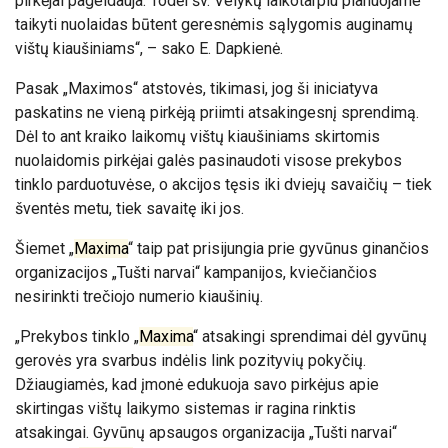
pirkėjai pageidauja. Todėl šv. Velykų laikotarpiu planuojame
taikyti nuolaidas būtent geresnėmis sąlygomis auginamų
vištų kiaušiniams“, – sako E. Dapkienė.
Pasak „Maximos“ atstovės, tikimasi, jog ši iniciatyva
paskatins ne vieną pirkėją priimti atsakingesnį sprendimą.
Dėl to ant kraiko laikomų vištų kiaušiniams skirtomis
nuolaidomis pirkėjai galės pasinaudoti visose prekybos
tinklo parduotuvėse, o akcijos tęsis iki dviejų savaičių – tiek
šventės metu, tiek savaitę iki jos.
Šiemet „
Maxima
“ taip pat prisijungia prie gyvūnus ginančios
organizacijos „Tušti narvai“ kampanijos, kviečiančios
nesirinkti trečiojo numerio kiaušinių.
„Prekybos tinklo „
Maxima
“ atsakingi sprendimai dėl gyvūnų
gerovės yra svarbus indėlis link pozityvių pokyčių.
Džiaugiamės, kad įmonė edukuoja savo pirkėjus apie
skirtingas vištų laikymo sistemas ir ragina rinktis
atsakingai. Gyvūnų apsaugos organizacija „Tušti narvai“