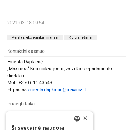
2021-03-18 09:54
Verslas, ekonomika, finansai
Kiti pranešimai
Kontaktinis asmuo
Ernesta Dapkienė
„Maximos“ Komunikacijos ir įvaizdžio departamento
direktorė
Mob. +370 611 43548
El. paštas
ernesta.dapkiene@maxima.lt
Prisegti failai
Kiaušiniai
×
(jpg, 919.88 KB)
Ši svetainė naudoja
LITHUANIAN