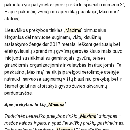
pakuotės yra pažymėtos joms priskirtu specialiu numeriu 3“,
– apie pakuočių žymėjimo specifiką pasakoja „Maximos“
atstovė.
Lietuviškos prekybos tinklas „
Maxima
“ pirmuosius
žingsnius dėl narvuose auginamų vištų kiaušinių
atsisakymo žengė dar 2017 metais. Ieškant geriausių bei
efektyviausių sprendimų gyvūnų gerovės klausimais buvo
inicijuoti susitikimai su gamintojais, gyvūnų teises
ginančiomis organizacijomis ir valstybės institucijomis. Tai
paskatino „Maximą“ ne tik įsipareigoti netolimoje ateityje
nutraukti narvuose auginamų vištų kiaušinių prekybą, bet ir
šiemet galutinai atsisakyti gyvos žuvies akvariumų
parduotuvėse.
Apie prekybos tinklą „
Maxima
“
Tradicinės lietuviško prekybos tinklo „
Maxima
“ stiprybės –
mažos kainos ir platus, ypač lietuviškų prekių, pasirinkimas.