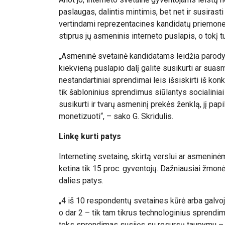
paslaugas, dalintis mintimis, bet net ir susiras
vertindami reprezentacines kandidatų priemones,
stiprus jų asmeninis interneto puslapis, o tokį t
„Asmeninė svetainė kandidatams leidžia parodyt
kiekvieną puslapio dalį galite susikurti ar suasme
nestandartiniai sprendimai leis išsiskirti iš ko
tik šabloninius sprendimus siūlantys socialiniai t
susikurti ir tvarų asmeninį prekės ženklą, jį pa
monetizuoti“, – sako G. Skridulis.
Linkę kurti patys
Internetinę svetainę, skirtą verslui ar asmeninė
ketina tik 15 proc. gyventojų. Dažniausiai žmonės
dalies patys.
„4 iš 10 respondentų svetaines kūrė arba galvoj
o dar 2 – tik tam tikrus technologinius sprendi
toks sprendimas susijęs su resursų taupymu – v