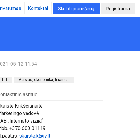
rivatumas
Kontaktai
Skelbti pranešimą
Registracija
021-05-12 11:54
ITT
Verslas, ekonomika, finansai
ontaktinis asmuo
kaistė Krikščiūnaitė
arketingo vadovė
AB „Interneto vizija“
ob. +370 603 01119
l.paštas:
skaiste.k@iv.lt