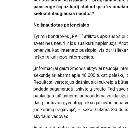
pasirengę šią užduotį atiduoti profesionalams
siekiant daugiausia naudos?
Neišnaudotas potencialas
Tyrimų bendrovės „RAIT“ atliktos apklausos du
svetainės neturi ir jos susikurti neplanuoja. Anot
omenyje, kad interneto puslapiai vis dar išlieka 
ieško reikalingos informacijos.
„Informacijai gauti žmonės aktyviai naudoja int
sekundę atliekama apie 40 000 tūkst. paieškų, o 
Rezultatai vartotojus dažniausiai nukreipia būten
padeda sugeneruoti lankytojų srauto. Tad savo pu
paslaugas siūlantiems ar papildoma veikla užsi
daug Lietuvos gyventojų tokia galimybe nepasina
jos kūrimą negalvoja“, – sako Gintaras Skridulis
skyriaus vadovas.
Anot jo, interneto svetainė gyventojams leistų n