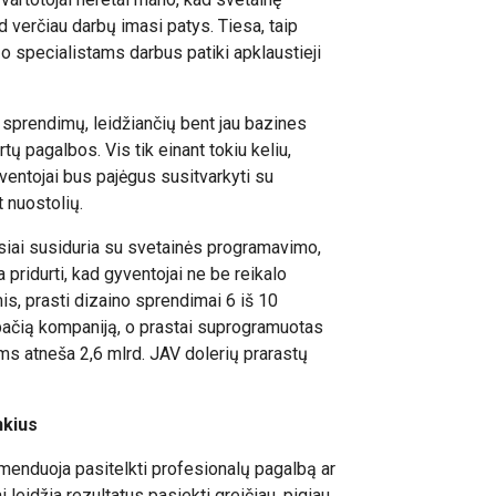
d verčiau darbų imasi patys. Tiesa, taip
o specialistams darbus patiki apklaustieji
 sprendimų, leidžiančių bent jau bazines
ų pagalbos. Vis tik einant tokiu keliu,
ventojai bus pajėgus susitvarkyti su
t nuostolių.
siai susiduria su svetainės programavimo,
a pridurti, kad gyventojai ne be reikalo
s, prasti dizaino sprendimai 6 iš 10
ačią kompaniją, o prastai suprogramuotas
oms atneša 2,6 mlrd. JAV dolerių prarastų
nkius
omenduoja pasitelkti profesionalų pagalbą ar
i leidžia rezultatus pasiekti greičiau, pigiau