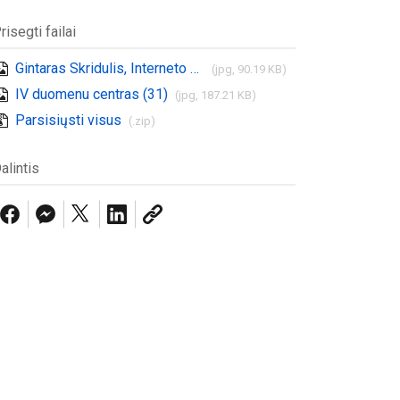
risegti failai
Gintaras Skridulis, Interneto vizijos klientu aptarnavimo skyriaus vadovas
(jpg, 90.19 KB)
IV duomenu centras (31)
(jpg, 187.21 KB)
Parsisiųsti visus
(.zip)
alintis