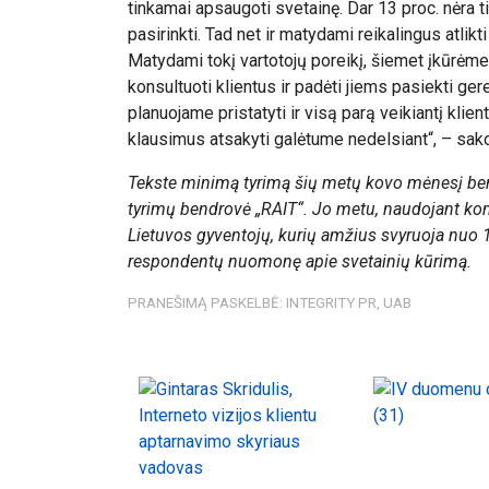
tinkamai apsaugoti svetainę. Dar 13 proc. nėra ti
pasirinkti. Tad net ir matydami reikalingus atlik
Matydami tokį vartotojų poreikį, šiemet įkūrėme ir
konsultuoti klientus ir padėti jiems pasiekti ge
planuojame pristatyti ir visą parą veikiantį klie
klausimus atsakyti galėtume nedelsiant“, – sako 
Tekste minimą tyrimą šių metų kovo mėnesį bendr
tyrimų bendrovė „RAIT“. Jo metu, naudojant k
Lietuvos gyventojų, kurių amžius svyruoja nuo 18
respondentų nuomonę apie svetainių kūrimą.
PRANEŠIMĄ PASKELBĖ: INTEGRITY PR, UAB