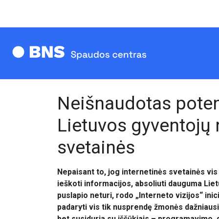
Neišnaudotas potenc
Lietuvos gyventojų 
svetainės
Nepaisant to, jog internetinės svetainės vis 
ieškoti informacijos, absoliuti dauguma Li
puslapio neturi, rodo „Interneto vizijos“ ini
padaryti vis tik nusprendę žmonės dažniausi
bet susiduria su iššūkiais – programavimo, d