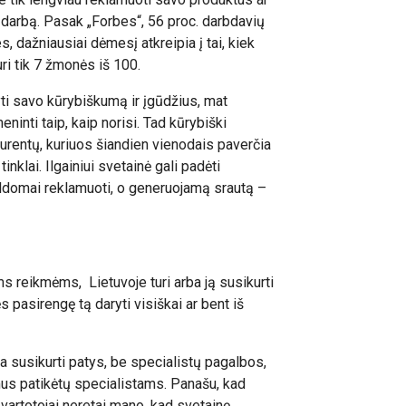
ti darbą. Pasak „Forbes“, 56 proc. darbdavių
 dažniausiai dėmesį atkreipia į tai, kiek
uri tik 7 žmonės iš 100.
i savo kūrybiškumą ir įgūdžius, mat
ninti taip, kaip norisi. Tad kūrybiški
nkurentų, kuriuos šiandien vienodais paverčia
inklai. Ilgainiui svetainė gali padėti
pildomai reklamuoti, o generuojamą srautą –
ms reikmėms, Lietuvoje turi arba ją susikurti
 pasirengę tą daryti visiškai ar bent iš
a susikurti patys, be specialistų pagalbos,
mus patikėtų specialistams. Panašu, kad
artotojai neretai mano, kad svetainę