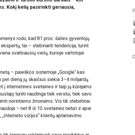
. Kokį kelią pasirinkti geriausia,
P
omenys rodo, kad 81 proc. šalies gyventojų
 ekspertų, tai – stebinanti tendencija, turint
viena svarbiausių vietų, kurioje vartotojai
D
ernetą – paieškos sistemoje „Google“ kas
per dieną jų skaičius siekia 3–4 milijardų.
t į internetines svetaines ir taip jų kūrėjams
slapį turėti naudinga tiek verslui, tiek savo
imti norintiems žmonėms. Vis tik stebėtinai
udoja – net 8 iš 10 svetainės neturi ir apie
, „Interneto vizijos“ klientų aptarnavimo
e tik lengviau reklamuoti savo produktus ar