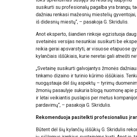
susikurti su profesionalų pagalba yra brangu, ta
dažniau renkasi mažesnių miestelių gyventojai, 
iš didesnių miestų“, – pasakoja G. Skridulis.
Anot eksperto, šiandien rinkoje egzistuoja daug
svetainės versijas nesunkiai susikurti be ekspert
reikia gerai apsvarstyti, ar visuose etapuose gy
kylančiais iššūkiais, kurie neretai gali atnešti ne
„Svetainę susikurti galvojantys žmonės dažniau
tinkamo dizaino ir turinio kūrimo iššūkiais. Tenk
nuogąstauja dėl šių aspektų – tyrimų duomenimi
žmonių pasaulyje sukuria blogą nuomonę apie p
ir lėtai veikiantis puslapis per metus kompanij
pardavimų“, – pasakoja G. Skridulis.
Rekomenduoja pasitelkti profesionalius įra
Būtent dėl šių kylančių iššūkių G. Skridulis rek
jų siūlomus įrankius svetainėms kurti. Anot jo, ta