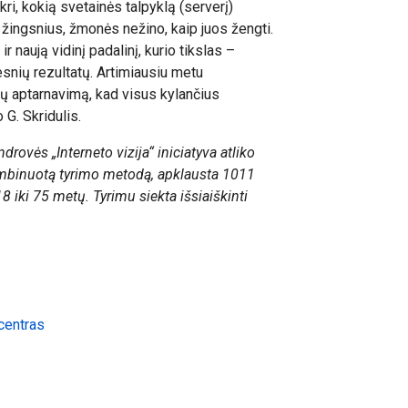
kri, kokią svetainės talpyklą (serverį)
ti žingsnius, žmonės nežino, kaip juos žengti.
 naują vidinį padalinį, kurio tikslas –
resnių rezultatų. Artimiausiu metu
ntų aptarnavimą, kad visus kylančius
G. Skridulis.
ovės „Interneto vizija“ iniciatyva atliko
ombinuotą tyrimo metodą, apklausta 1011
 iki 75 metų. Tyrimu siekta išsiaiškinti