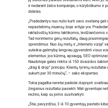
ir nedarant žalos kompanijai, o kūrybiškumo ir p
didelės.
„Pradedantys nuo nulio kurti savo svetainę gali 
nepastebimų niuansų šioje srityje yra. Pradedan
raktažodžių kūrimo taktikomis, leidžiančiomis v
Tad norintiems gerų rezultatų, daug prasmingia
sprendimus. Nuo šių metų ir „Interneto vizija“ va
suteikia galimybę lengviau įgyvendinti visus e
elementus: jos kūrimą, apsaugą, SEO optimizaci
Naudotojai galės rinktis iš 150 išvaizdos šablon
„drag & drop” principu. Klientų tyrimų rezultatai
sukurti per 30 minučių“, – sako ekspertas.
Tokia pagalba neretai padeda išspręsti svarbiau
žingsnius rezultatui pasiekti. Mat gyventojai n
nežino, kaip su jomis susitvarkyti.
„Štai, pavyzdžiui, 3 iš 10 gyventojų pastebi kib