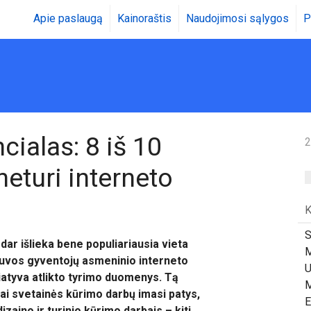
Apie paslaugą
Kainoraštis
Naudojimosi sąlygos
P
ialas: 8 iš 10
2
neturi interneto
K
S
dar išlieka bene populiariausia vieta
M
etuvos gyventojų asmeninio interneto
U
ciatyva atlikto tyrimo duomenys. Tą
M
ai svetainės kūrimo darbų imasi patys,
E
izaino ir turinio kūrimo darbais
– kiti