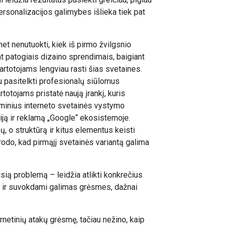
ersonalizacijos galimybes išlieka tiek pat
net nenutuokti, kiek iš pirmo žvilgsnio
t patogiais dizaino sprendimais, baigiant
artotojams lengviau rasti šias svetaines.
u pasitelkti profesionalų siūlomus
rtotojams pristatė naują įrankį, kuris
sminius interneto svetainės vystymo
ją ir reklamą „Google“ ekosistemoje.
ų, o struktūrą ir kitus elementus keisti
 rodo, kad pirmąjį svetainės variantą galima
sią problemą – leidžia atlikti konkrečius
et ir suvokdami galimas grėsmes, dažnai
ernetinių atakų grėsmę, tačiau nežino, kaip