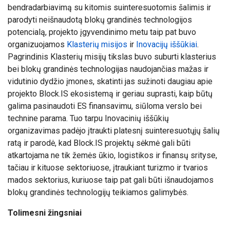
bendradarbiavimą su kitomis suinteresuotomis šalimis ir
parodyti neišnaudotą blokų grandinės technologijos
potencialą, projekto įgyvendinimo metu taip pat buvo
organizuojamos
Klasterių misijos
ir
Inovacijų iššūkiai
.
Pagrindinis Klasterių misijų tikslas buvo suburti klasterius
bei blokų grandinės technologijas naudojančias mažas ir
vidutinio dydžio įmones, skatinti jas sužinoti daugiau apie
projekto Block.IS ekosistemą ir geriau suprasti, kaip būtų
galima pasinaudoti ES finansavimu, siūloma verslo bei
technine parama. Tuo tarpu Inovacinių iššūkių
organizavimas padėjo įtraukti platesnį suinteresuotųjų šalių
ratą ir parodė, kad Block.IS projektų sėkmė gali būti
atkartojama ne tik žemės ūkio, logistikos ir finansų srityse,
tačiau ir kituose sektoriuose, įtraukiant turizmo ir tvarios
mados sektorius, kuriuose taip pat gali būti išnaudojamos
blokų grandinės technologijų teikiamos galimybės.
Tolimesni žingsniai