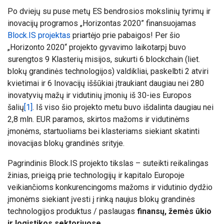
Po dviejų su puse metų ES bendrosios mokslinių tyrimų ir
inovacijų programos „Horizontas
2020” finansuojamas
Block.IS projektas
priartėjo prie pabaigos! Per šio
„Horizonto 2020“ projekto gyvavimo laikotarpį buvo
surengtos 9 Klasterių misijos, sukurti 6 blockchain (liet.
blokų grandinės technologijos) valdikliai, paskelbti 2 atviri
kvietimai ir 6 Inovacijų iššūkiai įtraukiant daugiau nei 280
inovatyvių mažų ir vidutinių įmonių iš 30-ies Europos
šalių
[1]
. Iš viso šio projekto metu buvo išdalinta daugiau nei
2,8 mln. EUR paramos, skirtos mažoms ir vidutinėms
įmonėms, startuoliams bei klasteriams siekiant skatinti
inovacijas blokų grandinės srityje.
Pagrindinis Block.IS projekto tikslas – suteikti reikalingas
žinias, prieigą prie technologijų ir kapitalo Europoje
veikiančioms konkurencingoms mažoms ir vidutinio dydžio
įmonėms siekiant įvesti į rinką naujus blokų grandinės
technologijos produktus / paslaugas
finansų, žemės ūkio
ir logistikos sektoriuose.