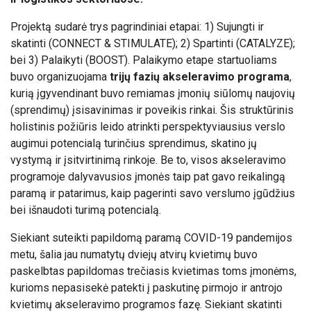
Projektą sudarė trys pagrindiniai etapai: 1) Sujungti ir
skatinti (CONNECT & STIMULATE); 2) Spartinti (CATALYZE);
bei 3) Palaikyti (BOOST). Palaikymo etape
startuoliams
buvo organizuojama
trij
ų fazių akseleravimo programa
,
kurią įgyvendinant buvo remiamas įmonių siūlomų naujovių
(sprendimų) įsisavinimas ir poveikis rinkai. Šis struktūrinis
holistinis požiūris leido atrinkti perspektyviausius verslo
augimui potencialą turinčius sprendimus, skatino jų
vystymą ir įsitvirtinimą rinkoje. Be to, visos akseleravimo
programoje dalyvavusios įmonės taip pat gavo reikalingą
paramą ir patarimus, kaip pagerinti savo verslumo įgūdžius
bei išnaudoti turimą potencialą.
Siekiant suteikti papildomą paramą COVID-19 pandemijos
metu, šalia jau numatytų dviejų atvirų kvietimų buvo
paskelbtas papildomas trečiasis kvietimas toms įmonėms,
kurioms nepasisekė patekti į paskutinę pirmojo ir antrojo
kvietimų akseleravimo programos fazę. Siekiant skatinti