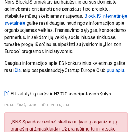
Nors Block.IS projektas jau baigėsi, jeigu susidomėjote
galimybėmis prisijungti prie panašaus tipo projektų,
stebėkite mūsų skelbiamas naujienas.
Block.IS internetinėje
svetainėje
galite rasti daugiau naudingos informacijos apie
organizuojamas veiklas, finansavimo sąlygas, konsorciumo
partnerius, ir sekdami jų veiklą socialiniuose tinkluose,
turėsite progą iš arčiau susipažinti su įvairiomis „Horizon
Europe“ programos iniciatyvomis.
Daugiau informacijos apie ES konkursinius kvietimus galite
rasti
čia
, taip pat pasinaudoję Startup Europe Club
puslapiu
.
[1]
EU valstybių narės ir H2020 asocijuotosios šalys
PRANEŠIMĄ PASKELBĖ: CIVITTA, UAB
„BNS Spaudos centre“ skelbiami įvairių organizacijų
pranešimai žiniasklaidai. Už pranešimų turinį atsako