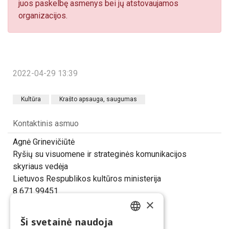
juos paskelbę asmenys bei jų atstovaujamos
organizacijos.
2022-04-29 13:39
Kultūra
Krašto apsauga, saugumas
Kontaktinis asmuo
Agnė Grinevičiūtė
Ryšių su visuomene ir strateginės komunikacijos
skyriaus vedėja
Lietuvos Respublikos kultūros ministerija
8 671 99451
×
agne.grineviciute@lrkm.lt
Ši svetainė naudoja
LITHUANIAN
Dalintis