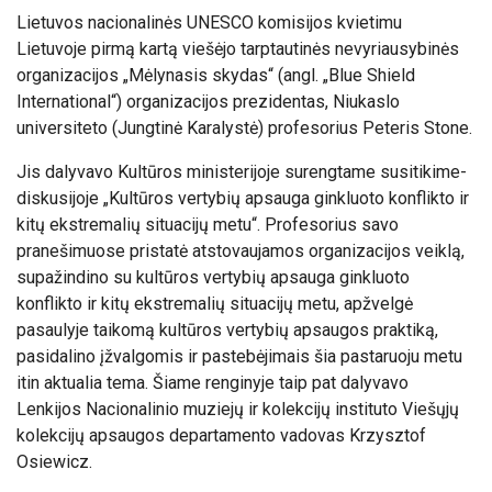
Lietuvos nacionalinės UNESCO komisijos kvietimu
Lietuvoje pirmą kartą viešėjo tarptautinės nevyriausybinės
organizacijos „Mėlynasis skydas“ (angl. „Blue Shield
International“) organizacijos prezidentas, Niukaslo
universiteto (Jungtinė Karalystė) profesorius Peteris Stone.
Jis dalyvavo Kultūros ministerijoje surengtame susitikime-
diskusijoje „Kultūros vertybių apsauga ginkluoto konflikto ir
kitų ekstremalių situacijų metu“. Profesorius savo
pranešimuose pristatė atstovaujamos organizacijos veiklą,
supažindino su kultūros vertybių apsauga ginkluoto
konflikto ir kitų ekstremalių situacijų metu, apžvelgė
pasaulyje taikomą kultūros vertybių apsaugos praktiką,
pasidalino įžvalgomis ir pastebėjimais šia pastaruoju metu
itin aktualia tema. Šiame renginyje taip pat dalyvavo
Lenkijos Nacionalinio muziejų ir kolekcijų instituto Viešųjų
kolekcijų apsaugos departamento vadovas Krzysztof
Osiewicz.