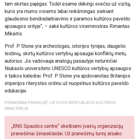
tam skirtas pajėgas. Todėl esame dėkingi svečiui už vizitą,
kuris yra mums visiems labai reikšmingas siekiant
glaudesnio bendradarbiavimo ir paramos kultūros paveldo
apsaugos srityje“, – sakė kultūros viceministras Rimantas
Mikaitis.
Prof. P. Stone yra archeologas, istorijos tyrėjas, daugelio
leidinių, skirtų kultūros vertybių apsaugai konfliktų metu,
autorius. Jis vadovauja analogų pasaulyje neturinčiai
Niukaslo universiteto UNESCO kultūros vertybių apsaugos
ir taikos katedrai. Prof. P. Stone yra apdovanotas Britanijos
imperijos riterystės ordinu už nuopelnus kultūros paveldo
edukacijai.
PRANEŠIMĄ PASKELBĖ: LIETUVOS RESPUBLIKOS KULTŪROS
MINISTERIJA
„BNS Spaudos centre“ skelbiami įvairių organizacijų
pranešimai žiniasklaidai. Už pranešimų turinį atsako