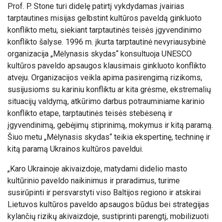
Prof. P. Stone turi didelę patirtį vykdydamas įvairias
tarptautines misijas gelbstint kultūros paveldą ginkluoto
konflikto metu, siekiant tarptautinės teisės įgyvendinimo
konflikto šalyse. 1996 m. įkurta tarptautinė nevyriausybinė
organizacija „Mėlynasis skydas“ konsultuoja UNESCO
kultūros paveldo apsaugos klausimais ginkluoto konflikto
atveju. Organizacijos veikla apima pasirengimą rizikoms,
susijusioms su kariniu konfliktu ar kita grėsme, ekstremalių
situacijų valdymą, atkūrimo darbus potrauminiame karinio
konflikto etape, tarptautinės teisės stebėseną ir
įgyvendinimą, gebėjimų stiprinimą, mokymus ir kitą paramą.
Šiuo metu „Mėlynasis skydas“ teikia ekspertinę, techninę ir
kitą paramą Ukrainos kultūros paveldui.
„Karo Ukrainoje akivaizdoje, matydami didelio masto
kultūrinio paveldo naikinimus ir praradimus, turime
susirūpinti ir persvarstyti viso Baltijos regiono ir atskirai
Lietuvos kultūros paveldo apsaugos būdus bei strategijas
kylančių rizikų akivaizdoje, sustiprinti parengtį, mobilizuoti