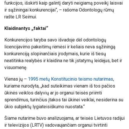
funkcijos, išskirti kaip galintį daryti neigiamą poveikį laisvai
ir sąžiningai konkurencijai“, – rašoma Odontologų rūmų
rašte LR Seimui.
Klaidinantys „faktai“
Konkurencijos taryba savo išvadoje dėl odontologų
licencijavimo pakeitimų rėmėsi ir keliais neva sąžiningą
konkurenciją slopinančiais įrodymais, kurie iš tiesų
neatitinka realybės ir klaidina ne tik įstatymų leidėjus, bet ir
visuomenę.
Vienas jų –
1995 metų Konstitucinio teismo nutarimas
,
kuriame nurodyta, „kad suteikimas vienam iš tos pačios
ūkinės veiklos dalyvių ar jo organui teisės priimti
sprendimus, turinčius įtakos tai ūkinei veiklai, nesiderina su
ūkio subjektų lygiateisiškumo nuostata.“
Šiame nutarime buvo analizuojama, ar teisės Lietuvos radijui
ir televizijos (LRTV) vadovaujančiam organui tvirtinti