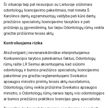
Ši situacija taip pat nesusijusi su Lietuvoje siūlomais
odontologų licencijavimo pakeitimais, mat minėta Š.
Karolinos dantų egzaminuotojų valdyba pati kūrė dantų
priežiūros specialistų licencijavimo taisykles ir pati
prižiūrėjo jų įgyvendinimą, tuo tarpu Odontologų rūmų veikla
griežtai prižiūrima teisės aktų.
Kontroliuojama rizika
Atsižvelgiant į nevienareikšmiškai interpretuojamus
Konkurencijos tarybos pateikiamus faktus, Odontologų
rūmų rašte LR Seimui akcentuojama, kad siūlomi
odontologų ir burnos priežiūros specialistų licencijavimo
pakeitimai yra griežtai reglamentuojami Sveikatos
apsaugos ministro priimtų teisės aktų nuostatomis,
Odontologų rūmų veikla prižiūrima Sveikatos apsaugos
ministro, o Odontologų rūmų nariais taptų visi odontologijos
ar burnos priežiūros praktikos licencijas gavę specialistai.