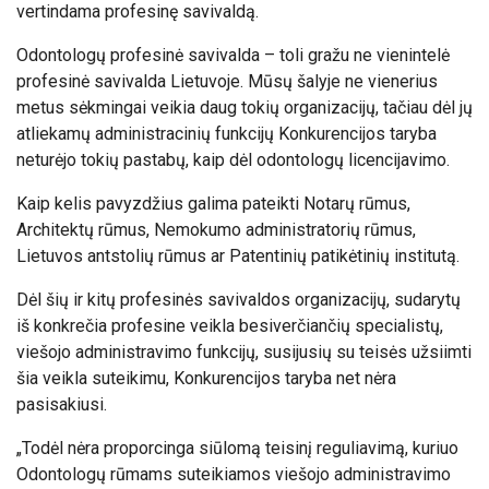
vertindama profesinę savivaldą.
Odontologų profesinė savivalda – toli gražu ne vienintelė
profesinė savivalda Lietuvoje. Mūsų šalyje ne vienerius
metus sėkmingai veikia daug tokių organizacijų, tačiau dėl jų
atliekamų administracinių funkcijų Konkurencijos taryba
neturėjo tokių pastabų, kaip dėl odontologų licencijavimo.
Kaip kelis pavyzdžius galima pateikti Notarų rūmus,
Architektų rūmus, Nemokumo administratorių rūmus,
Lietuvos antstolių rūmus ar Patentinių patikėtinių institutą.
Dėl šių ir kitų profesinės savivaldos organizacijų, sudarytų
iš konkrečia profesine veikla besiverčiančių specialistų,
viešojo administravimo funkcijų, susijusių su teisės užsiimti
šia veikla suteikimu, Konkurencijos taryba net nėra
pasisakiusi.
„Todėl nėra proporcinga siūlomą teisinį reguliavimą, kuriuo
Odontologų rūmams suteikiamos viešojo administravimo