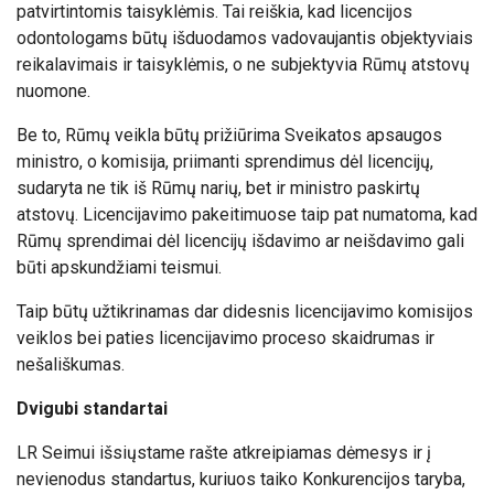
patvirtintomis taisyklėmis. Tai reiškia, kad licencijos
odontologams būtų išduodamos vadovaujantis objektyviais
reikalavimais ir taisyklėmis, o ne subjektyvia Rūmų atstovų
nuomone.
Be to, Rūmų veikla būtų prižiūrima Sveikatos apsaugos
ministro, o komisija, priimanti sprendimus dėl licencijų,
sudaryta ne tik iš Rūmų narių, bet ir ministro paskirtų
atstovų. Licencijavimo pakeitimuose taip pat numatoma, kad
Rūmų sprendimai dėl licencijų išdavimo ar neišdavimo gali
būti apskundžiami teismui.
Taip būtų užtikrinamas dar didesnis licencijavimo komisijos
veiklos bei paties licencijavimo proceso skaidrumas ir
nešališkumas.
Dvigubi standartai
LR Seimui išsiųstame rašte atkreipiamas dėmesys ir į
nevienodus standartus, kuriuos taiko Konkurencijos taryba,