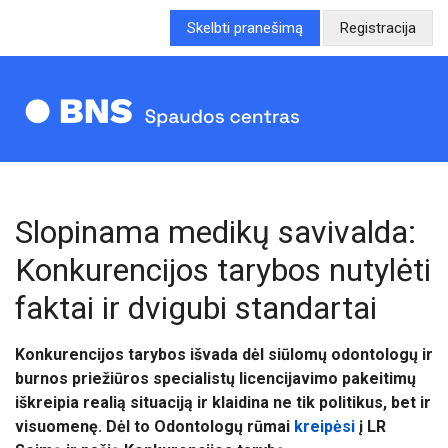
Skelbti pranešimą
Registracija
Slopinama medikų savivalda:
Konkurencijos tarybos nutylėti
faktai ir dvigubi standartai
Konkurencijos tarybos išvada dėl siūlomų odontologų ir
burnos priežiūros specialistų licencijavimo pakeitimų
iškreipia realią situaciją ir klaidina ne tik politikus, bet ir
visuomenę. Dėl to Odontologų rūmai
kreipėsi
į LR