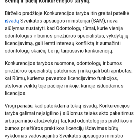
Seimą ir pačią Konkurencijos tarybą.
Birželio pradžioje Konkurencijos taryba itin greitai pateikė
išvadą
Sveikatos apsaugos ministerijai (SAM), neva
siūlymas nustatyti, kad Odontologų rūmai, kurie vienija
odontologus ir burnos priežiūros specialistus, vykdytų jų
licencijavimą, gali lemti interesų konfliktą ir sumažinti
odontologų skaičių bei jų tarpusavio konkurenciją.
Konkurencijos tarybos nuomone, odontologų ir burnos
priežiūros specialistų patekimas į rinką gali būti apribotas,
kai Rūmų, kuriems pavestos licencijavimo funkcijos,
atstovai veiktų toje pačioje rinkoje, kurioje išduodamos
licencijos.
Visgi panašu, kad pateikdama tokią išvadą, Konkurencijos
taryba galimai neįsigilino į siūlomus teisės akto pakeitimus
arba pamiršo atsižvelgti į tai, kad odontologijos praktikos ir
burnos priežiūros praktikos licencijų išdavimas būtų
vykdomas vadovaujantis Sveikatos apsaugos ministro