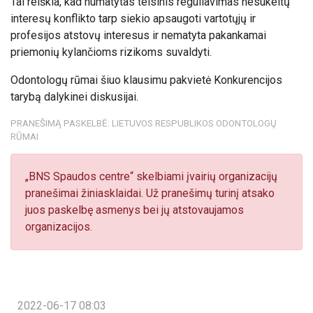
Tai reiškia, kad numatytas teisinis reguliavimas nesukeltų
interesų konflikto tarp siekio apsaugoti vartotųjų ir
profesijos atstovų interesus ir nematyta pakankamai
priemonių kylančioms rizikoms suvaldyti.
Odontologų rūmai šiuo klausimu pakvietė Konkurencijos
tarybą dalykinei diskusijai.
PRANEŠIMĄ PASKELBĖ: LIETUVOS RESPUBLIKOS ODONTOLOGŲ
RŪMAI
„BNS Spaudos centre“ skelbiami įvairių organizacijų
pranešimai žiniasklaidai. Už pranešimų turinį atsako
juos paskelbę asmenys bei jų atstovaujamos
organizacijos.
2022-06-17 08:03