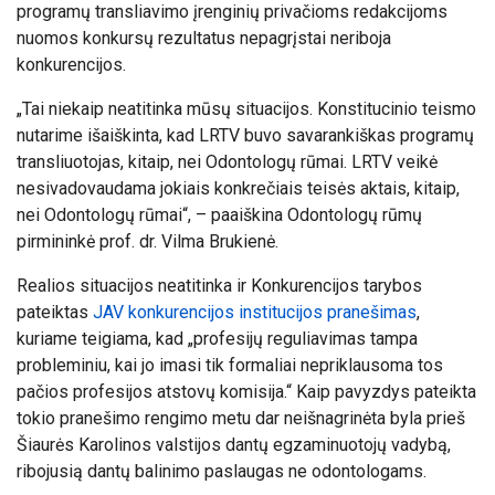
programų transliavimo įrenginių privačioms redakcijoms
nuomos konkursų rezultatus nepagrįstai neriboja
konkurencijos.
„Tai niekaip neatitinka mūsų situacijos. Konstitucinio teismo
nutarime išaiškinta, kad LRTV buvo savarankiškas programų
transliuotojas, kitaip, nei Odontologų rūmai. LRTV veikė
nesivadovaudama jokiais konkrečiais teisės aktais, kitaip,
nei Odontologų rūmai“, – paaiškina Odontologų rūmų
pirmininkė prof. dr. Vilma Brukienė.
Realios situacijos neatitinka ir Konkurencijos tarybos
pateiktas
JAV konkurencijos institucijos pranešimas
,
kuriame teigiama, kad „profesijų reguliavimas tampa
probleminiu, kai jo imasi tik formaliai nepriklausoma tos
pačios profesijos atstovų komisija.“ Kaip pavyzdys pateikta
tokio pranešimo rengimo metu dar neišnagrinėta byla prieš
Šiaurės Karolinos valstijos dantų egzaminuotojų vadybą,
ribojusią dantų balinimo paslaugas ne odontologams.