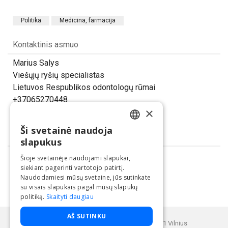
Politika
Medicina, farmacija
Kontaktinis asmuo
Marius Salys
Viešųjų ryšių specialistas
Lietuvos Respublikos odontologų rūmai
+37065270448
×
marius.salys@odontologurumai.lt
Ši svetainė naudoja
LITHUANIAN
Dalintis
slapukus
ENGLISH
Šioje svetainėje naudojami slapukai,
siekiant pagerinti vartotojo patirtį.
Naudodamiesi mūsų svetaine, jūs sutinkate
su visais slapukais pagal mūsų slapukų
politiką.
Skaityti daugiau
Paslaugą teikia UAB "BNS".
AŠ SUTINKU
Buveinės adresas: Kęstučio g. 25, LT-08121 Vilnius