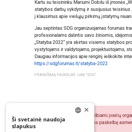
Kartu su teisininku Mariumi Dobilu iš įmonės „
statybos darbų vykdymą ir susijusius teisinius
į klausimus apie viešųjų pirkimų įstatymų niuan
Jau septintas SDG organizuojamas forumas tradi
profesionalams dalintis savo žiniomis, idėjomis
„Statyba 2022“ yra skirtas visiems statybos 
vystytojams ir valdytojams, projektuotojams, st
Daugiau informacijos apie renginį ieškokite inte
https://sdgforumas.lt/statyba-2022
PRANEŠIMĄ PASKELBĖ: UAB "SDG"
×
„BNS Spaudos centre“ skelbiami įvairių organ
Ši svetainė naudoja
LITHUANIAN
pranešimų turinį atsako juos paskelbę asmen
slapukus
ENGLISH