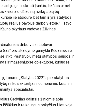
ant jo gali nukristi įrankis, lakštas ar net
us - viena didžiausių rizikų statybų
 kurioje jie atsidūrė, bet tam ir yra statybos
kuotų realius pavojus darbo vietoje,”– savo
o Kauno skyriaus vadovas Žilvinas
dinatoriais dirbo visai Lietuvai
de Gas“ oro skaidymo gamykla Kėdainiuose,
se ir kt. Pastaruoju metu statybos saugos ir
amas ir mažesniuose objektuose, kuriuose
sijų forume „Statyba 2022“ apie statybos
tybų rinkos aktualijas nuomonėmis keisis ir
anantys specialistai.
alius Gedvilas dalinsis žiniomis apie
 iššūkius ir reikalingus pokyčius Lietuvoje.