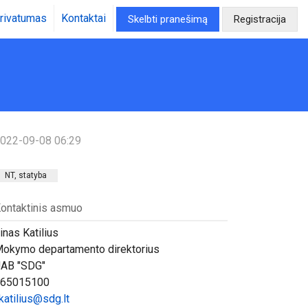
rivatumas
Kontaktai
Skelbti pranešimą
Registracija
022-09-08 06:29
NT, statyba
ontaktinis asmuo
inas Katilius
okymo departamento direktorius
AB "SDG"
65015100
.katilius@sdg.lt