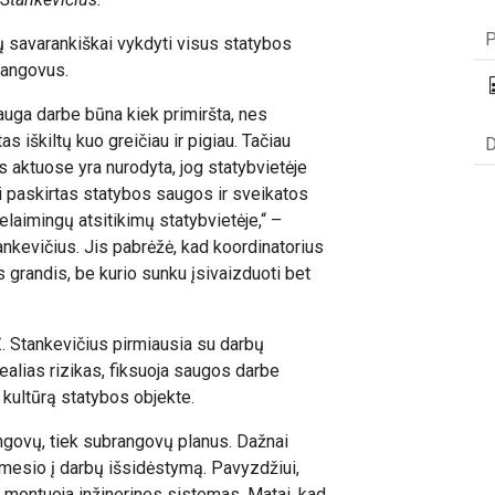
P
tų savarankiškai vykdyti visus statybos
 rangovus.
sauga darbe būna kiek primiršta, nes
s iškiltų kuo greičiau ir pigiau. Tačiau
D
 aktuose yra nurodyta, jog statybvietėje
ti paskirtas statybos saugos ir sveikatos
laimingų atsitikimų statybvietėje,“ –
ankevičius. Jis pabrėžė, kad koordinatorius
grandis, be kurio sunku įsivaizduoti bet
Ž. Stankevičius pirmiausia su darbų
realias rizikas, fiksuoja saugos darbe
kultūrą statybos objekte.
ngovų, tiek subrangovų planus. Dažnai
mesio į darbų išsidėstymą. Pavyzdžiui,
 montuoja inžinerines sistemas. Matai, kad