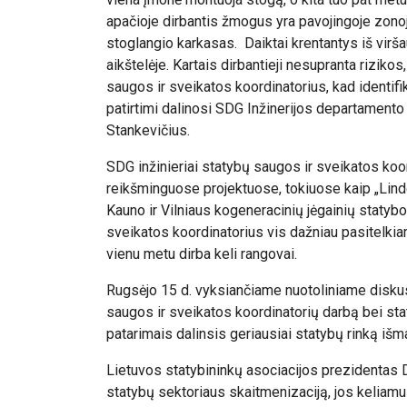
apačioje dirbantis žmogus yra pavojingoje zonoje, 
stoglangio karkasas. Daiktai krentantys iš virša
aikštelėje. Kartais dirbantieji nesupranta rizikos,
saugos ir sveikatos koordinatorius, kad identifi
patirtimi dalinosi SDG Inžinerijos departament
Stankevičius.
SDG inžinieriai statybų saugos ir sveikatos koor
reikšminguose projektuose, tokiuose kaip „Lin
Kauno ir Vilniaus kogeneracinių jėgainių statybo
sveikatos koordinatorius vis dažniau pasitelki
vienu metu dirba keli rangovai.
Rugsėjo 15 d. vyksiančiame nuotoliniame disku
saugos ir sveikatos koordinatorių darbą bei sta
patarimais dalinsis geriausiai statybų rinką išm
Lietuvos statybininkų asociacijos prezidentas D
statybų sektoriaus skaitmenizaciją, jos keliamus