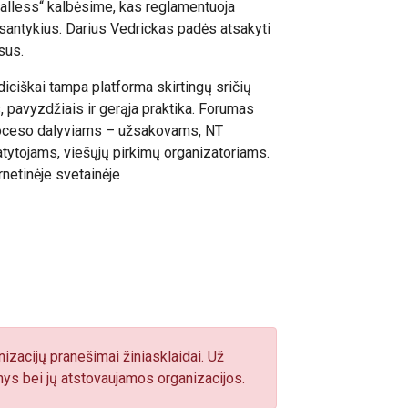
Walless“ kalbėsime, kas reglamentuoja
 santykius. Darius Vedrickas padės atsakyti
sus.
ciškai tampa platforma skirtingų sričių
, pavyzdžiais ir gerąja praktika. Forumas
proceso dalyviams – užsakovams, NT
atytojams, viešųjų pirkimų organizatoriams.
rnetinėje svetainėje
izacijų pranešimai žiniasklaidai. Už
ys bei jų atstovaujamos organizacijos.