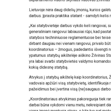
Lietuvoje nėra daug didelių įmonių, kurios galė
darbus. Įprasta praktika statant - samdyti kelis
„Kai statybvietėje darbus vykdo keli rangovai, 
generaliniam rangovui labiausiai rūpi, kad pastata
statybos techniniuose reglamentuose bei teisės
dirbant daugiau nei vienam rangovui, privalo bū
koordinatorius – žmogus, padedantis išvengti ne
ypatumus statybų aikštelėje aiškino Žilvinas St
yra labai svarbi statybvietės valdymo komandos 
kokią didesnę statybą.
Atvykus į statybų aikštelę kaip koordinatorius, 
vadovais apžiūri visą statybvietę, identifikuoja 
pažeidimus bei įvertina visą (ne)saugaus darbo 
„Koordinatoriaus atvykimas pakoreguoja tiek ra
darbai būna vykdomi vienu metu, nekreipiant dė
viena įmonė montuoja stogą, o kita tuo pat metu