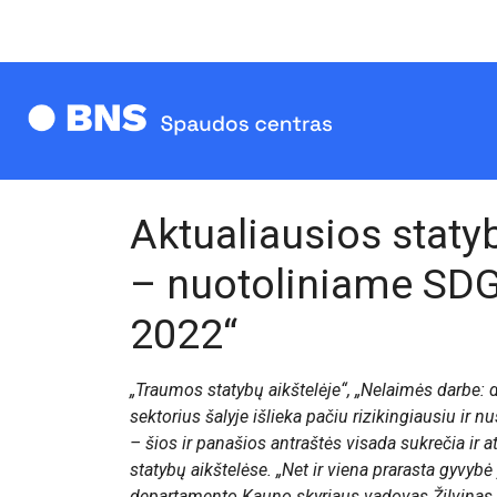
Aktualiausios staty
– nuotoliniame SDG
2022“
„
Traumos statybų aikštelėje“, „
Nelaimės darbe: d
sektorius šalyje išlieka pačiu rizikingiausiu ir 
– šios ir panašios antraštės visada sukrečia ir 
statybų aikštelėse.
„
Net ir viena prarasta gyvybė
departamento Kauno skyriaus vadovas Žilvinas 