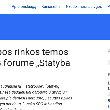
Apie paslaugą
Kainoraštis
Naudojimosi sąlygos
P
bos rinkos temos
2
 forume „Statyba
K
L
augiausia jų – statybose”, “Statybų
M
nusineša daugiausiai darbuotojų gyvybių,”
U
atkreipia dėmesį į darbuotojų saugos rizikas
8
 yra per daug,
“
- sako SDG Inžinerijos
l
Stankevičius.