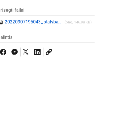
risegti failai
20220907195043_statyba2022.png
(png, 146.98 KB)
alintis