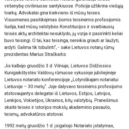
viršenybę civiliniuose santykiuose. Policija užtikrina viešąją
tvarką. Advokatai gina kiekvieno iš mūsų teises.
Visuomenės pasitikėjimas šiomis teisinėmis profesijomis
liudija, kad mūsų valstybės Konstitucijos ir svarbiausių
teisės aktų architektai nesuklydo, jų vizija ir pasirinkti keliai
buvo teisingi. O tai, kas teisinga, nereikia griauti ar laužyti,
ardyti. Galima tik tobulinti“, - sakė Lietuvos notarų rūmų
prezidentas Marius Stračkaitis.
Jis kalbėjo gruodžio 3 d. Vilniuje, Lietuvos Didžiosios
Kunigaikštystės Valdovų rūmuose vykusioje jubiliejinėje
Lietuvos notariato konferencijoje „Lotyniškajam notariatui
Lietuvoje – 30 metų“. Joje dalyvavo teisinėms profesijoms
atstovaujantys delegatai iš Lietuvos, Estijos, Latvijos,
Lenkijos, Vokietijos, Ukrainos, kitų valstybių. Pranešimus
skaitė teisės ir istorijos mokslų akademinio pasaulio,
teismų, advokatūros atstovai.
1992 metų gruodžio 1 d. įsigaliojo Notariato įstatymas,