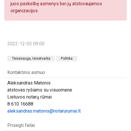
juos paskelbę asmenys bei jų atstovaujamos
organizacijos.
2022-12-03 09:00
Teisėsauga, teisėtvarka
Politika
Kontaktinis asmuo
Aleksandras Matonis
atstovas ryšiams su visuomene
Lietuvos notarų rūmai
8 610 16688
aleksandras.matonis@notarurumai.lt
Prisegti failai