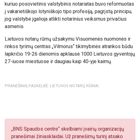
kuriuo posovietinis valstybinis notariatas buvo reformuotas
į vakarietiškojo lotyniškojo tipo profesiją, pagrįstą principu,
jog valstybė įgalioja atlikti notarinius veiksmus privačius
asmenis.
Lietuvos notarų rūmų užsakymu Visuomenės nuomonės ir
rinkos tyrimų centras „Vilmorus“ tikimybinės atrankos būdu
lapkričio 19-26 dienomis apklausė 1000 Lietuvos gyventojų
27-iuose miestuose ir daugiau kaip 40-yje kaimų.
PRANEŠIMĄ PASKELBĖ: LIETUVOS NOTARŲ RŪMAI
„BNS Spaudos centre“ skelbiami įvairių organizacijų
pranešimai žiniasklaidai. Už pranešimų turinį atsako