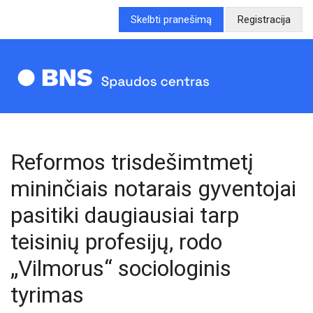
Skelbti pranešimą
Registracija
Reformos trisdešimtmetį
mininčiais notarais gyventojai
pasitiki daugiausiai tarp
teisinių profesijų, rodo
„Vilmorus“ sociologinis
tyrimas