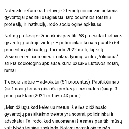
Notariato reformos Lietuvoje 30-metį mininčiais notarais
gyventojai pasitiki daugiausiai tarp dešimties teisinių
profesijų ir institucijų, rodo sociologinė apklausa.
Notarų profesijos žmonėmis pasitiki 68 procentai Lietuvos
gyventojų, antroje vietoje – policininkai, kuriais pasitiki 64
procentai apklaustųjų. Tai rodo 2022 metų lapkritį
Visuomenės nuomonės ir rinkos tyrimų centro „Vilmorus“
atlikta sociologinė apklausa, kurią užsakė Lietuvos notarų
rūmai.
Trečioje vietoje – advokatai (51 procentas). Pasitikėjimas
šia žmonių teises ginančia profesija, per metus išaugo 9
proc. punktais (2021 m. buvo 43 proc.).
„Man džiugu, kad kelerius metus iš eilės didžiausio
gyventojų pasitikėjimo trejete yra notarai, policininkai ir
advokatai. Tai rodo, kad visuomenė iš esmės pasitiki mūsų
valstybės teisine sankloda. Notarai garantuoja teisės