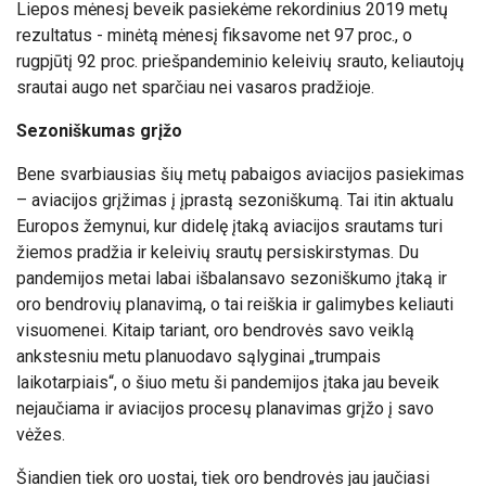
Liepos mėnesį beveik pasiekėme rekordinius 2019 metų
rezultatus - minėtą mėnesį fiksavome net 97 proc., o
rugpjūtį 92 proc. priešpandeminio keleivių srauto, keliautojų
srautai augo net sparčiau nei vasaros pradžioje.
Sezoniškumas grįžo
Bene svarbiausias šių metų pabaigos aviacijos pasiekimas
– aviacijos grįžimas į įprastą sezoniškumą. Tai itin aktualu
Europos žemynui, kur didelę įtaką aviacijos srautams turi
žiemos pradžia ir keleivių srautų persiskirstymas. Du
pandemijos metai labai išbalansavo sezoniškumo įtaką ir
oro bendrovių planavimą, o tai reiškia ir galimybes keliauti
visuomenei. Kitaip tariant, oro bendrovės savo veiklą
ankstesniu metu planuodavo sąlyginai „trumpais
laikotarpiais“, o šiuo metu ši pandemijos įtaka jau beveik
nejaučiama ir aviacijos procesų planavimas grįžo į savo
vėžes.
Šiandien tiek oro uostai, tiek oro bendrovės jau jaučiasi