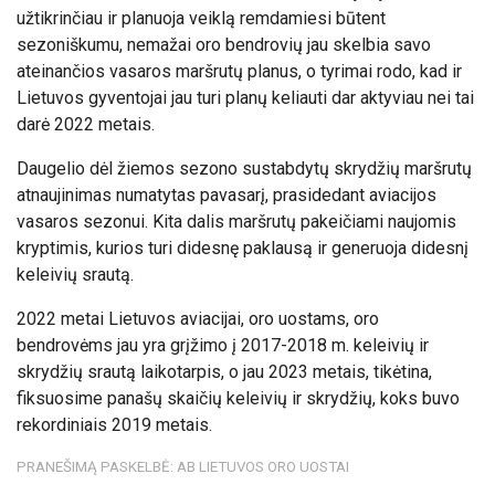
užtikrinčiau ir planuoja veiklą remdamiesi būtent
sezoniškumu, nemažai oro bendrovių jau skelbia savo
ateinančios vasaros maršrutų planus, o tyrimai rodo, kad ir
Lietuvos gyventojai jau turi planų keliauti dar aktyviau nei tai
darė 2022 metais.
Daugelio dėl žiemos sezono sustabdytų skrydžių maršrutų
atnaujinimas numatytas pavasarį, prasidedant aviacijos
vasaros sezonui. Kita dalis maršrutų pakeičiami naujomis
kryptimis, kurios turi didesnę paklausą ir generuoja didesnį
keleivių srautą.
2022 metai Lietuvos aviacijai, oro uostams, oro
bendrovėms jau yra grįžimo į 2017-2018 m. keleivių ir
skrydžių srautą laikotarpis, o jau 2023 metais, tikėtina,
fiksuosime panašų skaičių keleivių ir skrydžių, koks buvo
rekordiniais 2019 metais.
PRANEŠIMĄ PASKELBĖ: AB LIETUVOS ORO UOSTAI