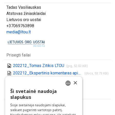
Tadas Vasiliauskas
Atstovas žiniasklaidai
Lietuvos oro uostai
+37069763898
media@ltou.lt
Prisegti failai
202212_Tomas Zitikis LTOU
(jpg, 52.02 KB)
202212_Ekspertinis komentaras apie 2022 aviacija
(docx, 53.73 KB)
Parsisiųsti visus
×
(.zip)
Ši svetainė naudoja
LITHUANIAN
Dalintis
slapukus
ENGLISH
Šioje svetainėje naudojami slapukai,
siekiant pagerinti vartotojo patirtį.
Naudodamiesi mūsų svetaine, jūs sutinkate