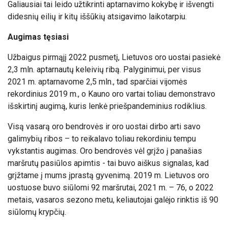
Galiausiai tai leido užtikrinti aptarnavimo kokybę ir išvengti
didesnių eilių ir kitų iššūkių atsigavimo laikotarpiu.
Augimas tęsiasi
Užbaigus pirmąjį 2022 pusmetį, Lietuvos oro uostai pasiekė
2,3 mln. aptarnautų keleivių ribą. Palyginimui, per visus
2021 m. aptarnavome 2,5 mln., tad sparčiai vijomės
rekordinius 2019 m., o Kauno oro vartai toliau demonstravo
išskirtinį augimą, kuris lenkė priešpandeminius rodiklius.
Visą vasarą oro bendrovės ir oro uostai dirbo arti savo
galimybių ribos – to reikalavo toliau rekordiniu tempu
vykstantis augimas. Oro bendrovės vėl grįžo į panašias
maršrutų pasiūlos apimtis - tai buvo aiškus signalas, kad
grįžtame į mums įprastą gyvenimą. 2019 m. Lietuvos oro
uostuose buvo siūlomi 92 maršrutai, 2021 m. – 76, o 2022
metais, vasaros sezono metu, keliautojai galėjo rinktis iš 90
siūlomų krypčių.