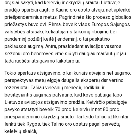
drąsiai sakyti, kad keleivių ir skrydžių srautai Lietuvoje
pradėjo sparčiai augti, o Kauno oro uosto atveju, net aplenkė
priešpandeminius metus. Pagrindinės šio proceso globalios
priežastys buvo dvi. Pirma, beveik visos Europos Sąjungos
valstybės atsisakė keliautojams taikomų ribojimų bei
pandeminį požiūrį keitė į endeminį, o tai paskatino
paklausos augimą. Antra, prasidedant aviacijos vasaros
sezonui oro bendrovės ėmė siūlyti daugiau maršrutų ir jau
tada ruošėsi atsigavimo laikotarpiui.
Tokio spartaus atsigavimo, o kai kuriais atvejais net augimo,
perspektyvas metų eigoje daugelis ekspertų dar vertino
rezervuotai. Tačiau vėlesnių mėnesių rodikliai ir
besitęsiantis augimas patvirtino, kad kovo pabaiga tapo
Lietuvos aviacijos atsigavimo pradžia. Ketvirčio pabaigoje
pavyko atstatyti beveik 70 proc. keleivių ir net 80 proc.
priešpandeminio skrydžių srauto. Tai leido toliau užtikrintai
lenkti tiek Rygos, tiek Talino oro uostus pagal pervežtų
keleivių skaičių.