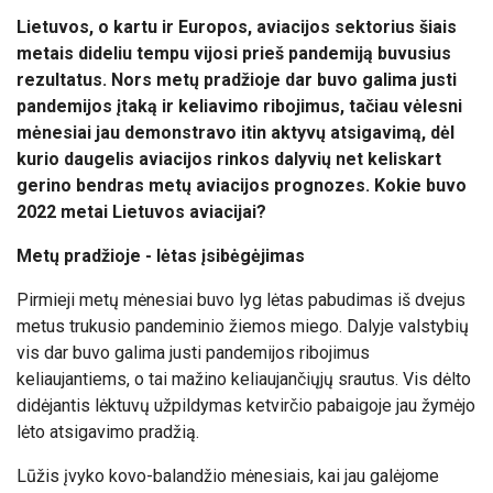
Lietuvos, o kartu ir Europos, aviacijos sektorius šiais
metais dideliu tempu vijosi prieš pandemiją buvusius
rezultatus. Nors metų pradžioje dar buvo galima justi
pandemijos įtaką ir keliavimo ribojimus, tačiau vėlesni
mėnesiai jau demonstravo itin aktyvų atsigavimą, dėl
kurio daugelis aviacijos rinkos dalyvių net keliskart
gerino bendras metų aviacijos prognozes. Kokie buvo
2022 metai Lietuvos aviacijai?
Metų pradžioje - lėtas įsibėgėjimas
Pirmieji metų mėnesiai buvo lyg lėtas pabudimas iš dvejus
metus trukusio pandeminio žiemos miego. Dalyje valstybių
vis dar buvo galima justi pandemijos ribojimus
keliaujantiems, o tai mažino keliaujančiųjų srautus. Vis dėlto
didėjantis lėktuvų užpildymas ketvirčio pabaigoje jau žymėjo
lėto atsigavimo pradžią.
Lūžis įvyko kovo-balandžio mėnesiais, kai jau galėjome