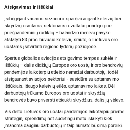
Atsigavimas ir iššūkiai
Įsibėgėjant vasaros sezonui ir sparčiai augant keleivių bei
skrydžių srautams, sektoriaus rezultatai priartėjo prie
priešpandeminių rodiklių – balandžio mėnesį pavyko
atstatyti 83 proc. buvusio keleivių srauto, o Lietuvos oro
uostams įsitvirtinti regiono lyderių pozicijose.
Spartus globalios aviacijos atsigavimo tempas sukėlė ir
iššūkių – dalis didžiųjų Europos oro uostų ir oro bendrovių
pandemijos laikotarpiu atleido nemažai darbuotojų, todėl
atsigaunant aviacijos sektoriui - susidūrė su aptarnavimo
iššūkiais. Išaugo keleivių eilės, aptarnavimo laikas. Dėl
darbuotojų trūkumo Europos oro uostai ir skrydžių
bendrovės buvo priversti atšaukti skrydžius, dalis jų vėlavo.
Vis dėlto Lietuvos oro uostai pandemijos laikotarpiu priėmė
strateginį sprendimą net sudėtingu metu išlaikyti kiek
įmanoma daugiau darbuotojų ir taip numatė būsimą poreikį.