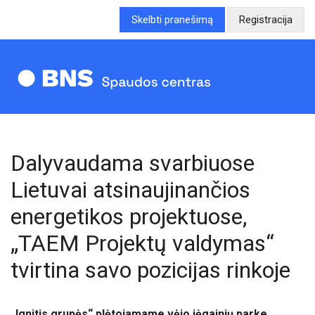
Skelbti pranešimą
Registracija
Dalyvaudama svarbiuose
Lietuvai atsinaujinančios
energetikos projektuose,
„TAEM Projektų valdymas“
tvirtina savo pozicijas rinkoje
„Ignitis grupės“ plėtojamame vėjo jėgainių parke