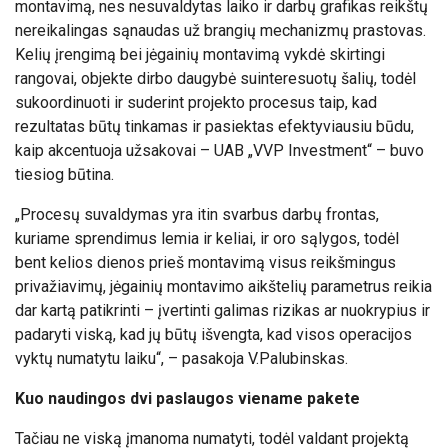
montavimą, nes nesuvaldytas laiko ir darbų grafikas reikštų
nereikalingas sąnaudas už brangių mechanizmų prastovas.
Kelių įrengimą bei jėgainių montavimą vykdė skirtingi
rangovai, objekte dirbo daugybė suinteresuotų šalių, todėl
sukoordinuoti ir suderint projekto procesus taip, kad
rezultatas būtų tinkamas ir pasiektas efektyviausiu būdu,
kaip akcentuoja užsakovai – UAB „VVP Investment“ – buvo
tiesiog būtina.
„Procesų suvaldymas yra itin svarbus darbų frontas,
kuriame sprendimus lemia ir keliai, ir oro sąlygos, todėl
bent kelios dienos prieš montavimą visus reikšmingus
privažiavimų, jėgainių montavimo aikštelių parametrus reikia
dar kartą patikrinti – įvertinti galimas rizikas ar nuokrypius ir
padaryti viską, kad jų būtų išvengta, kad visos operacijos
vyktų numatytu laiku“, – pasakoja V.Palubinskas.
Kuo naudingos dvi paslaugos viename pakete
Tačiau ne viską įmanoma numatyti, todėl valdant projektą