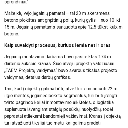
sprendiniai.“
Mažeikių vėjo jėgainių pamatai – tai 23 m skersmens
betono plokštės ant gręžtinių polių, kurių gylis – nuo 10 iki
15 m. Jėgainių pamatams sunaudota apie 12,5 tūkst. kub. m
betono.
Kaip suvaldyti procesus, kuriuos lemia net ir oras
Jėgainių montavimo darbams buvo pasitelktas 174 m
darbinio aukščio kranas. Šiuo atveju projektą valdžiusiai
„TAEM Projektų valdymas“ buvo svarbus tikslus projekto
valdymas, detalus darbų grafikas.
Tam, kad į objektą galima būtų atvežti ir sumontuoti 72 m
ilgio mentes, jėgainės bokšto segmentus, turi būti įrengti
tvirto pagrindo keliai ir montavimo aikštelės, o logistika
suplanuota išvengiant staigių posūkių, nuolydžių, todėl
paprastai atliekami bandomieji važiavimai. Kranas į objektą
turi atvažiuoti tiksliai tuo metu, kai galima pradėti