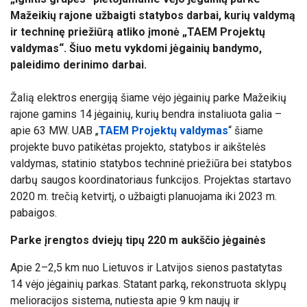
Mažeikių rajone užbaigti statybos darbai, kurių valdymą
ir techninę priežiūrą atliko įmonė „TAEM Projektų
valdymas“. Šiuo metu vykdomi jėgainių bandymo,
paleidimo derinimo darbai.
Žalią elektros energiją šiame vėjo jėgainių parke Mažeikių
rajone gamins 14 jėgainių, kurių bendra instaliuota galia –
apie 63 MW. UAB „
TAEM Projektų valdymas
“ šiame
projekte buvo patikėtas projekto, statybos ir aikštelės
valdymas, statinio statybos techninė priežiūra bei statybos
darbų saugos koordinatoriaus funkcijos. Projektas startavo
2020 m. trečią ketvirtį, o užbaigti planuojama iki 2023 m.
pabaigos.
Parke įrengtos dviejų tipų 220 m aukščio jėgainės
Apie 2–2,5 km nuo Lietuvos ir Latvijos sienos pastatytas
14 vėjo jėgainių parkas. Statant parką, rekonstruota sklypų
melioracijos sistema, nutiesta apie 9 km naujų ir