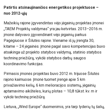
Patirtis atsinaujinančios energetikos projektuose –
nuo 2012-ųjų
Mažeikių rajone įgyvendintas vėjo jėgainių projektas įmonei
„TAEM Projektų valdymas“ yra jau ketvirtas. 2013–2016 m.
įmonė dalyvavo įgyvendinant vėjo jėgainių parkus
Pagėgiuose ir Šilutės rajone. Viename iš jų įrengta 30,
kitame – 24 jėgainės. Įmonė pagal savo kompetencijas buvo
atsakinga už projekto statybos valdymą, statinio statybos
techninę priežiūrą, vykdė statybos darbų saugos
koordinavimo funkcijas.
Pirmasis įmonės projektas buvo 2012 m. trijuose Šilutės
rajono kaimuose. Įmonė tuomet įrengė apie 5 km
privažiavimo kelių, 6 km melioracijos sistemų, jėgainių
aptarnavimo aikšteles, kurių plotas – 10,8 tūkst. kv. m ir
vykdė techninę priežiūrą.
Lietuva, „Wind Europe“ duomenimis, yra tarp lyderių tų šalių,