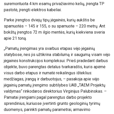
suremontuota 4 km esamų privažiavimo kelių, įrengta TP
pastotė, įrengti elektros kabeliai.
Parke įrengtos dviejų tipų jėgainės, kurių aukštis be
sparnuotės – 145 ir 155, o su sparnuote – 220 metrų. Ant
bokštų įrengtos 72 m ilgio mentės, kurių kiekviena sveria
apie 21 toną.
„Pamatų įrengimas yra svarbus etapas vėjo jėgainių
statybose, nes jis užtikrina stabilumą ir saugumą visam vėjo
jėgainės konstrukcijos kompleksui. Prieš pradedant darbus
objekte, buvo parengtas detalus tvarkaraštis, kuris apėmė
visus darbo etapus ir numatė reikalingus išteklius:
medžiagas, įrangą ir darbuotojus, – pasakoja apie vėjo
jėgainių pamatų įrengimo subtilybes UAB „TAEM Projektų
valdymas“ rinkodaros direktorius Virginijus Palubinskas. –
Pamatai įrengiami pagal parengtus darbo projekto
sprendinius, kuriuose įvertinti grunto geologinių tyrimų
duomenys, parinkti pamatų parametrai, armavimo