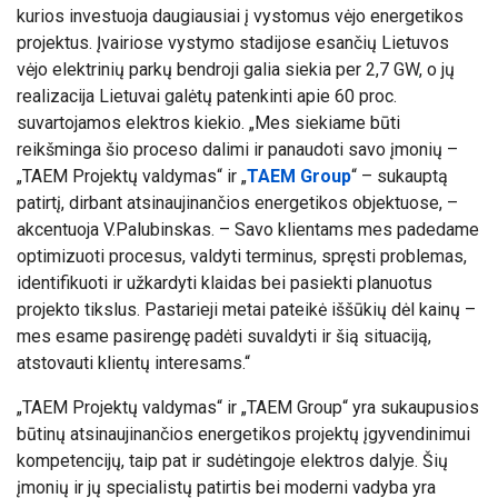
kurios investuoja daugiausiai į vystomus vėjo energetikos
projektus. Įvairiose vystymo stadijose esančių Lietuvos
vėjo elektrinių parkų bendroji galia siekia per 2,7 GW, o jų
realizacija Lietuvai galėtų patenkinti apie 60 proc.
suvartojamos elektros kiekio. „Mes siekiame būti
reikšminga šio proceso dalimi ir panaudoti savo įmonių –
„TAEM Projektų valdymas“ ir „
TAEM Group
“ – sukauptą
patirtį, dirbant atsinaujinančios energetikos objektuose, –
akcentuoja V.Palubinskas. – Savo klientams mes padedame
optimizuoti procesus, valdyti terminus, spręsti problemas,
identifikuoti ir užkardyti klaidas bei pasiekti planuotus
projekto tikslus. Pastarieji metai pateikė iššūkių dėl kainų –
mes esame pasirengę padėti suvaldyti ir šią situaciją,
atstovauti klientų interesams.“
„TAEM Projektų valdymas“ ir „TAEM Group“ yra sukaupusios
būtinų atsinaujinančios energetikos projektų įgyvendinimui
kompetencijų, taip pat ir sudėtingoje elektros dalyje. Šių
įmonių ir jų specialistų patirtis bei moderni vadyba yra