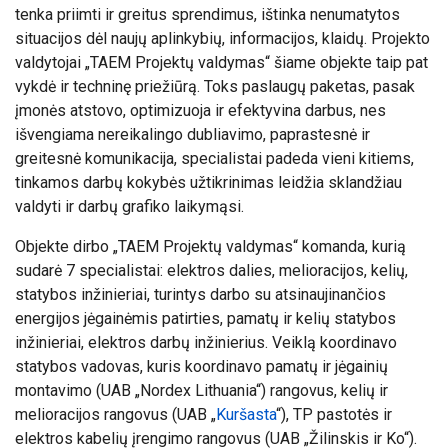
tenka priimti ir greitus sprendimus, ištinka nenumatytos
situacijos dėl naujų aplinkybių, informacijos, klaidų. Projekto
valdytojai „TAEM Projektų valdymas“ šiame objekte taip pat
vykdė ir techninę priežiūrą. Toks paslaugų paketas, pasak
įmonės atstovo, optimizuoja ir efektyvina darbus, nes
išvengiama nereikalingo dubliavimo, paprastesnė ir
greitesnė komunikacija, specialistai padeda vieni kitiems,
tinkamos darbų kokybės užtikrinimas leidžia sklandžiau
valdyti ir darbų grafiko laikymąsi.
Objekte dirbo „TAEM Projektų valdymas“ komanda, kurią
sudarė 7 specialistai: elektros dalies, melioracijos, kelių,
statybos inžinieriai, turintys darbo su atsinaujinančios
energijos jėgainėmis patirties, pamatų ir kelių statybos
inžinieriai, elektros darbų inžinierius. Veiklą koordinavo
statybos vadovas, kuris koordinavo pamatų ir jėgainių
montavimo (UAB „Nordex Lithuania“) rangovus, kelių ir
melioracijos rangovus (UAB „
Kuršasta
“), TP pastotės ir
elektros kabelių įrengimo rangovus (UAB „Žilinskis ir Ko“).