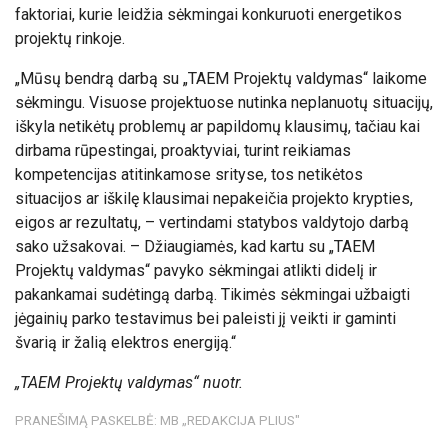
faktoriai, kurie leidžia sėkmingai konkuruoti energetikos
projektų rinkoje.
„Mūsų bendrą darbą su „TAEM Projektų valdymas“ laikome
sėkmingu. Visuose projektuose nutinka neplanuotų situacijų,
iškyla netikėtų problemų ar papildomų klausimų, tačiau kai
dirbama rūpestingai, proaktyviai, turint reikiamas
kompetencijas atitinkamose srityse, tos netikėtos
situacijos ar iškilę klausimai nepakeičia projekto krypties,
eigos ar rezultatų, – vertindami statybos valdytojo darbą
sako užsakovai. – Džiaugiamės, kad kartu su „TAEM
Projektų valdymas“ pavyko sėkmingai atlikti didelį ir
pakankamai sudėtingą darbą. Tikimės sėkmingai užbaigti
jėgainių parko testavimus bei paleisti jį veikti ir gaminti
švarią ir žalią elektros energiją.“
„TAEM Projektų valdymas“ nuotr.
PRANEŠIMĄ PASKELBĖ: MB „REDAKCIJA PLIUS"