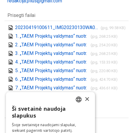
redakcija.plius@gmail.com
Prisegti failai
20230419100611_IMG20230130WA000212Copy.jpg
(jpg, 99.58 KB)
1. „TAEM Projektų valdymas“ nuotr.
(jpg, 268.25 KB)
2. „TAEM Projektų valdymas“ nuotr.
(jpg, 254.20 KB)
3. „TAEM Projektų valdymas“ nuotr.
(jpg, 268.25 KB)
4. „TAEM Projektų valdymas“ nuotr.
(jpg, 153.33 KB)
5. „TAEM Projektų valdymas“ nuotr.
(jpg, 220.80 KB)
6. „TAEM Projektų valdymas“ nuotr.
(jpg, 424.70 KB)
7. „TAEM Projektų valdymas“ nuotr.
(jpg, 436.61 KB)
Parsisiųsti visus
×
(.zip)
Ši svetainė naudoja
LITHUANIAN
Dalintis
slapukus
ENGLISH
Šioje svetainėje naudojami slapukai,
siekiant pagerinti vartotojo patirtį.