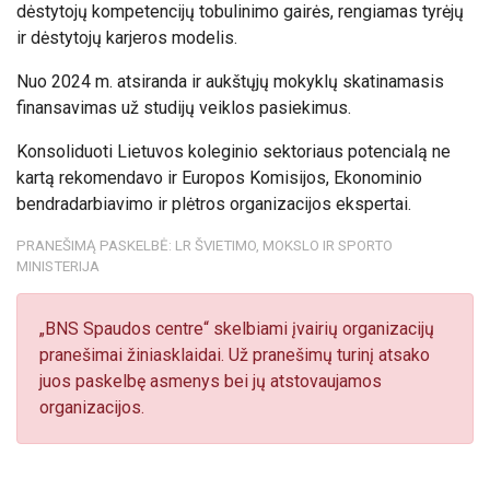
dėstytojų kompetencijų tobulinimo gairės, rengiamas tyrėjų
ir dėstytojų karjeros modelis.
Nuo 2024 m. atsiranda ir aukštųjų mokyklų skatinamasis
finansavimas už studijų veiklos pasiekimus.
Konsoliduoti Lietuvos koleginio sektoriaus potencialą ne
kartą rekomendavo ir Europos Komisijos, Ekonominio
bendradarbiavimo ir plėtros organizacijos ekspertai.
PRANEŠIMĄ PASKELBĖ: LR ŠVIETIMO, MOKSLO IR SPORTO
MINISTERIJA
„BNS Spaudos centre“ skelbiami įvairių organizacijų
pranešimai žiniasklaidai. Už pranešimų turinį atsako
juos paskelbę asmenys bei jų atstovaujamos
organizacijos.