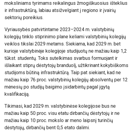
moksliniams tyrimams reikalingus žmogiškuosius išteklius
ir infrastruktūrą, labiau atsižvelgiant į regiono ir įvairių
sektorių poreikius.
Vyriausybės patvirtintame 2023–2024 m. valstybinių
kolegijų tinklo stiprinimo plane keliami valstybinių kolegijų
veiklos tikslai 2029 metams. Siekiama, kad 2029 m. bet
kurioje valstybinėje kolegijoje studijuotų ne mažiau kaip 1,2
tūkst. studentų. Toks sutelkimas svarbus formuojant ir
išlaikant stiprų dėstytojų branduolį, užtikrinant kokybiškoms
studijoms būtiną infrastruktūrą. Taip pat siekiant, kad ne
mažiau kaip 76 proc. valstybinių kolegijų absolventų per 12
mėnesių po studijų baigimo įsidarbintų pagal įgytą
kvalifikaciją.
Tikimasi, kad 2029 m. valstybinėse kolegijose bus ne
mažiau kaip 50 proc. visu etatu dirbančių dėstytojų ir ne
mažiau kaip 10 proc. mokslo ar meno laipsnį turinčių
dėstytojų, dirbančių bent 0,5 etato dalimi.