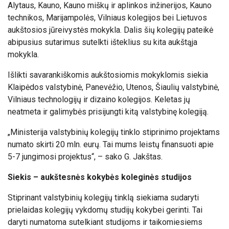
Alytaus, Kauno, Kauno miškų ir aplinkos inžinerijos, Kauno
technikos, Marijampolės, Vilniaus kolegijos bei Lietuvos
aukštosios jūreivystės mokykla. Dalis šių kolegijų pateikė
abipusius sutarimus sutelkti išteklius su kita aukštąja
mokykla.
Išlikti savarankiškomis aukštosiomis mokyklomis siekia
Klaipėdos valstybinė, Panevėžio, Utenos, Šiaulių valstybinė,
Vilniaus technologijų ir dizaino kolegijos. Keletas jų
neatmeta ir galimybės prisijungti kitą valstybinę kolegiją.
„Ministerija valstybinių kolegijų tinklo stiprinimo projektams
numato skirti 20 mln. eurų. Tai mums leistų finansuoti apie
5-7 jungimosi projektus“, – sako G. Jakštas.
Siekis – aukštesnės kokybės koleginės studijos
Stiprinant valstybinių kolegijų tinklą siekiama sudaryti
prielaidas kolegijų vykdomų studijų kokybei gerinti. Tai
daryti numatoma sutelkiant studijoms ir taikomiesiems