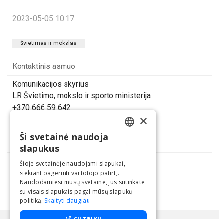
2023-05-05 10:17
Švietimas ir mokslas
Kontaktinis asmuo
Komunikacijos skyrius
LR Švietimo, mokslo ir sporto ministerija
+370 666 59 642
×
info@smsm.lt
Ši svetainė naudoja
LITHUANIAN
Dalintis
slapukus
ENGLISH
Šioje svetainėje naudojami slapukai,
siekiant pagerinti vartotojo patirtį.
Naudodamiesi mūsų svetaine, jūs sutinkate
su visais slapukais pagal mūsų slapukų
politiką.
Skaityti daugiau
Paslaugą teikia UAB "BNS".