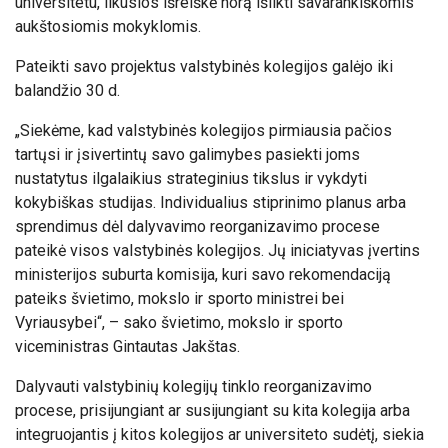
universitetu, likusios išreiškė norą išlikti savarankiškomis
aukštosiomis mokyklomis.
Pateikti savo projektus valstybinės kolegijos galėjo iki
balandžio 30 d.
„Siekėme, kad valstybinės kolegijos pirmiausia pačios
tartųsi ir įsivertintų savo galimybes pasiekti joms
nustatytus ilgalaikius strateginius tikslus ir vykdyti
kokybiškas studijas. Individualius stiprinimo planus arba
sprendimus dėl dalyvavimo reorganizavimo procese
pateikė visos valstybinės kolegijos. Jų iniciatyvas įvertins
ministerijos suburta komisija, kuri savo rekomendaciją
pateiks švietimo, mokslo ir sporto ministrei bei
Vyriausybei“, – sako švietimo, mokslo ir sporto
viceministras Gintautas Jakštas.
Dalyvauti valstybinių kolegijų tinklo reorganizavimo
procese, prisijungiant ar susijungiant su kita kolegija arba
integruojantis į kitos kolegijos ar universiteto sudėtį, siekia