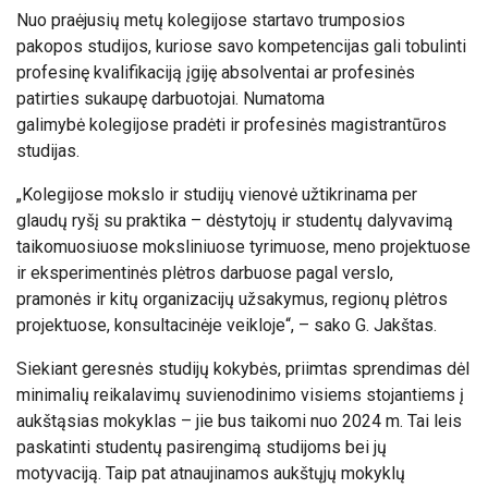
Nuo praėjusių metų kolegijose startavo trumposios
pakopos studijos, kuriose savo kompetencijas gali tobulinti
profesinę kvalifikaciją įgiję absolventai ar profesinės
patirties sukaupę darbuotojai. Numatoma
galimybė kolegijose pradėti ir profesinės magistrantūros
studijas.
„Kolegijose mokslo ir studijų vienovė užtikrinama per
glaudų ryšį su praktika – dėstytojų ir studentų dalyvavimą
taikomuosiuose moksliniuose tyrimuose, meno projektuose
ir eksperimentinės plėtros darbuose pagal verslo,
pramonės ir kitų organizacijų užsakymus, regionų plėtros
projektuose, konsultacinėje veikloje“, – sako G. Jakštas.
Siekiant geresnės studijų kokybės, priimtas sprendimas dėl
minimalių reikalavimų suvienodinimo visiems stojantiems į
aukštąsias mokyklas – jie bus taikomi nuo 2024 m. Tai leis
paskatinti studentų pasirengimą studijoms bei jų
motyvaciją. Taip pat atnaujinamos aukštųjų mokyklų