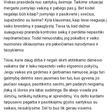
Viskas prasideda nuo santykių šeimoje. Tarkime situacija:
mergaitė įsimylėjo vaikiną ir pabėgo pas jį. Bet kodėl
negalėjo būti kitaip? Įsimylėjo ir pasikvietė į svečius,
supažindino su šeima? Kyla klausimas, kaip tėvai reaguoja į
vaiko brendimą ir paauglystę. Tiesa ta, kad dažnai
suaugusieji praranda kontrolės saiką ir perdėtai nepasitiki
nepilnamečiais. Todėl nenuostabu, jog pokalbis ir vaiko
nuomonės išklausymas yra pakeičiamas nurodymais ir
taisyklėmis.
Tėvai, kurie daug dirba ir negali skirti atitinkamo dėmesio
vaikams dar ir laiku nepastebi vaiko elgsenos pokyčių.
Jeigu vaikas yra girdimas ir gerbiamas namuose, jeigu turi
galimybę dalintis savo jausmais bei tuo, kuo gyvena, jis
jaučiasi saugus, pasitikintis savimi, jam padaryti neigiamą
įtaką iš išorės yra labai sudėtinga. Be abejo visada yra
išimčių, netikėtų nutikimų ar sprendimų. Vis dėlto kurdami
tarpusavio pagarba ir pasitikėjimu grįstis santykius su
vaikais, nesuklysime. Dėl to bus tik geriau visiems.