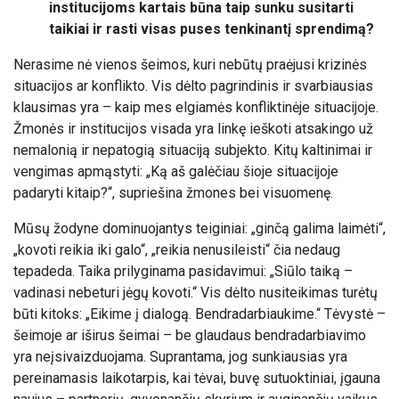
institucijoms kartais būna taip sunku susitarti
taikiai ir rasti visas puses tenkinantį sprendimą?
Nerasime nė vienos šeimos, kuri nebūtų praėjusi krizinės
situacijos ar konflikto. Vis dėlto pagrindinis ir svarbiausias
klausimas yra – kaip mes elgiamės konfliktinėje situacijoje.
Žmonės ir institucijos visada yra linkę ieškoti atsakingo už
nemalonią ir nepatogią situaciją subjekto. Kitų kaltinimai ir
vengimas apmąstyti: „Ką aš galėčiau šioje situacijoje
padaryti kitaip?“, supriešina žmones bei visuomenę.
Mūsų žodyne dominuojantys teiginiai: „ginčą galima laimėti“,
„kovoti reikia iki galo“, „reikia nenusileisti“ čia nedaug
tepadeda. Taika prilyginama pasidavimui: „Siūlo taiką –
vadinasi nebeturi jėgų kovoti.“ Vis dėlto nusiteikimas turėtų
būti kitoks: „Eikime į dialogą. Bendradarbiaukime.“ Tėvystė –
šeimoje ar iširus šeimai – be glaudaus bendradarbiavimo
yra neįsivaizduojama. Suprantama, jog sunkiausias yra
pereinamasis laikotarpis, kai tėvai, buvę sutuoktiniai, įgauna