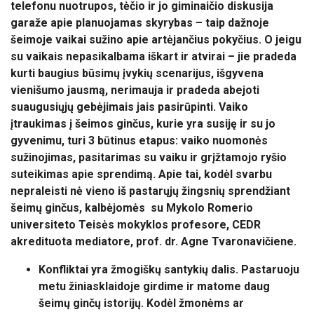
telefonu nuotrupos, tėčio ir jo giminaičio diskusija
garaže apie planuojamas skyrybas – taip dažnoje
šeimoje vaikai sužino apie artėjančius pokyčius. O jeigu
su vaikais nepasikalbama iškart ir atvirai – jie pradeda
kurti baugius būsimų įvykių scenarijus, išgyvena
vienišumo jausmą, nerimauja ir pradeda abejoti
suaugusiųjų gebėjimais jais pasirūpinti. Vaiko
įtraukimas į šeimos ginčus, kurie yra susiję ir su jo
gyvenimu, turi 3 būtinus etapus: vaiko nuomonės
sužinojimas, pasitarimas su vaiku ir grįžtamojo ryšio
suteikimas apie sprendimą. Apie tai, kodėl svarbu
nepraleisti nė vieno iš pastarųjų žingsnių sprendžiant
šeimų ginčus, kalbėjomės su Mykolo Romerio
universiteto Teisės mokyklos profesore, CEDR
akredituota mediatore, prof. dr. Agne Tvaronavičiene.
Konfliktai yra žmogiškų santykių dalis. Pastaruoju
metu žiniasklaidoje girdime ir matome daug
šeimų ginčų istorijų. Kodėl žmonėms ar