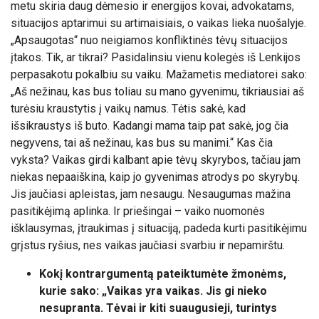
metu skiria daug dėmesio ir energijos kovai, advokatams,
situacijos aptarimui su artimaisiais, o vaikas lieka nuošalyje.
„Apsaugotas“ nuo neigiamos konfliktinės tėvų situacijos
įtakos. Tik, ar tikrai? Pasidalinsiu vienu kolegės iš Lenkijos
perpasakotu pokalbiu su vaiku. Mažametis mediatorei sako:
„Aš nežinau, kas bus toliau su mano gyvenimu, tikriausiai aš
turėsiu kraustytis į vaikų namus. Tėtis sakė, kad
išsikraustys iš buto. Kadangi mama taip pat sakė, jog čia
negyvens, tai aš nežinau, kas bus su manimi.“ Kas čia
vyksta? Vaikas girdi kalbant apie tėvų skyrybos, tačiau jam
niekas nepaaiškina, kaip jo gyvenimas atrodys po skyrybų.
Jis jaučiasi apleistas, jam nesaugu. Nesaugumas mažina
pasitikėjimą aplinka. Ir priešingai – vaiko nuomonės
išklausymas, įtraukimas į situaciją, padeda kurti pasitikėjimu
grįstus ryšius, nes vaikas jaučiasi svarbiu ir nepamirštu.
Kokį kontrargumentą pateiktumėte žmonėms,
kurie sako: „Vaikas yra vaikas. Jis gi nieko
nesupranta. Tėvai ir kiti suaugusieji, turintys