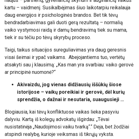
naujus – partnerių, gyvenančių skyrium ir auginančių vaikus
kartu – vaidmenį. Susikalbėjimas šiuo laikotarpiu reikalauja
daug energijos ir psichologinės brandos. Bet tik tėvų
bendradarbiavimas gali duoti gerą rezultatą – normalią
vaiko vystymosi raidą ir darnų bendravimą tiek su mama,
tiek ir su tėčiu po tėvų skyrybų proceso.
Taigi, taikus situacijos sureguliavimas yra daug geresnis
visai šeimai ir ypač vaikams. Abejojantiems tuo, vertėtų
atsakyti sau į klausimą: „Kas man yra svarbiau: vaiko gerovė
ar principinė nuomonė?“
Akivaizdu, jog vienas didžiausių iššūkių šiose
istorijose – vaikų poreikiai ir gerovė, dėl kurių
sprendžia, o dažnai ir nesutaria, suaugusieji …
Blogiausia, kai tėvų konfliktuose vaikas lieka pasyviu
dalyviu. Kartą iš kolegų advokatų išgirdau: „Tėvai
nusistatinėja „Naudojimosi vaiku tvarką“.“ Deja, bet žodžiai
atspindi realybę, kurioje veiksmas iš tikrųjų vyksta.