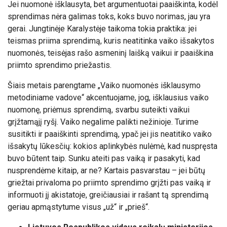
Jei nuomonė išklausyta, bet argumentuotai paaiškinta, kodėl
sprendimas nėra galimas toks, koks buvo norimas, jau yra
gerai. Jungtinėje Karalystėje taikoma tokia praktika: jei
teismas priima sprendimą, kuris neatitinka vaiko išsakytos
nuomonės, teisėjas rašo asmeninį laišką vaikui ir paaiškina
priimto sprendimo priežastis.
Šiais metais parengtame „Vaiko nuomonės išklausymo
metodiniame vadove“ akcentuojame, jog, išklausius vaiko
nuomonę, priėmus sprendimą, svarbu suteikti vaikui
grįžtamąjį ryšį. Vaiko negalime palikti nežinioje. Turime
susitikti ir paaiškinti sprendimą, ypač jei jis neatitiko vaiko
išsakytų lūkesčių: kokios aplinkybės nulėmė, kad nuspręsta
buvo būtent taip. Sunku ateiti pas vaiką ir pasakyti, kad
nusprendėme kitaip, ar ne? Kartais pasvarstau – jei būtų
griežtai privaloma po priimto sprendimo grįžti pas vaiką ir
informuoti jį akistatoje, greičiausiai ir rašant tą sprendimą
geriau apmąstytume visus „už“ ir „prieš“.