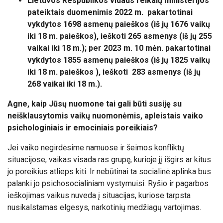
Lietuvos Respublikos vidaus reikalų ministerijos
pateiktais duomenimis 2022 m. pakartotinai
vykdytos 1698 asmenų paieškos (iš jų 1676 vaikų
iki 18 m. paieškos), ieškoti 265 asmenys (iš jų 255
vaikai iki 18 m.); per 2023 m. 10 mėn. pakartotinai
vykdytos 1855 asmenų paieškos (iš jų 1825 vaikų
iki 18 m. paieškos ), ieškoti 283 asmenys (iš jų
268 vaikai iki 18 m.).
Agne, kaip Jūsų nuomone tai gali būti susiję su
neišklausytomis vaikų nuomonėmis, apleistais vaiko
psichologiniais ir emociniais poreikiais?
Jei vaiko negirdėsime namuose ir šeimos konfliktų
situacijose, vaikas visada ras grupę, kurioje jį išgirs ar kitus
jo poreikius atlieps kiti. Ir nebūtinai ta socialinė aplinka bus
palanki jo psichosocialiniam vystymuisi. Ryšio ir pagarbos
ieškojimas vaikus nuveda į situacijas, kuriose tarpsta
nusikalstamas elgesys, narkotinių medžiagų vartojimas.