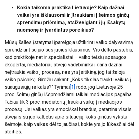
Kokia taikoma praktika Lietuvoje? Kaip dažnai
vaikai yra išklausomi ir įtraukiami į šeimos ginčų
sprendimų priėmimą, atsižvelgiant į jų išsakytą
nuomonę ir įvardintus poreikius?
Mūsų šalies įstatymai įpareigoja užtikrinti vaiko dalyvavimą
sprendžiant su juo susijusius klausimus. Vis dėlto pastebiu,
kad praktikoje net ir specialistai – vaiko teisių apsaugos
ekspertai, mediatoriai, atvejo vadybininkai, gana dažnai
neįtraukia vaiko į procesą, nes yra įsitikinę, jog tai žaloja
vaiko psichiką. Girdžiu sakant: „Koks tikslas traukti vaikus į
suaugusiųjų reikalus?“ Tyrimai
[1]
rodo, jog Lietuvoje 25
proc. šeimų ginčų išsprendžiami taikiai mediacijos pagalba.
Tačiau tik 3 proc. mediatorių įtraukia vaiką į mediacijos
procesą. Jei vaikas yra emociškai brandus, patartina visais
atvejais su juo kalbėtis apie situaciją: koks ginčas vyksta
šeimoje, kaip vaikas dėl to jaučiasi, kokie yra jo lūkesčiai dėl
ateities.