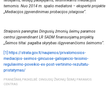
teisėjams, teisėjų padėjėjams, teisininkams mediacijos
temomis. Nuo 2014 m. spalio mediatorė – ekspertė projekte
„Mediacijos įgyvendinimas probacijos įstaigose“.
Straipsnis parengtas Dingusių žmonių šeimų paramos
centrui įgyvendinant LR SADM finansuojamą projektą
„Šeimos tiltai: pagalba skyrybas išgyvenančioms šeimoms“.
[1]
https://strata.gov.lt/naujienos/privalomosios-
mediacijos-seimos-gincuose-galiojancio-teisinio-
reguliavimo-poveikio-ex-post-vertinimo-rezultatu-
pristatymas/
PRANEŠIMĄ PASKELBĖ: DINGUSIŲ ŽMONIŲ ŠEIMŲ PARAMOS
CENTRAS