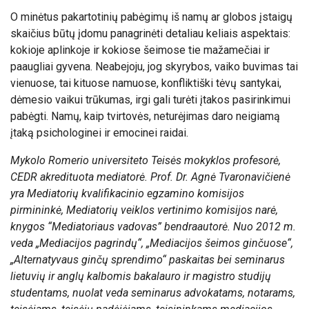
O minėtus pakartotinių pabėgimų iš namų ar globos įstaigų
skaičius būtų įdomu panagrinėti detaliau keliais aspektais:
kokioje aplinkoje ir kokiose šeimose tie mažamečiai ir
paaugliai gyvena. Neabejoju, jog skyrybos, vaiko buvimas tai
vienuose, tai kituose namuose, konfliktiški tėvų santykai,
dėmesio vaikui trūkumas, irgi gali turėti įtakos pasirinkimui
pabėgti. Namų, kaip tvirtovės, neturėjimas daro neigiamą
įtaką psichologinei ir emocinei raidai.
Mykolo Romerio universiteto Teisės mokyklos profesorė,
CEDR akredituota mediatorė. Prof. Dr. Agnė Tvaronavičienė
yra Mediatorių kvalifikacinio egzamino komisijos
pirmininkė, Mediatorių veiklos vertinimo komisijos narė,
knygos “Mediatoriaus vadovas” bendraautorė. Nuo 2012 m.
veda „Mediacijos pagrindų“, „Mediacijos šeimos ginčuose“,
„Alternatyvaus ginčų sprendimo“ paskaitas bei seminarus
lietuvių ir anglų kalbomis bakalauro ir magistro studijų
studentams, nuolat veda seminarus advokatams, notarams,