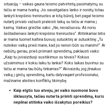
situaciją – vaikas gauna teismo patvirtintą pasimatymų su
tėčiu ar mama tvarką. Jis savaitgaliais lanko ir norėtų toliau
lankyti krepšinio treniruotes ar kitą būrelį, bet pagal teismo
nutartį privalo važiuoti praleisti laiką su tėčiu ar mama į
kaimą. Vaikas griežtai sako: „Ne, nevažiuosiu. Aš noriu
šeštadieniais lankyti krepšinio treniruotes“. Atitinkamai tėtis
ar mama tuomet kaltina buvusį sutuoktinį ar sutuoktinę: „Tu
nuteikei vaiką prieš mane, kad jis nenori būti su manimi!“. Ar
nebūtų geriau, prieš priimant sprendimą, paklausti vaiko:
„Kaip tu įsivaizduoji susitikimus su tėvais? Kokius
užsiėmimus ir kokiu laiku tu lankai? Koks laikas buvimui su
tėčiu ar mama tau būtų tinkamas?“ Akivaizdu, jog įtraukus
vaiką į ginčų sprendimą, kartu dalyvaujant profesionalui,
mažiname ateities konfliktų tikimybę.
Kaip elgtis tuo atveju, jei vaiko nuomonė buvo
išklausyta, tačiau nutarta priimti sprendimą, kuris
nepilnai atitinka vaiko išsakytus poreikius?