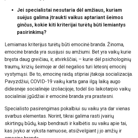
Jei specialistai nesutaria dėl amžiaus, kuriam
suėjus galima įtraukti vaikus aptariant šeimos
ginčus, kokie kiti kriterijai turėtų būti lemiantys
pasirinkimą?
Lemiamas kriterijus turėtų būti emocinė branda. Žinoma,
emocinė branda yra susijusi su amžiumi. Bet yra vaikų kurie
bręsta daug greičiau, ir, atvirkščiai, – kurie dėl psichologinių
traumų, krizių šeimoje ar dėl negalios turi lėtesnį emocinį
vystymąsi. Be to, emocinę raidą stipriai įtakoja socializacija.
Pavyzdžiui, COVID-19 vaikų karta gana ilgą laiką augo
didesnėje socialinėje izoliacijoje, todėl šio laikotarpio vaikų
socialiniai įgūdžiai ir emocinė branda yra prastesni.
Specialisto pasirengimas pokalbiui su vaiku yra dar vienas
svarbus elementas. Norint, tikrai galima rasti įvairių
skirtingų būdų, kaip bendrauti ir kalbėtis su vaiku apie tai,
kas įvyko ar vyksta namuose, atsižvelgiant į jo amžių ir