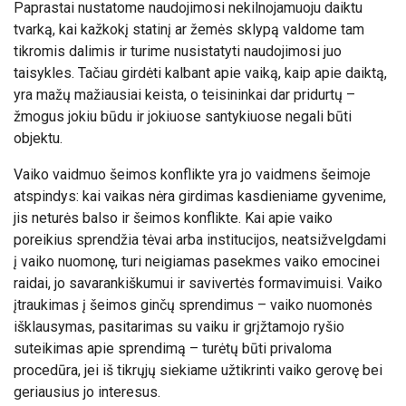
Paprastai nustatome naudojimosi nekilnojamuoju daiktu
tvarką, kai kažkokį statinį ar žemės sklypą valdome tam
tikromis dalimis ir turime nusistatyti naudojimosi juo
taisykles. Tačiau girdėti kalbant apie vaiką, kaip apie daiktą,
yra mažų mažiausiai keista, o teisininkai dar pridurtų –
žmogus jokiu būdu ir jokiuose santykiuose negali būti
objektu.
Vaiko vaidmuo šeimos konflikte yra jo vaidmens šeimoje
atspindys: kai vaikas nėra girdimas kasdieniame gyvenime,
jis neturės balso ir šeimos konflikte. Kai apie vaiko
poreikius sprendžia tėvai arba institucijos, neatsižvelgdami
į vaiko nuomonę, turi neigiamas pasekmes vaiko emocinei
raidai, jo savarankiškumui ir savivertės formavimuisi. Vaiko
įtraukimas į šeimos ginčų sprendimus – vaiko nuomonės
išklausymas, pasitarimas su vaiku ir grįžtamojo ryšio
suteikimas apie sprendimą – turėtų būti privaloma
procedūra, jei iš tikrųjų siekiame užtikrinti vaiko gerovę bei
geriausius jo interesus.