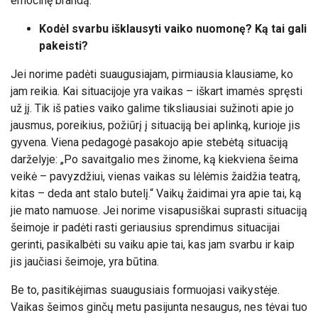
emocinę brandą.
Kodėl svarbu išklausyti vaiko nuomonę? Ką tai gali
pakeisti?
Jei norime padėti suaugusiajam, pirmiausia klausiame, ko
jam reikia. Kai situacijoje yra vaikas – iškart imamės spręsti
už jį. Tik iš paties vaiko galime tiksliausiai sužinoti apie jo
jausmus, poreikius, požiūrį į situaciją bei aplinką, kurioje jis
gyvena. Viena pedagogė pasakojo apie stebėtą situaciją
darželyje: „Po savaitgalio mes žinome, ką kiekviena šeima
veikė – pavyzdžiui, vienas vaikas su lėlėmis žaidžia teatrą,
kitas – deda ant stalo butelį.“ Vaikų žaidimai yra apie tai, ką
jie mato namuose. Jei norime visapusiškai suprasti situaciją
šeimoje ir padėti rasti geriausius sprendimus situacijai
gerinti, pasikalbėti su vaiku apie tai, kas jam svarbu ir kaip
jis jaučiasi šeimoje, yra būtina.
Be to, pasitikėjimas suaugusiais formuojasi vaikystėje.
Vaikas šeimos ginčų metu pasijunta nesaugus, nes tėvai tuo