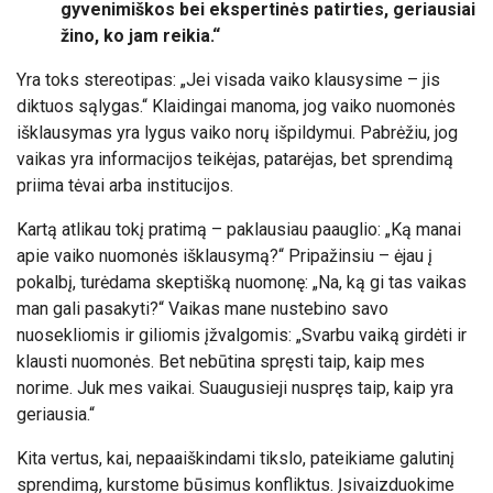
gyvenimiškos bei ekspertinės patirties, geriausiai
žino, ko jam reikia.“
Yra toks stereotipas: „Jei visada vaiko klausysime – jis
diktuos sąlygas.“ Klaidingai manoma, jog vaiko nuomonės
išklausymas yra lygus vaiko norų išpildymui. Pabrėžiu, jog
vaikas yra informacijos teikėjas, patarėjas, bet sprendimą
priima tėvai arba institucijos.
Kartą atlikau tokį pratimą – paklausiau paauglio: „Ką manai
apie vaiko nuomonės išklausymą?“ Pripažinsiu – ėjau į
pokalbį, turėdama skeptišką nuomonę: „Na, ką gi tas vaikas
man gali pasakyti?“ Vaikas mane nustebino savo
nuosekliomis ir giliomis įžvalgomis: „Svarbu vaiką girdėti ir
klausti nuomonės. Bet nebūtina spręsti taip, kaip mes
norime. Juk mes vaikai. Suaugusieji nuspręs taip, kaip yra
geriausia.“
Kita vertus, kai, nepaaiškindami tikslo, pateikiame galutinį
sprendimą, kurstome būsimus konfliktus. Įsivaizduokime