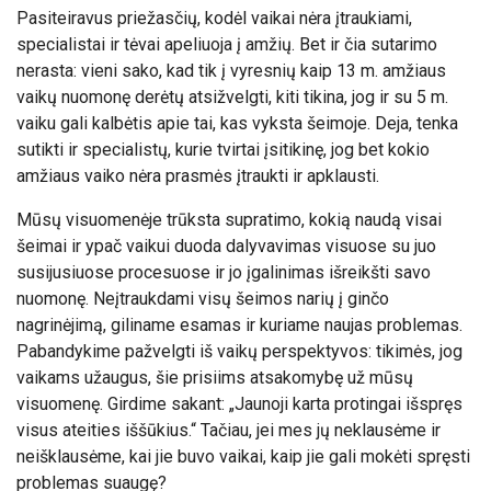
Pasiteiravus priežasčių, kodėl vaikai nėra įtraukiami,
specialistai ir tėvai apeliuoja į amžių. Bet ir čia sutarimo
nerasta: vieni sako, kad tik į vyresnių kaip 13 m. amžiaus
vaikų nuomonę derėtų atsižvelgti, kiti tikina, jog ir su 5 m.
vaiku gali kalbėtis apie tai, kas vyksta šeimoje. Deja, tenka
sutikti ir specialistų, kurie tvirtai įsitikinę, jog bet kokio
amžiaus vaiko nėra prasmės įtraukti ir apklausti.
Mūsų visuomenėje trūksta supratimo, kokią naudą visai
šeimai ir ypač vaikui duoda dalyvavimas visuose su juo
susijusiuose procesuose ir jo įgalinimas išreikšti savo
nuomonę. Neįtraukdami visų šeimos narių į ginčo
nagrinėjimą, giliname esamas ir kuriame naujas problemas.
Pabandykime pažvelgti iš vaikų perspektyvos: tikimės, jog
vaikams užaugus, šie prisiims atsakomybę už mūsų
visuomenę. Girdime sakant: „Jaunoji karta protingai išspręs
visus ateities iššūkius.“ Tačiau, jei mes jų neklausėme ir
neišklausėme, kai jie buvo vaikai, kaip jie gali mokėti spręsti
problemas suaugę?