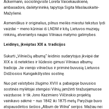
Ackermann, sociolingvistė Loreta Vaicekauskienė,
ambasadorė, dailėtyrininkė, tapytoja Sigita Maslauskaitė-
Mažylienė.
Asmeniškus ir originalius, pilnus meilės miestui tekstus lydi
vaizdai – meno kūriniai iš LNDM ir kitų Lietuvos muziejų
rinkinių, atveriantys naujas Vilniaus matymo galimybes.
Leidinys, įkvėptas XIX a. tradicijos
Sukurti „Vilniečių albumą“ leidinio sudarytojus įkvėpė dar
XIX a. iš netekties ir liūdesio gimusi Vilniaus albumų
tradicija. Jie vienijo vilniečius ir priminė buvusią Lietuvos
Didžiosios Kunigaikštystės sostinę.
Nuo pat valstybės žlugimo XVIII a. pabaigoje buvusios
sostinės mylėtojai stengėsi Vilnių įamžinti tiražuojamuose
vaizduose. Ir tik Jono Kazimiero Vilčinskio projektą
vainikavo sėkmė – nuo 1842 iki 1875 metų Paryžiuje buvo
atspausdintos šešios „Album de Wilna“ serijos. Mažiau nei