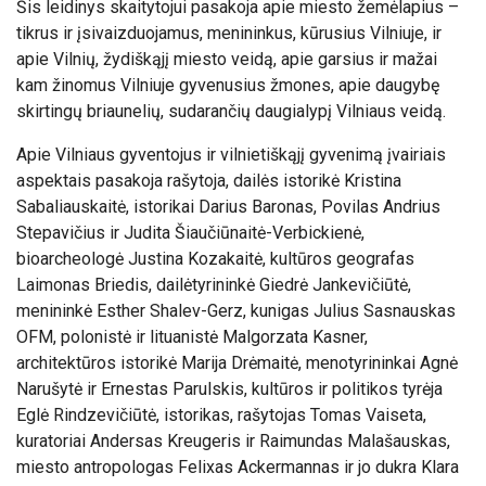
Šis leidinys skaitytojui pasakoja apie miesto žemėlapius –
tikrus ir įsivaizduojamus, menininkus, kūrusius Vilniuje, ir
apie Vilnių, žydiškąjį miesto veidą, apie garsius ir mažai
kam žinomus Vilniuje gyvenusius žmones, apie daugybę
skirtingų briaunelių, sudarančių daugialypį Vilniaus veidą.
Apie Vilniaus gyventojus ir vilnietiškąjį gyvenimą įvairiais
aspektais pasakoja rašytoja, dailės istorikė Kristina
Sabaliauskaitė, istorikai Darius Baronas, Povilas Andrius
Stepavičius ir Judita Šiaučiūnaitė-Verbickienė,
bioarcheologė Justina Kozakaitė, kultūros geografas
Laimonas Briedis, dailėtyrininkė Giedrė Jankevičiūtė,
menininkė Esther Shalev-Gerz, kunigas Julius Sasnauskas
OFM, polonistė ir lituanistė Malgorzata Kasner,
architektūros istorikė Marija Drėmaitė, menotyrininkai Agnė
Narušytė ir Ernestas Parulskis, kultūros ir politikos tyrėja
Eglė Rindzevičiūtė, istorikas, rašytojas Tomas Vaiseta,
kuratoriai Andersas Kreugeris ir Raimundas Malašauskas,
miesto antropologas Felixas Ackermannas ir jo dukra Klara