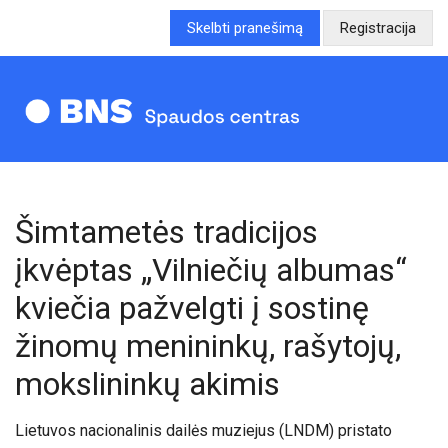
Skelbti pranešimą
Registracija
Šimtametės tradicijos
įkvėptas „Vilniečių albumas“
kviečia pažvelgti į sostinę
žinomų menininkų, rašytojų,
mokslininkų akimis
Lietuvos nacionalinis dailės muziejus (LNDM) pristato