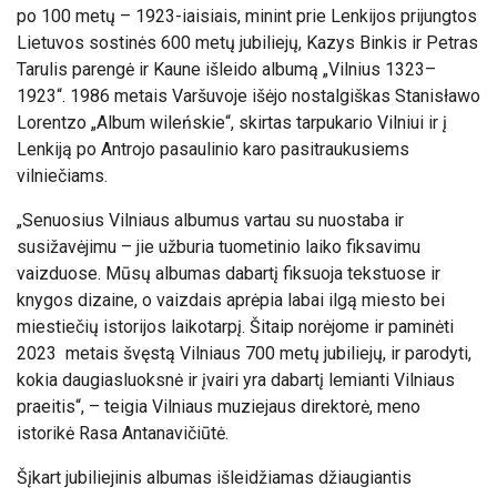
po 100 metų – 1923-iaisiais, minint prie Lenkijos prijungtos
Lietuvos sostinės 600 metų jubiliejų, Kazys Binkis ir Petras
Tarulis parengė ir Kaune išleido albumą „Vilnius 1323–
1923“. 1986 metais Varšuvoje išėjo nostalgiškas Stanisławo
Lorentzo „Album wileńskie“, skirtas tarpukario Vilniui ir į
Lenkiją po Antrojo pasaulinio karo pasitraukusiems
vilniečiams.
„Senuosius Vilniaus albumus vartau su nuostaba ir
susižavėjimu – jie užburia tuometinio laiko fiksavimu
vaizduose. Mūsų albumas dabartį fiksuoja tekstuose ir
knygos dizaine, o vaizdais aprėpia labai ilgą miesto bei
miestiečių istorijos laikotarpį. Šitaip norėjome ir paminėti
2023 metais švęstą Vilniaus 700 metų jubiliejų, ir parodyti,
kokia daugiasluoksnė ir įvairi yra dabartį lemianti Vilniaus
praeitis“, – teigia Vilniaus muziejaus direktorė, meno
istorikė Rasa Antanavičiūtė.
Šįkart jubiliejinis albumas išleidžiamas džiaugiantis