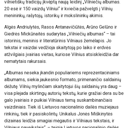
vilnietiškų tradicijų įkvėptą naują leidinį „Vilniečių albumas.
20 esė ir 150 vaizdų Vilniui“ ir kviečia pažvelgti į Vilnių
menininkų, rašytojų, istorikų ir mokslininkų akimis.
Algės Andriulytės, Rasos Antanavičiūtės, Arūno Gelūno ir
Giedrės Mickūnaitės sudarytas „Vilniečių albumas“ – tai
istorinis, meninis ir literatūrinis Vilniaus žemėlapis. Jo
tekstai ir vaizdai vedžioja skaitytoją po laiko ir erdvės
atžvilgiais įvairias vietas, kuriose Vilnius atsiskleidžia dar
nematytais rakursais.
„Albumas neseka įkandin populiariems reprezentaciniams
albumams, siekia jaukesnio formato, primenančio saldainių
dėžutę. Vilnių mylinčiam skaitytojui šių saldainių yra daug –
visa plejada skirtingų autorių tekstų, kurie gražiai dera su be
galo įvairiais ir puikiai Vilniaus temą suskambinančiais
vaizdiniais. Tiek iš Lietuvos nacionalinio dailės muziejaus
rinkinių, tiek ir pasiskolintų. Unikalus Jonės Miškinytės
dizainas leidžia smagiai mėgautis ir Vilniaus tekstais, ir
Vilniaus paveikslais“, – teigia Lietuvos nacionalinio dailės