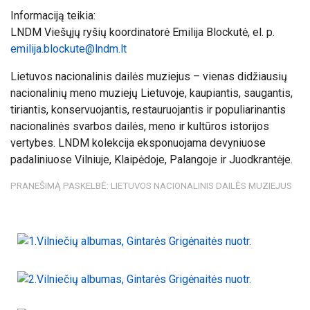
Informaciją teikia:
LNDM Viešųjų ryšių koordinatorė Emilija Blockutė, el. p.
emilija.blockute@lndm.lt
Lietuvos nacionalinis dailės muziejus – vienas didžiausių
nacionalinių meno muziejų Lietuvoje, kaupiantis, saugantis,
tiriantis, konservuojantis, restauruojantis ir populiarinantis
nacionalinės svarbos dailės, meno ir kultūros istorijos
vertybes. LNDM kolekcija eksponuojama devyniuose
padaliniuose Vilniuje, Klaipėdoje, Palangoje ir Juodkrantėje.
PRANEŠIMĄ PASKELBĖ: LIETUVOS NACIONALINIS DAILĖS MUZIEJUS