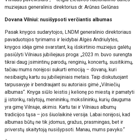
muziejaus generalinis direktorius dr. Arūnas Gelūnas
Dovana Vilniui: nusišypsoti verčiantis albumas
Pasak knygos sudarytojos, LNDM generalinio direktoriaus
pavaduotojos tyrimams ir leidybai Algės Andriulytės,
knygos idėja gimė svarstant, ką išskirtinio muziejus galėtų
pasiūlyti Vilniaus jubiliejaus proga: „2023 m. buvo surengta
tikrai daug įsimintinų parodų, renginių, koncertų, susitikimų,
tačiau mums norėjosi sukurti emociją – dovaną, kuri
nesibaigtų kartu su jubiliejiniais metais. Taip diskutuojant
tarpusavyje ir bendraujant su autoriais gimė „Vilniečių
albumas“. Knyga siūlo leistis į kelionę po miestą ir pamatyti
jį istorikų, rašytojų, menininkų, mokslininkų, kurių dauguma
yra gimę Vilniuje, akimis. Kartu tai ir Vilniaus albumų
tradicijos tąsa – jos šiuolaikinė versija. Labai norėjosi, kad
albumas būtų ne tik įdomus, gražus, prasmingas, bet ir
priverstų skaitytoją nusišypsoti. Manau, mums pavyko.“