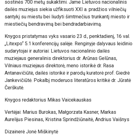
sostinės 700 metų sukaktimi. Jame Lietuvos nacionalinis
dailės muziejus siekia užfiksuoti XXI a. pradžios vilniečių
santykį su miestu bei liudyti šimtmečius trunkantį miesto ir
miestiečių bendravimą bei bendradarbiavimą.
Knygos pristatymas vyks vasario 23 d., penktadienį, 16 val.
„Litexpo“ 5.1 konferencijų salėje. Renginyje dalyvaus leidinio
sudarytojai ir autoriai: Lietuvos nacionalinio dailės
muziejaus generalinis direktorius dr. Arūnas Gelūnas,
Vilniaus muziejaus direktorė, meno istorikė dr. Rasa
Antanavičiūtė, dailės istorikė ir parodų kuratorė prof. Giedrė
Jankevičiūtė. Pokalbį moderuos literatūros kritikė dr. Jūratė
Čerškutė.
Knygos redaktorius Mikas Vaicekauskas
Vertėjai: Marius Burokas, Małgorzata Kasner, Markas
Aurelijus Piesinas, Kristina Sprindžiūnaitė, Andrius Vaišnys
Dizainerė Jonė Miškinytė