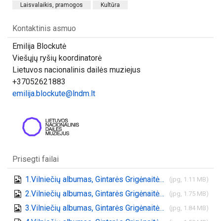
Laisvalaikis, pramogos
Kultūra
Kontaktinis asmuo
Emilija Blockutė
Viešųjų ryšių koordinatorė
Lietuvos nacionalinis dailės muziejus
+37052621883
emilija.blockute@lndm.lt
Prisegti failai
1.Vilniečių albumas, Gintarės Grigėnaitės nuotr.
(jpg, 1.11 MB)
2.Vilniečių albumas, Gintarės Grigėnaitės nuotr.
(jpg, 1.75 MB)
3.Vilniečių albumas, Gintarės Grigėnaitės nuotr.
(jpg, 1.84 MB)