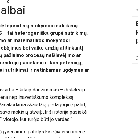
albai
P
ėl specifinių mokymosi sutrikimų
S – tai heterogeniška grupė sutrikimų,
šymo ar matematikos mokymosi
gebėjimus bei vaiko amžių atitinkantį
rų pažinimo procesų neišlavėjimo ar
D
bendrųjų pasiekimų ir kompetencijų,
niai sutrikimai ir netinkamas ugdymas ar
s arba – kitaip dar žinomas – disleksija.
yvena nepilnavertiškumo kompleksą
 Pasakodama skaudžią pedagoginę patirtį,
avo mokinių atvejį: „Ir ši istorija pasiekė
““ vietoje, kur turėjo būti jo vardas.“
 išgyvenamos patirtys kviečia visuomenę