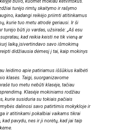
kelyje buvo, kuomet mokiau ketvirtokus.
zdžiai turėjo rimtų skaitymo ir rašymo
žaugino, kadangi reikėjo priimti atitinkamus
, kurie tuo metu atrodė geriausi. Ir ši
ur turėjo būti jo vardas, užsirašė: „Aš esu
pratau, kad reikia keisti ne tik vieną ar
kurį laiką įsivertindavo savo išmokimą
kreipti didžiausia dėmesį į tai, kaip mokinys
au leidimo apie patiriamus iššūkius kalbėti
kinio klasės. Taigi, suorganizavome
prašė tuo metu nebūti klasėje, tačiau
jo sprendimą. Klasėje mokiniams rodžiau
, kurie susiduria su tokiais pačiais
ymybės dalinosi savo patirtimis mokykloje ir
aga ir atitinkami pokalbiai vaikams tikrai
kad pavydu, nes ir ji norėtų, kad jai taip
uokėme.