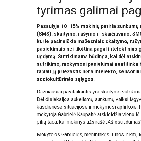
tyrimas galimai pag
Pasaulyje 10–15% mokinių patiria sunkumų d
(SMS): skaitymo, rašymo ir skaičiavimo. SM
kurie pasireiškia mažesniais skaitymo, ra
pasiekimais nei tikėtina pagal intelektinius 
ugdymą. Sutrikimams būdinga, kai dėl atski
sutrikimo, mokymosi pasiekimai neatitinka 
tačiau jų priežastis nėra intelekto, sensori
sociokultūrinės sąlygos.
Dažniausiai pasitaikantis yra skaitymo sutrikima
Dėl disleksijos sukeliamų sunkumų vaikai išg
kasdienėse situacijose ir mokymosi aplinkoje.
mokytoja Gabrielė Kaupaitė atskleidžia vieno iš s
piką tada, kai mokinys užsirašė „Aš esu „
durnas
Mokytojos Gabrielės, menininkės Linos ir kitų