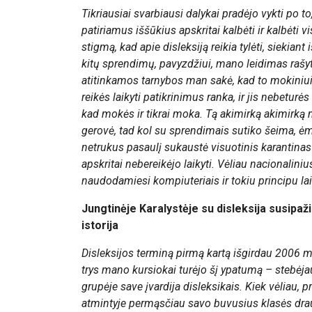
Tikriausiai svarbiausi dalykai pradėjo vykti po to
patiriamus iššūkius apskritai kalbėti ir kalbėti v
stigmą, kad apie disleksiją reikia tylėti, siekiant
kitų sprendimų, pavyzdžiui, mano leidimas rašy
atitinkamos tarnybos man sakė, kad to mokiniui n
reikės laikyti patikrinimus ranka, ir jis nebeturė
kad mokės ir tikrai moka. Tą akimirką akimirką 
gerovė, tad kol su sprendimais sutiko šeima, ėmia
netrukus pasaulį sukaustė visuotinis karantinas
apskritai nebereikėjo laikyti. Vėliau nacionalini
naudodamiesi kompiuteriais ir tokiu principu laik
Jungtinėje Karalystėje su disleksija susipa
istorija
Disleksijos terminą pirmą kartą išgirdau 2006 m
trys mano kursiokai turėjo šį ypatumą – stebėjau
grupėje save įvardija disleksikais. Kiek vėliau, p
atmintyje permąsčiau savo buvusius klasės drau