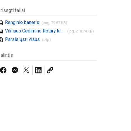
risegti failai
Renginio baneris
(png, 79.67 KB)
Vilniaus Gedimino Rotary klubas - Logotipas
(jpg, 218.74 KB)
Parsisiųsti visus
(.zip)
alintis