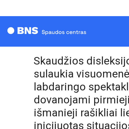
Skaudžios disleksij
sulaukia visuomen
labdaringo spektak
dovanojami pirmieji
išmanieji rašikliai li
inicijuotas situacij