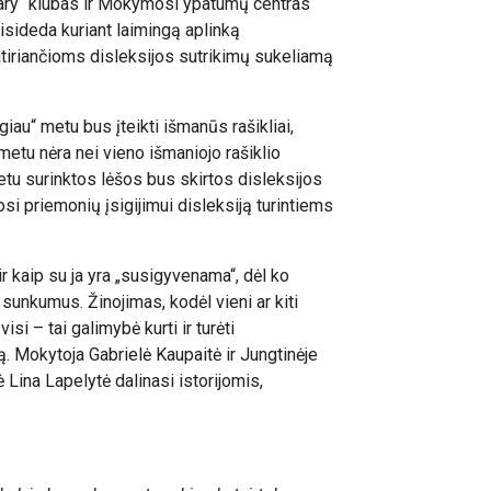
Rotary“ klubas ir Mokymosi ypatumų centras
isideda kuriant laimingą aplinką
iriančioms disleksijos sutrikimų sukeliamą
au“ metu bus įteikti išmanūs rašikliai,
 metu nėra nei vieno išmaniojo rašiklio
etu surinktos lėšos bus skirtos disleksijos
osi priemonių įsigijimui disleksiją turintiems
 kaip su ja yra „susigyvenama“, dėl ko
sunkumus. Žinojimas, kodėl vieni ar kiti
isi – tai galimybė kurti ir turėti
ą. Mokytoja Gabrielė Kaupaitė ir Jungtinėje
 Lina Lapelytė dalinasi istorijomis,