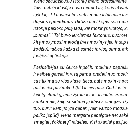
Viena skaudžiausių istorijų mano profesiniame 
Tais metais klasėje buvo berniukas, kuris akivai
iššūkių. Tikriausiai tie metai mane labiausiai u
drąsius sprendimus. Dirbau ir ieškojau sprendimų
istorija pasiekė piką tada, kai mokinys vietoje, k
„durnas“.“ Tai buvo lemiamas faktorius, kuomet su
kitą mokymosi metodą (nes mokinys jau ir taip 
žodžiu), tačiau kažką iš esmės ir, visų pirma, at
jaučiasi aplinkoje.
Pasikalbėjus su šeima ir pačiu mokiniu, papraši
ir kalbėti garsiai ir, visų pirma, pradėti nuo mo
susitikimą su visa klase, tiesa, pats mokinys pa
galiausiai pasirinko būti klasės gale. Gerbiau 
keletą filmukų, apie žymiausius pasaulio žmones
sunkumais, kaip susiduria jų klasės draugas. Įž
tuo, kur ir kaip jie yra dabar. Įvairi vaizdo medži
paliko įspūdį, viena mergaitė pabaigoje net sakė, 
smagiai „šokinėtų“ raidelės. Visi skaniai pasij