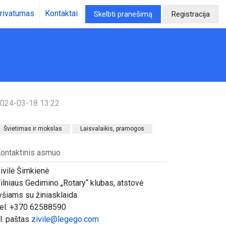
rivatumas
Kontaktai
Skelbti pranešimą
Registracija
024-03-18 13:22
Švietimas ir mokslas
Laisvalaikis, pramogos
ontaktinis asmuo
ivilė Šimkienė
ilniaus Gedimino „Rotary“ klubas, atstovė
yšiams su žiniasklaida
el. +370 62588590
l. paštas
zivile@legego.com