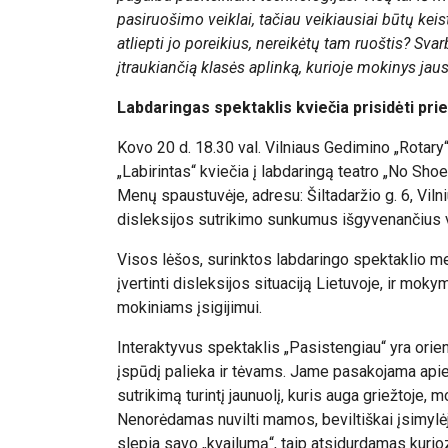
pasiruošimo veiklai, tačiau veikiausiai būtų keist
atliepti jo poreikius, nereikėtų tam ruoštis? Sva
įtraukiančią klasės aplinką, kurioje mokinys jaust
Labdaringas spektaklis kviečia prisidėti prie
Kovo 20 d. 18.30 val. Vilniaus Gedimino „Rotar
„Labirintas“ kviečia į labdaringą teatro „No Sho
Menų spaustuvėje, adresu: Šiltadaržio g. 6, Viln
disleksijos sutrikimo sunkumus išgyvenančius 
Visos lėšos, surinktos labdaringo spektaklio me
įvertinti disleksijos situaciją Lietuvoje, ir mok
mokiniams įsigijimui.
Interaktyvus spektaklis „Pasistengiau“ yra orien
įspūdį palieka ir tėvams. Jame pasakojama apie
sutrikimą turintį jaunuolį, kuris auga griežtoje
Nenorėdamas nuvilti mamos, beviltiškai įsimylė
slepia savo „kvailumą“, taip atsidurdamas kurio