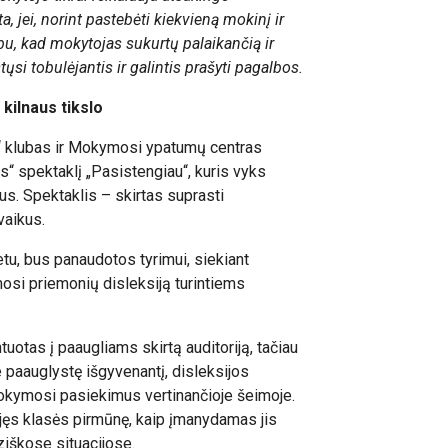
a, jei, norint pastebėti kiekvieną mokinį ir
rbu, kad mokytojas sukurtų palaikančią ir
ųsi tobulėjantis ir galintis prašyti pagalbos.
 kilnaus tikslo
y“ klubas ir Mokymosi ypatumų centras
es“ spektaklį „Pasistengiau“, kuris vyks
ius. Spektaklis – skirtas suprasti
vaikus.
tu, bus panaudotos tyrimui, siekiant
ymosi priemonių disleksiją turintiems
tuotas į paaugliams skirtą auditoriją, tačiau
 paauglystę išgyvenantį, disleksijos
, mokymosi pasiekimus vertinančioje šeimoje.
jęs klasės pirmūnę, kaip įmanydamas jis
ziškose situacijose.