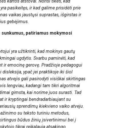
s kartos atstovai. Norisi tikėti, kad
ra pasikeitęs, ir kad galime prisidėti prie
as vaikas jaustųsi suprastas, išgirstas ir
lius gebėjimus.
ų sunkumus, patiriamus mokymosi
jui yra užtikrinti, kad mokinys gautų
mingai ugdytis. Svarbu paminėti, kad
et ir emocinę gerovę. Pradžioje pedagogui
ai disleksija, ypač jei praktikoje iki šiol
as atvejis gali pasirodyti visiškai skirtingas
 vis lengviau, kadangi tam tikri algoritmai
dimai gimsta, kai norime juos surasti. Tad
t ir kryptingai bendradarbiaujant su
geriausių sprendimų kiekvieno vaiko atveju.
pažinimo su teksto turiniu metodus,
rtingus būdus žinių įsivertinimui bei į
okytojo tikrai reikalauja atsakingo