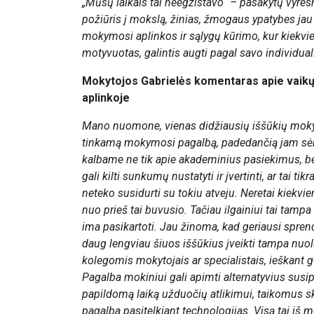
„Mūsų laikais tai neegzistavo“ – pasakytų vyresnė
požiūris į mokslą, žinias, žmogaus ypatybes jau y
mokymosi aplinkos ir sąlygų kūrimo, kur kiekvien
motyvuotas, galintis augti pagal savo individua
Mokytojos Gabrielės komentaras apie vaik
aplinkoje
Mano nuomone, vienas didžiausių iššūkių mokyto
tinkamą mokymosi pagalbą, padedančią jam sėk
kalbame ne tik apie akademinius pasiekimus, b
gali kilti sunkumų nustatyti ir įvertinti, ar tai tikr
neteko susidurti su tokiu atveju. Neretai kiekvien
nuo prieš tai buvusio. Tačiau ilgainiui tai tampa
ima pasikartoti. Jau žinoma, kad geriausi spren
daug lengviau šiuos iššūkius įveikti tampa nuola
kolegomis mokytojais ar specialistais, ieškant 
Pagalba mokiniui gali apimti alternatyvius susi
papildomą laiką užduočių atlikimui, taikomus ski
pagalba pasitelkiant technologijas. Visą tai iš m