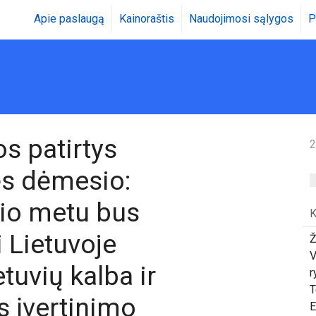
Apie paslaugą
Kainoraštis
Naudojimosi sąlygos
P
os patirtys
2
ės dėmesio:
lio metu bus
K
 Lietuvoje
Ž
V
etuvių kalba ir
r
T
os įvertinimo
E