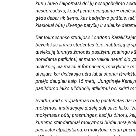
kurių buvo šaipomasi dėl jų nesugebėjimo sek
nesuprasdavo, kodėl jiems nesigauna – greičiausi
gėda dabar tik tiems, kas badydavo pirštais, ta
klasiokai būtų išvengę patyčių ir sulaukę dera
Dar tolimesnėse studijose Londono Karališkaja
beveik kas antras studentas toje instituciją šį y
disleksiją turintys žmonės pasižymi ypatingu kūr
norėdama patikrinti, ar mano vaikai neturi šio y
disleksiją čia mažai informacijos, mokyklose mok
atvejais, kai disleksija nėra labai stipriai išrei
praėjo daugiau kaip 15 metų. Jungtinėje Karalyst
papildomo laiko užduočių atlikimui bei skirti 
Svarbu, kad šis ypatumas būtų pastebėtas dar m
mokymosi institucijoje didelę dalį savo laiko. V
mokymasis būtų prasmingas, kad jis žinotų, kaip 
kuriems standartiniai mokymosi būdai nėra įveik
paprastai atpažįstama, o mokytojai neturi priemo