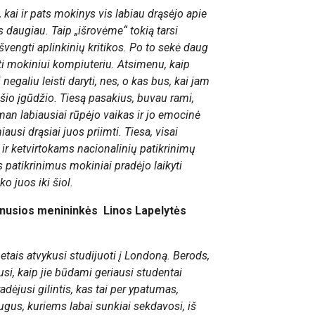
, kai ir pats mokinys vis labiau drąsėjo apie
is daugiau. Taip „išrovėme“ tokią tarsi
 išvengti aplinkinių kritikos. Po to sekė daug
ti mokiniui kompiuteriu. Atsimenu, kaip
egaliu leisti daryti, nes, o kas bus, kai jam
s šio įgūdžio. Tiesą pasakius, buvau rami,
man labiausiai rūpėjo vaikas ir jo emocinė
usi drąsiai juos priimti. Tiesa, visai
 ir ketvirtokams nacionalinių patikrinimų
us patikrinimus mokiniai pradėjo laikyti
o juos iki šiol.
žinusios menininkės
Linos Lapelytės
etais atvykusi studijuoti į Londoną. Berods,
si, kaip jie būdami geriausi studentai
radėjusi gilintis, kas tai per ypatumas,
gus, kuriems labai sunkiai sekdavosi, iš