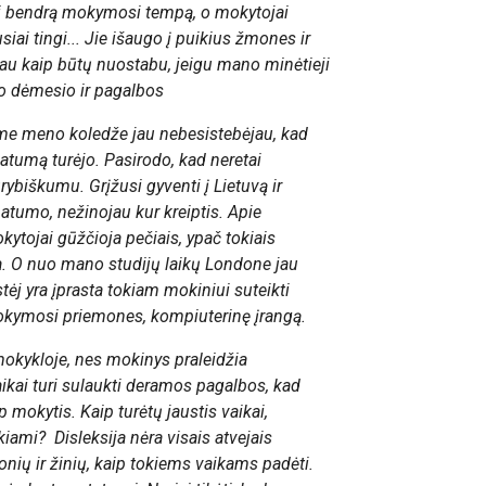
ti bendrą mokymosi tempą, o mokytojai
ai tingi... Jie išaugo į puikius žmones ir
čiau kaip būtų nuostabu, jeigu mano minėtieji
mo dėmesio ir pagalbos
me meno koledže jau nebesistebėjau, kad
patumą turėjo. Pasirodo, kad neretai
ybiškumu. Grįžusi gyventi į Lietuvą ir
patumo, nežinojau kur kreiptis. Apie
ytojai gūžčioja pečiais, ypač tokiais
kšta. O nuo mano studijų laikų Londone jau
ėj yra įprasta tokiam mokiniui suteikti
mokymosi priemones, kompiuterinę įrangą.
okykloje, nes mokinys praleidžia
aikai turi sulaukti deramos pagalbos, kad
mokytis. Kaip turėtų jaustis vaikai,
iami? Disleksija nėra visais atvejais
nių ir žinių, kaip tokiems vaikams padėti.