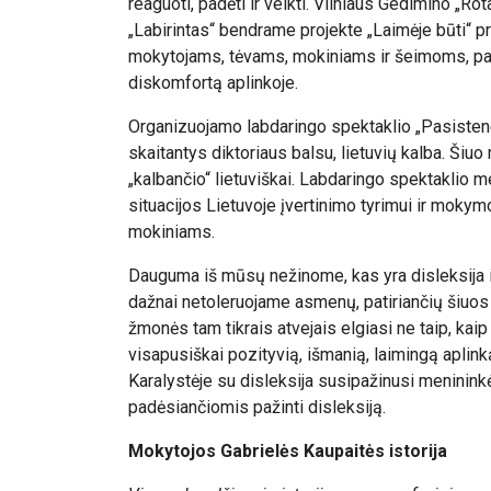
reaguoti, padėti ir veikti. Vilniaus Gedimino „
„Labirintas“ bendrame projekte „Laimėje būti“ pr
mokytojams, tėvams, mokiniams ir šeimoms, pat
diskomfortą aplinkoje.
Organizuojamo labdaringo spektaklio „Pasistengi
skaitantys diktoriaus balsu, lietuvių kalba. Šiuo
„kalbančio“ lietuviškai. Labdaringo spektaklio m
situacijos Lietuvoje įvertinimo tyrimui ir mokym
mokiniams.
Dauguma iš mūsų nežinome, kas yra disleksija ir
dažnai netoleruojame asmenų, patiriančių šiuos 
žmonės tam tikrais atvejais elgiasi ne taip, kaip v
visapusiškai pozityvią, išmanią, laimingą aplink
Karalystėje su disleksija susipažinusi menininkė
padėsiančiomis pažinti disleksiją.
Mokytojos Gabrielės Kaupaitės istorija