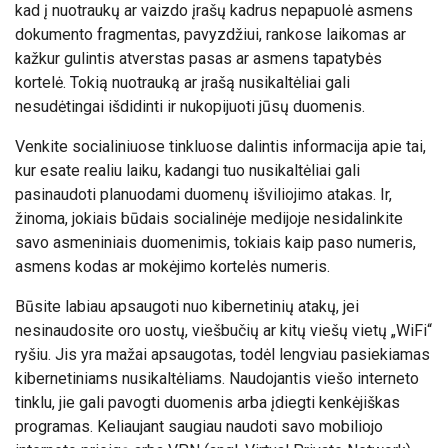
kad į nuotraukų ar vaizdo įrašų kadrus nepapuolė asmens
dokumento fragmentas, pavyzdžiui, rankose laikomas ar
kažkur gulintis atverstas pasas ar asmens tapatybės
kortelė. Tokią nuotrauką ar įrašą nusikaltėliai gali
nesudėtingai išdidinti ir nukopijuoti jūsų duomenis.
Venkite socialiniuose tinkluose dalintis informacija apie tai,
kur esate realiu laiku, kadangi tuo nusikaltėliai gali
pasinaudoti planuodami duomenų išviliojimo atakas. Ir,
žinoma, jokiais būdais socialinėje medijoje nesidalinkite
savo asmeniniais duomenimis, tokiais kaip paso numeris,
asmens kodas ar mokėjimo kortelės numeris.
Būsite labiau apsaugoti nuo kibernetinių atakų, jei
nesinaudosite oro uostų, viešbučių ar kitų viešų vietų „WiFi“
ryšiu. Jis yra mažai apsaugotas, todėl lengviau pasiekiamas
kibernetiniams nusikaltėliams. Naudojantis viešo interneto
tinklu, jie gali pavogti duomenis arba įdiegti kenkėjiškas
programas. Keliaujant saugiau naudoti savo mobiliojo