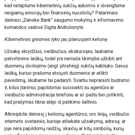
kad netaptume kibernetinių sukčių aukomis ir išvengtume
neigiamų emocijų bei finansinių nuostolių? Patarimais
dalinasi „Danske Bank“ saugumo mokymų ir informavimo
komandos vadovė Sigita Andrulionytė.
Kibernetinės grėsmės tyko jau planuojant kelionę
Užsakę skrydžius, viešbučius, ekskursijas, laukiame
patvirtinimo laiškų, todėl yra nemaža tikimybė užkibti ant
duomenų išviliojimo (angl. phishing) sukčių kabliuko. Gavus
laišką, kuriuo prašoma atsiųsti duomenis ar atlikti
pavedimą, skubame tai padaryti. Svarbu neprarasti budrumo
ir, kilus įtarimui, papildomai susisiekti su agentūra ar
viešbučio administracija telefonu ar el. paštu bei įsitikinti,
kad prašymas tikrai atėjo iš patikimo šaltinio.
Atkreipkite dėmesį į kelionių agentūros, oro linijų, viešbučio
interneto svetainės, kurioje atliekate užsakymą, adresą: ar
joje nėra papildomų raidžių, skaičių ar kitų simbolių, kurių