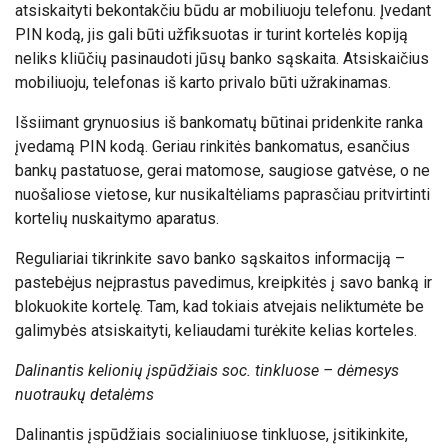
atsiskaityti bekontakčiu būdu ar mobiliuoju telefonu. Įvedant
PIN kodą, jis gali būti užfiksuotas ir turint kortelės kopiją
neliks kliūčių pasinaudoti jūsų banko sąskaita. Atsiskaičius
mobiliuoju, telefonas iš karto privalo būti užrakinamas.
Išsiimant grynuosius iš bankomatų būtinai pridenkite ranka
įvedamą PIN kodą. Geriau rinkitės bankomatus, esančius
bankų pastatuose, gerai matomose, saugiose gatvėse, o ne
nuošaliose vietose, kur nusikaltėliams paprasčiau pritvirtinti
kortelių nuskaitymo aparatus.
Reguliariai tikrinkite savo banko sąskaitos informaciją –
pastebėjus neįprastus pavedimus, kreipkitės į savo banką ir
blokuokite kortelę. Tam, kad tokiais atvejais neliktumėte be
galimybės atsiskaityti, keliaudami turėkite kelias korteles.
Dalinantis kelionių įspūdžiais soc. tinkluose – dėmesys
nuotraukų detalėms
Dalinantis įspūdžiais socialiniuose tinkluose, įsitikinkite,