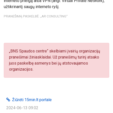
interneto prieigą arba VPN (angl. Virtual Private Network),
užtikrinantį saugų interneto ryšį.
PRANEŠIMĄ PASKELBĖ: „AR CONSULTING“
„BNS Spaudos centre“ skelbiami įvairių organizacijų
pranešimai žiniasklaidai. Už pranešimų turinį atsako
juos paskelbę asmenys bei jų atstovaujamos
organizacijos.
Žiūrėti 15min.lt portale
2024-06-13 09:02