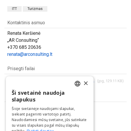
ITT
Turizmas
Kontaktinis asmuo
Renata Keršienė
„AR Consulting“
+370 685 20636
renata@arconsulting.lt
Prisegti failai
20240613093722_SigitaAndrulionyte_DanskeBanksaugumomokymuirinformavimokomandosvadove.jpg
×
(jpg, 129.11 KB)
Ši svetainė naudoja
LITHUANIAN
Dalintis
slapukus
ENGLISH
Šioje svetainėje naudojami slapukai,
siekiant pagerinti vartotojo patirtį.
Naudodamiesi mūsų svetaine, jūs sutinkate
su visais slapukais pagal mūsų slapukų
politiką.
Skaityti daugiau