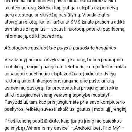
nėra oficialiame įmonės pavadinime. Patikrinkite laiško
siuntėjo adresą. Sukčiai taip pat gali slėptis už pernelyg
gerų atostogų ar skrydžių pasiūlymų. Visada elgtis
atsargiai reikėtų, kai el. laišku ar SMS žinute prašoma atlikti
tam tikrus žingsnius – spausti nuorodą, pateikti papildomą
informaciją, atlikti pavedimą.
Atostogoms pasiruoškite patys ir paruoškite įrenginius
Visada ir ypač prieš išvykstant į kelionę, būtina pasirūpinti
mobiliųjų įrenginių saugumu. Telefonus, kompiuterius reikia
apsaugoti sudėtingais slaptažodžiais. Įsidiekite dviejų
faktorių autentifikacijos prisijungimą prie pašto ar kitų
asmeninių paskyrų. Tai procesas, kai prisijungiant reikia
atlikti daugiau nei vieną veiksmą tapatybei nustatyti.
Pavyzdžiui, tam, kad prisijungtumėte prie savo kompiuterio
paskyros, reikėtų suvesti skaičius, gautus į mobilųjį įrenginį.
Prieš kelionę pasižiūrėkite, kaip įjungti įrenginio paieškos
galimybę („Where is my device“ –„Android“ bei „Find My“ –