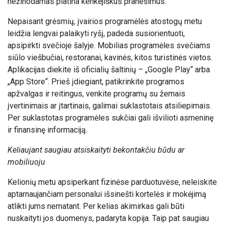
nežinodamas platina kenkėjiškus pranešimus.
Nepaisant grėsmių, įvairios programėlės atostogų metu
leidžia lengvai palaikyti ryšį, padeda susiorientuoti,
apsipirkti svečioje šalyje. Mobilias programėles svečiams
siūlo viešbučiai, restoranai, kavinės, kitos turistinės vietos.
Aplikacijas diekite iš oficialių šaltinių – „Google Play“ arba
„App Store“. Prieš įdiegiant, patikrinkite programos
apžvalgas ir reitingus, venkite programų su žemais
įvertinimais ar įtartinais, galimai suklastotais atsiliepimais.
Per suklastotas programėles sukčiai gali išvilioti asmeninę
ir finansinę informaciją.
Keliaujant saugiau atsiskaityti bekontakčiu būdu ar
mobiliuoju
Kelionių metu apsiperkant fizinėse parduotuvėse, neleiskite
aptarnaujančiam personalui išsinešti kortelės ir mokėjimą
atlikti jums nematant. Per kelias akimirkas gali būti
nuskaityti jos duomenys, padaryta kopija. Taip pat saugiau