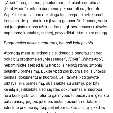
„Apple“ įrenginiuose), papildomai jį užrakinti nuotoliu su
„Lost Mode
“
ir ištrinti duomenis per nuotolį su „Remote
Wipe“ funkcija. Ji bus reikalinga tuo atveju, jei netektumėte
įrenginio. Jei pasisektų ir jį rastų geranoriški žmonės, verta
ant įrenginio ekrano užsklandos (angl. screensaver) užrašyti
papildomą kontaktinį numerį, pavyzdžiui, artimųjų ar draugų.
Programėlės naikina atstumus, bet gali kelti pavojų
Atostogų metu su artimaisiais, draugais bendraujant per
pokalbių programėles „Messenger“, „Viber“, „WhatsApp“,
nepamirškite stebėti iš jų ir ypač iš nepažįstamų žmonių
gaunamų pranešimų. Būkite ypatingai budrūs, kai siuntėjas
dalinasi dokumentu ar nuoroda. Jei įtariate, kad gavote
piktavališką pranešimą, susisiekite su siuntėju per kitą
kanalą ir įsitikinkite, kad siųstas dokumentas ar nuoroda
nėra kenkėjiški. Jei neturite galimybės to padaryti ar gaunate
patvirtinimą, jog pažįstamas nieko nesiuntė, nedelsiant
ištrinkite pranešimą. Taip pat informuokite siuntėją, kad jis