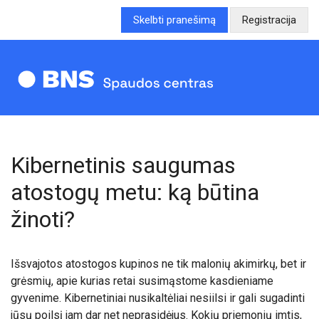
Skelbti pranešimą
Registracija
Kibernetinis saugumas
atostogų metu: ką būtina
žinoti?
Išsvajotos atostogos kupinos ne tik malonių akimirkų, bet ir
grėsmių, apie kurias retai susimąstome kasdieniame
gyvenime. Kibernetiniai nusikaltėliai nesiilsi ir gali sugadinti
jūsų poilsį jam dar net neprasidėjus. Kokių priemonių imtis,