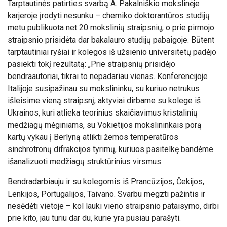
Tarptautinės patirties svarbą A. Pakalniškio mokslinėje
karjeroje įrodyti nesunku – chemiko doktorantūros studijų
metu publikuota net 20 mokslinių straipsnių, o prie pirmojo
straipsnio prisidėta dar bakalauro studijų pabaigoje. Būtent
tarptautiniai ryšiai ir kolegos iš užsienio universitetų padėjo
pasiekti tokį rezultatą: „Prie straipsnių prisidėjo
bendraautoriai, tikrai to nepadariau vienas. Konferencijoje
Italijoje susipažinau su mokslininku, su kuriuo netrukus
išleisime vieną straipsnį, aktyviai dirbame su kolege iš
Ukrainos, kuri atlieka teorinius skaičiavimus kristalinių
medžiagų mėginiams, su Vokietijos mokslininkais porą
kartų vykau į Berlyną atlikti žemos temperatūros
sinchrotronų difrakcijos tyrimų, kuriuos pasitelkę bandėme
išanalizuoti medžiagų struktūrinius virsmus.
Bendradarbiauju ir su kolegomis iš Prancūzijos, Čekijos,
Lenkijos, Portugalijos, Taivano. Svarbu megzti pažintis ir
nesėdėti vietoje – kol lauki vieno straipsnio pataisymo, dirbi
prie kito, jau turiu dar du, kurie yra pusiau parašyti.