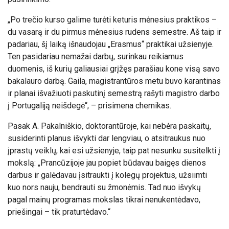
„Po trečio kurso galime turėti keturis mėnesius praktikos –
du vasarą ir du pirmus mėnesius rudens semestre. Aš taip ir
padariau, šį laiką išnaudojau „Erasmus“ praktikai užsienyje.
Ten pasidariau nemažai darbų, surinkau reikiamus
duomenis, iš kurių galiausiai grįžęs parašiau kone visą savo
bakalauro darbą. Gaila, magistrantūros metu buvo karantinas
ir planai išvažiuoti paskutinį semestrą rašyti magistro darbo
į Portugaliją neišdegė“, – prisimena chemikas.
Pasak A. Pakalniškio, doktorantūroje, kai nebėra paskaitų,
susiderinti planus išvykti dar lengviau, o atsitraukus nuo
įprastų veiklų, kai esi užsienyje, taip pat nesunku susitelkti į
mokslą: „Prancūzijoje jau popiet būdavau baigęs dienos
darbus ir galėdavau įsitraukti į kolegų projektus, užsiimti
kuo nors nauju, bendrauti su žmonėmis. Tad nuo išvykų
pagal mainų programas mokslas tikrai nenukentėdavo,
priešingai – tik praturtėdavo.“