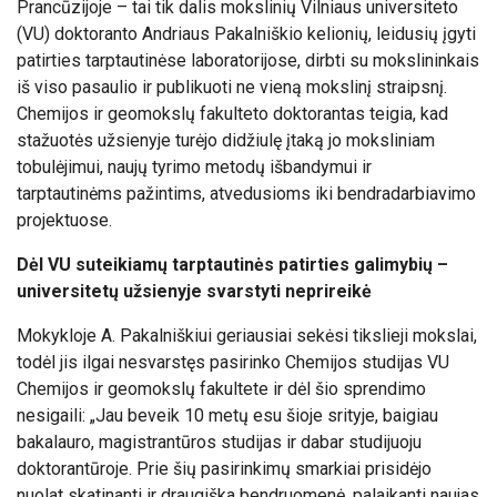
Prancūzijoje – tai tik dalis mokslinių Vilniaus universiteto
(VU) doktoranto Andriaus Pakalniškio kelionių, leidusių įgyti
patirties tarptautinėse laboratorijose, dirbti su mokslininkais
iš viso pasaulio ir publikuoti ne vieną mokslinį straipsnį.
Chemijos ir geomokslų fakulteto doktorantas teigia, kad
stažuotės užsienyje turėjo didžiulę įtaką jo moksliniam
tobulėjimui, naujų tyrimo metodų išbandymui ir
tarptautinėms pažintims, atvedusioms iki bendradarbiavimo
projektuose.
Dėl VU suteikiamų tarptautinės patirties galimybių –
universitetų užsienyje svarstyti neprireikė
Mokykloje A. Pakalniškiui geriausiai sekėsi tikslieji mokslai,
todėl jis ilgai nesvarstęs pasirinko Chemijos studijas VU
Chemijos ir geomokslų fakultete ir dėl šio sprendimo
nesigaili: „Jau beveik 10 metų esu šioje srityje, baigiau
bakalauro, magistrantūros studijas ir dabar studijuoju
doktorantūroje. Prie šių pasirinkimų smarkiai prisidėjo
nuolat skatinanti ir draugiška bendruomenė, palaikanti naujas