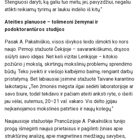
Stengiuosi daryti, ką galiu tuo metu, jei, pavyzdžiui, negaliu
atlikti reikiamų tyrimų ar laukiu indėlio iš kitų.“
Ateities planuose – tolimesni žemynai ir
podoktorantūros studijos
Pasak A. Pakalniškio, visos išvykos leido išmokti ko nors
naujo. Pirmoji stažuotė Čekijoje – savarankiškumo, drąsos
siūlyti savo idėjas. Net keli vizitai Lenkijoje – kitokio
požiūrio į mokslą, skirtingų mokslinių problemų sprendimo
būdų. Teko įveikti ir viešojo kalbėjimo baimę, rengiant darbų
pristatymą. Bet labiausiai įsiminė stažuotė Taivane karantino
laikotarpiu: „Ten žmonės mėgsta ilgai sėdėti laboratorijoje ar
savo biure, todėl tekdavo ir pačiam ateiti anksti ryte, o išeiti
jau vėlai, sutemus, 20–21 val. vakaro. Vis dėlto įgijau
neįkainojamos mokslinės patirties ir naujų kolegų.
“
Naujausioje stažuotėje Prancūzijoje A. Pakalniškis turėjo
progą išmėginti naujus prietaisus ir pagilinti žinias apie
struktūrinę analizę, apie magnetines medžiagų savybes,