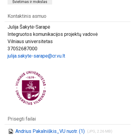
Švietimas ir mokslas
Kontaktinis asmuo
Julija Šakytė-Sarapė
Integruotos komunikacijos projektų vadovė
Vilniaus universitetas
37052687000
julija.sakyte-sarape@cr.vu.lt
Prisegti failai
Andrius Pakalniškis_VU nuotr. (1)
(JPG, 2.26 MB)