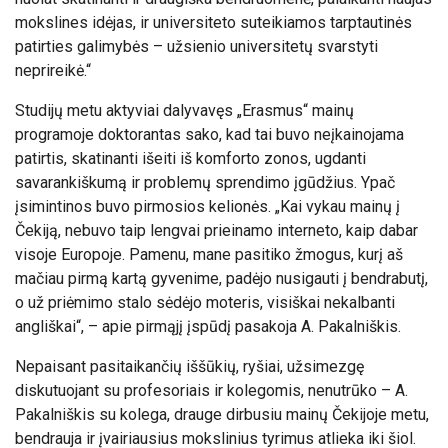
mokslines idėjas, ir universiteto suteikiamos tarptautinės
patirties galimybės – užsienio universitetų svarstyti
neprireikė.“
Studijų metu aktyviai dalyvavęs „Erasmus“ mainų
programoje doktorantas sako, kad tai buvo neįkainojama
patirtis, skatinanti išeiti iš komforto zonos, ugdanti
savarankiškumą ir problemų sprendimo įgūdžius. Ypač
įsimintinos buvo pirmosios kelionės. „Kai vykau mainų į
Čekiją, nebuvo taip lengvai prieinamo interneto, kaip dabar
visoje Europoje. Pamenu, mane pasitiko žmogus, kurį aš
mačiau pirmą kartą gyvenime, padėjo nusigauti į bendrabutį,
o už priėmimo stalo sėdėjo moteris, visiškai nekalbanti
angliškai“, – apie pirmąjį įspūdį pasakoja A. Pakalniškis.
Nepaisant pasitaikančių iššūkių, ryšiai, užsimezgę
diskutuojant su profesoriais ir kolegomis, nenutrūko – A.
Pakalniškis su kolega, drauge dirbusiu mainų Čekijoje metu,
bendrauja ir įvairiausius mokslinius tyrimus atlieka iki šiol.