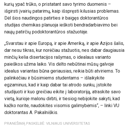
kurių ypač trūko, o pristatant savo tyrimo duomenis –
išgirsti įvairių patarimų, kaip išspręsti kilusias problemas.
Dėl šios naudingos patirties ir baigęs doktorantūros
studijas chemikas planuoja ieškoti bendradarbiavimo bei
naujų patirčių podoktorantūros stažuotėje.
„Svarstau ir apie Europą, ir apie Ameriką, ir apie Azijos šalis,
dar nesu tikras, kur norėčiau stažuotis, nes dabar daugiausia
minčių kelia disertacijos rašymas, o idealaus varianto
paieškos užima laiko. Vis dėlto nebūtinai mūsų galvoje
idealus variantas būna geriausias, reikia būti atviriems. To
palinkėčiau ir būsimiems studentams – išlaikykite
egzaminus, kad ir kaip dabar tai atrodo sunku, įstokite
studijuoti ir kuo greičiau eikite į laboratoriją, atraskite savo
vietą, kurioje malonu dirbti, ir tiesiog nebijokite sakyti, kad
kažko norite, naudokitės visomis galimybėmis“, – linki VU
doktorantas A. Pakalniškis.
PRANEŠIMĄ PASKELBĖ: VILNIAUS UNIVERSITETAS