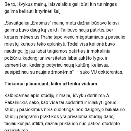
Be to, išvykus mainų, laisvalaikis gali būti itin turiningas –
galima keliauti ir tyrinėti šalį.
„Savaitgaliai „Erasmus“ mainų metu dažnai būdavo laisvi,
galima buvo daug ką veikti. Tai buvo nauja patirtis, per
keturis mėnesius Praha tapo vienu mėgstamiausių pasaulio
miestų, kuriuos teko aplankyti. Todėl visa kelionė buvo
naudinga, įgijau labai teigiamos patirties ir moksliniu
požiūriu, kadangi universitetas labai aukšto lygio, ir
asmeniškai, kadangi patyriau naują kultūrą, keliavau,
susipažinau su naujais žmonėmis“, – sako VU doktorantas.
Tinkamai planuojant, laiko užtenka viskam
Kalbėdamas apie studijų ir mainų išvykų derinimą A.
Pakalniškis sako, kad visa tai suderinti ir išlaikyti gerus
studijų pasiekimus nėra sudėtinga, nes daugelyje bakalauro
studijų programų praktikos yra privaloma studijų dalis,
tačiau kur jas atlikti, dažnai priklauso nuo paties studento
pasirinkimo.