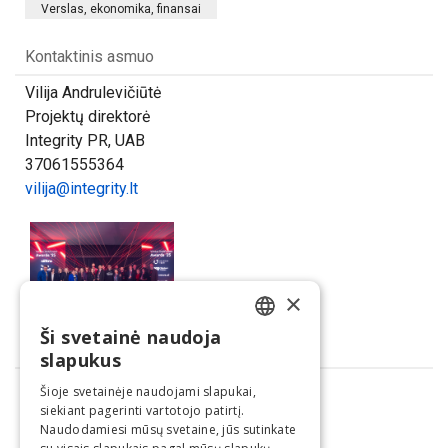
Verslas, ekonomika, finansai
Kontaktinis asmuo
Vilija Andrulevičiūtė
Projektų direktorė
Integrity PR, UAB
37061555364
vilija@integrity.lt
×
Ši svetainė naudoja
LITHUANIAN
Dalintis
slapukus
ENGLISH
Šioje svetainėje naudojami slapukai,
siekiant pagerinti vartotojo patirtį.
Naudodamiesi mūsų svetaine, jūs sutinkate