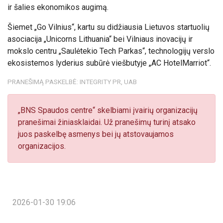
ir šalies ekonomikos augimą.
Šiemet „Go Vilnius“, kartu su didžiausia Lietuvos startuolių
asociacija „Unicorns Lithuania“ bei Vilniaus inovacijų ir
mokslo centru „Saulėtekio Tech Parkas“, technologijų verslo
ekosistemos lyderius subūrė viešbutyje
„AC Hotel
Marriot“.
PRANEŠIMĄ PASKELBĖ: INTEGRITY PR, UAB
„BNS Spaudos centre“ skelbiami įvairių organizacijų
pranešimai žiniasklaidai. Už pranešimų turinį atsako
juos paskelbę asmenys bei jų atstovaujamos
organizacijos.
2026-01-30 19:06