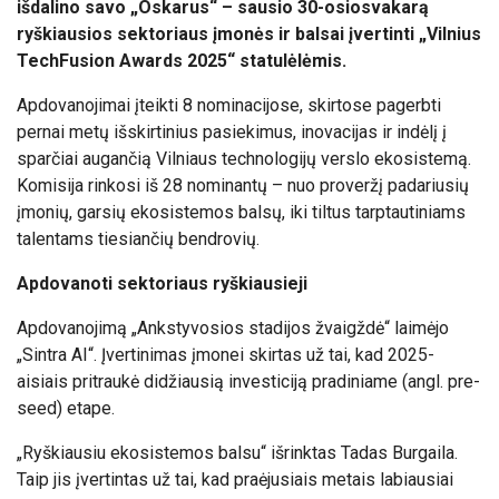
išdalino savo „Oskarus“ – sausio
30-osios
vakarą
ryškiausios sektoriaus įmonės ir balsai įvertinti „Vilnius
TechFusion Awards 2025“ statulėlėmis.
Apdovanojimai įteikti 8 nominacijose, skirtose pagerbti
pernai metų išskirtinius pasiekimus, inovacijas ir indėlį į
sparčiai augančią Vilniaus technologijų verslo ekosistemą.
Komisija rinkosi iš 28 nominantų – nuo proveržį padariusių
įmonių, garsių ekosistemos balsų, iki tiltus tarptautiniams
talentams tiesiančių bendrovių.
Apdovanoti sektoriaus ryškiausieji
Apdovanojimą „Ankstyvosios stadijos žvaigždė“ laimėjo
„Sintra AI“. Įvertinimas įmonei skirtas už tai, kad 2025-
aisiais pritraukė didžiausią investiciją
pradiniame (angl.
pre-
seed)
etape.
„Ryškiausiu ekosistemos balsu“ išrinktas Tadas Burgaila.
Taip jis įvertintas už tai, kad praėjusiais metais labiausiai