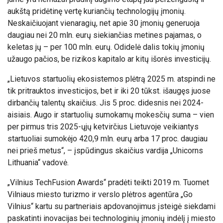
aukštą pridėtinę vertę kuriančių technologijų įmonių.
Neskaičiuojant vienaragių, net apie 30 įmonių generuoja
daugiau nei 20 mln. eurų siekiančias metines pajamas, o
keletas jų – per 100 mln. eurų. O
didelė dalis tokių įmonių
užaugo pačios, be rizikos kapitalo ar kitų išorės investicijų.
„Lietuvos startuolių ekosistemos plėtrą 2025 m. atspindi ne
tik pritrauktos investicijos, bet ir iki 20 tūkst. išaugęs juose
dirbančių talentų skaičius. Jis 5 proc. didesnis nei 2024-
aisiais. Augo ir startuolių sumokamų mokesčių suma – vien
per pirmus tris 2025-ųjų ketvirčius Lietuvoje veikiantys
startuoliai sumokėjo 420,9 mln. eurų arba 17 proc. daugiau
nei prieš metus“, – įspūdingus skaičius vardija „Unicorns
Lithuania“ vadovė.
„Vilnius TechFusion Awards“ pradėti teikti 2019 m. Tuomet
Vilniaus miesto turizmo ir verslo plėtros agentūra „Go
Vilnius“ kartu su partneriais apdovanojimus įsteigė siekdami
paskatinti inovacijas bei technologinių įmonių indėlį į miesto