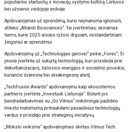
populiarino startuolių ir inovacijų vystymo kultūrą Lietuvos
bei užsienio viešojoje erdvėje.
Apdovanojimas už sprendimą, kurio neįmanoma ignoruoti,
atiteko „Atrandi Biosciences“. Tai įvertinimas, skiriamas
tiems, kurie 2025-aisiais ryžosi drąsiam, nestandartiniam
žingsniui ar sprendimui.
Apdovanojimą už „Technologijas gerovei“ pelnė „Fivrec“, Ši
įmonė įvertinta už sukurtą technologiją, kuri prisideda prie
dekorbanizacijos, žaliosios energijos
ir socialinio poveikio,
kuriančio švaresnę bei atsakingesnę ateitį.
„TechFusion Awards“ apdovanojimu kaip ekosistemos
partneris įvertinta „Investuok Lietuvoje“. Būtent jos
bendradarbiavimas su „Go Vilnius“ reikšmingai padidino
miesto matomumą
pritraukdami pasaulinius technologijų
vardus
ir
prisidėjo prie strateginių iniciatyvų.
„Mokslo veiksme“
apdovanojimas skirtas Vilnius Tech.