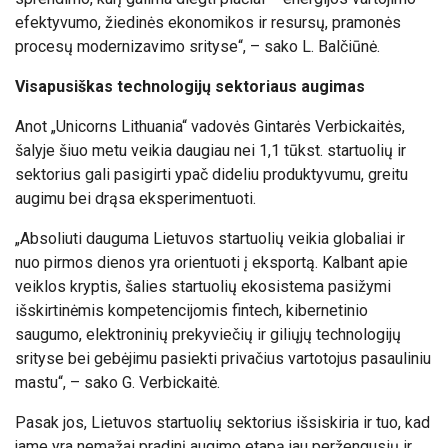
efektyvumo, žiedinės ekonomikos ir resursų, pramonės
procesų modernizavimo srityse“, – sako L. Balčiūnė.
Visapusiškas technologijų sektoriaus augimas
Anot „Unicorns Lithuania“ vadovės Gintarės Verbickaitės,
šalyje šiuo metu veikia daugiau nei 1,1 tūkst. startuolių ir
sektorius gali pasigirti ypač dideliu produktyvumu, greitu
augimu bei drąsa eksperimentuoti.
„Absoliuti dauguma Lietuvos startuolių veikia globaliai ir
nuo pirmos dienos yra orientuoti į eksportą. Kalbant apie
veiklos kryptis, šalies startuolių ekosistema pasižymi
išskirtinėmis kompetencijomis fintech, kibernetinio
saugumo, elektroninių prekyviečių ir giliųjų technologijų
srityse bei gebėjimu pasiekti privačius vartotojus pasauliniu
mastu“, – sako G. Verbickaitė.
Pasak jos,
Lietuvos startuolių sektorius išsiskiria ir tuo, kad
jame yra nemažai pradinį augimo etapą jau peržengusių ir