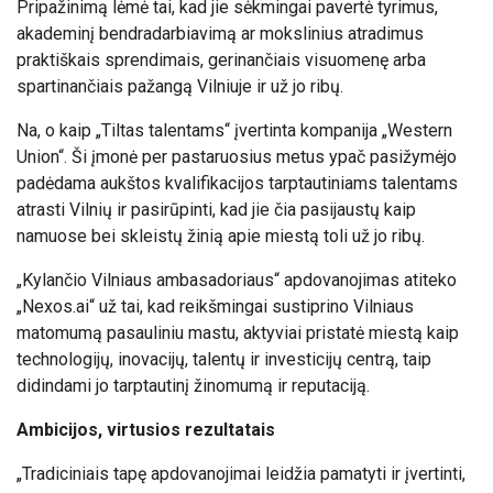
Pripažinimą lėmė tai, kad jie sėkmingai pavertė tyrimus,
akademinį bendradarbiavimą ar mokslinius atradimus
praktiškais sprendimais, gerinančiais visuomenę arba
spartinančiais pažangą Vilniuje ir už jo ribų.
Na,
o kaip „Tiltas talentams“ įvertinta kompanija „Western
Union“. Ši įmonė per pastaruosius metus ypač pasižymėjo
padėdama aukštos kvalifikacijos tarptautiniams talentams
atrasti Vilnių ir pasirūpinti, kad jie čia pasijaustų kaip
namuose bei skleistų žinią apie miestą toli už jo ribų.
„Kylančio Vilniaus ambasadoriaus“ apdovanojimas atiteko
„Nexos.ai“ už tai, kad reikšmingai sustiprino Vilniaus
matomumą pasauliniu mastu, aktyviai pristatė miestą kaip
technologijų, inovacijų, talentų ir investicijų centrą, taip
didindami jo tarptautinį žinomumą ir reputaciją.
Ambicijos, virtusios rezultatais
„Tradiciniais tapę apdovanojimai leidžia pamatyti ir įvertinti,