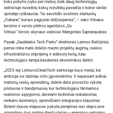
koks pokytis įvyko per metus, kiek daug technologijų
sektoriuje nuveikta, kokių rezultatų pasiekta ir kokie vardai
spindėjo ryškiausiai. Tai
savotiški
sostinės
startuolių
„Oskarai“, kuriais
pagrįstai didžiuojamės“, – sako Vilniaus
turizmo ir verslo plėtros agentūros „Go
Vilnius“
Verslo skyriaus vadovas Mangirdas Šapranauskas
.
Pasak „Saulėtekio Tech Parko“ direktorės Laimos Balčiūnės,
pernai rinka matė didelio masto projektų augimą, realios
infrastruktūros stiprėjimą ir aiškesnį kelią, kaip
technologijos tampa kasdienės ekonomikos dalimi.
„2025-ieji Lietuvos
CleanTech
sektoriuje buvo metai, kai
ambicija vis dažniau virto įgyvendinimu. Ir nepaisant aiškiai
matomų realių sprendimų, didelė dalis proveržio vyksta
pilotuose ir bandymuose, kur technologijos tikrinamos
realiomis sąlygomis, derinami techniniai reikalavimai,
renkami duomenys, sprendžiami integracijos klausimai.
Būtent šiuose etapuose įvyksta perėjimas nuo idėjos prie
sprendimo, kurį galima diegti plačiai – energijos vartojimo