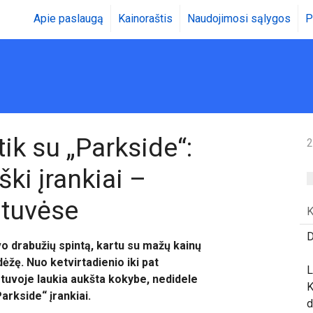
Apie paslaugą
Kainoraštis
Naudojimosi sąlygos
P
ik su „Parkside“:
2
ki įrankiai –
otuvėse
K
D
vo drabužių spintą, kartu su mažų kainų
 dėžę. Nuo ketvirtadienio iki pat
L
tuvoje laukia aukšta kokybe, nedidele
K
arkside“ įrankiai.
d