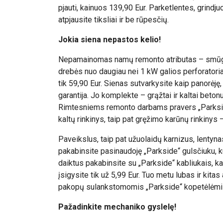
pjauti, kainuos 139,90 Eur. Parketlentes, grindju
atpjausite tiksliai ir be rūpesčių.
Jokia siena nepastos kelio!
Nepamainomas namų remonto atributas – smūgi
drebės nuo daugiau nei 1 kW galios perforatoria
tik 59,90 Eur. Sienas sutvarkysite kaip panorėję
garantija. Jo komplekte – grąžtai ir kaltai betonu
Rimtesniems remonto darbams pravers „Parkside
kaltų rinkinys, taip pat gręžimo karūnų rinkinys 
Paveikslus, taip pat užuolaidų karnizus, lentynas 
pakabinsite pasinaudoję „Parkside“ gulsčiuku, ku
daiktus pakabinsite su „Parkside“ kabliukais, kaišč
įsigysite tik už 5,99 Eur. Tuo metu lubas ir kit
pakopų sulankstomomis „Parkside“ kopetėlėmis
Pažadinkite mechaniko gyslelę!