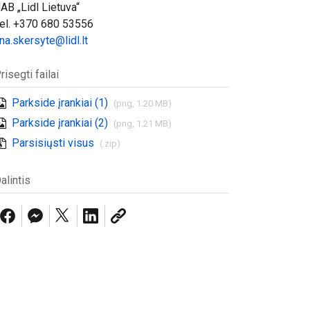
AB „Lidl Lietuva“
el. +370 680 53556
ina.skersyte@lidl.lt
risegti failai
Parkside įrankiai (1)
(png, 1.20 MB)
Parkside įrankiai (2)
(png, 1.21 MB)
Parsisiųsti visus
(.zip)
alintis