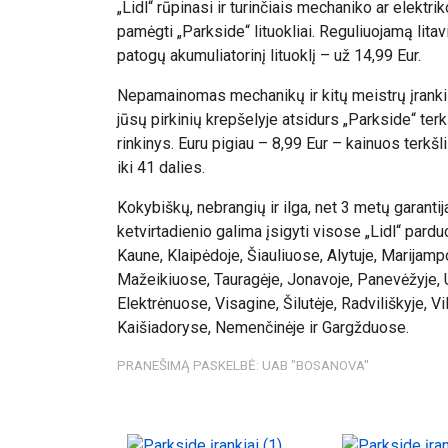
„Lidl“ rūpinasi ir turinčiais mechaniko ar elektri
pamėgti „Parkside“ lituokliai. Reguliuojamą litav
patogų akumuliatorinį lituoklį – už 14,99 Eur.
Nepamainomas mechanikų ir kitų meistrų įrankių 
jūsų pirkinių krepšelyje atsidurs „Parkside“ terk
rinkinys. Euru pigiau – 8,99 Eur – kainuos terkšl
iki 41 dalies.
Kokybiškų, nebrangių ir ilga, net 3 metų garanti
ketvirtadienio galima įsigyti visose „Lidl“ pard
Kaune, Klaipėdoje, Šiauliuose, Alytuje, Marijamp
Mažeikiuose, Tauragėje, Jonavoje, Panevėžyje, 
Elektrėnuose, Visagine, Šilutėje, Radviliškyje, V
Kaišiadoryse, Nemenčinėje ir Gargžduose.
PRANEŠIMĄ PASKELBĖ: UAB "BOSANOVA"