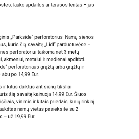
ostes, lauko apdailos ar terasos lentas – jas
nis „Parkside“ perforatorius. Namų sienos
us, kuris šią savaitę „Lidl“ parduotuvėse –
, nes perforatoriui taikoma net 3 metų
i, akmeniui, metalui ir medienai apdirbti.
“ perforatoriaus grąžtų arba grąžtų ir
– abu po 14,99 Eur.
ir kitus daiktus ant sienų tiksliai
ris šią savaitę kainuoja 14,99 Eur. Šiuos
iais, vinimis ir kitais priedais, kurių rinkinį
as aukštas namų vietas pasieksite su 2
 – už 19,99 Eur.