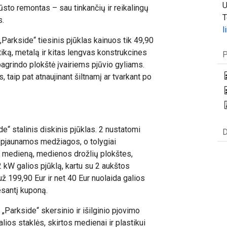
U
būsto remontas – sau tinkančių ir reikalingų
T
s.
l
arkside“ tiesinis pjūklas kainuos tik 49,90
tiką, metalą ir kitas lengvas konstrukcines
P
pagrindo plokštė įvairiems pjūvio gyliams.
, taip pat atnaujinant šiltnamį ar tvarkant po
de“ stalinis diskinis pjūklas. 2 nustatomi
D
e pjaunamos medžiagos, o tolygiai
ti medieną, medienos drožlių plokštes,
 kW galios pjūklą, kartu su 2 aukštos
ž 199,90 Eur ir net 40 Eur nuolaida galios
esantį kuponą.
„Parkside“ skersinio ir išilginio pjovimo
ios staklės, skirtos medienai ir plastikui