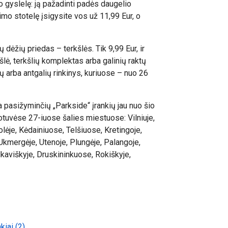
ko gyslelę: ją pažadinti padės daugelio
imo stotelę įsigysite vos už 11,99 Eur, o
dėžių priedas – terkšlės. Tik 9,99 Eur, ir
šlė, terkšlių komplektas arba galinių raktų
ių arba antgalių rinkinys, kuriuose – nuo 26
ja pasižyminčių „Parkside“ įrankių jau nuo šio
uotuvėse 27-iuose šalies miestuose: Vilniuje,
olėje, Kėdainiuose, Telšiuose, Kretingoje,
Ukmergėje, Utenoje, Plungėje, Palangoje,
ilkaviškyje, Druskininkuose, Rokiškyje,