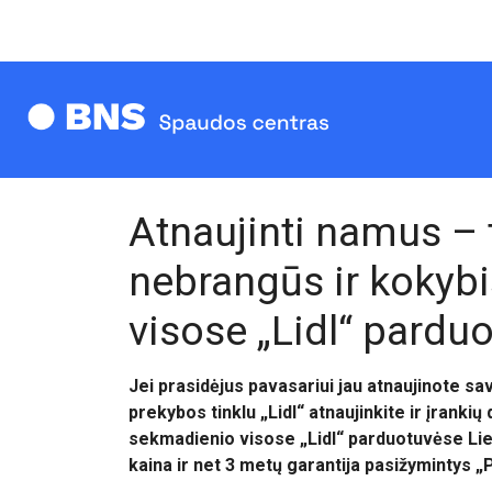
Atnaujinti namus – t
nebrangūs ir kokybiš
visose „Lidl“ pardu
Jei prasidėjus pavasariui jau atnaujinote sa
prekybos tinklu „Lidl“ atnaujinkite ir įrankių
sekmadienio visose „Lidl“ parduotuvėse Lie
kaina ir net 3 metų garantija pasižymintys „P