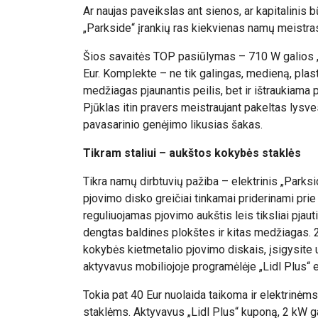
Ar naujas paveikslas ant sienos, ar kapitalinis 
„Parkside“ įrankių ras kiekvienas namų meistra
Šios savaitės TOP pasiūlymas – 710 W galios „P
Eur. Komplekte – ne tik galingas, medieną, plas
medžiagas pjaunantis peilis, bet ir ištraukiama 
Pjūklas itin pravers meistraujant pakeltas lysves
pavasarinio genėjimo likusias šakas.
Tikram staliui – aukštos kokybės staklės
Tikra namų dirbtuvių pažiba – elektrinis „Parksi
pjovimo disko greičiai tinkamai priderinami pri
reguliuojamas pjovimo aukštis leis tiksliai pjau
dengtas baldines plokštes ir kitas medžiagas. 2
kokybės kietmetalio pjovimo diskais, įsigysite u
aktyvavus mobiliojoje programėlėje „Lidl Plus“ 
Tokia pat 40 Eur nuolaida taikoma ir elektrinėms 
staklėms. Aktyvavus „Lidl Plus“ kuponą, 2 kW gal