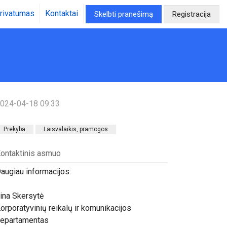
rivatumas
Kontaktai
Skelbti pranešimą
Registracija
024-04-18 09:33
Prekyba
Laisvalaikis, pramogos
ontaktinis asmuo
augiau informacijos:
ina Skersytė
orporatyvinių reikalų ir komunikacijos
epartamentas