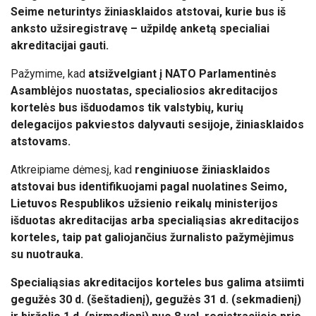
Seime neturintys žiniasklaidos atstovai, kurie bus iš
anksto užsiregistravę – užpildę anketą specialiai
akreditacijai gauti.
Pažymime, kad
atsižvelgiant į NATO Parlamentinės
Asamblėjos nuostatas, specialiosios akreditacijos
kortelės bus išduodamos tik valstybių, kurių
delegacijos pakviestos dalyvauti sesijoje, žiniasklaidos
atstovams.
Atkreipiame dėmesį, kad
renginiuose žiniasklaidos
atstovai bus identifikuojami pagal nuolatines Seimo,
Lietuvos Respublikos užsienio reikalų ministerijos
išduotas akreditacijas arba specialiąsias akreditacijos
korteles, taip pat galiojančius žurnalisto pažymėjimus
su nuotrauka.
Specialiąsias akreditacijos korteles bus galima atsiimti
gegužės 30 d. (šeštadienį), gegužės 31 d. (sekmadienį)