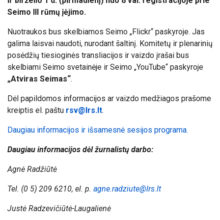
ir birželio 1 d. (pirmadienį) nuo 8 val. registracijoje prie
Seimo III rūmų įėjimo.
Nuotraukos bus skelbiamos Seimo „Flickr“ paskyroje. Jas
galima laisvai naudoti, nurodant šaltinį. Komitetų ir plenarinių
posėdžių tiesioginės transliacijos ir vaizdo įrašai bus
skelbiami Seimo svetainėje ir Seimo „YouTube“ paskyroje
„Atviras Seimas“
.
Dėl papildomos informacijos ar vaizdo medžiagos prašome
kreiptis el. paštu
rsv@lrs.lt
.
Daugiau informacijos ir išsamesnė sesijos programa.
Daugiau informacijos dėl žurnalistų darbo:
Agnė Radžiūtė
Tel. (0 5) 209 6210, el. p.
agne.radziute@lrs.lt
Justė Radzevičiūtė-Laugalienė