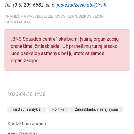
Tel. (0 5) 209 6582, el. p.
juste.radzeviciute@lrs.lt
PRANEŠIMĄ PASKELBĖ: LIETUVOS RESPUBLIKOS SEIMO
KANCELIARIJA
„BNS Spaudos centre“ skelbiami įvairių organizacijų
pranešimai žiniasklaidai. Už pranešimų turinį atsako
juos paskelbę asmenys bei jų atstovaujamos
organizacijos.
2026-04-30 12:38
Tarptaut.santykiai
Politika
Žiniasklaida, viešieji ryšiai
Kontaktinis asmuo