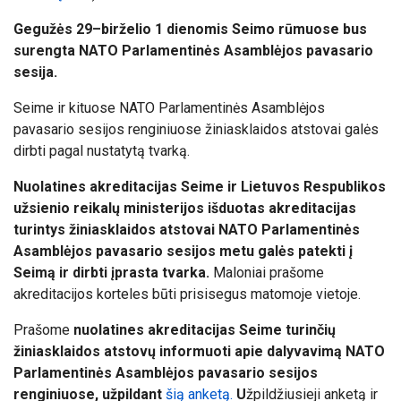
Gegužės 29–birželio 1 dienomis Seimo rūmuose bus
surengta NATO Parlamentinės Asamblėjos pavasario
sesija.
Seime ir kituose NATO Parlamentinės Asamblėjos
pavasario sesijos renginiuose žiniasklaidos atstovai galės
dirbti pagal nustatytą tvarką.
Nuolatines akreditacijas Seime ir Lietuvos Respublikos
užsienio reikalų ministerijos išduotas akreditacijas
turintys žiniasklaidos atstovai NATO Parlamentinės
Asamblėjos pavasario sesijos metu galės patekti į
Seimą ir dirbti įprasta tvarka
.
Maloniai prašome
akreditacijos korteles būti prisisegus matomoje vietoje.
Prašome
nuolatines akreditacijas Seime turinčių
žiniasklaidos atstovų informuoti apie dalyvavimą NATO
Parlamentinės Asamblėjos pavasario sesijos
renginiuose, užpildant
šią anketą.
U
žpildžiusieji anketą ir