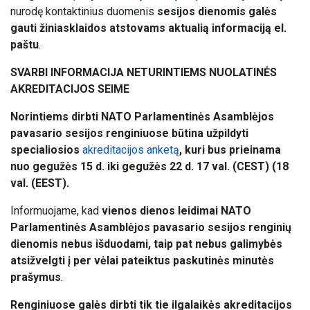
nurodę kontaktinius duomenis
sesijos dienomis galės
gauti žiniasklaidos atstovams aktualią informaciją el.
paštu
.
SVARBI INFORMACIJA NETURINTIEMS NUOLATINĖS
AKREDITACIJOS SEIME
Norintiems dirbti NATO Parlamentinės Asamblėjos
pavasario sesijos renginiuose būtina užpildyti
specialiosios
akreditacijos anketą
, kuri bus prieinama
nuo gegužės 15 d. iki gegužės 22 d. 17 val. (CEST) (18
val. (EEST).
Informuojame, kad
vienos dienos leidimai NATO
Parlamentinės Asamblėjos pavasario sesijos renginių
dienomis nebus išduodami, taip pat nebus galimybės
atsižvelgti į per vėlai pateiktus paskutinės minutės
prašymus
.
Renginiuose galės dirbti tik tie ilgalaikės akreditacijos