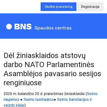
Skelbti pranešimą
Registracija
Dėl žiniasklaidos atstovų
darbo NATO Parlamentinės
Asamblėjos pavasario sesijos
renginiuose
20
26
m.
balandžio 30
d. pranešimas žiniasklaidai
(
Seimo
naujienos
●
Seimo nuotraukos
●
Seimo transliacijos ir
vaizdo įrašai
)