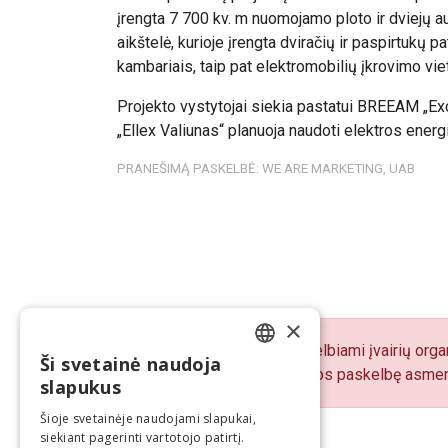
įrengta 7 700 kv. m nuomojamo ploto ir dviejų 
aikštelė, kurioje įrengta dviračių ir paspirtukų 
kambariais, taip pat elektromobilių įkrovimo vi
Projekto vystytojai siekia pastatui BREEAM „Exc
„Ellex Valiunas“ planuoja naudoti elektros energi
PRANEŠIMĄ PASKELBĖ: WE ARE MARKETING, UAB
×
„BNS Spaudos centre“ skelbiami įvairių organ
Ši svetainė naudoja
LITHUANIAN
pranešimų turinį atsako juos paskelbę asmen
slapukus
ENGLISH
Šioje svetainėje naudojami slapukai,
siekiant pagerinti vartotojo patirtį.