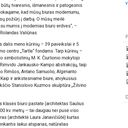
v
u būtų tvaresnis, išmanesnis ir patogesnis
uokaujame, kad mūsų biuras modernumu,
ūsų požiūrį į darbą. O mūsų meilė
s su mumis į modernias biuro erdves“, –
s Rolandas Valiūnas.
P
ls dalis meno kūrinių – 39 paveikslai ir 5
o centro „Tartle“ fondams. Tarp kūrinių –
o simbolistinių M. K. Čiurlionio mokytojo
 Rimvido Jankausko-Kampo abstrakcijų, taip
no Rimšos, Antano Samuolio, Algimanto
 Kaip ir ankstesniame biure, atvykusius
ukščio Stanislovo Kuzmos skulptūra „Žilvino
D
ės klasės biuro pastate (architektas Saulius
00 kv. metrų – tai daugiau nei pusė viso
eras (architektė Laura Janavičiūtė) kurtas
enkantis laikui atsparias, natūralias