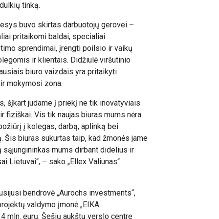
dulkių tinką.
ėmesys buvo skirtas darbuotojų gerovei –
ai pritaikomi baldai, specialiai
timo sprendimai, įrengti poilsio ir vaikų
egomis ir klientais. Didžiulė viršutinio
ausiais biuro vaizdais yra pritaikyti
o ir mokymosi zona.
, šįkart judame į priekį ne tik inovatyviais
 fiziškai. Vis tik naujas biuras mums nėra
požiūrį į kolegas, darbą, aplinką bei
 Šis biuras sukurtas taip, kad žmonės jame
tų sąjungininkas mums dirbant didelius ir
ai Lietuvai“, – sako „Ellex Valiunas“
susijusi bendrovė „Aurochs investments“,
 projektų valdymo įmonė „EIKA
4 mln. eurų. Šešių aukštų verslo centre