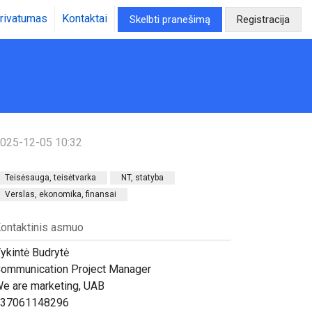
rivatumas
Kontaktai
Skelbti pranešimą
Registracija
025-12-05 10:32
Teisėsauga, teisėtvarka
NT, statyba
Verslas, ekonomika, finansai
ontaktinis asmuo
ykintė Budrytė
ommunication Project Manager
e are marketing, UAB
37061148296