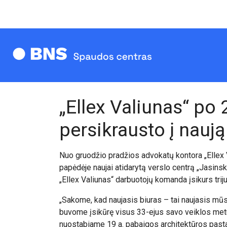
„Ellex Valiunas“ po
persikrausto į naują
Nuo gruodžio pradžios advokatų kontora „Ellex V
papėdėje naujai atidarytą verslo centrą „Jasinsk
„Ellex Valiunas“ darbuotojų komanda įsikurs tri
„Sakome, kad naujasis biuras – tai naujasis m
buvome įsikūrę visus 33-ejus savo veiklos met
nuostabiame 19 a. pabaigos architektūros pastat