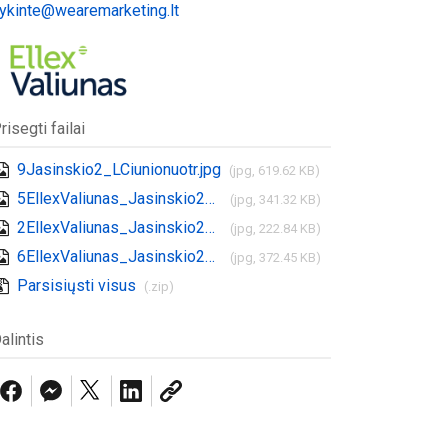
ykinte@wearemarketing.lt
risegti failai
9Jasinskio2_LCiunionuotr.jpg
(jpg, 619.62 KB)
5EllexValiunas_Jasinskio2_GMatulaicionuotr.jpg
(jpg, 341.32 KB)
2EllexValiunas_Jasinskio2_GMatulaicionuotr.jpg
(jpg, 222.84 KB)
6EllexValiunas_Jasinskio2_GMatulaicionuotr.jpg
(jpg, 372.45 KB)
Parsisiųsti visus
(.zip)
alintis