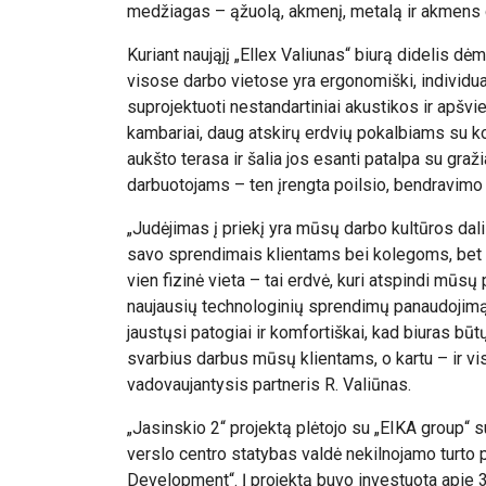
medžiagas – ąžuolą, akmenį, metalą ir akmens 
Kuriant naująjį „Ellex Valiunas“ biurą didelis d
visose darbo vietose yra ergonomiški, individuali
suprojektuoti nestandartiniai akustikos ir apšvie
kambariai, daug atskirų erdvių pokalbiams su kol
aukšto terasa ir šalia jos esanti patalpa su graži
darbuotojams – ten įrengta poilsio, bendravim
„Judėjimas į priekį yra mūsų darbo kultūros dalis
savo sprendimais klientams bei kolegoms, bet ir
vien fizinė vieta – tai erdvė, kuri atspindi mūsų 
naujausių technologinių sprendimų panaudojimą.
jaustųsi patogiai ir komfortiškai, kad biuras bū
svarbius darbus mūsų klientams, o kartu – ir vis
vadovaujantysis partneris R. Valiūnas.
„Jasinskio 2“ projektą plėtojo su „EIKA group“ 
verslo centro statybas valdė nekilnojamo turto
Development“. Į projektą buvo investuota apie 3