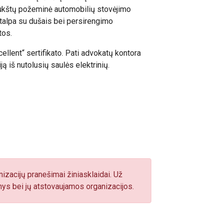
aukštų požeminė automobilių stovėjimo
patalpa su dušais bei persirengimo
etos.
ellent“ sertifikato. Pati advokatų kontora
ją iš nutolusių saulės elektrinių.
izacijų pranešimai žiniasklaidai. Už
ys bei jų atstovaujamos organizacijos.