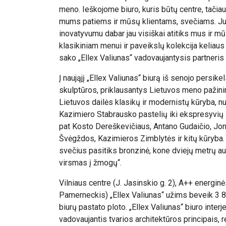
meno. Ieškojome biuro, kuris būtų centre, tačia
mums patiems ir mūsų klientams, svečiams. J
inovatyvumu dabar jau visiškai atitiks mus ir m
klasikiniam menui ir paveikslų kolekcija keliau
sako „Ellex Valiunas“ vadovaujantysis partneri
Į naująjį „Ellex Valiunas“ biurą iš senojo persike
skulptūros, priklausantys Lietuvos meno pažinim
Lietuvos dailės klasikų ir modernistų kūryba, nu
Kazimiero Stabrausko pastelių iki ekspresyvių
pat Kosto Dereškevičiaus, Antano Gudaičio, Jo
Švėgždos, Kazimieros Zimblytės ir kitų kūryba.
svečius pasitiks bronzinė, kone dviejų metrų a
virsmas į žmogų“.
Vilniaus centre (J. Jasinskio g. 2), A++ energin
Pamerneckis) „Ellex Valiunas“ užims beveik 3 8
biurų pastato ploto. „Ellex Valiunas“ biuro interj
vadovaujantis tvarios architektūros principais, r