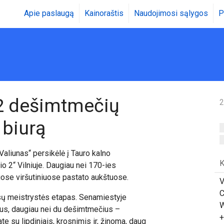
Apie paslaugą
Kainoraštis
Naudojimosi sąlygos
P
 2 dešimtmečių
2
 biurą
aliunas“ persikėlė į Tauro kalno
K
io 2“ Vilniuje. Daugiau nei 170-ies
juose viršutiniuose pastato aukštuose.
V
C
ūsų meistrystės etapas. Senamiestyje
W
us, daugiau nei du dešimtmečius –
+
e su lipdiniais, krosnimis ir, žinoma, daug