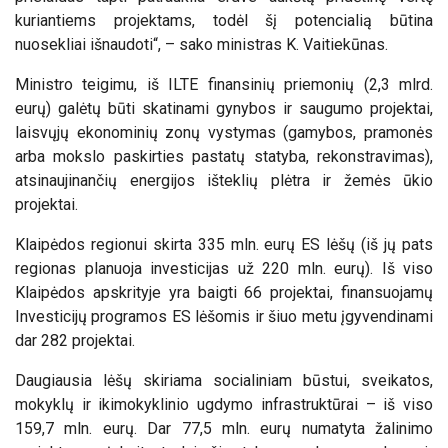
kuriantiems projektams, todėl šį potencialią būtina
nuosekliai išnaudoti“, – sako ministras K. Vaitiekūnas.
Ministro teigimu, iš ILTE finansinių priemonių (2,3 mlrd.
eurų) galėtų būti skatinami gynybos ir saugumo projektai,
laisvųjų ekonominių zonų vystymas (gamybos, pramonės
arba mokslo paskirties pastatų statyba, rekonstravimas),
atsinaujinančių energijos išteklių plėtra ir žemės ūkio
projektai.
Klaipėdos regionui skirta 335 mln. eurų ES lėšų (iš jų pats
regionas planuoja investicijas už 220 mln. eurų). Iš viso
Klaipėdos apskrityje yra baigti 66 projektai, finansuojamų
Investicijų programos ES lėšomis ir šiuo metu įgyvendinami
dar 282 projektai.
Daugiausia lėšų skiriama socialiniam būstui, sveikatos,
mokyklų ir ikimokyklinio ugdymo infrastruktūrai – iš viso
159,7 mln. eurų. Dar 77,5 mln. eurų numatyta žalinimo