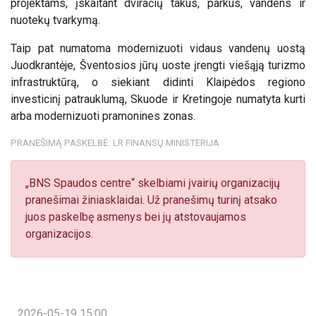
projektams, įskaitant dviračių takus, parkus, vandens ir
nuotekų tvarkymą.
Taip pat numatoma modernizuoti vidaus vandenų uostą
Juodkrantėje, Šventosios jūrų uoste įrengti viešąją turizmo
infrastruktūrą, o siekiant didinti Klaipėdos regiono
investicinį patrauklumą, Skuode ir Kretingoje numatyta kurti
arba modernizuoti pramonines zonas.
PRANEŠIMĄ PASKELBĖ: LR FINANSŲ MINISTERIJA
„BNS Spaudos centre“ skelbiami įvairių organizacijų
pranešimai žiniasklaidai. Už pranešimų turinį atsako
juos paskelbę asmenys bei jų atstovaujamos
organizacijos.
2026-05-19 15:00