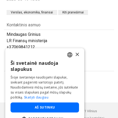
Verslas, ekonomika, finansai
Kiti pranešimai
Kontaktinis asmuo
Mindaugas Grinius
LR Finansų ministerija
+37069841212
×
mindaugas.grinius@finmin.lt
Ši svetainė naudoja
LITHUANIAN
Dalintis
slapukus
ENGLISH
Šioje svetainėje naudojami slapukai,
siekiant pagerinti vartotojo patirtį.
Naudodamiesi mūsų svetaine, jūs sutinkate
su visais slapukais pagal mūsų slapukų
politiką.
Skaityti daugiau
Paslaugą teikia UAB "BNS".
AŠ SUTINKU
Buveinės adresas: Kęstučio g. 25, LT-08121 Vilnius