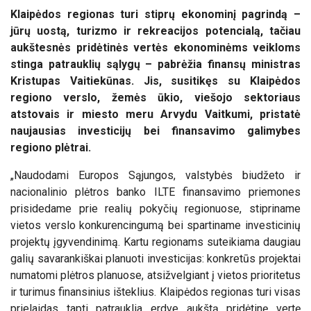
Klaipėdos regionas turi stiprų ekonominį pagrindą –
jūrų uostą, turizmo ir rekreacijos
potencialą, tačiau
aukštesnės pridėtinės vertės ekonominėms veikloms
stinga patrauklių sąlygų – pabrėžia finansų ministras
Kristupas Vaitiekūnas. Jis, susitikęs su Klaipėdos
regiono verslo, žemės ūkio, viešojo sektoriaus
atstovais ir miesto meru Arvydu Vaitkumi, pristatė
naujausias investicijų bei finansavimo galimybes
regiono plėtrai.
„Naudodami Europos Sąjungos, valstybės biudžeto ir
nacionalinio plėtros banko ILTE finansavimo priemones
prisidedame prie realių pokyčių regionuose, stipriname
vietos verslo konkurencingumą bei spartiname investicinių
projektų įgyvendinimą. Kartu regionams suteikiama daugiau
galių savarankiškai planuoti investicijas: konkretūs projektai
numatomi plėtros planuose, atsižvelgiant į vietos prioritetus
ir turimus finansinius išteklius. Klaipėdos regionas turi visas
prielaidas tapti patrauklia erdve aukštą pridėtinę vertę