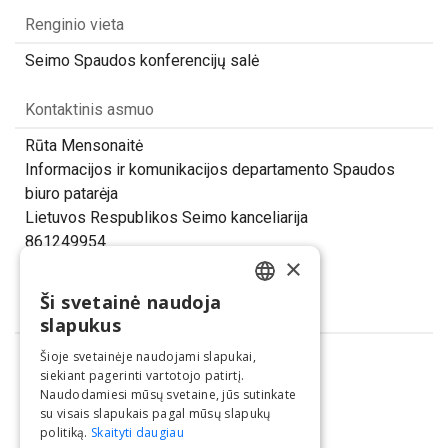
Renginio vieta
Seimo Spaudos konferencijų salė
Kontaktinis asmuo
Rūta Mensonaitė
Informacijos ir komunikacijos departamento Spaudos
biuro patarėja
Lietuvos Respublikos Seimo kanceliarija
861249954
×
ruta.mensonaite@lrs.lt
Ši svetainė naudoja
LITHUANIAN
Dalintis
slapukus
ENGLISH
Šioje svetainėje naudojami slapukai,
siekiant pagerinti vartotojo patirtį.
Naudodamiesi mūsų svetaine, jūs sutinkate
su visais slapukais pagal mūsų slapukų
politiką.
Skaityti daugiau