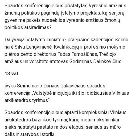
​Spaudos konferencijoje bus pristatytas Vyresnio amžiaus
žmonių politikos pagrindų įstatymo projektas: ką senjorų
gyvenime pakeis nuoseklios vyresnio amžiaus žmonių
politikos atsiradimas?
Dalyvauja:
įstatymo iniciatorė, praėjusios kadencijos Seimo
narė Silva Lengvinienė, Kvalifikacijų ir profesinio mokymo
plėtros cento direktorius Tadas Tamošiūnas, Trečiojo
amžiaus universiteto atstovas Gediminas Dalinkevičius.
13 val.
įvyks
Seimo nario Dariaus Jakavičiaus spaudos
konferencija „Valstybė inicijuoja iki šiol didžiausius Vilniaus
arkikatedros tyrimus“.
Spaudos konferencijoje bus aptarti kompleksiniai Vilniaus
arkikatedros bazilikos tyrimai, kurių metu mokslininkai
sieks nustatyti pastato raidos etapus, seniausias mūro
dalis ir statybos istoriją.