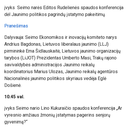
įvyks
Seimo narės Editos Rudelienės spaudos konferencija
dėl Jaunimo politikos pagrindų įstatymo pakeitimų.
Pranešimas
Dalyvauja
: Seimo Ekonomikos ir inovacijų komiteto narys
Andrius Bagdonas, Lietuvos liberalaus jaunimo (LLJ)
pirmininkė Ema Šidlauskaitė, Lietuvos jaunimo organizacijų
tarybos (LiJOT) Prezidentas Umberto Masi, Trakų rajono
savivaldybės administracijos Jaunimo reikalų
koordinatorius Marius Ulozas, Jaunimo reikalų agentūros
Nacionalinės jaunimo politikos skyriaus vedėja Eglė
Došienė.​​
10
.45 val.
įvyks
Seimo nario Lino Kukuraičio spaudos konferencija „Ar
vyresnio amžiaus žmonių įstatymas pagerins senjorų
gyvenimą?“