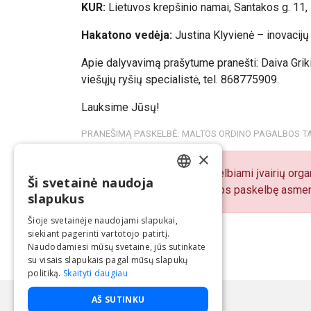
KUR:
Lietuvos krepšinio namai, Santakos g. 11,
Hakatono vedėja:
Justina Klyvienė – inovacijų
Apie dalyvavimą prašytume pranešti: Daiva Grik
viešųjų ryšių specialistė, tel. 868775909.
Lauksime Jūsų!
PRANEŠIMĄ PASKELBĖ: MALTOS ORDINO PAGALBOS T
×
„BNS Spaudos centre“ skelbiami įvairių organ
Ši svetainė naudoja
LITHUANIAN
pranešimų turinį atsako juos paskelbę asmen
slapukus
ENGLISH
Šioje svetainėje naudojami slapukai,
siekiant pagerinti vartotojo patirtį.
Naudodamiesi mūsų svetaine, jūs sutinkate
su visais slapukais pagal mūsų slapukų
politiką.
Skaityti daugiau
AŠ SUTINKU