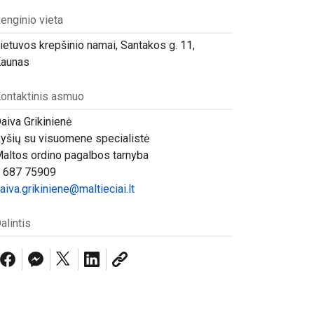
enginio vieta
ietuvos krepšinio namai, Santakos g. 11,
aunas
ontaktinis asmuo
aiva Grikinienė
yšių su visuomene specialistė
altos ordino pagalbos tarnyba
 687 75909
aiva.grikiniene@maltieciai.lt
alintis