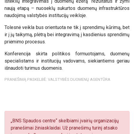
išteklių integravimas į duomenų ežerą“ rezultatus ir žymi
naują etapą – nuoseklų sukurtos duomenų infrastruktūros
naudojimą valstybės institucijų veikloje.
Tolesnė veikla bus orientuota ne tik į sprendimų kūrimą, bet
ir į jų taikymą, plėtrą bei integravimą į kasdienius sprendimų
priėmimo procesus.
Konferencija skirta politikos formuotojams, duomenų
specialistams ir institucijų vadovams, siekiantiems geriau
išnaudoti turimus duomenis.
PRANEŠIMĄ PASKELBĖ: VALSTYBĖS DUOMENŲ AGENTŪRA
„BNS Spaudos centre“ skelbiami įvairių organizacijų
pranešimai žiniasklaidai. Už pranešimų turinį atsako