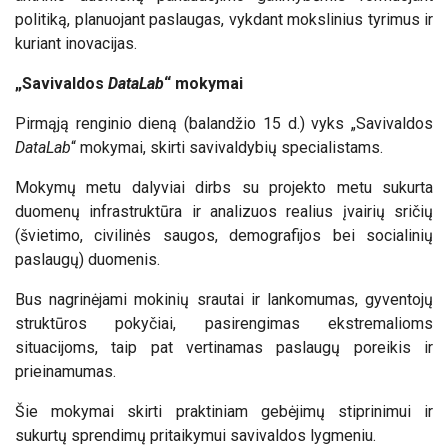
politiką, planuojant paslaugas, vykdant mokslinius tyrimus ir
kuriant inovacijas.
„Savivaldos
DataLab
“ mokymai
Pirmąją renginio dieną (balandžio 15 d.) vyks „Savivaldos
DataLab
“ mokymai, skirti savivaldybių specialistams.
Mokymų metu dalyviai dirbs su projekto metu sukurta
duomenų infrastruktūra ir analizuos realius įvairių sričių
(švietimo, civilinės saugos, demografijos bei socialinių
paslaugų) duomenis.
Bus nagrinėjami mokinių srautai ir lankomumas, gyventojų
struktūros pokyčiai, pasirengimas ekstremalioms
situacijoms, taip pat vertinamas paslaugų poreikis ir
prieinamumas.
Šie mokymai skirti praktiniam gebėjimų stiprinimui ir
sukurtų sprendimų pritaikymui savivaldos lygmeniu.