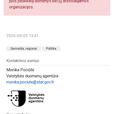
juos paskelbę asmenys bei jų atstovaujamos
organizacijos.
2026-04-03 13:41
Savivalda, regionai
Politika
Kontaktinis asmuo
Monika Pociūtė
Valstybės duomenų agentūra
monika.pociute@stat.gov.lt