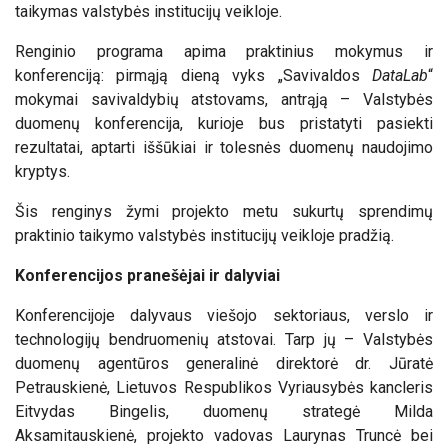
taikymas valstybės institucijų veikloje.
Renginio programa apima praktinius mokymus ir
konferenciją: pirmąją dieną vyks „Savivaldos
DataLab
“
mokymai savivaldybių atstovams, antrąją – Valstybės
duomenų konferencija, kurioje bus pristatyti pasiekti
rezultatai, aptarti iššūkiai ir tolesnės duomenų naudojimo
kryptys.
Šis renginys žymi projekto metu sukurtų sprendimų
praktinio taikymo valstybės institucijų veikloje pradžią.
Konferencijos pranešėjai ir dalyviai
Konferencijoje dalyvaus viešojo sektoriaus, verslo ir
technologijų bendruomenių atstovai. Tarp jų – Valstybės
duomenų agentūros generalinė direktorė dr. Jūratė
Petrauskienė, Lietuvos Respublikos Vyriausybės kancleris
Eitvydas Bingelis, duomenų strategė Milda
Aksamitauskienė, projekto vadovas Laurynas Truncė bei