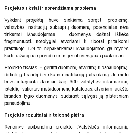
Projekto tikslai ir sprendžiama problema
Vykdant projektą buvo siekiama spręsti problemą:
valstybės institucijų sukauptų duomenų potencialas nėra
tinkamai išnaudojamas – duomenys dažnai išlieka
fragmentuoti, netolygiai atveriami ir ribotai pritaikomi
praktikoje. Dėl to nepakankamai išnaudojamos galimybės
kurti pažangius sprendimus ir gerinti viešąsias paslaugas.
Projekto tikslas – gerinti duomenų atvėrimą ir panaudojimą,
didinti jų brandą bei skatinti institucijų įsitraukimą. Jo metu
buvo integruota daugiau kaip 300 valstybės informacinių
išteklių, sukurtas metaduomenų katalogas, atveriami aukšto
brandos lygio duomenys, sudarant sąlygas jų platesniam
panaudojimui.
Projekto rezultatai ir tolesnė plėtra
Renginys apibendrina projekto „Valstybės informacinių