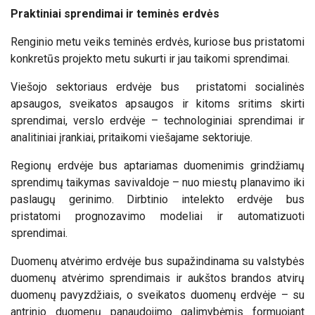
Praktiniai sprendimai ir teminės erdvės
Renginio metu veiks teminės erdvės, kuriose bus pristatomi
konkretūs projekto metu sukurti ir jau taikomi sprendimai.
Viešojo sektoriaus erdvėje bus pristatomi socialinės
apsaugos, sveikatos apsaugos ir kitoms sritims skirti
sprendimai, verslo erdvėje – technologiniai sprendimai ir
analitiniai įrankiai, pritaikomi viešajame sektoriuje.
Regionų erdvėje bus
aptariamas duomenimis grindžiamų
sprendimų taikymas savivaldoje
– nuo miestų planavimo iki
paslaugų gerinimo. Dirbtinio intelekto erdvėje bus
pristatomi prognozavimo modeliai ir automatizuoti
sprendimai.
Duomenų atvėrimo erdvėje bus supažindinama su valstybės
duomenų atvėrimo sprendimais ir aukštos brandos atvirų
duomenų pavyzdžiais, o sveikatos duomenų erdvėje – su
antrinio duomenų panaudojimo galimybėmis formuojant