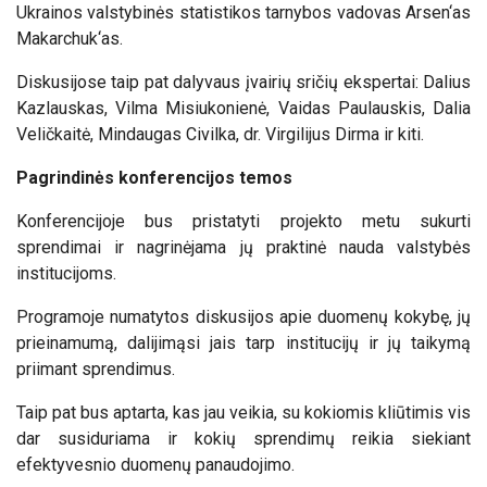
Ukrainos valstybinės statistikos tarnybos vadovas Arsen‘as
Makarchuk‘as.
Diskusijose taip pat dalyvaus įvairių sričių ekspertai: Dalius
Kazlauskas, Vilma Misiukonienė, Vaidas Paulauskis, Dalia
Veličkaitė, Mindaugas Civilka, dr. Virgilijus Dirma ir kiti.
Pagrindinės konferencijos temos
K
onferencijoje bus pristatyti projekto metu sukurti
sprendimai ir nagrinėjama jų praktinė nauda valstybės
institucijoms.
Programoje numatytos diskusijos apie duomenų kokybę, jų
prieinamumą, dalijimąsi jais tarp institucijų ir jų taikymą
priimant sprendimus.
Taip pat bus aptarta, kas jau veikia, su kokiomis kliūtimis vis
dar susiduriama ir kokių sprendimų reikia siekiant
efektyvesnio duomenų panaudojimo.