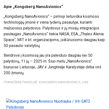
Apie „Kongsberg NanoAvionics“
„Kongsberg NanoAvionics“ – pirmoji lietuviška kosmoso
technologijų įmonė ir viena lyderių pasaulyje, kurianti
mažuosius palydovus. Palydovus ir jų misijų integracijos
paslaugas „NanoAvionics“ tiekia NASA, ESA, „Thales Alenia
Space“, MIT ir kt. organizacijoms, įsikūrusioms daugiau kaip
50 pasaulio valstybių.
Bendrovė į kosmosą jau yra paleidusi daugiau nei 50
palydovų, 11 jų – 2025 m. Šiuo metu „NanoAvionics“
biuruose Lietuvoje, JAV ir Jungtinėje Karalystėje dirba virš
200 žmonių.
PRANEŠIMĄ PASKELBĖ: KONGSBERG NANOAVIONICS, UAB