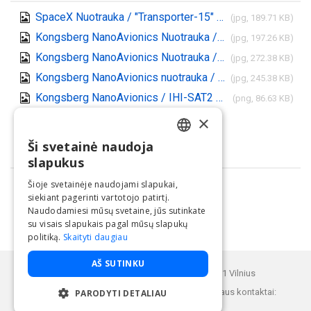
SpaceX Nuotrauka / "Transporter-15" pakilimas
(jpg, 189.71 KB)
Kongsberg NanoAvionics Nuotrauka / IHI-SAT2 Palydovas
(jpg, 197.26 KB)
Kongsberg NanoAvionics Nuotrauka / Atle Wøllo, Kongsberg NanoAvionics generalinis direktorius
(jpg, 272.38 KB)
Kongsberg NanoAvionics nuotrauka / IHI-SAT2 hiperspektrinės kameros testavimas
(jpg, 245.38 KB)
Kongsberg NanoAvionics / IHI-SAT2 misijos emblema
(png, 86.63 KB)
Parsisiųsti visus
×
(.zip)
Ši svetainė naudoja
LITHUANIAN
Dalintis
slapukus
ENGLISH
Šioje svetainėje naudojami slapukai,
siekiant pagerinti vartotojo patirtį.
Naudodamiesi mūsų svetaine, jūs sutinkate
su visais slapukais pagal mūsų slapukų
politiką.
Skaityti daugiau
Paslaugą teikia UAB "BNS".
AŠ SUTINKU
Buveinės adresas: Kęstučio g. 25, LT-08121 Vilnius
BNS Spaudos centro klientų aptarnavimo skyriaus kontaktai:
PARODYTI DETALIAU
Telefonas: +37052 05 85 01