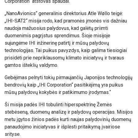
Corporation“ atstovas spaudai.
„NanoAvionics“ generalinis direktorius Atle Wøllo teigė:
„IHI-SAT2“ misija rodo, kad pramonės įmonės vis dažniau
naudoja mažuosius palydovus, kad galėtų priimti
duomenimis pagrįstus sprendimus. Šioje misijoje
sujungėme IHI inžinerinę patirtį ir mūsų palydovų
technologijas. Tai puikus pavyzdys, kaip galima tiesiogiai
prisidėti prie nepriklausomų klimato iniciatyvų ir tvaraus
gamtos išteklių valdymo.
Gebėjimas pelnyti tokių pirmaujančių Japonijos technologijų
bendrovių kaip „IHI Corporation“ pasitikėjimą yra puikus
mūsų palydovų kokybės ir patikimumo įrodymas.“
Ši misija padės IHI tobulinti hiperspektrinę Žemės
stebėseną, duomenų analizę ir palydovų operacijas. Misijos
metu įgytos žinios padės kurti naujas palydovinių duomenų
panaudojimo iniciatyvas ir išplėsti pritaikymą įvairiose
srityse.