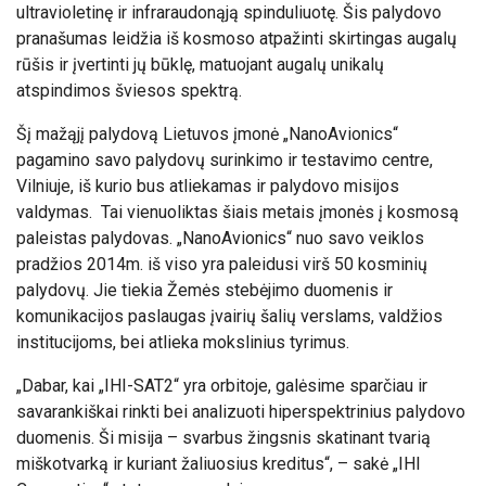
ultravioletinę ir infraraudonąją spinduliuotę. Šis palydovo
pranašumas leidžia iš kosmoso atpažinti skirtingas augalų
rūšis ir įvertinti jų būklę, matuojant augalų unikalų
atspindimos šviesos spektrą.
Šį mažąjį palydovą Lietuvos įmonė „NanoAvionics“
pagamino savo palydovų surinkimo ir testavimo centre,
Vilniuje, iš kurio bus atliekamas ir palydovo misijos
valdymas. Tai vienuoliktas šiais metais įmonės į kosmosą
paleistas palydovas. „NanoAvionics“ nuo savo veiklos
pradžios 2014m. iš viso yra paleidusi virš 50 kosminių
palydovų. Jie tiekia Žemės stebėjimo duomenis ir
komunikacijos paslaugas įvairių šalių verslams, valdžios
institucijoms, bei atlieka mokslinius tyrimus.
„Dabar, kai „IHI-SAT2“ yra orbitoje, galėsime sparčiau ir
savarankiškai rinkti bei analizuoti hiperspektrinius palydovo
duomenis. Ši misija – svarbus žingsnis skatinant tvarią
miškotvarką ir kuriant žaliuosius kreditus“, – sakė „IHI