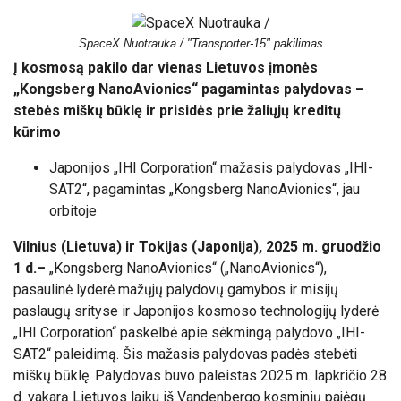
SpaceX Nuotrauka / "Transporter-15" pakilimas
Į kosmosą pakilo dar vienas Lietuvos įmonės
„Kongsberg NanoAvionics“ pagamintas palydovas –
stebės miškų būklę ir prisidės prie žaliųjų kreditų
kūrimo
Japonijos „IHI Corporation“ mažasis palydovas „IHI-
SAT2“, pagamintas „Kongsberg NanoAvionics“, jau
orbitoje
Vilnius (Lietuva) ir Tokijas (Japonija), 2025 m. gruodžio
1 d.
–
„Kongsberg NanoAvionics“ („NanoAvionics“),
pasaulinė lyderė mažųjų palydovų gamybos ir misijų
paslaugų srityse
ir Japonijos kosmoso technologijų lyderė
„IHI Corporation“ paskelbė apie sėkmingą palydovo „IHI-
SAT2“ paleidimą. Šis mažasis palydovas padės stebėti
miškų būklę. Palydovas buvo paleistas 2025 m. lapkričio 28
d. vakarą Lietuvos laiku iš Vandenbergo kosminių pajėgų