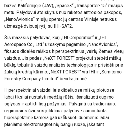
bazės Kalifornijoje (JAV), „SpaceX“ „Transporter-15“ misijos
metu. Palydovui atsiskyrus nuo raketos antrosios pakopos,
„NanoAvionics“ misijų operacijų centras Vilniuje netrukus
užmezgė dvipusį ryšį su IHI-SAT2.
Šis mažasis palydovas, kurį „IHI Corporation“ ir „IHI
Aerospace Co., Ltd.“ užsakymu pagamino „NanoAvionics“,
fiksuos didelės raiškos hiperspektrinius įvairių Žemės vietų
vaizdus. Jis padės „NeXT FOREST“ projektui stebėti miškų
būklę, tobulinti vaizdų analizės technologijas ir prisidėti prie
žaliųjų kreditų kūrimo. „NeXT FOREST“ yra IHI ir „Sumitomo
Forestry Company Limited“ bendra įmonė.
Hiperspektriniai vaizdai leis dideliuose miškų plotuose
labai tiksliai nustatyti medžių rūšis, išanalizuoti augimo
sąlygas ir aptikti ligų požymius. Palyginti su tradiciniais,
regimosios šviesos jutikliais, palydove sumontuota
hiperspektrinė kamera gali užfiksuoti duomenis labai
plačiame elektromagnetinių bangų ruože, įskaitant