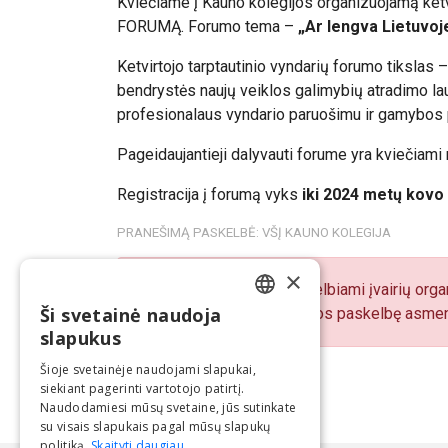
Kviečiame į Kauno kolegijos organizuojamą ke
FORUMĄ.
Forumo tema –
„Ar lengva Lietuvoje
Ketvirtojo tarptautinio vyndarių forumo tikslas –
bendrystės naujų veiklos galimybių atradimo lau
profesionalaus vyndario paruošimu ir gamybos 
Pageidaujantieji dalyvauti forume yra kviečiami
Registracija į forumą vyks
iki 2024 metų kovo
PRANEŠIMĄ PASKELBĖ: VŠĮ KAUNO KOLEGIJA
×
„BNS Spaudos centre“ skelbiami įvairių organ
Ši svetainė naudoja
pranešimų turinį atsako juos paskelbę asmen
LITHUANIAN
slapukus
ENGLISH
Šioje svetainėje naudojami slapukai,
siekiant pagerinti vartotojo patirtį.
Naudodamiesi mūsų svetaine, jūs sutinkate
su visais slapukais pagal mūsų slapukų
politiką.
Skaityti daugiau