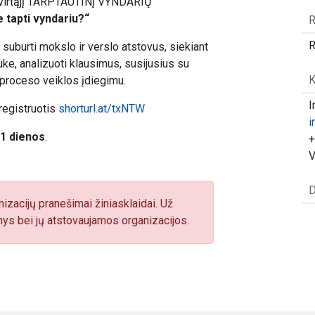
tvirtąjį TARPTAUTINĮ VYNDARIŲ
 tapti vyndariu?“
R
R
 suburti mokslo ir verslo atstovus, siekiant
ke, analizuoti klausimus, susijusius su
K
proceso veiklos įdiegimu.
I
 registruotis
shorturl.at/txNTW
i
 1 dienos
.
+
V
D
izacijų pranešimai žiniasklaidai. Už
ys bei jų atstovaujamos organizacijos.