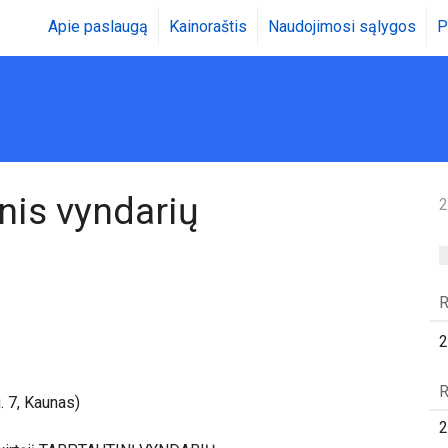
Apie paslaugą
Kainoraštis
Naudojimosi sąlygos
P
inis vyndarių
2
R
2
R
 7, Kaunas)
2