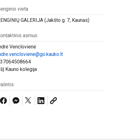
enginio vieta
ENGINIŲ GALERIJA (Jakšto g. 7, Kaunas)
ontaktinis asmuo
ndrė Venclovienė
ndre.vencloviene@go.kauko.lt
37064508664
šĮ Kauno kolegija
alintis