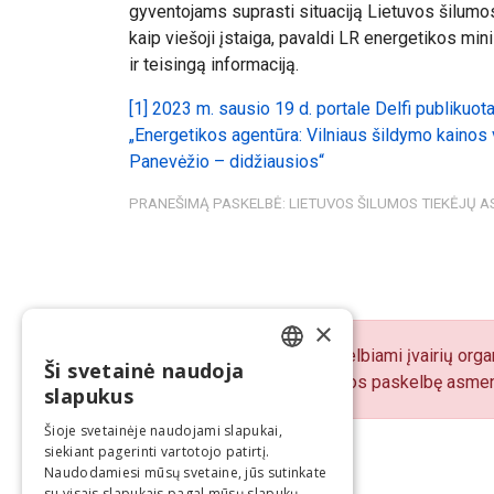
gyventojams suprasti situaciją Lietuvos šilumo
kaip viešoji įstaiga, pavaldi LR energetikos minist
ir teisingą informaciją.
[1]
2023 m. sausio 19 d. portale Delfi publikuot
„Energetikos agentūra: Vilniaus šildymo kainos 
Panevėžio – didžiausios“
PRANEŠIMĄ PASKELBĖ: LIETUVOS ŠILUMOS TIEKĖJŲ A
×
„BNS Spaudos centre“ skelbiami įvairių organ
Ši svetainė naudoja
LITHUANIAN
pranešimų turinį atsako juos paskelbę asmen
slapukus
ENGLISH
Šioje svetainėje naudojami slapukai,
siekiant pagerinti vartotojo patirtį.
Naudodamiesi mūsų svetaine, jūs sutinkate
su visais slapukais pagal mūsų slapukų