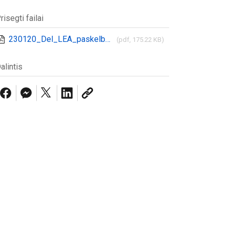
risegti failai
230120_Del_LEA_paskelbtos_klaidinancios_informacijos
(pdf, 175.22 KB)
alintis