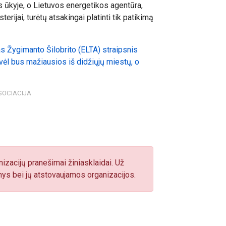
s ūkyje, o Lietuvos energetikos agentūra,
erijai, turėtų atsakingai platinti tik patikimą
as Žygimanto Šilobrito (ELTA) straipsnis
vėl bus mažiausios iš didžiųjų miestų, o
SOCIACIJA
izacijų pranešimai žiniasklaidai. Už
ys bei jų atstovaujamos organizacijos.