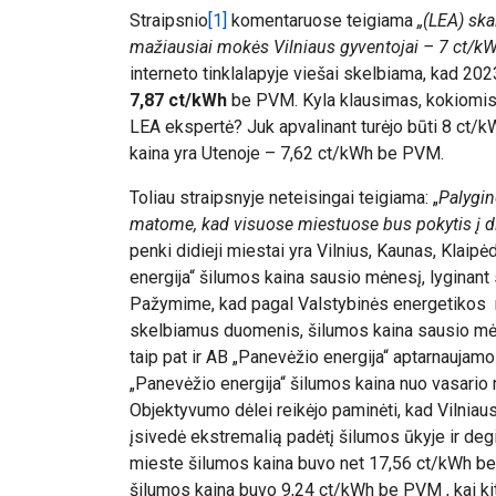
Straipsnio
[1]
komentaruose teigiama
„(LEA) ska
mažiausiai mokės Vilniaus gyventojai – 7 ct/k
interneto tinklalapyje viešai skelbiama, kad 2
7,87 ct/kWh
be PVM. Kyla klausimas, kokiomis 
LEA ekspertė? Juk apvalinant turėjo būti 8 ct/
kaina yra Utenoje – 7,62 ct/kWh be PVM.
Toliau straipsnyje neteisingai teigiama: „
Palygin
matome, kad visuose miestuose bus pokytis į di
penki didieji miestai yra Vilnius, Kaunas, Klaipėd
energija“ šilumos kaina sausio mėnesį, lyginant
Pažymime, kad pagal Valstybinės energetikos r
skelbiamus duomenis, šilumos kaina sausio mėn
taip pat ir AB „Panevėžio energija“ aptarnauja
„Panevėžio energija“ šilumos kaina nuo vasario
Objektyvumo dėlei reikėjo paminėti, kad Vilniau
įsivedė ekstremalią padėtį šilumos ūkyje ir degi
mieste šilumos kaina buvo net 17,56 ct/kWh be
šilumos kaina buvo 9,24 ct/kWh be PVM , kai k