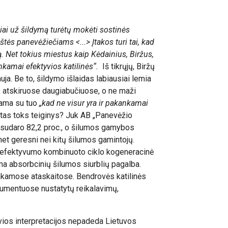
ai už šildymą turėtų mokėti sostinės
štės panevėžiečiams <...> Įtakos turi tai, kad
. Net tokius miestus kaip Kėdainius, Biržus,
nkamai efektyvios katilinės“.
Iš tikrųjų, Biržų
ja. Be to, šildymo išlaidas labiausiai lemia
s atskiruose daugiabučiuose, o ne maži
jama su tuo
„kad ne visur yra ir pakankamai
stas toks teiginys? Juk AB „Panevėžio
 sudaro 82,2 proc., o šilumos gamybos
 net geresni nei kitų šilumos gamintojų.
o efektyvumo kombinuoto ciklo kogeneracinė
ma absorbcinių šilumos siurblių pagalba.
enkamose ataskaitose. Bendrovės katilinės
kumentuose nustatytų reikalavimų,
vios interpretacijos nepadeda Lietuvos