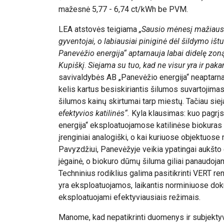
mažesnė 5,77 - 6,74 ct/kWh be PVM.
LEA atstovės teigiama
„Sausio mėnesį mažiausi
gyventojai, o labiausiai piniginė dėl šildymo ištu
Panevėžio energija“ aptarnauja labai didelę zoną
Kupiškį
.
Siejama su tuo, kad ne visur yra ir paka
savivaldybės AB „Panevėžio energija“ neaptarnau
kelis kartus besiskiriantis šilumos suvartojima
šilumos kainų skirtumai tarp miestų. Tačiau sie
efektyvios katilinės“.
Kyla klausimas: kuo pagrį
energija“ eksploatuojamose katilinėse biokuras
įrenginiai analogiški, o kai kuriuose objektuose
Pavyzdžiui, Panevėžyje veikia ypatingai aukšt
jėgainė, o biokuro dūmų šiluma giliai panaudoja
Techninius rodiklius galima pasitikrinti VERT r
yra eksploatuojamos, laikantis norminiuose do
eksploatuojami efektyviausiais režimais.
Manome, kad nepatikrinti duomenys ir subjekty