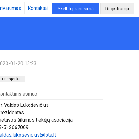
rivatumas
Kontaktai
Skelbti pranešimą
Registracija
023-01-20 13:23
Energetika
ontaktinis asmuo
r. Valdas Lukoševičius
rezidentas
ietuvos šilumos tiekėjų asociacija
8-5) 2667009
aldas.lukosevicius@lsta.lt