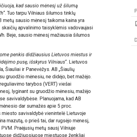
ičiuoja, kad sausio mėnesį už šilumą
P
Wh
“. Tuo tarpu Vilniaus šilumos tinklų
023 metų sausio mėnesį taikoma kaina yra
skaičių apvalinimo taisyklėmis vadovaujasi
kWh. Beje, sausio mėnesį mažiausia šilumos
D
ome penkis didžiausius Lietuvos miestus ir
dėjimo pusę, išskyrus Vilniaus
“. Lietuvos
a, Šiauliai ir Panevėžys. AB „Šiaulių
 su gruodžio mėnesiu, ne didėjo, bet mažėjo.
eguliavimo tarybos (VERT) viešai
esį, lyginant su gruodžio mėnesiu, mažėjo
mose savivaldybėse. Planuojama, kad AB
 mėnesio dar sumažės apie 5 proc.
s miesto savivaldybė vienintelė Lietuvoje
na mazutą, o prieš tai, dar rugsėjo mėnesį,
 PVM. Praėjusių metų sausį Vilniuje
ituose didžiuosiuose miestuose ženkliai