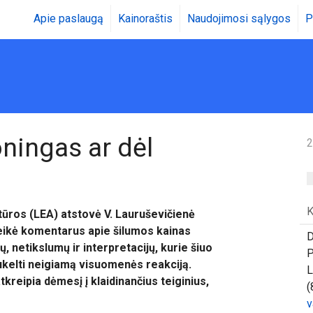
Apie paslaugą
Kainoraštis
Naudojimosi sąlygos
P
ningas ar dėl
2
K
ūros (LEA) atstovė V. Lauruševičienė
ikė komentarus apie šilumos kainas
D
, netikslumų ir interpretacijų, kurie šiuo
P
sukelti neigiamą visuomenės reakciją.
L
kreipia dėmesį į klaidinančius teiginius,
(
v