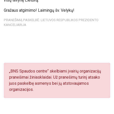
visų tėvynę Lietuvą.
Gražaus atgimimo! Laimingų šv. Velykų!
PRANEŠIMĄ PASKELBĖ: LIETUVOS RESPUBLIKOS PREZIDENTO
KANCELIARIJA
„BNS Spaudos centre“ skelbiami įvairių organizacijų
pranešimai žiniasklaidai. Už pranešimų turinį atsako
juos paskelbę asmenys bei jų atstovaujamos
organizacijos.