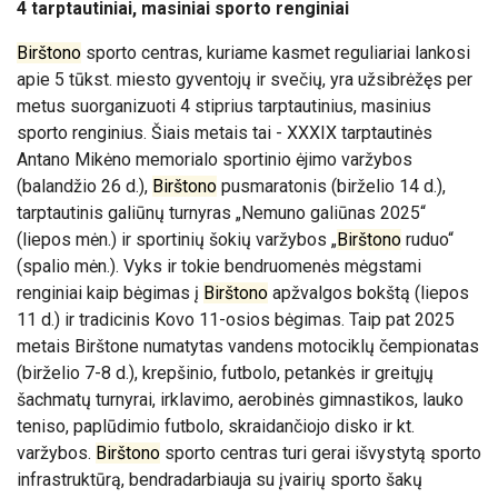
4 tarptautiniai, masiniai sporto renginiai
Birštono
sporto centras, kuriame kasmet reguliariai lankosi
apie 5 tūkst. miesto gyventojų ir svečių, yra užsibrėžęs per
metus suorganizuoti 4 stiprius tarptautinius, masinius
sporto renginius. Šiais metais tai - XXXIX tarptautinės
Antano Mikėno memorialo sportinio ėjimo varžybos
(balandžio 26 d.),
Birštono
pusmaratonis (birželio 14 d.),
tarptautinis galiūnų turnyras „Nemuno galiūnas 2025“
(liepos mėn.) ir sportinių šokių varžybos „
Birštono
ruduo“
(spalio mėn.). Vyks ir tokie bendruomenės mėgstami
renginiai kaip bėgimas į
Birštono
apžvalgos bokštą (liepos
11 d.) ir tradicinis Kovo 11-osios bėgimas. Taip pat 2025
metais Birštone numatytas
vandens motociklų čempionatas
(
birželio 7-8 d.)
, krepšinio, futbolo, petankės ir greitųjų
šachmatų turnyrai, irklavimo, aerobinės gimnastikos, lauko
teniso, paplūdimio futbolo, skraidančiojo disko ir kt.
varžybos.
Birštono
sporto centras turi gerai išvystytą sporto
infrastruktūrą, bendradarbiauja su įvairių sporto šakų