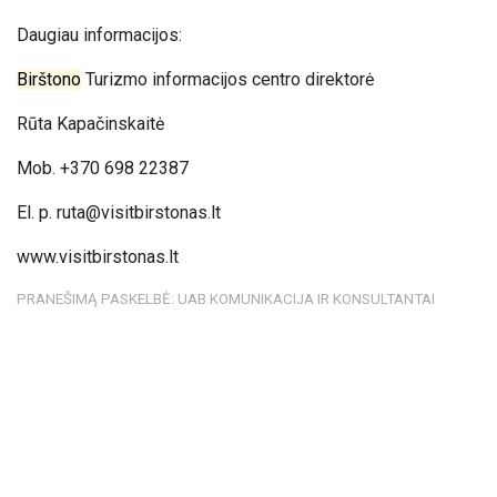
Daugiau informacijos:
Birštono
Turizmo informacijos centro direktorė
Rūta Kapačinskaitė
Mob. +370 698 22387
El. p.
ruta@visitbirstonas.lt
www.visitbirstonas.lt
PRANEŠIMĄ PASKELBĖ: UAB KOMUNIKACIJA IR KONSULTANTAI