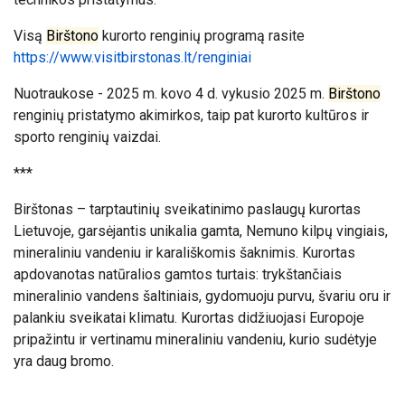
Visą
Birštono
kurorto renginių programą rasite
https://www.visitbirstonas.lt/renginiai
Nuotraukose - 2025 m. kovo 4 d. vykusio 2025 m.
Birštono
renginių pristatymo akimirkos, taip pat kurorto kultūros ir
sporto renginių vaizdai.
***
Birštonas – tarptautinių sveikatinimo paslaugų kurortas
Lietuvoje, garsėjantis unikalia gamta, Nemuno kilpų vingiais,
mineraliniu vandeniu ir karališkomis šaknimis. Kurortas
apdovanotas natūralios gamtos turtais: trykštančiais
mineralinio vandens šaltiniais, gydomuoju purvu, švariu oru ir
palankiu sveikatai klimatu. Kurortas didžiuojasi Europoje
pripažintu ir vertinamu mineraliniu vandeniu, kurio sudėtyje
yra daug bromo.