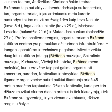
jaunimo teatras, Andželikos Cholinos šokio teatras.
Birštonas taip pat aktyviai bendradarbiauja su koncertinių
turų organizatoriais, ir jau artimiausiu metu kurorte
pasirodys tokios muzikos žvaigždės kaip Ieva Narkutė
(kovo 8 d.), Inga Jankauskaitė (kovo 29 d.), Martynas
Levickis (balandžio 21 d.) ir Matas Jankauskas (balandžio
27 d.). Profesionaliems renginių organizatoriams
Birštono
kultūros centras yra patrauklus dėl turimos infrastruktūros –
įrangos, aparatūros ir techninės pagalbos. Mieste veikia
daug kitų kultūros įstaigų (
Birštono
muziejus, Sakralinis
muziejus, Kurhauzas, Viešoji biblioteka,
Birštono
meno
mokykla), kurių erdvėse taip pat galima organizuoti
koncertus, parodas, festivalius ir stovyklas.
Birštono
ilgametę organizacinę patirtį puikiai iliustruoja prieš 45
metus pradėtas tarptautinis Džiazo festivalis, kuris per tris
džiazo muzikai skirtas dienas pritraukia tiek klausytojų, kiek
Birštone yra gyventojų, ir yra vienas svarbiausių džiazo
renginių šalyje.