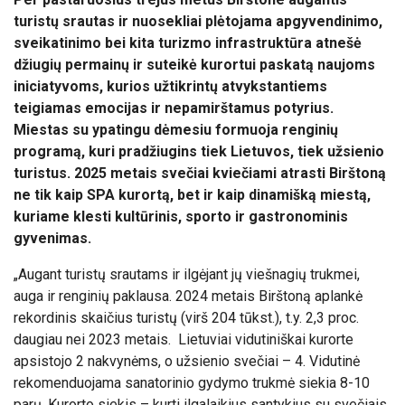
turistų srautas ir nuosekliai plėtojama apgyvendinimo,
sveikatinimo bei kita turizmo infrastruktūra atnešė
džiugių permainų ir suteikė kurortui paskatą naujoms
iniciatyvoms, kurios užtikrintų atvykstantiems
teigiamas emocijas ir nepamirštamus potyrius.
Miestas su ypatingu dėmesiu formuoja renginių
programą, kuri pradžiugins tiek Lietuvos, tiek užsienio
turistus. 2025 metais svečiai kviečiami atrasti Birštoną
ne tik kaip SPA kurortą, bet ir kaip dinamišką miestą,
kuriame klesti kultūrinis, sporto ir gastronominis
gyvenimas.
„Augant turistų srautams ir ilgėjant jų viešnagių trukmei,
auga ir renginių paklausa. 2024 metais Birštoną aplankė
rekordinis skaičius turistų (virš 204 tūkst.), t.y. 2,3 proc.
daugiau nei 2023 metais. Lietuviai vidutiniškai kurorte
apsistojo 2 nakvynėms, o užsienio svečiai – 4. Vidutinė
rekomenduojama sanatorinio gydymo trukmė siekia 8-10
parų. Kurorto siekis – kurti ilgalaikius santykius su svečiais,