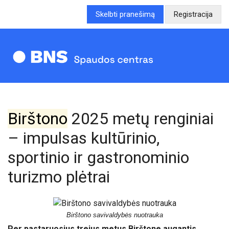
Skelbti pranešimą
Registracija
Birštono
2025 metų renginiai
– impulsas kultūrinio,
sportinio ir gastronominio
turizmo plėtrai
Birštono savivaldybės nuotrauka
Per pastaruosius trejus metus Birštone augantis