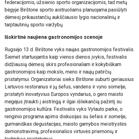
federacijomis, užsienio sporto organizacijomis, tad metų
bėgyje Birštone sporto aistruoliams planuojama pasiūlyti
dėmesį prikaustančių aukščiausio lygio nacionalinių ir
tarptautinių sporto varžybų.
Išskirtinė naujiena gastronomijos scenoje
Rugsėjo 13 d. Birštone vyks naujas gastronomijos festivalis.
Šiemet startuojantis kaip vienos dienos įvykis, festivalis
didžiausią dėmesį skirs profesionaliam ir kokybiškam
gastronomijos kaip mokslo, meno ir naujų patirčių
pristatymui. Organizatoriai sieks Birštone suburti geriausius
Lietuvos restoranus ir jų šefus, vandens ir vyno somelje,
pristatyti inovatyvius Europos vyndarius, o gero maisto
mėgėjus įtraukti į aistringą ir ilgai išliekančią pažintį su
gastronomijos kultūra. Festivalis vyks Vytauto parke, o
renginio programa apims diskusijas su šefais ir somelje,
gurmaniškas degustacijas, maisto gamybos meistrystės
demonstravimą, profesionalios virtuvės priemonių ir
technikos pristatymus.