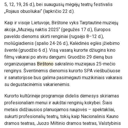
5, 12, 19, 26 d.), bei suaugusių mėgėjų teatrų festivalis
„Rojaus obuoliukai“ (lapkričio 22 d.).
Kaip ir visoje Lietuvoje, Birštone vyks Tarptautinė muziejų
akcija „Muziejų naktis 2025“ (gegužės 17 d.), Europos
paveldo dienoms skirti renginiai (rugsėjo 8–12 d.),
moliūgiadienis
(spalio 24-26 d.),
Kalėdinės eglės įžiebimo
šventė (gruodžio 6 d.). Visą vasarą kurorte džiugins kino
filmų vakarai po atviru dangumi. Gruodžio 29 dieną bus
organizuojamas
Birštono
sakralinio muziejaus 25-mečio
renginys.
Šventinėmis dienomis kurorto SPA viešbučiuose
ir sanatorijose bus galima pasimėgauti muzikiniais vakarais
su degustacinėmis vakarienėmis.
Kurorto kultūrinėje programoje didelis dėmesys skiriamas
profesionaliam menui ir aukštai renginių kokybei. Šiais
metais didžiausios planuojamos naujovės – spektakliai,
sukurti profesionalių teatrų, tokių kaip Nacionalinis Kauno
dramos teatras, Juozo Miltinio dramos teatras, Valstybinis