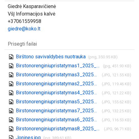
Giedrė Kasparavičienė
VšĮ Informacijos kalvė
+37061559958
giedre@koko.lt
Prisegti failai
Birštono savivaldybės nuotrauka
(png, 350.95 KB)
Birstonorenginiupristatymas1_2025_03_04.jpg
(jpg, 451.93 KB)
Birstonorenginiupristatymas3_2025_03_04.JPG
(JPG, 121.55 KB)
Birstonorenginiupristatymas2_2025_03_04.JPG
(JPG, 119.46 KB)
Birstonorenginiupristatymas4_2025_03_04.JPG
(JPG, 121.22 KB)
Birstonorenginiupristatymas5_2025_03_04.JPG
(JPG, 155.62 KB)
Birstonorenginiupristatymas7_2025_03_04.JPG
(JPG, 132.25 KB)
Birstonorenginiupristatymas6_2025_03_04.JPG
(JPG, 116.53 KB)
Birstonorenginiupristatymas8_2025_03_04.JPG
(JPG, 96.71 KB)
Jonines.jpg
(jpg, 389.61 KB)