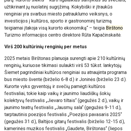
užtikrinant jų nuolatinį sugrįžimą. Kokybiški ir įtraukūs
renginiai yra svarbus miesto patrauklumo veiksnys, o
investicijos į kultūros, sporto ir gastronominį turizmą
teigiamai įtakoja visą kurorto ekonomiką“ – teigia
Birštono
Turizmo informacijos centro direktorė Rūta Kapačinskaitė.
Virš 200 kultūrinių renginių per metus
2025 metais Birštonas planuoja surengti apie 210 kultūrinių
renginių, kuriuose tikimasi sulaukti virš 53 tūkst. lankytojų.
Šiemet pagrindiniai kultūros renginiai su atnaujinta programa
bus miesto šventė (birželio 6-8 d.) ir Joninės (birželio 23 d.).
Kurorte vyks gyventojų ir svečių pamėgti kultūros
festivaliai, tokie kaip vaikų ir jaunimo liaudiškų šokių
kolektyvų festivalis „Jievaro tiltais“ (gegužės 2 d.), vaikų ir
jaunimo teatrų festivalis „Jausmų sala“ (gegužės 9-11 d.),
tarptautinis poezijos festivalis „Poezijos pavasaris 2025“
(gegužės 31 d.), Baltijos gitarų festivalis (birželio 12-15 d.),
kamerinės muzikos festivalis „Gaudete, Birštonas“ (liepos