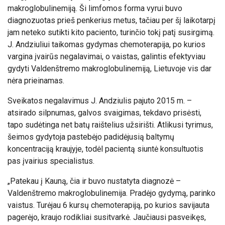
makroglobulinemiją. Ši limfomos forma vyrui buvo
diagnozuotas prieš penkerius metus, tačiau per šį laikotarpį
jam neteko sutikti kito paciento, turinčio tokį patį susirgimą.
J. Andziuliui taikomas gydymas chemoterapija, po kurios
vargina įvairūs negalavimai, o vaistas, galintis efektyviau
gydyti Valdenštremo makroglobulinemiją, Lietuvoje vis dar
nėra prieinamas.
Sveikatos negalavimus J. Andziulis pajuto 2015 m. –
atsirado silpnumas, galvos svaigimas, tekdavo prisėsti,
tapo sudėtinga net batų raištelius užsirišti. Atlikusi tyrimus,
šeimos gydytoja pastebėjo padidėjusią baltymų
koncentraciją kraujyje, todėl pacientą siuntė konsultuotis
pas įvairius specialistus.
„Patekau į Kauną, čia ir buvo nustatyta diagnozė –
Valdenštremo makroglobulinemija. Pradėjo gydymą, parinko
vaistus. Turėjau 6 kursų chemoterapiją, po kurios savijauta
pagerėjo, kraujo rodikliai susitvarkė. Jaučiausi pasveikęs,