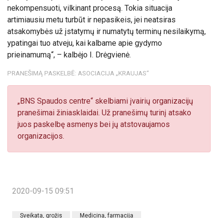
nekompensuoti, vilkinant procesą. Tokia situacija
artimiausiu metu turbūt ir nepasikeis, jei neatsiras
atsakomybės už įstatymų ir numatytų terminų nesilaikymą,
ypatingai tuo atveju, kai kalbame apie gydymo
prieinamumą“, – kalbėjo I. Drėgvienė.
PRANEŠIMĄ PASKELBĖ: ASOCIACIJA „KRAUJAS“
„BNS Spaudos centre“ skelbiami įvairių organizacijų
pranešimai žiniasklaidai. Už pranešimų turinį atsako
juos paskelbę asmenys bei jų atstovaujamos
organizacijos.
2020-09-15 09:51
Sveikata, grožis
Medicina, farmacija