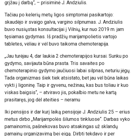
grįžau į darbą“, – prisiminė J. Andziulis.
Tačiau po kelerių metų ligos simptomai pasikartojo:
skaudėjo ir svaigo galva, vargino silpnumas. J. Andziulis
buvo nusiųstas konsultacijai į Vilnių, kur nuo 2019 m. jam
tęsiamas gydymas. Iš pradžių marijampolietis vartojo
tabletes, vėliau ir vėl buvo taikoma chemoterapija.
„Jau turėjau 4, dar laukia 2 chemoterapijos kursai. Sunku po
gydymo, savijauta būna prasta. Tris savaites po
chemoterapinio gydymo jaučiuosi labai silpnas, neturiu jėgų.
Tada organizmas šiek tiek atsistato, bet jau vėl būna laikas
vykti į ligoninę. Taip ir gyvenu, nežinau, kas bus toliau ir kuo
viskas baigsis“, – atviravo jis, pokalbio metu ne kartą
prasitaręs, jog dėl ateities – neramu
Iki pensijos ir dar kurį laiką pensijoje J. Andziulis 25 – erius
metus dirbo „Marijampolės šilumos tinkluose“. Darbas vyko
pamainomis, pašnekovas buvo atsakingas už sklandų
pamainų organizavimą bei eigą. Dirbti tekdavo ir per