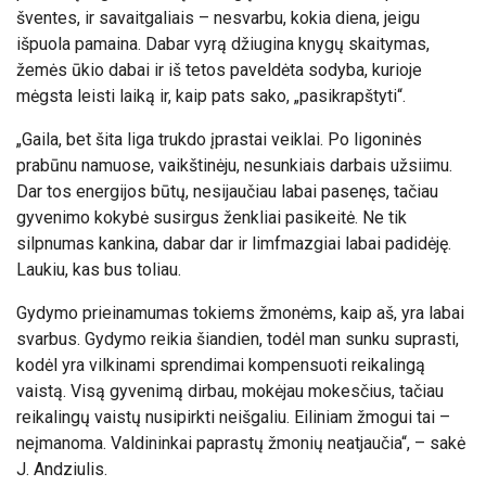
šventes, ir savaitgaliais – nesvarbu, kokia diena, jeigu
išpuola pamaina. Dabar vyrą džiugina knygų skaitymas,
žemės ūkio dabai ir iš tetos paveldėta sodyba, kurioje
mėgsta leisti laiką ir, kaip pats sako, „pasikrapštyti“.
„Gaila, bet šita liga trukdo įprastai veiklai. Po ligoninės
prabūnu namuose, vaikštinėju, nesunkiais darbais užsiimu.
Dar tos energijos būtų, nesijaučiau labai pasenęs, tačiau
gyvenimo kokybė susirgus ženkliai pasikeitė. Ne tik
silpnumas kankina, dabar dar ir limfmazgiai labai padidėję.
Laukiu, kas bus toliau.
Gydymo prieinamumas tokiems žmonėms, kaip aš, yra labai
svarbus. Gydymo reikia šiandien, todėl man sunku suprasti,
kodėl yra vilkinami sprendimai kompensuoti reikalingą
vaistą. Visą gyvenimą dirbau, mokėjau mokesčius, tačiau
reikalingų vaistų nusipirkti neišgaliu. Eiliniam žmogui tai –
neįmanoma. Valdininkai paprastų žmonių neatjaučia“, – sakė
J. Andziulis.