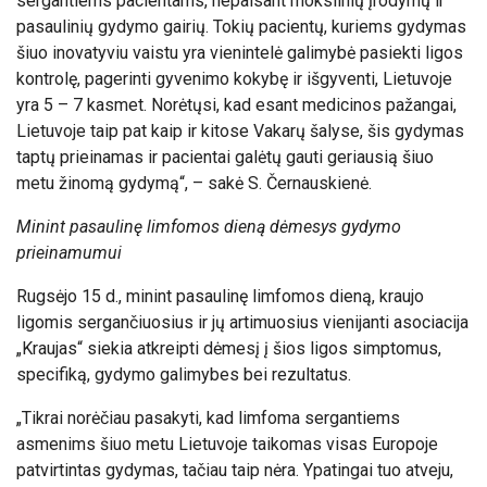
sergantiems pacientams, nepaisant mokslinių įrodymų ir
pasaulinių gydymo gairių. Tokių pacientų, kuriems gydymas
šiuo inovatyviu vaistu yra vienintelė galimybė pasiekti ligos
kontrolę, pagerinti gyvenimo kokybę ir išgyventi, Lietuvoje
yra 5 – 7 kasmet. Norėtųsi, kad esant medicinos pažangai,
Lietuvoje taip pat kaip ir kitose Vakarų šalyse, šis gydymas
taptų prieinamas ir pacientai galėtų gauti geriausią šiuo
metu žinomą gydymą“, – sakė S. Černauskienė.
Minint pasaulinę limfomos dieną dėmesys gydymo
prieinamumui
Rugsėjo 15 d., minint pasaulinę limfomos dieną, kraujo
ligomis sergančiuosius ir jų artimuosius vienijanti asociacija
„Kraujas“ siekia atkreipti dėmesį į šios ligos simptomus,
specifiką, gydymo galimybes bei rezultatus.
„Tikrai norėčiau pasakyti, kad limfoma sergantiems
asmenims šiuo metu Lietuvoje taikomas visas Europoje
patvirtintas gydymas, tačiau taip nėra. Ypatingai tuo atveju,