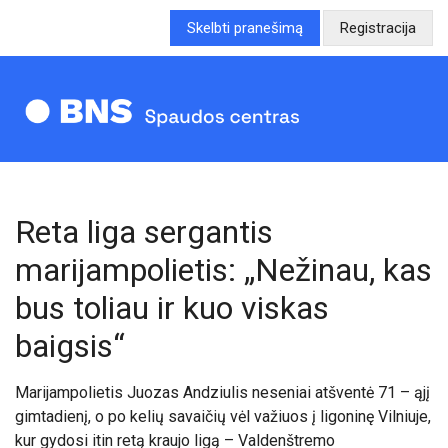
Skelbti pranešimą
Registracija
Reta liga sergantis
marijampolietis: „Nežinau, kas
bus toliau ir kuo viskas
baigsis“
Marijampolietis Juozas Andziulis neseniai atšventė 71 – ąjį
gimtadienį, o po kelių savaičių vėl važiuos į ligoninę Vilniuje,
kur gydosi itin retą kraujo ligą – Valdenštremo