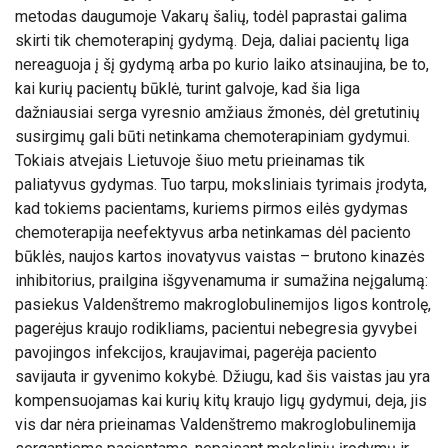
metodas daugumoje Vakarų šalių, todėl paprastai galima
skirti tik chemoterapinį gydymą. Deja, daliai pacientų liga
nereaguoja į šį gydymą arba po kurio laiko atsinaujina, be to,
kai kurių pacientų būklė, turint galvoje, kad šia liga
dažniausiai serga vyresnio amžiaus žmonės, dėl gretutinių
susirgimų gali būti netinkama chemoterapiniam gydymui.
Tokiais atvejais Lietuvoje šiuo metu prieinamas tik
paliatyvus gydymas. Tuo tarpu, moksliniais tyrimais įrodyta,
kad tokiems pacientams, kuriems pirmos eilės gydymas
chemoterapija neefektyvus arba netinkamas dėl paciento
būklės, naujos kartos inovatyvus vaistas – brutono kinazės
inhibitorius, prailgina išgyvenamuma ir sumažina neįgalumą:
pasiekus Valdenštremo makroglobulinemijos ligos kontrolę,
pagerėjus kraujo rodikliams, pacientui nebegresia gyvybei
pavojingos infekcijos, kraujavimai, pagerėja paciento
savijauta ir gyvenimo kokybė. Džiugu, kad šis vaistas jau yra
kompensuojamas kai kurių kitų kraujo ligų gydymui, deja, jis
vis dar nėra prieinamas Valdenštremo makroglobulinemija