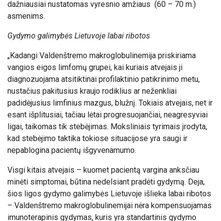
dažniausiai nustatomas vyresnio amžiaus (60 – 70 m.)
asmenims.
Gydymo galimybės Lietuvoje labai ribotos
„Kadangi Valdenštremo makroglobulinemija priskiriama
vangios eigos limfomų grupei, kai kuriais atvejais ji
diagnozuojama atsitiktinai profilaktinio patikrinimo metu,
nustačius pakitusius kraujo rodiklius ar neženkliai
padidėjusius limfinius mazgus, blužnį. Tokiais atvejais, net ir
esant išplitusiai, tačiau lėtai progresuojančiai, neagresyviai
ligai, taikomas tik stebėjimas. Moksliniais tyrimais įrodyta,
kad stebėjimo taktika tokiose situacijose yra saugi ir
nepablogina pacientų išgyvenamumo.
Visgi kitais atvejais – kuomet pacientą vargina anksčiau
minėti simptomai, būtina nedelsiant pradėti gydymą. Deja,
šios ligos gydymo galimybės Lietuvoje išlieka labai ribotos
– Valdenštremo makroglobulinemijai nėra kompensuojamas
imunoterapinis gydymas, kuris yra standartinis gydymo