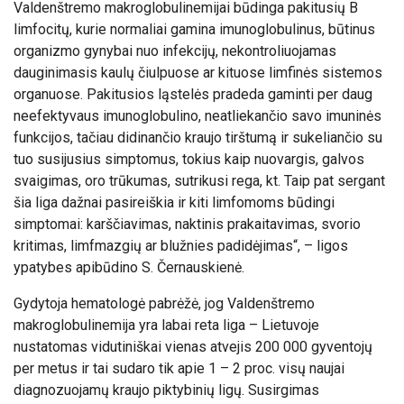
Valdenštremo makroglobulinemijai būdinga pakitusių B
limfocitų, kurie normaliai gamina imunoglobulinus, būtinus
organizmo gynybai nuo infekcijų, nekontroliuojamas
dauginimasis kaulų čiulpuose ar kituose limfinės sistemos
organuose. Pakitusios ląstelės pradeda gaminti per daug
neefektyvaus imunoglobulino, neatliekančio savo imuninės
funkcijos, tačiau didinančio kraujo tirštumą ir sukeliančio su
tuo susijusius simptomus, tokius kaip nuovargis, galvos
svaigimas, oro trūkumas, sutrikusi rega, kt. Taip pat sergant
šia liga dažnai pasireiškia ir kiti limfomoms būdingi
simptomai: karščiavimas, naktinis prakaitavimas, svorio
kritimas, limfmazgių ar blužnies padidėjimas“, – ligos
ypatybes apibūdino S. Černauskienė.
Gydytoja hematologė pabrėžė, jog Valdenštremo
makroglobulinemija yra labai reta liga – Lietuvoje
nustatomas vidutiniškai vienas atvejis 200 000 gyventojų
per metus ir tai sudaro tik apie 1 – 2 proc. visų naujai
diagnozuojamų kraujo piktybinių ligų. Susirgimas