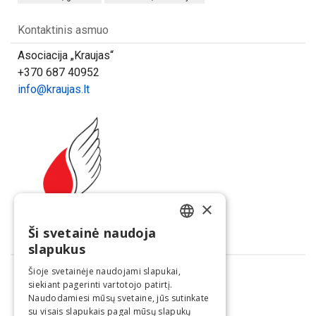
Kontaktinis asmuo
Asociacija „Kraujas“
+370 687 40952
info@kraujas.lt
×
Ši svetainė naudoja
LITHUANIAN
Dalintis
slapukus
ENGLISH
Šioje svetainėje naudojami slapukai,
siekiant pagerinti vartotojo patirtį.
Naudodamiesi mūsų svetaine, jūs sutinkate
su visais slapukais pagal mūsų slapukų