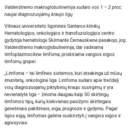
Valdenštremo makroglobulinemija sudaro
vos 1 – 2 proc.
naujai diagnozuojamų kraujo ligų
Vilniaus universiteto ligoninės Santaros klinikų
Hematologijos, onkologijos ir transfuziologijos centro
gydytoja hematologė Skirmantė Černauskienė pasakojo, jog
Valdenštremo makroglobulinemija, dar vadinama
limfoplazmocitine limfoma, priskiriama vangios eigos
limfomų grupei.
„Limfoma – tai limfinės sistemos, kuri atsakinga už mūsų
imunitetą, onkologinė liga. Limfoma sudaro apie trečdalį
visų diagnozuojamų piktybinių kraujo susirgimų ir yra
nevienalytė liga – žinoma daugiau kaip 50 skirtingų
limfomos tipų, kurių kiekvienas pasižymi skirtingais
genetiniais pakitimais, eiga, prognoze ir gydymu. Pagal
ligos eigą, limfomas galima suskirstyti į vangios eigos ir
agresyvias.