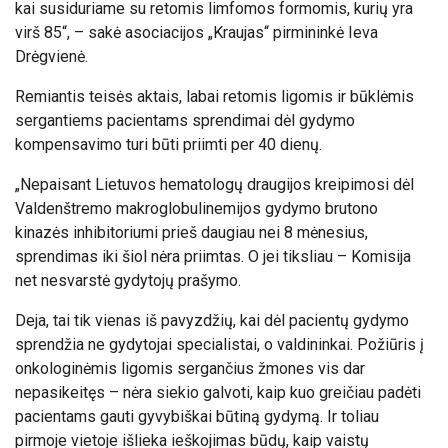
kai susiduriame su retomis limfomos formomis, kurių yra
virš 85“, – sakė asociacijos „Kraujas“ pirmininkė Ieva
Drėgvienė.
Remiantis teisės aktais, labai retomis ligomis ir būklėmis
sergantiems pacientams sprendimai dėl gydymo
kompensavimo turi būti priimti per 40 dienų.
„Nepaisant Lietuvos hematologų draugijos kreipimosi dėl
Valdenštremo makroglobulinemijos gydymo brutono
kinazės inhibitoriumi prieš daugiau nei 8 mėnesius,
sprendimas iki šiol nėra priimtas. O jei tiksliau – Komisija
net nesvarstė gydytojų prašymo.
Deja, tai tik vienas iš pavyzdžių, kai dėl pacientų gydymo
sprendžia ne gydytojai specialistai, o valdininkai. Požiūris į
onkologinėmis ligomis sergančius žmones vis dar
nepasikeitęs – nėra siekio galvoti, kaip kuo greičiau padėti
pacientams gauti gyvybiškai būtiną gydymą. Ir toliau
pirmoje vietoje išlieka ieškojimas būdų, kaip vaistų