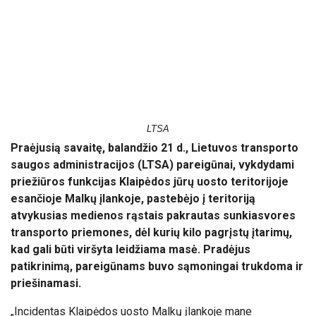
LTSA
Praėjusią savaitę, balandžio 21 d., Lietuvos transporto
saugos administracijos (LTSA) pareigūnai, vykdydami
priežiūros funkcijas Klaipėdos jūrų uosto teritorijoje
esančioje Malkų įlankoje, pastebėjo į teritoriją
atvykusias medienos rąstais pakrautas sunkiasvores
transporto priemones, dėl kurių kilo pagrįstų įtarimų,
kad gali būti viršyta leidžiama masė. Pradėjus
patikrinimą, pareigūnams buvo sąmoningai trukdoma ir
priešinamasi.
„Incidentas Klaipėdos uosto Malkų įlankoje mane