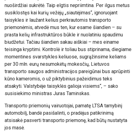
nuoširdžiai sukrėtė. Taip elgtis nepriimtina. Per ilgus metus
susiklostęs kai kurių vežėjų „siautėjimas“, ignoruojant
taisykles ir laužant kelius perkrautomis transporto
priemonėmis, atvedė mus ten, kur esame šiandien – su
prasta kelių infrastruktūros būkle ir nuolatiniu spaudimu
biudžetui. Tačiau šiandien sakau aiškiai – mes einame
teisinga kryptimi. Kontrolė ir toliau bus stiprinama, diegiame
momentines svarstykles keliuose, sugrąžinsime keliams
per 30 mln. eurų nesumokėtų mokesčių, Lietuvos
transporto saugos administracijos pareigūnai bus aprūpinti
kūno kameromis, o už piktybinius pažeidimus teks
atsakyti. Valstybėje taisyklės galioja visiems“, – sako
susisiekimo ministras Juras Taminskas.
Transporto priemonių vairuotojai, pamatę LTSA tarnybinį
automobilį, bandė pasišalinti, o pradėjus patikrinimą
atsisakė pasverti transporto priemonę, kad būtų nustatyta
jos masė.