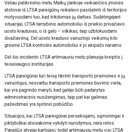
Vėliau patikrinimo metu Malkų įlankoje veikiančios įmonės
atstovai iš LTSA pareigūnų reikalavo pasišalinti iš teritorijos
motyvuodami tuo, kad trikdomas jų darbas. Sudėtingėjant
situacijai, LTSA tarnybinio automobiliui iš priekio privažiavo
uosto krautuvas, o iš galo – vilkikas, taip užblokuodami
išvažiavimą. Dėl uosto krautuvo vairuotojo veiksmų kilo
grėsmė LTSA kontrolės automobiliui ir jo ekipažo nariams.
Dėl šio incidento LTSA artimiausiu metu planuoja kreiptis į
teisėsaugos institucijas.
LTSA pareigūnai turi teisę tikrinti transporto priemones ir jų
vairuotojus, nesvarbu transporto priemonės buvimo vieta,
kai yra pagrindo manyti, kad galėjo būti padarytas
administracinis nusižengimas, taip pat kai galimas
pažeidimas yra tęstinio pobūdžio.
Situacijos, kai LTSA pareigūnai persekiojami, sąmoningai ir
piktybiškai atsisakoma vykdyti nurodymus, nėra retos.
Panašūs atvejai kartojasi, todėl artimiausiu metu visi LTSA