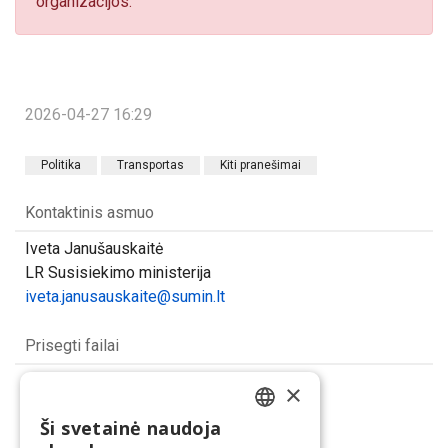
organizacijos.
2026-04-27 16:29
Politika
Transportas
Kiti pranešimai
Kontaktinis asmuo
Iveta Janušauskaitė
LR Susisiekimo ministerija
iveta.janusauskaite@sumin.lt
Prisegti failai
LTSA
×
(jpg, 274.61 KB)
Ši svetainė naudoja
LITHUANIAN
Dalintis