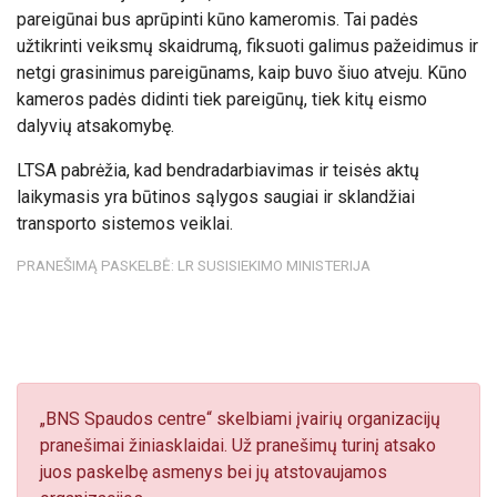
pareigūnai bus aprūpinti kūno kameromis. Tai padės
užtikrinti veiksmų skaidrumą, fiksuoti galimus pažeidimus ir
netgi grasinimus pareigūnams, kaip buvo šiuo atveju. Kūno
kameros padės didinti tiek pareigūnų, tiek kitų eismo
dalyvių atsakomybę.
LTSA pabrėžia, kad bendradarbiavimas ir teisės aktų
laikymasis yra būtinos sąlygos saugiai ir sklandžiai
transporto sistemos veiklai.
PRANEŠIMĄ PASKELBĖ: LR SUSISIEKIMO MINISTERIJA
„BNS Spaudos centre“ skelbiami įvairių organizacijų
pranešimai žiniasklaidai. Už pranešimų turinį atsako
juos paskelbę asmenys bei jų atstovaujamos