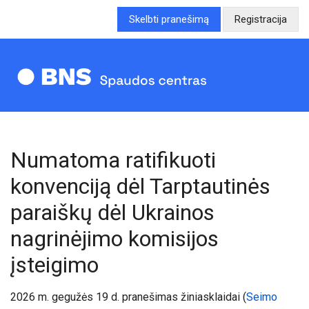
Skelbti pranešimą
Registracija
Numatoma ratifikuoti
konvenciją dėl Tarptautinės
paraiškų dėl Ukrainos
nagrinėjimo komisijos
įsteigimo
20
26
m. gegužės 19 d. pranešimas žiniasklaidai (
Seimo