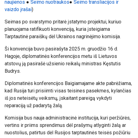
naujienos
●
Seimo nuotraukos
●
Seimo transliacijos ir
vaizdo įrašai
)
Seimas po svarstymo pritarė įstatymo projektui, kuriuo
planuojama ratifikuoti konvenciją, kuria įsteigiama
Tarptautinė paraiškų dėl Ukrainos nagrinėjimo komisija.
Ši konvencija buvo pasirašyta 2025 m. gruodžio 16 d.
Hagoje, diplomatinės konferencijos metu iš Lietuvos
atstovų ją pasirašė užsienio reikalų ministras Kęstutis
Budrys.
Diplomatinės konferencijos Baigiamajame akte pabrėžiama,
kad Rusija turi prisiimti visas teisines pasekmes, kylančias
iš jos neteisėtų veiksmų, įskaitant pareigą vykdyti
reparaciją už padarytą žalą.
Komisija bus nauja administracinė institucija, kuri peržiūrės,
vertins ir priims sprendimus dėl prašymų atlyginti žalą ar
nuostolius, patirtus dėl Rusijos tarptautinės teisės požiūriu