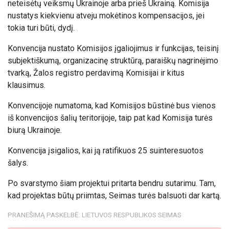
neteisėtų veiksmų Ukrainoje arba prieš Ukrainą. Komisija
nustatys kiekvienu atveju mokėtinos kompensacijos, jei
tokia turi būti, dydį.
Konvencija nustato Komisijos įgaliojimus ir funkcijas, teisinį
subjektiškumą, organizacinę struktūrą, paraiškų nagrinėjimo
tvarką, Žalos registro perdavimą Komisijai ir kitus
klausimus.
Konvencijoje numatoma, kad Komisijos būstinė bus vienos
iš konvencijos šalių teritorijoje, taip pat kad Komisija turės
biurą Ukrainoje.
Konvencija įsigalios, kai ją ratifikuos 25 suinteresuotos
šalys.
Po svarstymo šiam projektui pritarta bendru sutarimu. Tam,
kad projektas būtų priimtas, Seimas turės balsuoti dar kartą.
PRANEŠIMĄ PASKELBĖ: LIETUVOS RESPUBLIKOS SEIMAS