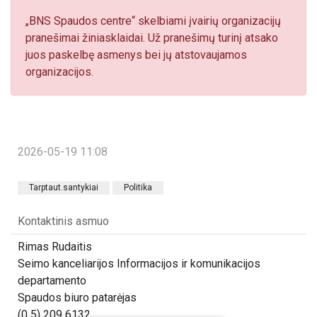
„BNS Spaudos centre“ skelbiami įvairių organizacijų
pranešimai žiniasklaidai. Už pranešimų turinį atsako
juos paskelbę asmenys bei jų atstovaujamos
organizacijos.
2026-05-19 11:08
Tarptaut.santykiai
Politika
Kontaktinis asmuo
Rimas Rudaitis
Seimo kanceliarijos Informacijos ir komunikacijos
departamento
Spaudos biuro patarėjas
(0 5) 209 6132