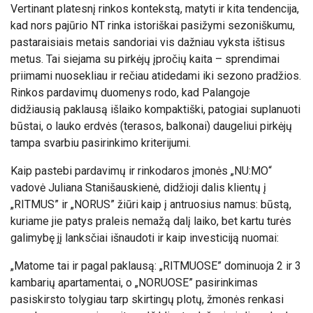
Vertinant platesnį rinkos kontekstą, matyti ir kita tendencija,
kad nors pajūrio NT rinka istoriškai pasižymi sezoniškumu,
pastaraisiais metais sandoriai vis dažniau vyksta ištisus
metus. Tai siejama su pirkėjų įpročių kaita – sprendimai
priimami nuosekliau ir rečiau atidedami iki sezono pradžios.
Rinkos pardavimų duomenys rodo, kad Palangoje
didžiausią paklausą išlaiko kompaktiški, patogiai suplanuoti
būstai, o lauko erdvės (terasos, balkonai) daugeliui pirkėjų
tampa svarbiu pasirinkimo kriterijumi.
Kaip pastebi pardavimų ir rinkodaros įmonės „NU:MO“
vadovė Juliana Stanišauskienė, didžioji dalis klientų į
„RITMUS” ir „NORUS” žiūri kaip į antruosius namus: būstą,
kuriame jie patys praleis nemažą dalį laiko, bet kartu turės
galimybę jį lanksčiai išnaudoti ir kaip investiciją nuomai:
„Matome tai ir pagal paklausą: „RITMUOSE” dominuoja 2 ir 3
kambarių apartamentai, o „NORUOSE” pasirinkimas
pasiskirsto tolygiau tarp skirtingų plotų, žmonės renkasi