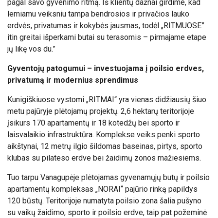
pagal savo gyvenimo ritmą. Iš klientų dažnai girdime, kad
lemiamu veiksniu tampa bendrosios ir privačios lauko
erdvės, privatumas ir kokybės jausmas, todėl „RITMUOSE”
itin greitai išperkami butai su terasomis – pirmajame etape
jų likę vos du.”
Gyventojų patogumui – investuojama į poilsio erdves,
privatumą ir modernius sprendimus
Kunigiškiuose vystomi „RITMAI“ yra vienas didžiausių šiuo
metu pajūryje plėtojamų projektų. 2,6 hektarų teritorijoje
įsikurs 170 apartamentų ir 18 kotedžų bei sporto ir
laisvalaikio infrastruktūra. Komplekse veiks penki sporto
aikštynai, 12 metrų ilgio šildomas baseinas, pirtys, sporto
klubas su pilateso erdve bei žaidimų zonos mažiesiems.
Tuo tarpu Vanagupėje plėtojamas gyvenamųjų butų ir poilsio
apartamentų kompleksas „NORAI“ pajūrio rinką papildys
120 būstų. Teritorijoje numatyta poilsio zona šalia pušyno
su vaikų žaidimo, sporto ir poilsio erdve, taip pat požeminė