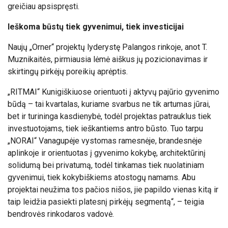
greičiau apsispręsti.
Ieškoma būstų tiek gyvenimui, tiek investicijai
Naujų „Orner“ projektų lyderystę Palangos rinkoje, anot T.
Muznikaitės, pirmiausia lėmė aiškus jų pozicionavimas ir
skirtingų pirkėjų poreikių aprėptis.
„RITMAI“ Kunigiškiuose orientuoti į aktyvų pajūrio gyvenimo
būdą – tai kvartalas, kuriame svarbus ne tik artumas jūrai,
bet ir turininga kasdienybė, todėl projektas patrauklus tiek
investuotojams, tiek ieškantiems antro būsto. Tuo tarpu
„NORAI“ Vanagupėje vystomas ramesnėje, brandesnėje
aplinkoje ir orientuotas į gyvenimo kokybę, architektūrinį
solidumą bei privatumą, todėl tinkamas tiek nuolatiniam
gyvenimui, tiek kokybiškiems atostogų namams. Abu
projektai neužima tos pačios nišos, jie papildo vienas kitą ir
taip leidžia pasiekti platesnį pirkėjų segmentą“, – teigia
bendrovės rinkodaros vadovė.