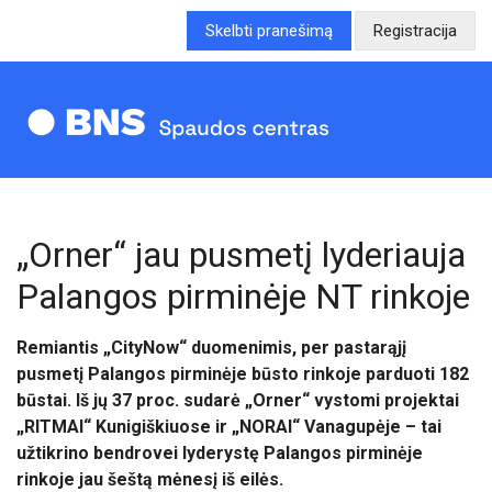
Skelbti pranešimą
Registracija
„Orner“ jau pusmetį lyderiauja
Palangos pirminėje NT rinkoje
Remiantis „CityNow“ duomenimis, per pastarąjį
pusmetį Palangos pirminėje būsto rinkoje parduoti 182
būstai. Iš jų 37 proc. sudarė „Orner“ vystomi projektai
„RITMAI“ Kunigiškiuose ir „NORAI“ Vanagupėje – tai
užtikrino bendrovei lyderystę Palangos pirminėje
rinkoje jau šeštą mėnesį iš eilės.