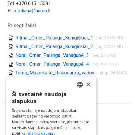
Tel. +370 615 15091
El. p.
juliana@numo.lt
Prisegti failai
Ritmai_Orner_Palanga_Kunigiškiai_1
(jpg, 380.03 KB)
Ritmai_Orner_Palanga_Kunigiškiai_2
(jpg, 276.22 KB)
Norai_Orner_Palanga_Vanagupė_3
(png, 2.70 MB)
Norai_Orner_Palanga_Vanagupė_4
(jpg, 191.54 KB)
Toma_Muznikaitė_Rinkodaros_vadovė_Orner
(jpg, 126.54 KB)
Parsisiųsti visus
×
(.zip)
Ši svetainė naudoja
LITHUANIAN
Dalintis
slapukus
ENGLISH
Šioje svetainėje naudojami slapukai,
siekiant pagerinti vartotojo patirtį.
Naudodamiesi mūsų svetaine, jūs sutinkate
su visais slapukais pagal mūsų slapukų
politiką.
Skaityti daugiau