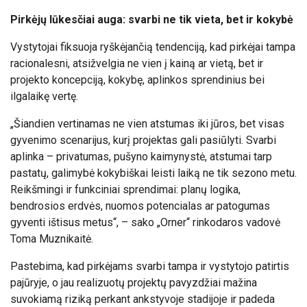
Pirkėjų lūkesčiai auga: svarbi ne tik vieta, bet ir kokybė
Vystytojai fiksuoja ryškėjančią tendenciją, kad pirkėjai tampa
racionalesni, atsižvelgia ne vien į kainą ar vietą, bet ir
projekto koncepciją, kokybę, aplinkos sprendinius bei
ilgalaikę vertę.
„Šiandien vertinamas ne vien atstumas iki jūros, bet visas
gyvenimo scenarijus, kurį projektas gali pasiūlyti. Svarbi
aplinka – privatumas, pušyno kaimynystė, atstumai tarp
pastatų, galimybė kokybiškai leisti laiką ne tik sezono metu.
Reikšmingi ir funkciniai sprendimai: planų logika,
bendrosios erdvės, nuomos potencialas ar patogumas
gyventi ištisus metus“, – sako „Orner“ rinkodaros vadovė
Toma Muznikaitė.
Pastebima, kad pirkėjams svarbi tampa ir vystytojo patirtis
pajūryje, o jau realizuotų projektų pavyzdžiai mažina
suvokiamą riziką perkant ankstyvoje stadijoje ir padeda