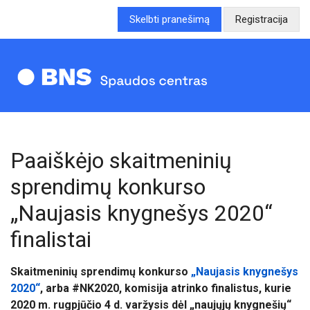
Skelbti pranešimą
Registracija
Paaiškėjo skaitmeninių
sprendimų konkurso
„Naujasis knygnešys 2020“
finalistai
Skaitmeninių sprendimų konkurso
„
Naujasis knygnešys
2020“
, arba #NK2020, k
omisija atrinko finalistus, kurie
2020
m. rugpjūčio
4 d. varžysis dėl „naujųjų knygnešių“