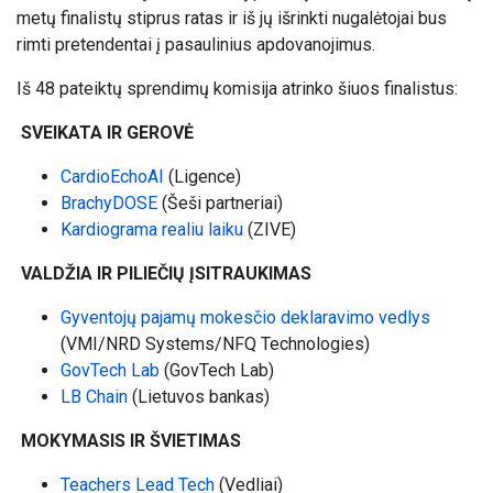
metų finalistų stiprus ratas ir iš jų išrinkti nugalėtojai bus
rimti pretendentai į pasaulinius apdovanojimus.
Iš 48 pateiktų sprendimų komisija atrinko šiuos finalistus:
SVEIKATA IR GEROVĖ
CardioEchoAI
(Ligence)
BrachyDOSE
(Šeši partneriai)
Kardiograma realiu laiku
(ZIVE)
VALDŽIA IR PILIEČIŲ ĮSITRAUKIMAS
Gyventojų pajamų mokesčio deklaravimo vedlys
(VMI/NRD Systems/NFQ Technologies)
GovTech Lab
(GovTech Lab)
LB Chain
(Lietuvos bankas)
MOKYMASIS IR ŠVIETIMAS
Teachers Lead Tech
(Vedliai)