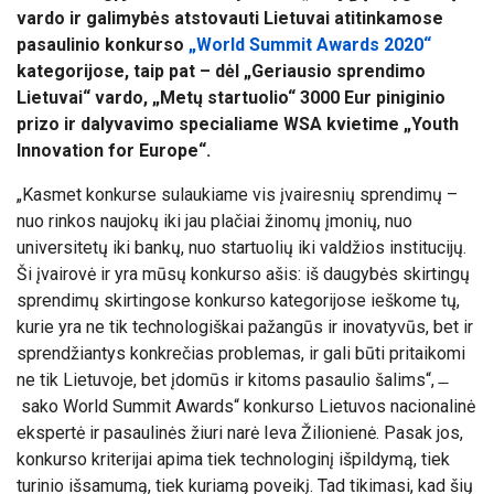
vardo ir galimybės atstovauti Lietuvai atitinkamose
pasaulinio konkurso
„World Summit Awards 2020“
kategorijose, taip pat – dėl „Geriausio sprendimo
Lietuvai“ vardo, „Metų startuolio“ 3000 Eur piniginio
prizo ir dalyvavimo specialiame WSA kvietime „Youth
Innovation for Europe“.
„Kasmet konkurse sulaukiame vis įvairesnių sprendimų –
nuo rinkos naujokų iki jau plačiai žinomų įmonių, nuo
universitetų iki bankų, nuo startuolių iki valdžios institucijų.
Ši įvairovė ir yra mūsų konkurso ašis: iš daugybės skirtingų
sprendimų skirtingose konkurso kategorijose ieškome tų,
kurie yra ne tik technologiškai pažangūs ir inovatyvūs, bet ir
sprendžiantys konkrečias problemas, ir gali būti pritaikomi
ne tik Lietuvoje, bet įdomūs ir kitoms pasaulio šalims“, ̶
sako World Summit Awards“ konkurso Lietuvos nacionalinė
ekspertė ir pasaulinės žiuri narė Ieva Žilionienė. Pasak jos,
konkurso kriterijai apima tiek technologinį išpildymą, tiek
turinio išsamumą, tiek kuriamą poveikį. Tad tikimasi, kad šių