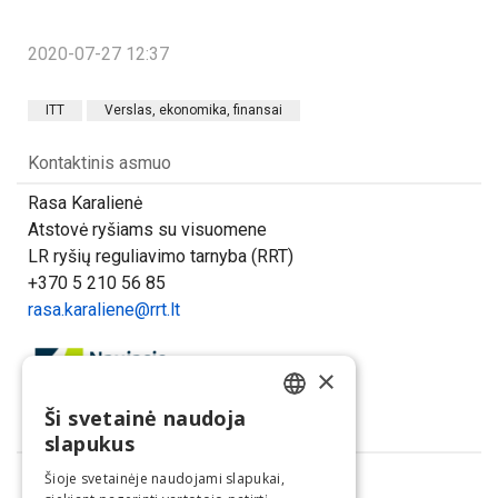
2020-07-27 12:37
ITT
Verslas, ekonomika, finansai
Kontaktinis asmuo
Rasa Karalienė
Atstovė ryšiams su visuomene
LR ryšių reguliavimo tarnyba (RRT)
+370 5 210 56 85
rasa.karaliene@rrt.lt
×
Ši svetainė naudoja
LITHUANIAN
Dalintis
slapukus
ENGLISH
Šioje svetainėje naudojami slapukai,