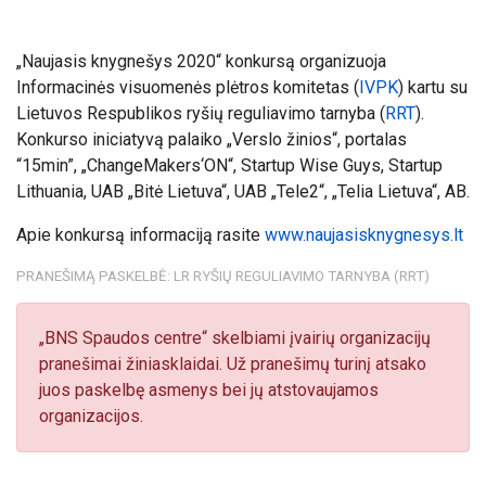
„Naujasis knygnešys 2020“ konkursą organizuoja
Informacinės visuomenės plėtros komitetas (
IVPK
) kartu su
Lietuvos Respublikos ryšių reguliavimo tarnyba (
RRT
).
Konkurso iniciatyvą palaiko „Verslo žinios“, portalas
“15min”, „ChangeMakers‘ON“, Startup Wise Guys, Startup
Lithuania, UAB „Bitė Lietuva“, UAB „Tele2“, „Telia Lietuva“, AB.
Apie konkursą informaciją rasite
www.naujasisknygnesys.lt
PRANEŠIMĄ PASKELBĖ: LR RYŠIŲ REGULIAVIMO TARNYBA (RRT)
„BNS Spaudos centre“ skelbiami įvairių organizacijų
pranešimai žiniasklaidai. Už pranešimų turinį atsako
juos paskelbę asmenys bei jų atstovaujamos
organizacijos.