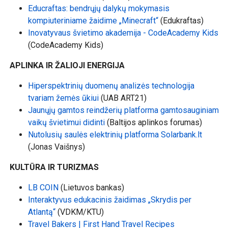
Educraftas: bendrųjų dalykų mokymasis
kompiuteriniame žaidime „Minecraft“
(Edukraftas)
Inovatyvaus švietimo akademija - CodeAcademy Kids
(CodeAcademy Kids)
APLINKA IR ŽALIOJI ENERGIJA
Hiperspektrinių duomenų analizės technologija
tvariam žemės ūkiui
(UAB ART21)
Jaunųjų gamtos reindžerių platforma gamtosauginiam
vaikų švietimui didinti
(Baltijos aplinkos forumas)
Nutolusių saulės elektrinių platforma Solarbank.lt
(Jonas Vaišnys)
KULTŪRA IR TURIZMAS
LB COIN
(Lietuvos bankas)
Interaktyvus edukacinis žaidimas „Skrydis per
Atlantą“
(VDKM/KTU)
Travel Bakers | First Hand Travel Recipes