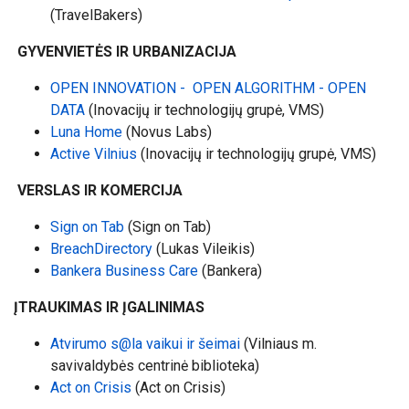
(TravelBakers)
GYVENVIETĖS IR URBANIZACIJA
OPEN INNOVATION - OPEN ALGORITHM - OPEN
DATA
(Inovacijų ir technologijų grupė, VMS)
Luna Home
(Novus Labs)
Active Vilnius
(Inovacijų ir technologijų grupė, VMS)
VERSLAS IR KOMERCIJA
Sign on Tab
(Sign on Tab)
BreachDirectory
(Lukas Vileikis)
Bankera Business Care
(Bankera)
ĮTRAUKIMAS IR ĮGALINIMAS
Atvirumo s@la vaikui ir šeimai
(Vilniaus m.
savivaldybės centrinė biblioteka)
Act on Crisis
(Act on Crisis)