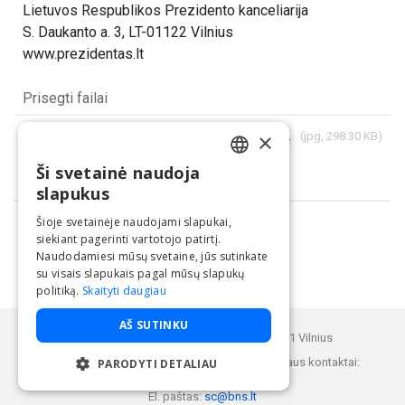
Lietuvos Respublikos Prezidento kanceliarija
S. Daukanto a. 3, LT-01122 Vilnius
www.prezidentas.lt
Prisegti failai
523435_260204pasaulineskovossuveziudienosrenginyseitvydaskinaitis029.jpg
×
(jpg, 298.30 KB)
Ši svetainė naudoja
LITHUANIAN
Dalintis
slapukus
ENGLISH
Šioje svetainėje naudojami slapukai,
siekiant pagerinti vartotojo patirtį.
Naudodamiesi mūsų svetaine, jūs sutinkate
su visais slapukais pagal mūsų slapukų
politiką.
Skaityti daugiau
Paslaugą teikia UAB "BNS".
AŠ SUTINKU
Buveinės adresas: Kęstučio g. 25, LT-08121 Vilnius
BNS Spaudos centro klientų aptarnavimo skyriaus kontaktai:
PARODYTI DETALIAU
Telefonas: +37052 05 85 01
El. paštas:
sc@bns.lt
BŪTINIEJI