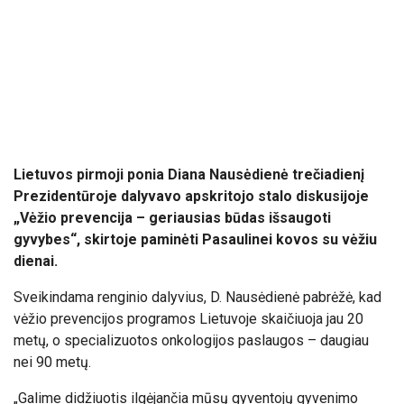
Lietuvos pirmoji ponia Diana Nausėdienė trečiadienį
Prezidentūroje dalyvavo apskritojo stalo diskusijoje
„Vėžio prevencija – geriausias būdas išsaugoti
gyvybes“, skirtoje paminėti Pasaulinei kovos su vėžiu
dienai.
Sveikindama renginio dalyvius, D. Nausėdienė pabrėžė, kad
vėžio prevencijos programos Lietuvoje skaičiuoja jau 20
metų, o specializuotos onkologijos paslaugos – daugiau
nei 90 metų.
„Galime didžiuotis ilgėjančia mūsų gyventojų gyvenimo