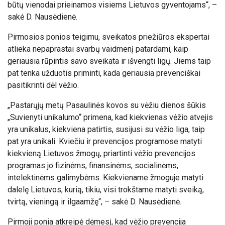
būtų vienodai prieinamos visiems Lietuvos gyventojams“, –
sakė D. Nausėdienė.
Pirmosios ponios teigimu, sveikatos priežiūros ekspertai
atlieka nepaprastai svarbų vaidmenį patardami, kaip
geriausia rūpintis savo sveikata ir išvengti ligų. Jiems taip
pat tenka užduotis priminti, kada geriausia prevenciškai
pasitikrinti dėl vėžio.
„Pastarųjų metų Pasaulinės kovos su vėžiu dienos šūkis
„Suvienyti unikalumo“ primena, kad kiekvienas vėžio atvejis
yra unikalus, kiekviena patirtis, susijusi su vėžio liga, taip
pat yra unikali. Kviečiu ir prevencijos programose matyti
kiekvieną Lietuvos žmogų, priartinti vėžio prevencijos
programas jo fizinėms, finansinėms, socialinėms,
intelektinėms galimybėms. Kiekviename žmoguje matyti
dalelę Lietuvos, kurią, tikiu, visi trokštame matyti sveiką,
tvirtą, vieningą ir ilgaamžę“, – sakė D. Nausėdienė.
Pirmoji ponia atkreipė dėmesį, kad vėžio prevencija