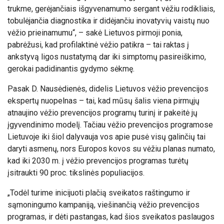
trukme, gerėjančiais išgyvenamumo sergant vėžiu rodikliais,
tobulėjančia diagnostika ir didėjančiu inovatyvių vaistų nuo
vėžio prieinamumu“, – sakė Lietuvos pirmoji ponia,
pabrėžusi, kad profilaktinė vėžio patikra – tai raktas į
ankstyvą ligos nustatymą dar iki simptomų pasireiškimo,
gerokai padidinantis gydymo sėkmę.
Pasak D. Nausėdienės, didelis Lietuvos vėžio prevencijos
ekspertų nuopelnas – tai, kad mūsų šalis viena pirmųjų
atnaujino vėžio prevencijos programų turinį ir pakeitė jų
įgyvendinimo modelį. Tačiau vėžio prevencijos programose
Lietuvoje iki šiol dalyvauja vos apie pusė visų galinčių tai
daryti asmenų, nors Europos kovos su vėžiu planas numato,
kad iki 2030 m. į vėžio prevencijos programas turėtų
įsitraukti 90 proc. tikslinės populiacijos.
„Todėl turime inicijuoti plačią sveikatos raštingumo ir
sąmoningumo kampaniją, viešinančią vėžio prevencijos
programas, ir dėti pastangas, kad šios sveikatos paslaugos