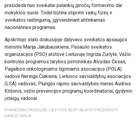
prasideda nuo sveikatai palankių įpročių formavimo dar
mokyklos suole. Todėl būtina stiprinti vaikų fizinį ir
sveikatos raštingumą, įgyvendinant atitinkamas
nacionalines programas.
Apskritojo stalo diskusijoje dalyvavo sveikatos apsaugos
ministrė Marija Jakubauskienė, Pasaulio sveikatos
organizacijos (PSO) atstovė Lietuvoje Ingrida Zurlytė, Vėžio
kontrolės programos tarybos pirmininkas Alvydas Česas,
Pagalbos onkologiniams ligoniams asociacijos (POLA)
vadovė Neringa Čiakienė, Lietuvos savivaldybių asociacijos
(LSA) vadovas, Plungės rajono savivaldybės meras Audrius
Klišonis, vėžio prevencijos programų koordinatoriai, gydymo
įstaigų vadovai.
PRANEŠIMĄ PASKELBĖ: LIETUVOS RESPUBLIKOS PREZIDENTO
KANCELIARIJA