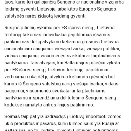
tuos, kurie turi galiojančią Šengeno ar nacionalinę vizą arba
leidimą gyventi Lietuvoje, arba kitos Europos Sąjungos
valstybės narės išduotą leidimą gyventi.
Rusijos piliečių vykimui per ES išorės sieną į Lietuvos
teritoriją taikomas individualus papildomas išsamus
patikrinimas dėl jų atvykimo keliamos grėsmės Lietuvos
nacionaliniam saugumui, viešajai tvarkai, viešajai politikai,
vidaus saugumui, visuomenės sveikatai ar tarptautiniams
santykiams. Tais atvejais, kai Baltarusijos piliečiai vyksta
per ES išorės sieną į Lietuvos teritoriją, papildomai
vertinama rizika dėl jų atvykimo keliamos grėsmės bet
kurios iš Šengeno valstybių narių viešajai tvarkai, vidaus
saugumui, visuomenės sveikatai ar tarptautiniams
santykiams ir sprendžiama dėl tolesnio Šengeno sienų
kodekse numatyto antros linijos patikrinimo.
Seimas taip pat yra uždraudęs į Lietuvą importuoti žemės
ūkio produktus ir pašarus, kurių kilmės šalis yra Rusija ar
Baltarusija. Be to, leidimų gyventi Lietuvoje neturintiems