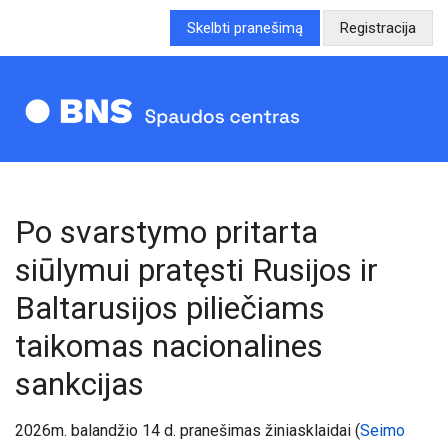
Skelbti pranešimą
Registracija
Po svarstymo pritarta
siūlymui pratęsti Rusijos ir
Baltarusijos piliečiams
taikomas nacionalines
sankcijas
20
26
m. balandžio 14 d. pranešimas žiniasklaidai (
Seimo