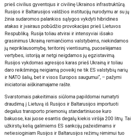
prieš civilius gyventojus ir civilinę Ukrainos infrastruktūrą.
Rusijos ir Baltarusijos valdžios institucijų nurodymu ar su jų
žinia sudaromos palankios sąlygos vykdyti hibridines
atakas ir įvairaus pobūdžio provokacijas prieš Lietuvos
Respubliką. Rusija toliau atvirai ir intensyviai išsako
grasinimus Ukrainą remiančioms valstybėms, niekindamos
jų nepriklausomybę, teritorinį vientisumą, puoselėjamas
vertybes, istoriją ar netgi neigdamos jų egzistavimą.
Rusijos vykdomas agresijos karas prieš Ukrainą ir toliau
daro reikšmingą neigiamą poveikį ne tik ES valstybių narių
ir NATO šalių, bet ir visos Europos saugumui“, – pažymi
iniciatoriai aiškinamajame rašte.
Svarstomais pakeitimais siūloma papildomai numatyti
draudimą į Lietuvą iš Rusijos ir Baltarusijos importuoti
degalus transporto priemonių standartiniuose kuro
bakuose, kai juose esantis degalų kiekis viršija 200 litrų. Tai
užkirstų kelią galimiems ES sankcijų pažeidimams ir
netiesioginiam Rusijos ir Baltarusijos režimų rėmimui tuo