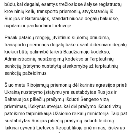
būdu, kai degalai, esantys trečiosiose šalyse registruotų
krovininių kelių transporto priemonių, atvykstančių iš
Rusijos ir Baltarusijos, standartiniuose degalų bakuose,
nupilami ir parduodami Lietuvoje.
Pasak pataisų rengėjų, įtvirtinus siūlomą draudimą,
transporto priemonės degalų bake esant didesniam degalų
kiekiui būtų galimybė taikyti Baudžiamojo kodekso,
Administracinių nusižengimų kodekso ar Tarptautinių
sankcijų įstatymo nustatytą atsakomybę už tarptautinių
sankcijų pažeidimus.
Šiuo metu Ribojamųjų priemonių dėl karinės agresijos prieš
Ukrainą nustatymo įstatymu yra sustabdytas Rusijos ir
Baltarusijos piliečių prašymų išduoti Šengeno vizą
priėmimas, išskyrus atvejus, kai dėl prašymo išduoti vizą
pateikimo tarpininkauja Užsienio reikalų ministerija. Taip pat
sustabdytas Rusijos piliečių prašymų išduoti leidimą
laikinai gyventi Lietuvos Respublikoje priėmimas, išskyrus