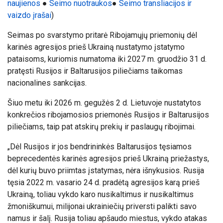
naujienos
●
Seimo nuotraukos
●
Seimo transliacijos ir
vaizdo įrašai
)
Seimas po svarstymo pritarė
Ribojamųjų priemonių dėl
karinės agresijos prieš Ukrainą nustatymo įstatymo
pataisoms, kuriomis numatoma iki 2027 m. gruodžio 31 d.
pratęsti Rusijos ir Baltarusijos piliečiams taikomas
nacionalines sankcijas.
Šiuo metu iki 2026 m. gegužės 2 d. Lietuvoje nustatytos
konkrečios ribojamosios priemonės Rusijos ir Baltarusijos
piliečiams, taip pat atskirų prekių ir paslaugų ribojimai.
„Dėl Rusijos ir jos bendrininkės Baltarusijos tęsiamos
beprecedentės karinės agresijos prieš Ukrainą priežastys,
dėl kurių buvo priimtas įstatymas, nėra išnykusios. Rusija
tęsia 2022 m. vasario 24 d. pradėtą agresijos karą prieš
Ukrainą, toliau vykdo karo nusikaltimus ir nusikaltimus
žmoniškumui, milijonai ukrainiečių priversti palikti savo
namus ir šalį. Rusija toliau apšaudo miestus, vykdo atakas