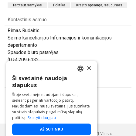
Tarptaut.santykiai
Politika
Krašto apsauga, saugumas
Kontaktinis asmuo
Rimas Rudaitis
Seimo kanceliarijos Informacijos ir komunikacijos
departamento
Spaudos biuro patarėjas
(0 5) 209 6132
×
rimas.rudaitis@lrs.lt
Ši svetainė naudoja
LITHUANIAN
Dalintis
slapukus
ENGLISH
Šioje svetainėje naudojami slapukai,
siekiant pagerinti vartotojo patirtį.
Naudodamiesi mūsų svetaine, jūs sutinkate
su visais slapukais pagal mūsų slapukų
politiką.
Skaityti daugiau
Paslaugą teikia UAB "BNS".
AŠ SUTINKU
Buveinės adresas: Kęstučio g. 25, LT-08121 Vilnius